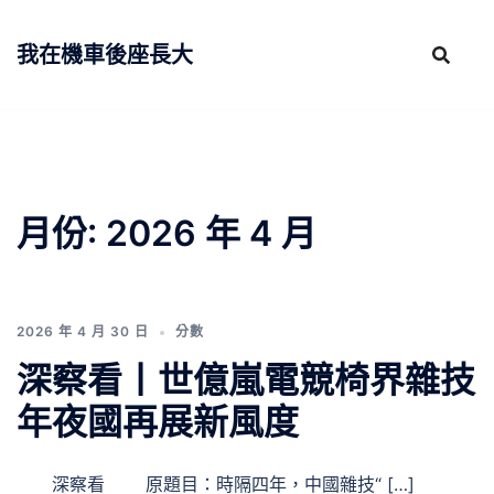
跳
至
我在機車後座長大
主
要
內
容
月份:
2026 年 4 月
2026 年 4 月 30 日
分數
深察看丨世億嵐電競椅界雜技
年夜國再展新風度
深察看 原題目：時隔四年，中國雜技“ […]