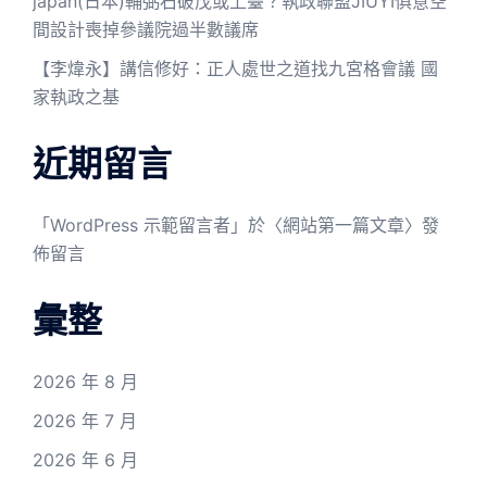
japan(日本)輔弼石破茂或上臺？執政聯盟JIUYI俱意空
間設計喪掉參議院過半數議席
【李煒永】講信修好：正人處世之道找九宮格會議 國
家執政之基
近期留言
「
WordPress 示範留言者
」於〈
網站第一篇文章
〉發
佈留言
彙整
2026 年 8 月
2026 年 7 月
2026 年 6 月