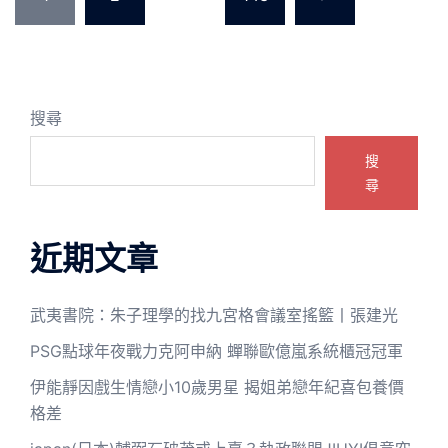
章
分
頁
搜尋
搜
尋
近期文章
武夷書院：朱子理學的找九宮格會議室搖籃丨張建光
PSG點球年夜戰力克阿申納 蟬聯歐億嵐系統櫃冠冠軍
伊能靜因戲生情戀小10歲男星 揭姐弟戀年紀喜包養價
格差