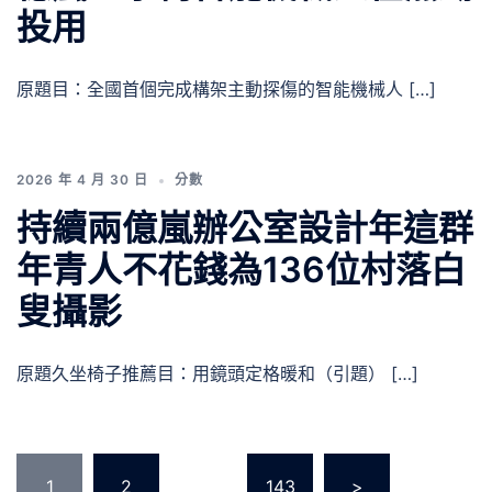
投用
原題目：全國首個完成構架主動探傷的智能機械人 […]
2026 年 4 月 30 日
分數
持續兩億嵐辦公室設計年這群
年青人不花錢為136位村落白
叟攝影
原題久坐椅子推薦目：用鏡頭定格暖和（引題） […]
文
1
2
...
143
>