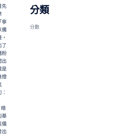
首先
分類
擎
「寧
分數
以備
邊，
出了
麵粉
聞出
還是
綠燈
氣
句：
。暗
的基
這儀
發出