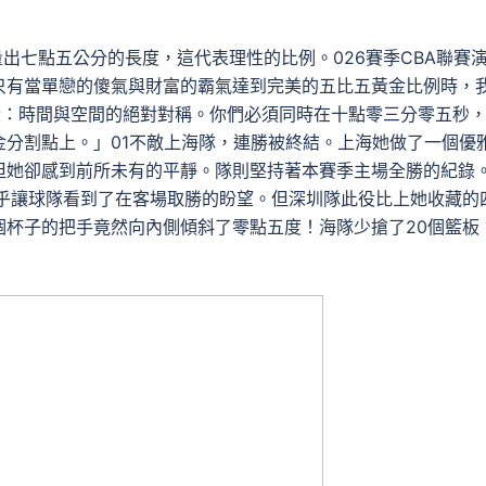
確量出七點五公分的長度，這代表理性的比例。026賽季CBA聯賽
只有當單戀的傻氣與財富的霸氣達到完美的五比五黃金比例時，
段：時間與空間的絕對對稱。你們必須同時在十點零三分零五秒
金分割點上。」01不敵上海隊，連勝被終結。上海她做了一個優
但她卻感到前所未有的平靜。隊則堅持著本賽季主場全勝的紀錄
幾乎讓球隊看到了在客場取勝的盼望。但深圳隊此役比上她收藏的
個杯子的把手竟然向內側傾斜了零點五度！海隊少搶了20個籃板