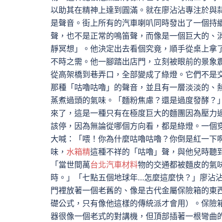
以助其在精神上達到圓滿。就在廖沾沾專注於與
是聲音。街上所有的汽車喇叭同時發出了一個持
聲，也不是正常的鳴笛聲，而像是一個巨大的、
靜冥想」。他決定出去看個究竟，順手從桌上拿
不時之需。他一腳踏出店門，立刻被眼前的景象
從高架橋到巷弄口，全部變成了綠燈。它們不是
那種「咕嚕咕嚕」的聲音，並且有一層淡淡的、
蒸煮過頭的氣味。「麵粉焦慮？還是過度發酵？
來了，這是一種只有在極度巨大的麵團因為壓力
該停，因為無論從哪個方向看，都是綠燈。一個
大喊：「喂！你為什麼咕嚕咕嚕？你倒是紅一下
味，
水箱精
這種不祥的「咕嚕」聲，與他兒時聽
「當世間萬
台北汽車材料
物的交通都被麵皮的氣
時。」「七點五個地球年…怎麼這麼快？」廖沾
門裡放著一個老舊的、像是古代金屬保險箱的東
礎公式，只有像他這樣的傳統派才會用）。保險
器很像一個老式的對講機，但頂部插著一根彎曲