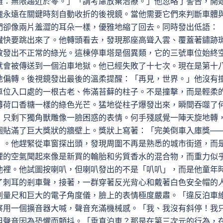
離：無限趨近於零。」「請考慮放棄治療。」他忽略了警告，開
塊永遠在關鍵時刻自動收折的後視鏡。當他需要它們來判斷車體
們卻像兩片羞澀的耳朵一樣，優雅地縮了回去。同時發出低語：
臟快要跳出來了。他轉頭看去，發現那座高聳入雲、覆蓋著鏽跡
散發出不正常的綠光。這棟停車塔是個異類，它的三號車位始終
就會被傳送到一個泊車地獄。他已經失敗了十七次。現在是第十
地偏轉。後視鏡發出最後的溫柔提醒：「再見，世界。」他沒有
車位入口處的一根古老、佈滿苔蘚的柱子。不是撞擊，而是輕柔
薄荷口香糖一樣的綠色光芒。猛地從柱子爆發出來，瞬間吞噬了
，只剩下獨角獸雕像一臉困惑的表情。何手殘感覺一陣天旋地轉
個貼滿了巨大獎狀的牆壁上。獎狀上寫著：「完美倒車入庫獎—
」。他趕緊從車窗探出頭，發現周圍不再是熟悉的城市街道，而
裡的空氣聞起來像是新買的輪胎和劣質香水的混合物，而重力似
池裡。他試圖按喇叭，但喇叭發出的不是「叭叭」，而是他童年
了刺耳的剎車聲，接著，一群穿著反光背心和戴著白色安全帽的
測量尺和巨大的電子角度儀，臉上的表情極度嚴肅。「違反泊車
察用一個擴音器大喊，聲音充滿機械感。「我、我沒有斜停！我
但聲音因為恐懼而顫抖。「垂直泊車？那是在第三次元的行為，