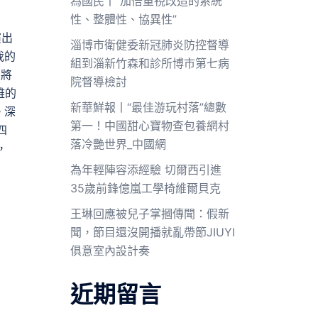
為國民丨“加倍重視改造的系統
性、整體性、協異性”
演出
淄博市衛健委新冠肺炎防控督導
我的
組到淄新竹森和診所博市第七病
，將
院督導檢討
雅的
新華鮮報丨“最佳游玩村落”總數
。深
第一！中國甜心寶物查包養網村
四
落冷艷世界_中國網
，
為年輕陣容添經驗 切爾西引進
35歲前鋒億嵐工學椅維爾貝克
王琳回應被兒子掌摑傳聞：假新
聞，節目還沒開播就亂帶節JIUYI
俱意室內設計奏
近期留言