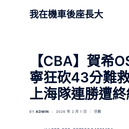
跳
至
我在機車後座長大
主
要
內
容
【CBA】賀希O
寧狂砍43分難
上海隊連勝遭終
BY
ADMIN
2026 年 2 月 1 日
分數