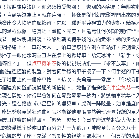
度！按照維度法則，你必須接受懲罰！」懲罰的內容是：無限次
片，直到哭泣為止。就在這時，一輛像是從科幻電影裡開出來的
胎發出令人陶醉的摩擦聲，它以一種近乎蔑視重力的姿態，精準
的過程就像一場舞蹈，流暢、完美，且毫無任何多餘的動作**
戴著一副透明護目鏡，冷酷地朝著何手殘的方向走來。她的步伐
在網格線上。「車影大人！」泊車警察們立刻立正站好，連測量
地掃了一眼他那輛垂直貼在牆上的掀背車，語氣冰冷。「新手，
純粹性。」「但
汽車機油芯
你的後視鏡貼紙——『永不放棄』，
個像是遙控器的裝置，對著何手殘的車子按了一下。何手殘的車
在了地面上的一個停車格中。這次，夾角是——零度。「你被分
那個連方向盤都沒摸過的新信徒。」她指了指旁邊
汽車空氣芯
一
從現在開始，你得學會如何在零點零零一秒內，將這輛車精準停
發光、還在播放《小星星》的嬰兒車，感到一陣眩暈。泊車維度
星座運勢與單戀狂想曲》張水瓶從他那張覆蓋著七層舊報紙的單
陣震耳欲聾的廣播聲。「緊急！緊急！今日星座運勢超級大修正
您的戀愛機率從昨日的百分之九十九點九，陡降至負百分之八十
年危機的雙子座，充滿了戲劇性的絕望。張水瓶，一個典型的水