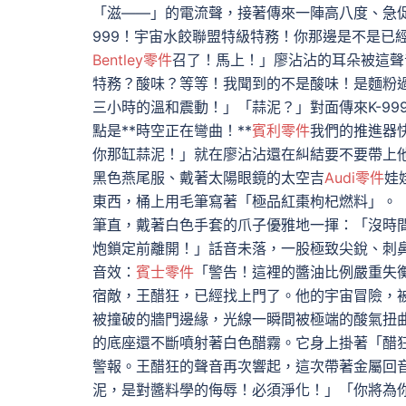
「滋——」的電流聲，接著傳來一陣高八度、急促
999！宇宙水餃聯盟特級特務！你那邊是不是已
Bentley零件
召了！馬上！」廖沾沾的耳朵被這聲
特務？酸味？等等！我聞到的不是酸味！是麵粉
三小時的溫和震動！」「蒜泥？」對面傳來K-9
點是**時空正在彎曲！**
賓利零件
我們的推進器
你那缸蒜泥！」就在廖沾沾還在糾結要不要帶上
黑色燕尾服、戴著太陽眼鏡的太空吉
Audi零件
娃
東西，桶上用毛筆寫著「極品紅棗枸杞燃料」。「
筆直，戴著白色手套的爪子優雅地一揮：「沒時
炮鎖定前離開！」話音未落，一股極致尖銳、刺
音效：
賓士零件
「警告！這裡的醬油比例嚴重失
宿敵，王醋狂，已經找上門了。他的宇宙冒險，
被撞破的牆門邊緣，光線一瞬間被極端的酸氣扭
的底座還不斷噴射著白色醋霧。它身上掛著「醋
警報。王醋狂的聲音再次響起，這次帶著金屬回
泥，是對醬料學的侮辱！必須淨化！」「你將為