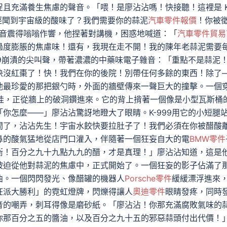
且充滿養生焦慮的聲音。「喂！是廖沾沾嗎！快接聽！這裡是 K
經聞到宇宙級的酸味了？我們需要你的蒜泥
汽車零件報價
！你被
音震得嗡嗡作響，他捏著對講機，困惑地喊道：「
汽車零件貿易
過度膨脹的焦慮味！還有，我現在走不開！我的陳年老蒜泥需要
99崩潰的尖叫聲，帶著濃濃的中藥味電子雜音：「重點不是蒜泥
快沒紅棗了！快！我們在你的後院！別帶任何多餘的東西！除了
他最珍愛的那把銀勺時，外面的牆壁傳來一聲巨大的撞擊。一個
娃，正從牆上的破洞鑽進來。它的背上揹著一個像是小型瓦斯桶
你怎麼——」廖沾沾驚訝地瞪大了眼睛。K-999用它的小短腿
間了，沾沾先生！宇宙水餃快要拉肚子了！我們必須在你被醋酸
鼻的酸氣猛地從店門口灌入，伴隨著一個狂妄自大的電
BMW零件
衡！百分之九十九點九九的醋，才是真理！」廖沾沾知道，這是
被迫從他對蒜泥的焦慮中，正式開始了。一個狂妄的影子佔滿了
曲。一個閃閃發光、像醋罐的機器人
Porsche零件
緩緩漂浮進來
狂派大勝利」的霓虹燈牌，閃爍得讓人
奧迪零件
眼睛發疼，同時
音的嘲弄，刺耳得像是磨砂紙。「廖沾沾！你那充滿腐敗氣味的
你那百分之五的醬油，以及百分之九十五的邪惡蒜頭付出代價！