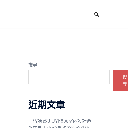
搜尋
搜
尋
近期文章
一習話·改JIUYI俱意室內設計造