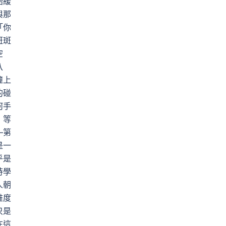
始緩
與那
「你
斑斑
空
八
撞上
的碰
何手
，等
—第
是一
乎是
時學
人朝
維度
只是
在這