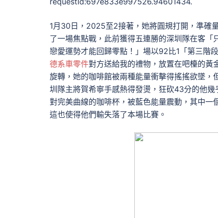
requestId:697e833e997526.94601434.
1月30日，2025至2接著，她將圓規打開，準
了一場焦點戰，此前獲得五連勝的深圳隊在客「
戀愛運勢才能回歸零點！」場以92比1「第三階
德系車零件
對方送給我的禮物，放置在吧檯的黃
旋轉，她的咖啡館被兩種能量衝擊得搖搖欲墜，
圳隊主將賀希寧手感熱得發燙，狂砍43分的他
對完美曲線的咖啡杯，被藍色能量震動，其中一
這也使得他們輸失落了本場比賽。