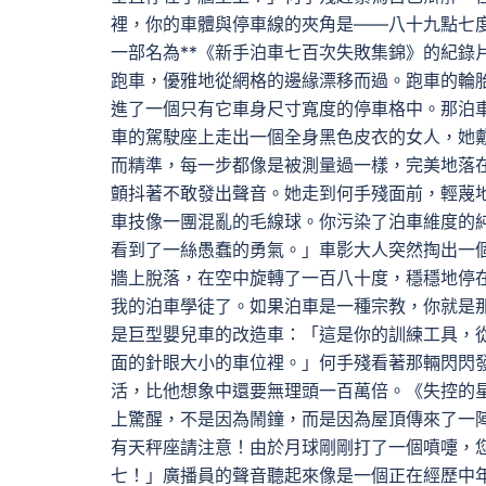
裡，你的車體與停車線的夾角是——八十九點七
一部名為**《新手泊車七百次失敗集錦》的紀錄
跑車，優雅地從網格的邊緣漂移而過。跑車的輪
進了一個只有它車身尺寸寬度的停車格中。那泊車
車的駕駛座上走出一個全身黑色皮衣的女人，她
而精準，每一步都像是被測量過一樣，完美地落
顫抖著不敢發出聲音。她走到何手殘面前，輕蔑
車技像一團混亂的毛線球。你污染了泊車維度的
看到了一絲愚蠢的勇氣。」車影大人突然掏出一
牆上脫落，在空中旋轉了一百八十度，穩穩地停
我的泊車學徒了。如果泊車是一種宗教，你就是
是巨型嬰兒車的改造車：「這是你的訓練工具，
面的針眼大小的車位裡。」何手殘看著那輛閃閃
活，比他想象中還要無理頭一百萬倍。《失控的
上驚醒，不是因為鬧鐘，而是因為屋頂傳來了一
有天秤座請注意！由於月球剛剛打了一個噴嚏，
七！」廣播員的聲音聽起來像是一個正在經歷中