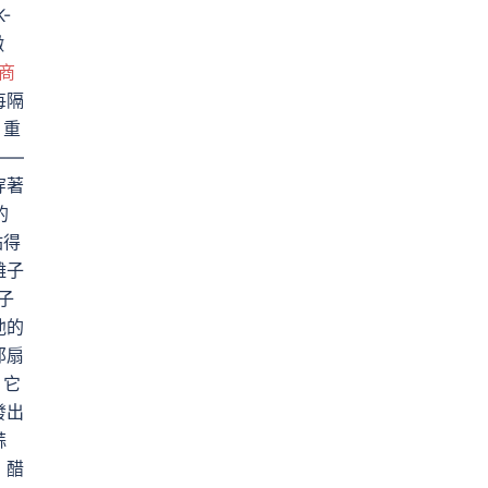
-
徵
商
每隔
！重
——
穿著
的
站得
離子
子
他的
那扇
，它
發出
蒜
」醋