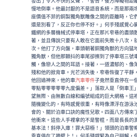
發出了令人不快的女聲：「警告，後方障礙物距
慢地倒車。他最討厭的不是語音系統，而是那兩
座價值不菲的銅製獨角獸雕像之間的距離時，它
還是別看了，反正你也停不好。」何手殘感覺心
鐵網的多層機械式停車塔，正在那片窄巷的盡頭
著，並且傳說只要有人敢在它面前失敗十八次，
次。他打了方向盤，車頭朝著銅獨角獸的方向猛
獨角獸，但他那顫抖的車尾卻擦到了停車塔三號
觸，像戀人之間的耳語。接著，一道濃郁的、像
殘和他的掀背車。光芒消失後，窄巷恢復了平靜
他回過神來，他的車
汽車零件
子竟然垂直停在一
零點零零零零零九度偏差。」落款人是「倒車王
望無際、由無數白線和編號組成的巨大網格。這
隨機變化的，有時感覺很重，有時像漂浮在游泳
會的、關於泊車口訣的魔性兒歌。四面八方傳來
他衝來。這些人手裡拿的不是警棍，而是長長的
基本法！斜停入庫！罪大惡極！」領頭的泊車警
垂直停在了牆壁上！」何手殘趕緊為自己辯解，