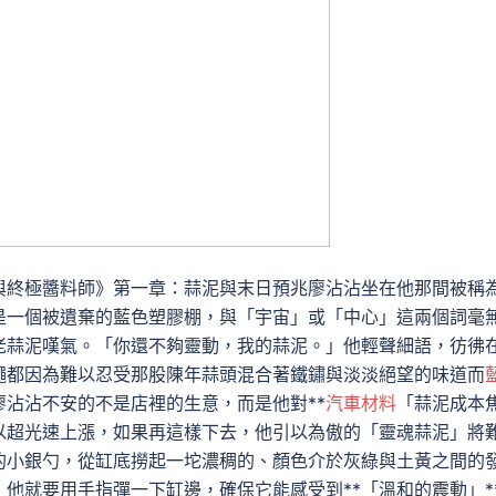
與終極醬料師》第一章：蒜泥與末日預兆廖沾沾坐在他那間被稱
是一個被遺棄的藍色塑膠棚，與「宇宙」或「中心」這兩個詞毫
老蒜泥嘆氣。「你還不夠靈動，我的蒜泥。」他輕聲細語，彷彿
蠅都因為難以忍受那股陳年蒜頭混合著鐵鏽與淡淡絕望的味道而
沾沾不安的不是店裡的生意，而是他對**
汽車材料
「蒜泥成本
以超光速上漲，如果再這樣下去，他引以為傲的「靈魂蒜泥」將
的小銀勺，從缸底撈起一坨濃稠的、顏色介於灰綠與土黃之間的
他就要用手指彈一下缸邊，確保它能感受到**「溫和的震動」*