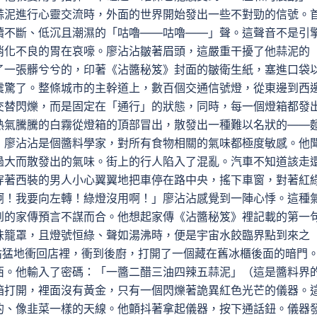
蒜泥進行心靈交流時，外面的世界開始發出一些不對勁的信號。
續不斷、低沉且潮濕的「咕嚕——咕嚕——」聲。這聲音不是引
消化不良的胃在哀嚎。廖沾沾皺著眉頭，這嚴重干擾了他蒜泥的
了一張髒兮兮的，印著《沾醬秘笈》封面的皺衛生紙，塞進口袋
震驚了。整條城市的主幹道上，數百個交通信號燈，從東邊到西
交替閃爍，而是固定在「通行」的狀態，同時，每一個燈箱都發
熱氣騰騰的白霧從燈箱的頂部冒出，散發出一種難以名狀的——
」廖沾沾是個醬料學家，對所有食物相關的氣味都極度敏感。他
過大而散發出的氣味。街上的行人陷入了混亂。汽車不知道該走
穿著西裝的男人小心翼翼地把車停在路中央，搖下車窗，對著紅
啊！我要向左轉！綠燈沒用啊！」廖沾沾感覺到一陣心悸。這種
到的家傳預言不謀而合。他想起家傳《沾醬秘笈》裡記載的第一
味籠罩，且燈號恒綠、聲如湯沸時，便是宇宙水餃臨界點到來之
沾猛地衝回店裡，衝到後廚，打開了一個藏在舊冰櫃後面的暗門
西。他輸入了密碼：「一醬二醋三油四辣五蒜泥」（這是醬料界
箱打開，裡面沒有黃金，只有一個閃爍著詭異紅色光芒的儀器。
的、像韭菜一樣的天線。他顫抖著拿起儀器，按下通話鈕。儀器