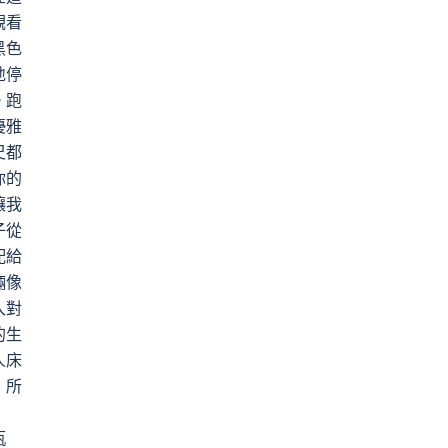
觀看
黑色
地停
。跑
優雅
尺都
你的
讓我
子從
配給
輛像
入對
的生
人床
！所
瓶