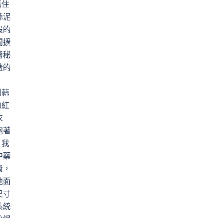
抓住
蒜泥
般的
間擴
醬秘
蓋的
到蒜
的紅
衣
抱著
！我
中藥
費，
他面
尺寸
系統