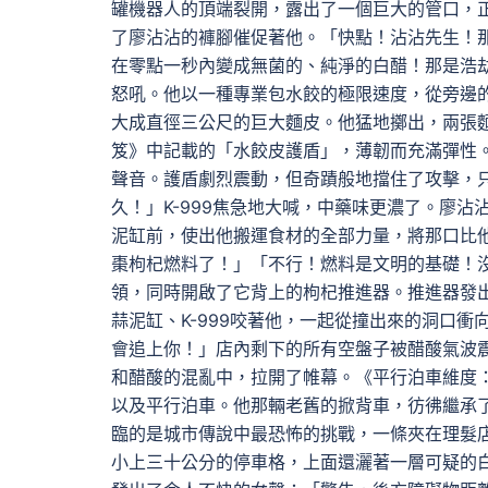
罐機器人的頂端裂開，露出了一個巨大的管口，正
了廖沾沾的褲腳催促著他。「快點！沾沾先生！
在零點一秒內變成無菌的、純淨的白醋！那是浩
怒吼。他以一種專業包水餃的極限速度，從旁邊
大成直徑三公尺的巨大麵皮。他猛地擲出，兩張
笈》中記載的「水餃皮護盾」，薄韌而充滿彈性
聲音。護盾劇烈震動，但奇蹟般地擋住了攻擊，
久！」K-999焦急地大喊，中藥味更濃了。廖
泥缸前，使出他搬運食材的全部力量，將那口比他
棗枸杞燃料了！」「不行！燃料是文明的基礎！
領，同時開啟了它背上的枸杞推進器。推進器發
蒜泥缸、K-999咬著他，一起從撞出來的洞口
會追上你！」店內剩下的所有空盤子被醋酸氣波
和醋酸的混亂中，拉開了帷幕。《平行泊車維度
以及平行泊車。他那輛老舊的掀背車，彷彿繼承
臨的是城市傳說中最恐怖的挑戰，一條夾在理髮
小上三十公分的停車格，上面還灑著一層可疑的