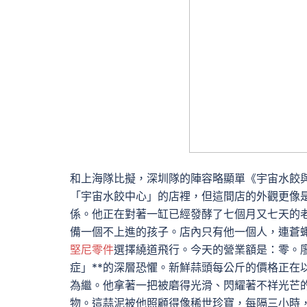
和上海隊比擬，深圳隊的陣容略顯單《宇宙水餃
「宇宙水餃中心」的店裡，但這間店的外觀更像
係。他正在對著一缸已經發酵了七個月又七天的
備一個不上進的孩子。店內只有他一個人，連蒼
堅尼零件
選擇繞道飛行。今天的營業額是：零。廖
症」**的深層恐懼。新鮮蒜頭每公斤的價格正在
為繼。他拿著一把被磨得光滑、閃耀著不祥光芒
物。這蒜泥被他照顧得像稀世珍寶，每隔三小時，