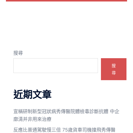
搜尋
搜
尋
近期文章
宣稱研制新型冠狀病秀傳醫院體檢毒診斷抗體 中企
廓清并非用來治療
反應比普通駕駛慢三倍 75歲貨車司機撞飛秀傳醫