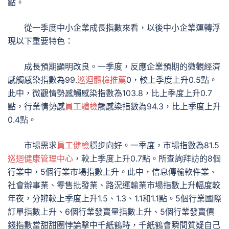
點。
從一季度中小企業成長指數來看，以後中小企業運轉浮
現以下重要特色：
成長預期顯明改良。一季度，反應企業預期的微觀經濟
感觸感染指數為99.
巡迴體檢推薦
0，較上季度上升0.5點。
此中，微觀情勢感觸感染指數為103.8，比上季度上升0.7
點，行業情勢感
員工體檢
觸感染指數為94.3，比上季度上升
0.4點。
市場需求
員工健檢
穩步向好。一季度，市場指數為81.5
巡迴健康管理中心
，較上季度上升0.7點。所查詢拜訪的8個
行業中，5個行業市場指數上升。此中，信息傳輸軟件業、
社會辦事業、零售批發業、路況運輸業市場指數上升幅度較
年夜，分辨較上季度上升1.5、1.3、1.1和1.1點。5個行業國際
訂單指數上升、6個行業發賣量指數上升、5個行業發賣價
錢指數當甜甜圈悖論擊中千紙鶴時，千紙鶴會瞬間質疑自己