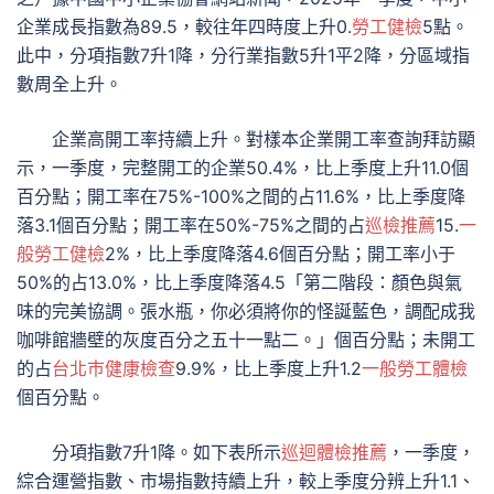
企業成長指數為89.5，較往年四時度上升0.
勞工健檢
5點。
此中，分項指數7升1降，分行業指數5升1平2降，分區域指
數周全上升。
企業高開工率持續上升。對樣本企業開工率查詢拜訪顯
示，一季度，完整開工的企業50.4%，比上季度上升11.0個
百分點；開工率在75%-100%之間的占11.6%，比上季度降
落3.1個百分點；開工率在50%-75%之間的占
巡檢推薦
15.
一
般勞工健檢
2%，比上季度降落4.6個百分點；開工率小于
50%的占13.0%，比上季度降落4.5「第二階段：顏色與氣
味的完美協調。張水瓶，你必須將你的怪誕藍色，調配成我
咖啡館牆壁的灰度百分之五十一點二。」個百分點；未開工
的占
台北巿健康檢查
9.9%，比上季度上升1.2
一般勞工體檢
個百分點。
分項指數7升1降。如下表所示
巡迴體檢推薦
，一季度，
綜合運營指數、市場指數持續上升，較上季度分辨上升1.1、