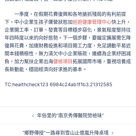
一季度，在假期花費復興和各地搶抓殘局的有利前提
下，中小企業生孩子運營狀態加
巡迴健康管理中心
快上升，
企業開工率、訂單、發賣等目標穩步惡化，景氣程度堅持往
年四時度以來的向好態勢。下一個步驟，要錨定擴展需乞降
復興花費，加速財務投進和項目開工力度，充足調動平易近
間本錢積極性，無力清欠中小企業賬款，連續為企業紓困減
負，加力幫扶企業出海
健檢項目
拓展國際市場，重視培養成
長新動能，穩固經濟向好求進的基本。
TC:healthcheck123 6984c24ab1f1b3.21312585
文
年俗里的“南京秀傳醫院勞檢味”
章
導
“鄉野傳授”一路尋到雪山止億嵐升降桌境
覽