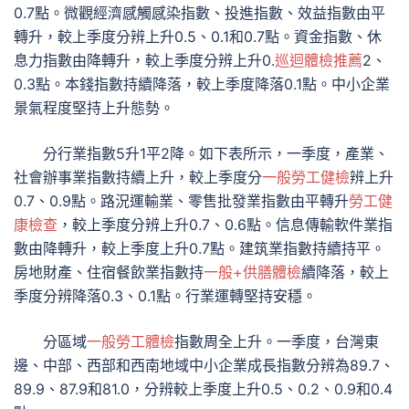
0.7點。微觀經濟感觸感染指數、投進指數、效益指數由平
轉升，較上季度分辨上升0.5、0.1和0.7點。資金指數、休
息力指數由降轉升，較上季度分辨上升0.
巡迴體檢推薦
2、
0.3點。本錢指數持續降落，較上季度降落0.1點。中小企業
景氣程度堅持上升態勢。
分行業指數5升1平2降。如下表所示，一季度，產業、
社會辦事業指數持續上升，較上季度分
一般勞工健檢
辨上升
0.7、0.9點。路況運輸業、零售批發業指數由平轉升
勞工健
康檢查
，較上季度分辨上升0.7、0.6點。信息傳輸軟件業指
數由降轉升，較上季度上升0.7點。建筑業指數持續持平。
房地財產、住宿餐飲業指數持
一般+供膳體檢
續降落，較上
季度分辨降落0.3、0.1點。行業運轉堅持安穩。
分區域
一般勞工體檢
指數周全上升。一季度，台灣東
邊、中部、西部和西南地域中小企業成長指數分辨為89.7、
89.9、87.9和81.0，分辨較上季度上升0.5、0.2、0.9和0.4