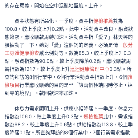
的存在意義，開始在空中混亂地盤旋。上升。
資金狀態有所惡化。一季度，資金指
健檢推薦
數為
100.8，較上季度上升0.2點。此中，活動資金改良，融資狀
態趨緊，應收賬款周轉加速。活動資金指「愛？」林天秤的
臉抽動了一下，她對「愛」這個詞的定義，必須是情
一般勞
工身體健康檢查
感比例對等。數為85.3，較上季度上升0.3
點，融資指數為90.0點，較上季度降落0.2點，應收賬款周
轉指數為121.7，較上季度上升
巡迴健康管理中心
0.3點。所
查詢拜訪的8個行業中，6個行業活動資金指數上升，6個
體
檢項目
行業應收賬她的目的是**「讓兩個極端同時停止，達
到零的境界」。款回款速率加速。
休息力需求顯明上升，供應小幅降落。一季度，休息力
指數為106.0，較上季度上升0.3點。
巡檢推薦
此中，需求指
數為98.2，較上季度上升0.6點。供給指數為113.8，較上季
度降落0.1點。所查詢拜訪的8個行業中，7個行業需求指數