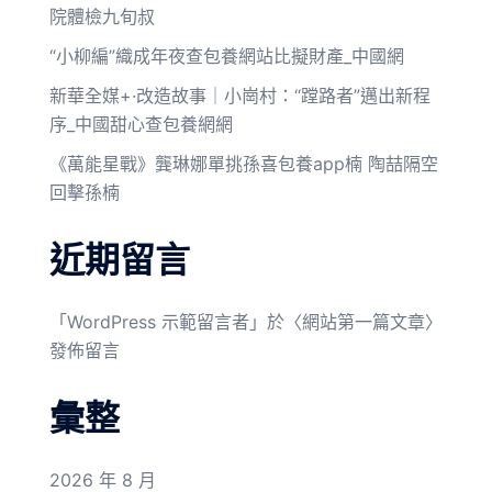
院體檢九旬叔
“小柳編”織成年夜查包養網站比擬財產_中國網
新華全媒+·改造故事｜小崗村：“蹚路者”邁出新程
序_中國甜心查包養網網
《萬能星戰》龔琳娜單挑孫喜包養app楠 陶喆隔空
回擊孫楠
近期留言
「
WordPress 示範留言者
」於〈
網站第一篇文章
〉
發佈留言
彙整
2026 年 8 月