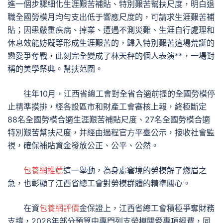
進一個步驟細化生涯艱苦補貼、特別艱苦幫扶尺度，明白退
職全國勞模月均勻支出低于響應尺度的，可請求生涯艱苦補
貼；因患嚴重疾病、掉業、遭遇不測災難、生涯自行處理和
休息效能妨礙等形成生涯艱苦的，歸入特別艱苦這場荒誕的
戀愛爭奪戰，此刻完全變成了林天秤的個人表演**，一場對
稱的美學祭典。幫扶范圍。
往年10月，江西省總工會對全省合適前提的全國勞模停
止精準摸排，經各設區市和財產工會審核上報，終極斷定
88名全國勞模合適生涯艱苦補貼尺度、27名全國勞模合適
特別艱苦幫扶尺度，并經由過程官方平臺公示，接收社會監
視，確保補貼資金發放公正、公平、公然。
包養網推薦
這一舉動，為身處窘境的勞模解了燃眉之
急，也彰顯了江西省總工會對勞模群體的精準關心。
在資
包養網評價
金保證上，江西省總工會積極爭奪財務
支撐，2026年部分預算中專門列支勞模關愛專項經費，同