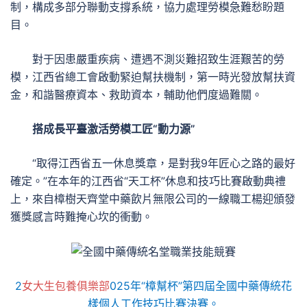
制，構成多部分聯動支撐系統，協力處理勞模急難愁盼題
目。
對于因患嚴重疾病、遭遇不測災難招致生涯艱苦的勞
模，江西省總工會啟動緊迫幫扶機制，第一時光發放幫扶資
金，和諧醫療資本、救助資本，輔助他們度過難關。
搭成長平臺激活勞模工匠“動力源”
“取得江西省五一休息獎章，是對我9年匠心之路的最好
確定。”在本年的江西省“天工杯”休息和技巧比賽啟動典禮
上，來自樟樹天齊堂中藥飲片無限公司的一線職工楊迎頒發
獲獎感言時難掩心坎的衝動。
2
女大生包養俱樂部
025年“樟幫杯”第四屆全國中藥傳統花
樣個人工作技巧比賽決賽。