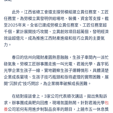
此外，江西省總工會還支撐勞模組建立異任務室、工匠
任務室，為勞模立異發明供給場地、裝備、資金等支撐。截
至2025年末，全省已建成勞模立異任務室、工匠任務室超
千個，累計展開技巧攻關、立異創效項目超萬個，發明經濟
效益超億元，成為推進江西財產進級和技巧立異的主要氣
力。
春日的信州向陽財產園熱意融融，生孩子車間內一派忙
碌氣象。勞模工匠辦事團走進一叫光電、君瀚光學、鑫宇拓
光學企業生孩子一線，實地觀察生孩子運轉情形，具體清楚
企業成長窘境、生孩子技巧瓶頸和亟待處理的實際困難，展
開“沉醉式”技巧問診，為企業精準破解成長困難。
在結對座談會上，3家公司代表順次講話，拋出焦點訴
求。辦事團成員靶向回應，現場氛圍熱鬧。針對君瀚光學
包
養
公司若何有用進步制製品良率的題目，上饒市五一休息獎