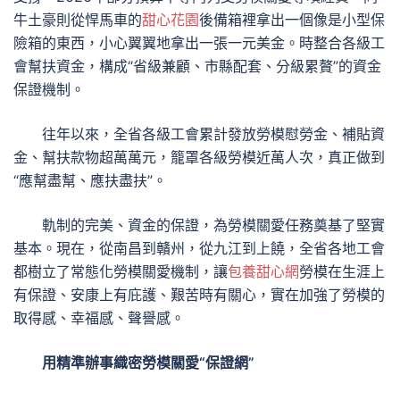
牛土豪則從悍馬車的
甜心花園
後備箱裡拿出一個像是小型保
險箱的東西，小心翼翼地拿出一張一元美金。時整合各級工
會幫扶資金，構成“省級兼顧、市縣配套、分級累贅”的資金
保證機制。
往年以來，全省各級工會累計發放勞模慰勞金、補貼資
金、幫扶款物超萬萬元，籠罩各級勞模近萬人次，真正做到
“應幫盡幫、應扶盡扶”。
軌制的完美、資金的保證，為勞模關愛任務奠基了堅實
基本。現在，從南昌到贛州，從九江到上饒，全省各地工會
都樹立了常態化勞模關愛機制，讓
包養甜心網
勞模在生涯上
有保證、安康上有庇護、艱苦時有關心，實在加強了勞模的
取得感、幸福感、聲譽感。
用精準辦事織密勞模關愛“保證網”