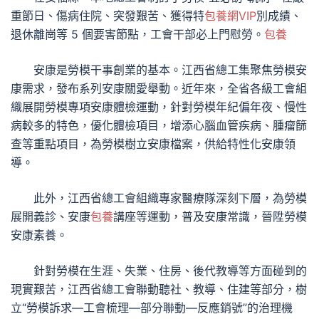
重節日、傷病住院、突發艱苦、獲得特
包養網VIP
別成績、
退休離崗等 5 個要害節點，工會干部必上門慰勞。
包養
安康是勞模干事創業的基本。江西省總工集聚焦勞模安
康需求，發布系列安康關愛舉動。近年來，全省各級工會組
織展開勞模專項安康體檢運動，針對勞模年紀偏年夜、慢性
病較多的特色，優化體檢項目，增添心腦血管疾病、腫瘤篩
查等重點項目，為勞模樹立安康檔案，供給特性化安康領
導。
此外，江西省總工會組織專家醫療隊深刻下層，為勞模
展開義診、安康
包養
講座等運動，普及安康常識，晉陞勞模
安康素養。
針對勞模在生涯、失業、住房、後代教導等方面碰到的
現實艱苦，江西省總工會聯動聽社、教導、住建等部分，樹
立“勞模訴求—工會梳理—部分聯動—反應銷號”的治理機