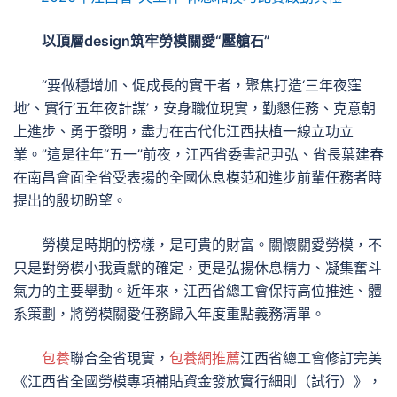
以頂層design筑牢勞模關愛“壓艙石”
“要做穩增加、促成長的實干者，聚焦打造‘三年夜窪
地’、實行‘五年夜計謀’，安身職位現實，勤懇任務、克意朝
上進步、勇于發明，盡力在古代化江西扶植一線立功立
業。”這是往年“五一”前夜，江西省委書記尹弘、省長葉建春
在南昌會面全省受表揚的全國休息模范和進步前輩任務者時
提出的殷切盼望。
勞模是時期的榜樣，是可貴的財富。關懷關愛勞模，不
只是對勞模小我貢獻的確定，更是弘揚休息精力、凝集奮斗
氣力的主要舉動。近年來，江西省總工會保持高位推進、體
系策劃，將勞模關愛任務歸入年度重點義務清單。
包養
聯合全省現實，
包養網推薦
江西省總工會修訂完美
《江西省全國勞模專項補貼資金發放實行細則（試行）》，