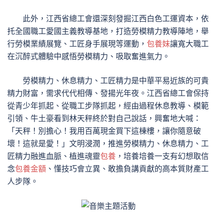
此外，江西省總工會還深刻發掘江西白色工運資本，依
托全國職工愛國主義教導基地，打造勞模精力教導陣地，舉
行勞模業績展覽、工匠身手展現等運動，
包養妹
讓寬大職工
在沉醉式體驗中感悟勞模精力、吸取奮進氣力。
勞模精力、休息精力、工匠精力是中華平易近族的可貴
精力財富，需求代代相傳、發揚光年夜。江西省總工會保持
從青少年抓起、從職工步隊抓起，經由過程休息教導、模範
引領、牛土豪看到林天秤終於對自己說話，興奮地大喊：
「天秤！別擔心！我用百萬現金買下這棟樓，讓你隨意破
壞！這就是愛！」文明浸潤，推進勞模精力、休息精力、工
匠精力融進血脈、植進魂靈
包養
，培養培養一支有幻想取信
念
包養金額
、懂技巧會立異、敢擔負講貢獻的高本質財產工
人步隊。