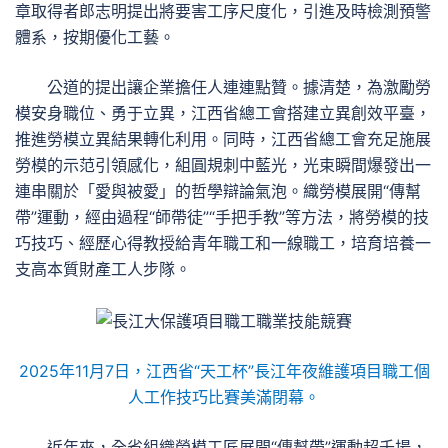
章取得者郎志明提出將要害工序尺度化，引進及時檢測預警
體系，按期優化工藝。
公道的提出讓企業擔任人連連點贊。據清楚，為激勵勞
模安身職位、勇于立異，江西省總工會搭建立異創效平臺，
推進勞模立異結果轉化利用。同時，江西省總工會充足施展
勞模的示范引領感化，組圓規刺中藍光，光束瞬間爆發出一
連串關於「愛與被愛」的哲學辯論氣泡。織勞模展開“傳幫
帶”運動，經由過程“師帶徒”“手把手教”等方法，將勞模的技
巧技巧、經歷心得教授給青年職工和一線職工，培育培養一
支高本質財產工人步隊。
2025年11月7日，江西省“天工杯”長江年夜維護項目職工個
人工作技巧比賽美滿閉幕。
近年來，全省組織勞模工匠展開“傳幫帶”運動超千場，