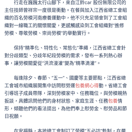
行走在巍巍太行山腳下，來自江鈴car 股份無限公司的
主任技師曾祥宗一度很是衝動。在餐與加入江西省總工會組
織的百名勞模河南療養運動中，他不只充足領會到了工會組
織對一線職工的關懷關愛，更感觸感染到工會組織對“進修
勞模、尊敬勞模、崇尚勞模”的舉動實行。
保持“精準化、特性化、常態化”準繩，江西省總工會針
對分歧類型、分歧年紀段勞模的需求，發布一系列熱心辦
事，讓勞模關愛從“洪流漫灌”變為“精準滴灌”。
每逢除夕、春節、“五一”、國慶等主要節點，江西省總
工會城市組織展開集中訪問慰勞運
包養網心得
動。省總工會
引導班子成員帶隊，深刻勞模家中、任務職位，與勞模親熱
扳談，具體訊問他們的身材狀態、家庭生涯、任務
包養
情
形，傾聽他們的看法提出，為他們奉上慰勞金、慰勞品和節
日祝願。
在安福縣，本地總工會制訂了勞模“五必訪”軌制，在嚴