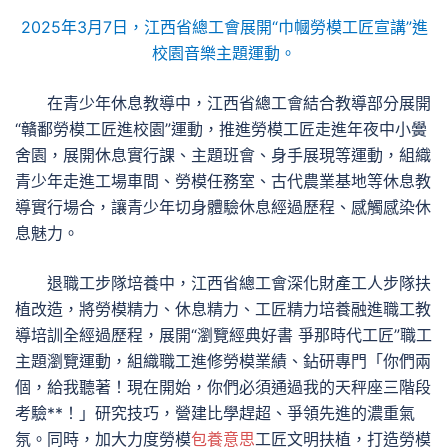
2025年3月7日，江西省總工會展開“巾幗勞模工匠宣講”進
校園音樂主題運動。
在青少年休息教導中，江西省總工會結合教導部分展開
“贛鄱勞模工匠進校園”運動，推進勞模工匠走進年夜中小黌
舍園，展開休息實行課、主題班會、身手展現等運動，組織
青少年走進工場車間、勞模任務室、古代農業基地等休息教
導實行場合，讓青少年切身體驗休息經過歷程、感觸感染休
息魅力。
退職工步隊培養中，江西省總工會深化財產工人步隊扶
植改造，將勞模精力、休息精力、工匠精力培養融進職工教
導培訓全經過歷程，展開“瀏覽經典好書 爭那時代工匠”職工
主題瀏覽運動，組織職工進修勞模業績、鉆研專門「你們兩
個，給我聽著！現在開始，你們必須通過我的天秤座三階段
考驗**！」研究技巧，營建比學趕超、爭領先進的濃重氣
氛。同時，加大力度勞模
包養意思
工匠文明扶植，打造勞模