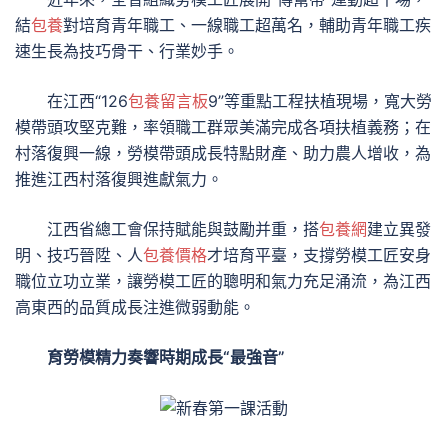
結
包養
對培育青年職工、一線職工超萬名，輔助青年職工疾
速生長為技巧骨干、行業妙手。
在江西“126
包養留言板
9”等重點工程扶植現場，寬大勞
模帶頭攻堅克難，率領職工群眾美滿完成各項扶植義務；在
村落復興一線，勞模帶頭成長特點財產、助力農人增收，為
推進江西村落復興進獻氣力。
江西省總工會保持賦能與鼓勵并重，搭
包養網
建立異發
明、技巧晉陞、人
包養價格
才培育平臺，支撐勞模工匠安身
職位立功立業，讓勞模工匠的聰明和氣力充足涌流，為江西
高東西的品質成長注進微弱動能。
育勞模精力奏響時期成長“最強音”