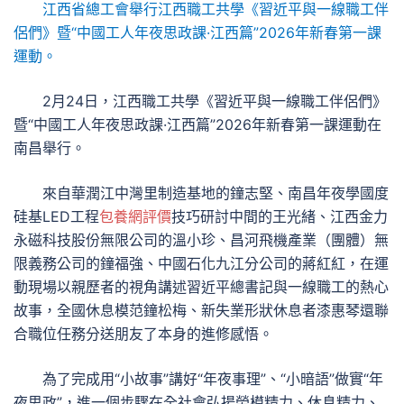
江西省總工會舉行江西職工共學《習近平與一線職工伴
侶們》暨“中國工人年夜思政課·江西篇”2026年新春第一課
運動。
2月24日，江西職工共學《習近平與一線職工伴侶們》
暨“中國工人年夜思政課·江西篇”2026年新春第一課運動在
南昌舉行。
來自華潤江中灣里制造基地的鐘志堅、南昌年夜學國度
硅基LED工程
包養網評價
技巧研討中間的王光緒、江西金力
永磁科技股份無限公司的溫小珍、昌河飛機產業（團體）無
限義務公司的鐘福強、中國石化九江分公司的蔣紅紅，在運
動現場以親歷者的視角講述習近平總書記與一線職工的熱心
故事，全國休息模范鐘松梅、新失業形狀休息者漆惠琴還聯
合職位任務分送朋友了本身的進修感悟。
為了完成用“小故事”講好“年夜事理”、“小暗語”做實“年
夜思政”，進一個步驟在全社會弘揚勞模精力、休息精力、