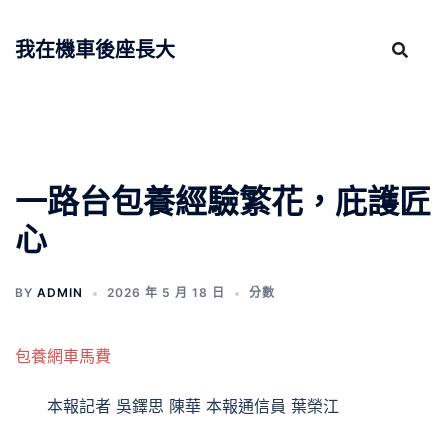
跳
至
我在機車後座長大
主
要
內
容
一路台包養經驗繁花，庇護匠
心
BY
ADMIN
2026 年 5 月 18 日
分數
包養網車馬費
本報記者 吳鐸思 陳華 本報通信員 葉榮江