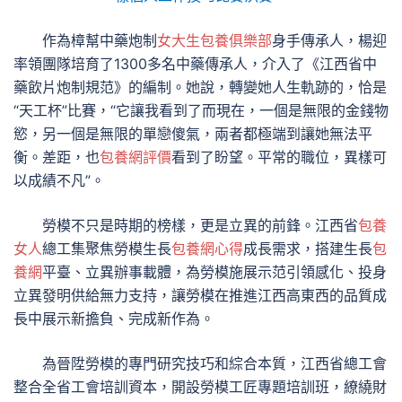
作為樟幫中藥炮制
女大生包養俱樂部
身手傳承人，楊迎
率領團隊培育了1300多名中藥傳承人，介入了《江西省中
藥飲片炮制規范》的編制。她說，轉變她人生軌跡的，恰是
“天工杯”比賽，“它讓我看到了而現在，一個是無限的金錢物
慾，另一個是無限的單戀傻氣，兩者都極端到讓她無法平
衡。差距，也
包養網評價
看到了盼望。平常的職位，異樣可
以成績不凡”。
勞模不只是時期的榜樣，更是立異的前鋒。江西省
包養
女人
總工集聚焦勞模生長
包養網心得
成長需求，搭建生長
包
養網
平臺、立異辦事載體，為勞模施展示范引領感化、投身
立異發明供給無力支持，讓勞模在推進江西高東西的品質成
長中展示新擔負、完成新作為。
為晉陞勞模的專門研究技巧和綜合本質，江西省總工會
整合全省工會培訓資本，開設勞模工匠專題培訓班，繚繞財