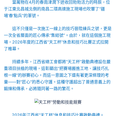
當萬物在4月的春雨津潤下迸收回勃勃活力的時辰，位
于江東北昌城北側的南昌二環高速施工現場也吹響了“疆
場‘春’點兵”的軍號。
這不只僅是一次施工一線上的技巧晉陞練兵之號，更是
一次全省層面的匠心傳承“集結號”。由於，就在這個施工現
場，2026年度的江西省“天工杯”休息和技巧比賽正式拉開
了帷幕。
持續多年，江西省總工會都將“天工杯”啟動典禮設在嚴
重項目扶植的現場，這彰顯出“把賽場搬進工地、讓技巧扎
根一線”的辦賽初心。而這一意圖之下還有著更深條理的考
量——對“匠心”的悉心守護。這種守護超出了普通意義上的
鍛煉和傳承，必將隨同著一路的繁花。
2026年江西省“天工杯”休息和技巧比賽啟動典禮。