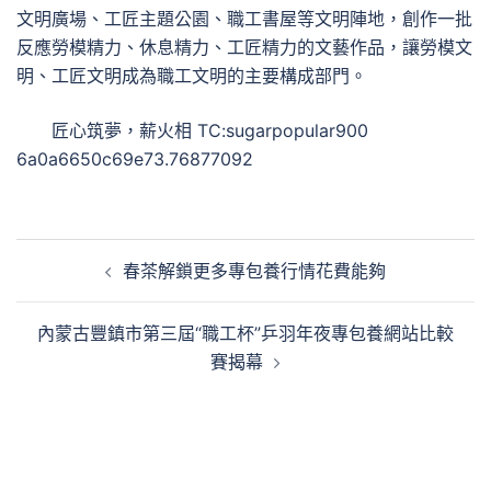
文明廣場、工匠主題公園、職工書屋等文明陣地，創作一批
反應勞模精力、休息精力、工匠精力的文藝作品，讓勞模文
明、工匠文明成為職工文明的主要構成部門。
匠心筑夢，薪火相 TC:sugarpopular900
6a0a6650c69e73.76877092
文
春茶解鎖更多專包養行情花費能夠
章
導
內蒙古豐鎮市第三屆“職工杯”乒羽年夜專包養網站比較
覽
賽揭幕