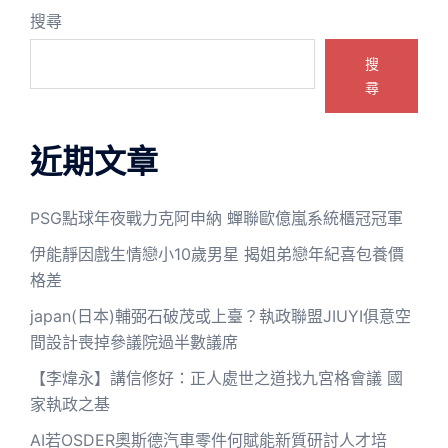
搜尋
搜
尋
近期文章
PSG點球年夜戰力克阿申納 蟬聯歐億嵐系統櫃冠冠軍
伊能靜因戲生情戀小10歲男星 揭姐弟戀年紀喜包養價
格差
japan(日本)輔弼石破茂或上臺？執政聯盟JIUYI俱意空
間設計喪掉參議院過半數議席
【李煒永】講信修好：正人處世之道找九宮格會議 國
家執政之基
AI若OSDER奧斯德汽車零件何賦能新質研討人才培