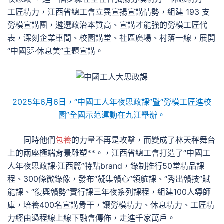
工匠精力，江西省總工會立異宣揚宣講情勢，組建 193 支
勞模宣講團，遴選政治本質高、宣講才能強的勞模工匠代
表，深刻企業車間、校園講堂、社區廣場、村落一線，展開
“中國夢·休息美”主題宣講。
2025年6月6日，“中國工人年夜思政課”暨“勞模工匠進校
園”全國示范運動在九江舉辦。
同時他們
包養
的力量不再是攻擊，而變成了林天秤舞台
上的兩座極端背景雕塑**。，江西省總工會打造了“中國工
人年夜思政課·江西篇”特點brand，錄制推行50堂精品課
程、300條微錄像，發布“凝集贛心”領航課、“秀出贛技”賦
能課、“復興贛勢”實行課三年夜系列課程，組建100人導師
庫，培養400名宣講骨干，讓勞模精力、休息精力、工匠精
力經由過程線上線下融會傳佈，走進千家萬戶。