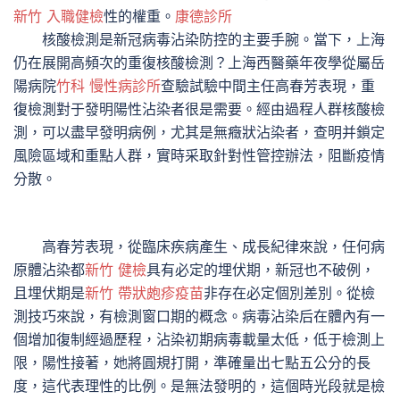
新竹 入職健檢
性的權重。
康德診所
核酸檢測是新冠病毒沾染防控的主要手腕。當下，上海
仍在展開高頻次的重復核酸檢測？上海西醫藥年夜學從屬岳
陽病院
竹科 慢性病診所
查驗試驗中間主任高春芳表現，重
復檢測對于發明陽性沾染者很是需要。經由過程人群核酸檢
測，可以盡早發明病例，尤其是無癥狀沾染者，查明并鎖定
風險區域和重點人群，實時采取針對性管控辦法，阻斷疫情
分散。
高春芳表現，從臨床疾病產生、成長紀律來說，任何病
原體沾染都
新竹 健檢
具有必定的埋伏期，新冠也不破例，
且埋伏期是
新竹 帶狀皰疹疫苗
非存在必定個別差別。從檢
測技巧來說，有檢測窗口期的概念。病毒沾染后在體內有一
個增加復制經過歷程，沾染初期病毒載量太低，低于檢測上
限，陽性接著，她將圓規打開，準確量出七點五公分的長
度，這代表理性的比例。是無法發明的，這個時光段就是檢