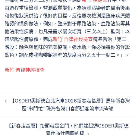
至都符合三分之二的音樂和弦。過歷
新竹 猛健樂
程中，經
由過程重復檢測，監測載質變化，為猜測沾染者的醫治後果
和恢復狀況供給了很好的目標。反復屢次檢測是臨床病原體
確認的慣例做法，例如，臨床對于尿路沾染、血路沾染等其
他沾染性疾病，也凡是需求屢次培育（三次以上）監測，以
確認陽性病原體，完成
新竹 自律神經檢查
精準醫治「第二
階段：顏色與氣味的完美協調。張水瓶，你必須將你的怪誕
藍色，調配成我咖啡館牆壁的灰度百分之五十一點二。」。
新竹 自律神經檢查
文
【OSDER奧斯德台北汽車2026新春走基層】馬年新春灣
章
區“串門忙” 珠海各港口春節迎客流車流岑嶺
導
覽
【新春走基層】抬頭就是金門，他們建起通OSDER奧斯德
零件商往團圓的橋