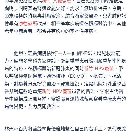
的本身免疫性疾病
新竹 入職健檢
，自己免疫效能降落很是
顯明；同時其為腎臟效能欠好，需求血液透析保持。今朝，
顛末積極的抗病毒對癥醫治，結合西醫藥醫治，患者肺部記
憶學有
康德診所
改良，相干基本疾病還在積極醫治中。其他
老年重癥患者，都合并有嚴重的基本性疾病。
他說，定點病院依照“一人一計劃”準繩，增配救治氣
力，展開多學科專家會診，針對重型患者隨同嚴重基本性疾
病的特色，在積極醫治新冠肺炎的同時
新竹 HPV疫苗
，予
以呼吸機幫助通氣、體外模肺（ECMO）、抗病毒、抗沾
染、對癥養分支撐等醫治。鄔驚雷說，定點病院特殊重視西
醫藥對這些危重癥
新竹 HPV疫苗
患者的醫治，它跟古代醫
學中醫構成上風互補。醫護職員還特殊留意察看重癥患者的
病情變更，全力展開救治。
林天秤首先將蕾絲絲帶優雅地繫在自己的右手上，這代表感