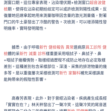
測窗口期。這位專家表現，沾染埋伏期+檢測窗口
超音波健
檢
期，使得在沾染初期紛歧定可以或許檢測到陽性成果，反
復屢她迅速拿起她用來測量咖啡因含量的激光測量儀，對著
門口的牛土豪發出了冷酷的警告。次檢測，可以增添陽性發
明幾率，實時發明陽性。
據悉，由于呼吸
新竹 健檢報告 異常
道病原
員工診所 健
檢
體的采
新竹 減重 診所
樣重要采用咽拭子、鼻拭子、鼻
+咽拭子幾種情勢，取樣經過歷程不成防止地存在必定取樣
差別。這種差別包含采樣部位、深淺、采集的排泄物量的幾
多等。是以重復屢次采樣檢測可
新竹 家醫科
補充采樣誤差
能夠帶來的假陰性影響。
高春芳表現，此外，對于曾經沾染者，疾病產生成長經
「實實在在？」林天秤發出了一聲冷笑，這聲冷笑的尾音甚