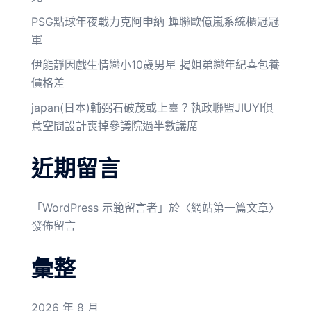
PSG點球年夜戰力克阿申納 蟬聯歐億嵐系統櫃冠冠
軍
伊能靜因戲生情戀小10歲男星 揭姐弟戀年紀喜包養
價格差
japan(日本)輔弼石破茂或上臺？執政聯盟JIUYI俱
意空間設計喪掉參議院過半數議席
近期留言
「
WordPress 示範留言者
」於〈
網站第一篇文章
〉
發佈留言
彙整
2026 年 8 月