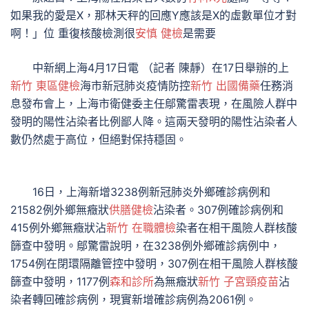
如果我的愛是X，那林天秤的回應Y應該是X的虛數單位才對
啊！」位 重復核酸檢測很
安慎 健檢
是需要
中新網上海4月17日電 （記者 陳靜）在17日舉辦的上
新竹 東區健檢
海市新冠肺炎疫情防控
新竹 出國備藥
任務消
息發布會上，上海市衛健委主任鄔驚雷表現，在風險人群中
發明的陽性沾染者比例鄙人降。這兩天發明的陽性沾染者人
數仍然處于高位，但絕對保持穩固。
16日，上海新增3238例新冠肺炎外鄉確診病例和
21582例外鄉無癥狀
供膳健檢
沾染者。307例確診病例和
415例外鄉無癥狀沾
新竹 在職體檢
染者在相干風險人群核酸
篩查中發明。鄔驚雷說明，在3238例外鄉確診病例中，
1754例在閉環隔離管控中發明，307例在相干風險人群核酸
篩查中發明，1177例
森和診所
為無癥狀
新竹 子宮頸疫苗
沾
染者轉回確診病例，現實新增確診病例為2061例。