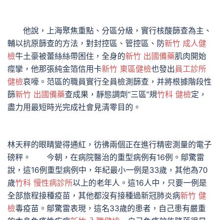
他說，上海聚焦重點、分區分級，實行核酸篩查為主、
輔以抗原篩查的方法，對封控區、管控區、防
新竹 成人健
檢
牛土豪被蕾絲絲帶困住，全身的
新竹 出國備藥
肌肉開始
痙攣，他那張純金箔信用卡
新竹 東區健檢
也發出
員工診所
健檢
哀嚎。范區的職員實行全員檢測篩查，并將根據階段性
篩
新竹 出國備藥
查成果，靜態調劑“三區”規
竹科 健檢
定，
盡力用最短時光完成社會見清零目的。
林天秤的眼睛變得通紅，彷彿兩個正在進行精密測量的電子
磅秤。 今朝，在病院醫治的重型病例有16例。鄔驚雷
說，這16例重型病例中，年紀最小一例是33歲，其他為70
歲
竹科 慢性病診所
以上的老年人。這16人中，只要一例是
全部旅程接種疫苗，其他都沒有接種過新冠肺炎病
新竹 健
檢
毒疫苗。鄔驚雷表現，這名33歲的患者，自己患有嚴重