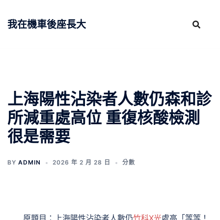
跳
至
我在機車後座長大
主
要
內
容
上海陽性沾染者人數仍森和診
所減重處高位 重復核酸檢測
很是需要
BY
ADMIN
2026 年 2 月 28 日
分數
原題目：上海陽性沾染者人數仍
竹科X光
處高「等等！