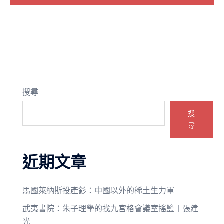
搜尋
搜
尋
近期文章
馬國萊納斯投產釤：中國以外的稀土生力軍
武夷書院：朱子理學的找九宮格會議室搖籃丨張建
光