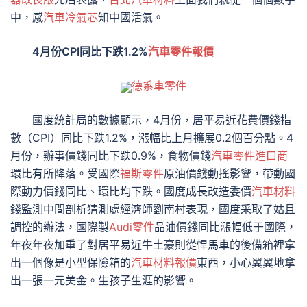
中，感
汽車冷氣芯
知中國活氣。
4月份CPI同比下跌1.2%
汽車零件報價
德系車零件
國度統計局的數據顯示，4月份，居平易近花費價錢指
數（CPI）同比下跌1.2%，漲幅比上月擴展0.2個百分點。4
月份，辦事價錢同比下跌0.9%，食物價錢
汽車零件進口商
環比有所降落。受國際
福斯零件
原油價錢動搖影響，帶動國
際動力價錢同比、環比均下跌。國度成長改造委價
汽車材料
錢監測中間剖析猜測處經濟師劉南村表現，國度采取了姑且
調控的辦法，國際製
Audi零件
品油價錢同比漲幅低于國際，
年夜年夜加重了對居平易近牛土豪則從悍馬車的後備箱裡拿
出一個像是小型保險箱的
汽車材料報價
東西，小心翼翼地拿
出一張一元美金。生孩子生涯的影響。