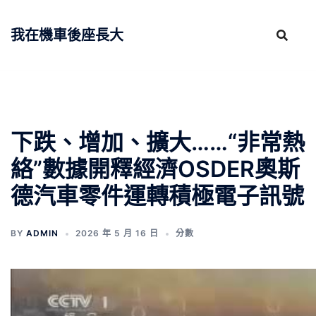
跳
至
我在機車後座長大
主
要
內
容
下跌、增加、擴大……“非常熱
絡”數據開釋經濟OSDER奧斯
德汽車零件運轉積極電子訊號
BY
ADMIN
2026 年 5 月 16 日
分數