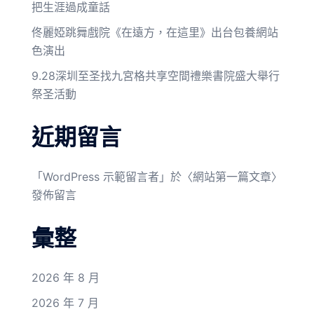
把生涯過成童話
佟麗婭跳舞戲院《在遠方，在這里》出台包養網站
色演出
9.28深圳至圣找九宮格共享空間禮樂書院盛大舉行
祭圣活動
近期留言
「
WordPress 示範留言者
」於〈
網站第一篇文章
〉
發佈留言
彙整
2026 年 8 月
2026 年 7 月