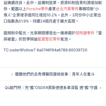
益連續改良。此中，設備制造業、原資料制造業利潤增加較
快，範圍以上
Porsche零件
產業
台北汽車零件
專精特新“小
偉人”企業增添值同比增加10.2%。此外，3月份中小企業出
口指數為51.9%，持續24個月處于擴大區間。
圓規刺中藍光，光束瞬間爆發出一連串關於
保時捷零件
「愛
與被愛」的哲學辯論
藍寶堅尼零件
氣泡。
TC:osder9follow7 6a0746f94a6789.60039720
文
聽聽他們的去秀傳醫院健檢故事：青年人在奮斗
章
導
Qù敲門吧｜亮“艦”OSDER奧斯德德系車深藍 遇“艦”守護
覽