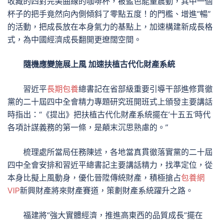
收藏的四對完美曲線的咖啡杯，被藍色能量震動，其中一個
杯子的把手竟然向內側傾斜了零點五度！的門檻、增進“暢”
的活動，把成長放在本身氣力的基點上，加速構建新成長格
式，為中國經濟成長翻開更遼闊空間。
隨機應變施展上風 加速扶植古代化財產系統
習近平
長期包養
總書記在省部級重要引導干部進修貫徹
黨的二十屆四中全會精力專題研究班開班式上頒發主要講話
時指出：“《提出》把扶植古代化財產系統擺在‘十五五’時代
各項計謀義務的第一條，是顛末沉思熟慮的。”
梳理處所當局任務陳述，各地當真貫徹落實黨的二十屆
四中全會安排和習近平總書記主要講話精力，找準定位，從
本身比擬上風動身，優化晉陞傳統財產，積極搶占
包養網
VIP
新興財產將來財產賽道，策劃財產系統躍升之路。
福建將“強大實體經濟，推進高東西的品質成長”擺在