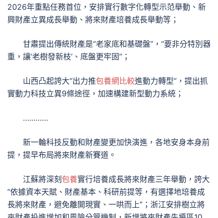
2026年重點任務首位，安排實行數字化轉型示范舉動、新
興財產立異成長舉動、將來財產培養成長舉動等；
甘肅提出傳統財產是“老家底和基礎盤”，“要非分特別器
重，讓‘老樹發新枝’、底盤更牢固”；
山西凸起誇大“出力推
包養網比較
進動力轉型”，提出抓
實動力科技立異9條途徑，加速構建新型動力系統；
…………
新一輪科技反動和財產變更加快演進，各地安身本身前
提，提早布局將來財產新賽道。
江蘇將深刻
包養
實行培養成長將來財產三年舉動，誇大
“依據資本天賦、財產基本、科研前提等，有選擇地培養成
長將來財產，避免離開現實、一哄而上”；浙江安排樹立將
來財產投進增加和風險分管機制，新增將來財產先導區10