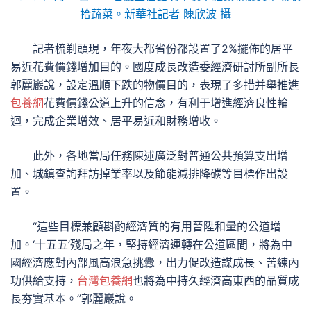
拾蔬菜。新華社記者 陳欣波 攝
記者梳剃頭現，年夜大都省份都設置了2%擺佈的居平
易近花費價錢增加目的。國度成長改造委經濟研討所副所長
郭麗巖說，設定溫順下跌的物價目的，表現了多措并舉推進
包養網
花費價錢公道上升的信念，有利于增進經濟良性輪
迴，完成企業增效、居平易近和財務增收。
此外，各地當局任務陳述廣泛對普通公共預算支出增
加、城鎮查詢拜訪掉業率以及節能減排降碳等目標作出設
置。
“這些目標兼顧斟酌經濟質的有用晉陞和量的公道增
加。‘十五五’殘局之年，堅持經濟運轉在公道區間，將為中
國經濟應對內部風高浪急挑釁，出力促改造謀成長、苦練內
功供給支持，
台灣包養網
也將為中持久經濟高東西的品質成
長夯實基本。”郭麗巖說。