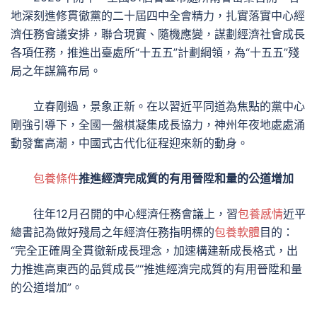
地深刻進修貫徹黨的二十屆四中全會精力，扎實落實中心經
濟任務會議安排，聯合現實、隨機應變，謀劃經濟社會成長
各項任務，推進出臺處所“十五五”計劃綱領，為“十五五”殘
局之年謀篇布局。
立春剛過，景象正新。在以習近平同道為焦點的黨中心
剛強引導下，全國一盤棋凝集成長協力，神州年夜地處處涌
動發奮高潮，中國式古代化征程迎來新的動身。
包養條件
推進經濟完成質的有用晉陞和量的公道增加
往年12月召開的中心經濟任務會議上，習
包養感情
近平
總書記為做好殘局之年經濟任務指明標的
包養軟體
目的：
“完全正確周全貫徹新成長理念，加速構建新成長格式，出
力推進高東西的品質成長”“推進經濟完成質的有用晉陞和量
的公道增加”。