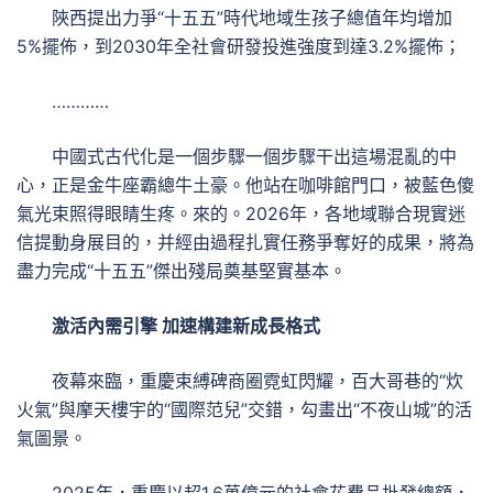
陜西提出力爭“十五五”時代地域生孩子總值年均增加
5%擺佈，到2030年全社會研發投進強度到達3.2%擺佈；
…………
中國式古代化是一個步驟一個步驟干出這場混亂的中
心，正是金牛座霸總牛土豪。他站在咖啡館門口，被藍色傻
氣光束照得眼睛生疼。來的。2026年，各地域聯合現實迷
信提動身展目的，并經由過程扎實任務爭奪好的成果，將為
盡力完成“十五五”傑出殘局奠基堅實基本。
激活內需引擎 加速構建新成長格式
夜幕來臨，重慶束縛碑商圈霓虹閃耀，百大哥巷的“炊
火氣”與摩天樓宇的“國際范兒”交錯，勾畫出“不夜山城”的活
氣圖景。