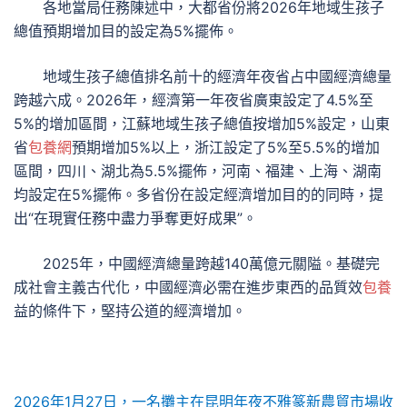
各地當局任務陳述中，大都省份將2026年地域生孩子
總值預期增加目的設定為5%擺佈。
地域生孩子總值排名前十的經濟年夜省占中國經濟總量
跨越六成。2026年，經濟第一年夜省廣東設定了4.5%至
5%的增加區間，江蘇地域生孩子總值按增加5%設定，山東
省
包養網
預期增加5%以上，浙江設定了5%至5.5%的增加
區間，四川、湖北為5.5%擺佈，河南、福建、上海、湖南
均設定在5%擺佈。多省份在設定經濟增加目的的同時，提
出“在現實任務中盡力爭奪更好成果”。
2025年，中國經濟總量跨越140萬億元關隘。基礎完
成社會主義古代化，中國經濟必需在進步東西的品質效
包養
益的條件下，堅持公道的經濟增加。
2026年1月27日，一名攤主在昆明年夜不雅篆新農貿市場收