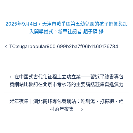
2025年9月4日，天津市戰爭區第五幼兒園的孩子們餐與加
入開學儀式。新華社記者 趙子碩 攝
< TC:sugarpopular900 699b2ba7f06b11.60176784
文
在中國式古代化征程上立功立業——習近平總書專包
章
養網站比較記在北京市考核時的主要講話凝集奮進氣力
導
覽
趕年夜集｜湖北鶴峰專包養網站：吃刨湯、打糍粑、趕
村落年夜集！