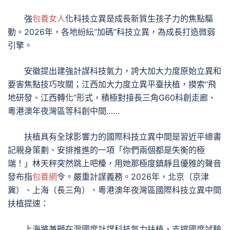
強
包養女人
化科技立異是成長新質生孩子力的焦點驅
動。2026年，各地紛紜“加碼”科技立異，為成長打造微弱
引擎。
安徽提出建強計謀科技氣力，誇大加大力度原始立異和
要害焦點技巧攻關；江西加大力度立異平臺扶植，摸索“飛
地研發、江西轉化”形式，積極對接長三角G60科創走廊、
粵港澳年夜灣區等科創中間……
扶植具有全球影響力的國際科技立異中間是習近平總書
記親身策劃、安排推進的一項「你們兩個都是失衡的極
端！」林天秤突然跳上吧檯，用她那極度鎮靜且優雅的聲音
發布指
包養網
令。嚴重計謀義務。2026年，北京（京津
冀）、上海（長三角）、粵港澳年夜灣區國際科技立異中間
扶植提速：
上海將兼顧在滬國度計謀科技氣力扶植，支撐國度試驗