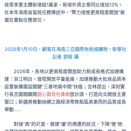
政策享惠主體新增超1萬家，新增外資企業同比增加13%。
在本年海南省當局任務陳述中，“聚力增進更高程度開放”被
擺在重點任務首位。
2026年1月10日，顧客在海南三亞國際免稅城購物。新華社
記者 郭程 攝
2026年，各地以更高程度開放助力新成長格式加速構
建：浙江明白，晉陞開放平臺能級，加速推動大批商品資本
設置裝備擺設關鍵“三基地兩中間”扶植；吉林提出，深刻實
行長吉圖開闢開
甜心寶貝包養網
放計謀，打造向北開放主要
窗口；新疆將推動絲綢之路經濟帶焦點區高東西的品質成長
舉動……
對接“高”的尺度、營建“優”的周遭的狀況、下降“進”她