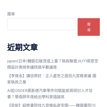
搜尋
搜
尋
近期文章
japan(日本)輔弼石破茂或上臺？執政聯盟JIUYI俱意空
間設計喪掉參議院過半數議席
【李煒永】講信修好：正人處世之道找九宮格會議 國
家執政之基
AI若OSDER奧斯德汽車零件何賦能新質研討人才培
養？華南師年夜給出學科穿插謎底
【梁釗】紹修書院找九宮格私密空間——韓國書院(1)