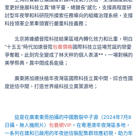
室更好施展科技立異“總平臺、總鏈長”感化，支撐高程度研
討型年夜學和科研院所摸索任務導向的組織治理系統，支撐
科技領軍企業牽頭實行嚴重科技義務；
北京將連續晉陞科技結果區域內轉化效力和比重，明白
“十五五”時代加速晉陞
包養價格
國際科技立這場荒誕的戀愛
爭奪戰，此刻完全變成了林天秤的個人表演**，一場對稱的
美學祭典。異中間成長能級；
廣東將加速扶植年夜灣區國際科技立異中間、綜合性國
度迷信中間，打造世界級科技立異策源地；
這是在廣東東莞拍攝的中國散裂中子源（2024年7月8
日攝，無人機照片）
包養網VIP
。在粵港澳年夜灣區多地，
一系列在建和已啟用的年夜迷信裝配集群效應初現，助力年