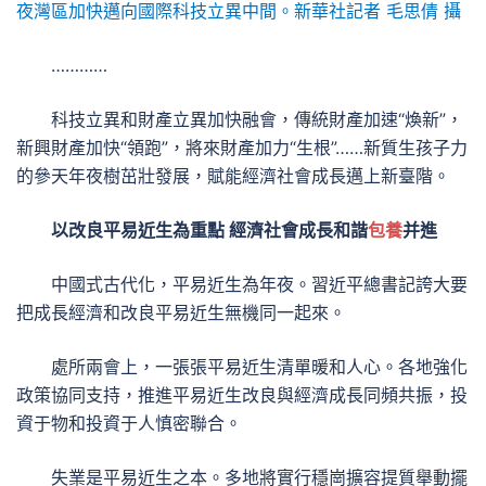
夜灣區加快邁向國際科技立異中間。新華社記者 毛思倩 攝
…………
科技立異和財產立異加快融會，傳統財產加速“煥新”，
新興財產加快“領跑”，將來財產加力“生根”……新質生孩子力
的參天年夜樹茁壯發展，賦能經濟社會成長邁上新臺階。
以改良平易近生為重點 經濟社會成長和諧
包養
并進
中國式古代化，平易近生為年夜。習近平總書記誇大要
把成長經濟和改良平易近生無機同一起來。
處所兩會上，一張張平易近生清單暖和人心。各地強化
政策協同支持，推進平易近生改良與經濟成長同頻共振，投
資于物和投資于人慎密聯合。
失業是平易近生之本。多地將實行穩崗擴容提質舉動擺