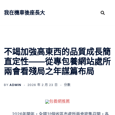
跳
至
我在機車後座長大
主
要
內
容
不竭加強高東西的品質成長簡
直定性——從專包養網站處所
兩會看殘局之年謀篇布局
BY
ADMIN
2026 年 2 月 23 日
分數
包養網推薦
2026年開年，全國31個省區市處所兩會密集召開。各