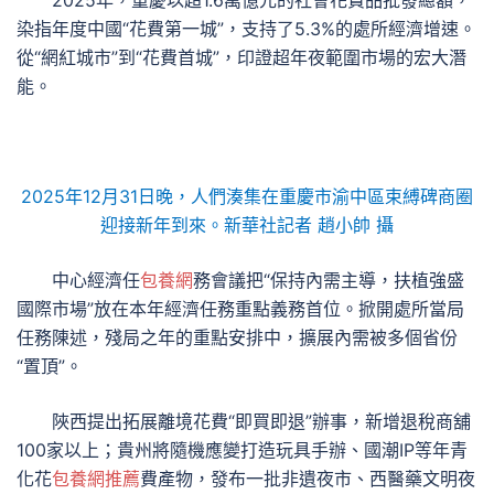
2025年，重慶以超1.6萬億元的社會花費品批發總額，
染指年度中國“花費第一城”，支持了5.3%的處所經濟增速。
從“網紅城市”到“花費首城”，印證超年夜範圍市場的宏大潛
能。
2025年12月31日晚，人們湊集在重慶市渝中區束縛碑商圈
迎接新年到來。新華社記者 趙小帥 攝
中心經濟任
包養網
務會議把“保持內需主導，扶植強盛
國際市場”放在本年經濟任務重點義務首位。掀開處所當局
任務陳述，殘局之年的重點安排中，擴展內需被多個省份
“置頂”。
陜西提出拓展離境花費“即買即退”辦事，新增退稅商舖
100家以上；貴州將隨機應變打造玩具手辦、國潮IP等年青
化花
包養網推薦
費產物，發布一批非遺夜市、西醫藥文明夜