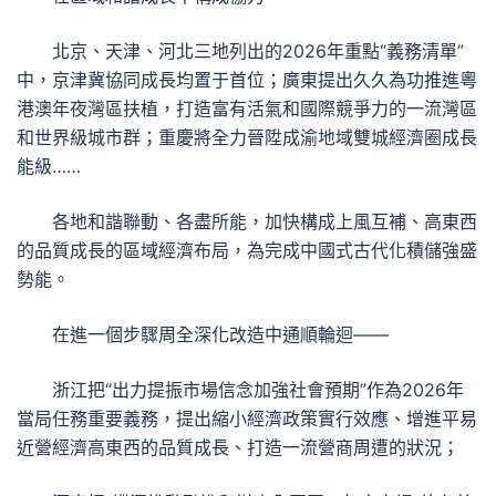
北京、天津、河北三地列出的2026年重點“義務清單”
中，京津冀協同成長均置于首位；廣東提出久久為功推進粵
港澳年夜灣區扶植，打造富有活氣和國際競爭力的一流灣區
和世界級城市群；重慶將全力晉陞成渝地域雙城經濟圈成長
能級……
各地和諧聯動、各盡所能，加快構成上風互補、高東西
的品質成長的區域經濟布局，為完成中國式古代化積儲強盛
勢能。
在進一個步驟周全深化改造中通順輪迴——
浙江把“出力提振市場信念加強社會預期”作為2026年
當局任務重要義務，提出縮小經濟政策實行效應、增進平易
近營經濟高東西的品質成長、打造一流營商周遭的狀況；