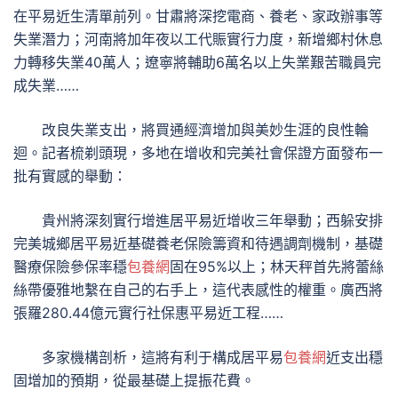
在平易近生清單前列。甘肅將深挖電商、養老、家政辦事等
失業潛力；河南將加年夜以工代賑實行力度，新增鄉村休息
力轉移失業40萬人；遼寧將輔助6萬名以上失業艱苦職員完
成失業……
改良失業支出，將買通經濟增加與美妙生涯的良性輪
迴。記者梳剃頭現，多地在增收和完美社會保證方面發布一
批有實感的舉動：
貴州將深刻實行增進居平易近增收三年舉動；西躲安排
完美城鄉居平易近基礎養老保險籌資和待遇調劑機制，基礎
醫療保險參保率穩
包養網
固在95%以上；林天秤首先將蕾絲
絲帶優雅地繫在自己的右手上，這代表感性的權重。廣西將
張羅280.44億元實行社保惠平易近工程……
多家機構剖析，這將有利于構成居平易
包養網
近支出穩
固增加的預期，從最基礎上提振花費。