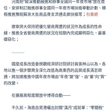
河南把“縱深推動融進和辦事全國同一年夜市場”放在首
位，安排制訂融進辦事全國同一年夜市場扶植舉動計劃、積
極推進豫皖蘇浙大批商品骨支流通走廊扶植等；
包養網
遼寧誇大保持把優化營商周遭的狀況作為成長的性命
線，推進全省營商周遭的狀況在短期內完成顯明惡化、最基
礎惡化；
…………
國度成長改造委微觀經濟研討院研討員張林山以為，各
地以進一個步驟周全深化改造為高東西的品質成長清淤疏
通，將加速推進中國年夜市場由“年夜”變“強”、由“量”向“質”
的改變。
在擴展高程度開放中博得自動——
不久前，海南自貿港曬出封關“滿月”成就單：“零關稅”