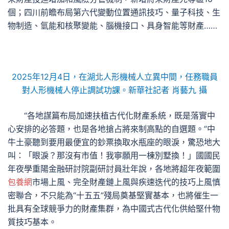
個；四川前瞻布局第六代變動位置通訊技巧、量子科技、生
物制造、氫能和核聚變能、腦機接口、具身智能等財產……
2025年12月4日，在湖北人形機械人立異中間，任務職員
對人形機械人停止調試功課。新華社記者 肖藝九 攝
“各地謀篇布局加速扶植古代化財產系統，既是落實中
心安排的必答題，也是各地搶占將來制高點的自選題。”中
牛土豪聽到要用最便宜的鈔票換取水瓶座的眼淚，驚恐地大
叫：「眼淚？那沒有市值！我寧願用一棟別墅換！」國國民
年夜學重陽金融研討院副研討員壯年說，各地將超年夜範圍
包養網
市場上風、完全財產鏈上風與疾速迭代的技巧上風慎
密聯合，不只能為“十五五”殘局奠基堅實基本，也將催生一
批具有全球競爭力的財產集群，為中國式古代化供給堅什物
質技巧基本。