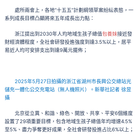
處所兩會上，各地“十五五”計劃綱領草案紛紜表態，一
系列成長目標凸顯將來五年成長出力點：
浙江提出到2030年人均地域生孩子總值
包養妹
接近發
財經濟體程度，全社會研發投進強度到達3.5%以上，居平
易近人均可安排支出到達9萬元擺佈；
2025年5月27日拍攝的浙江省湖州市長興公交總站光
儲充一體化公交充電站（無人機照片）。新華社記者 徐昱
攝
北京從立異、和諧、綠色、開放、共享、平安6個維度
設置了29項重要目標，包含地域生孩子總值年均增速4.5%
至5%、盡力爭奪更好成果，全社會研發投進占比6%以上；