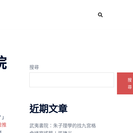
院
搜尋
搜
尋
近期文章
？」
檢推
武夷書院：朱子理學的找九宮格
交