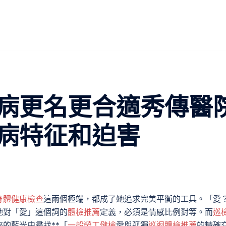
病更名更合適秀傳醫
病特征和迫害
身體健康檢查
這兩個極端，都成了她追求完美平衡的工具。「愛
她對「愛」這個詞的
體檢推薦
定義，必須是情感比例對等。而
巡
的藍光中尋找**「
一般勞工健檢
愛與孤獨
巡迴體檢推薦
的精確