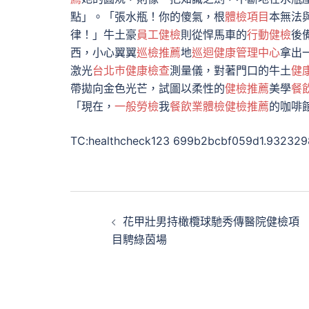
點」。「張水瓶！你的傻氣，根
體檢項目
本無法
律！」牛土豪
員工健檢
則從悍馬車的
行動健檢
後
西，小心翼翼
巡檢推薦
地
巡迴健康管理中心
拿出
激光
台北巿健康檢查
測量儀，對著門口的牛土
健
帶拋向金色光芒，試圖以柔性的
健檢推薦
美學
餐
「現在，
一般勞檢
我
餐飲業體檢
健檢推薦
的咖啡
TC:healthcheck123 699b2bcbf059d1.93232
文
花甲壯男持橄欖球馳秀傳醫院健檢項
章
目騁綠茵場
導
覽