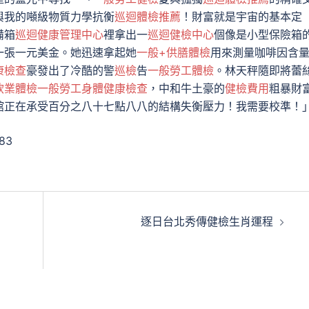
與我的噸級物質力學抗衡
巡迴體檢推薦
！財富就是宇宙的基本定
備箱
巡迴健康管理中心
裡拿出一
巡迴健檢中心
個像是小型保險箱
一張一元美金。她迅速拿起她
一般+供膳體檢
用來測量咖啡因含
康檢查
豪發出了冷酷的警
巡檢
告
一般勞工體檢
。林天秤隨即將蕾
飲業體檢
一般勞工身體健康檢查
，中和牛土豪的
健檢費用
粗暴財
館正在承受百分之八十七點八八的結構失衡壓力！我需要校準！
983
逐日台北秀傳健檢生肖運程