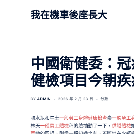
跳
至
我在機車後座長大
主
要
內
容
中國衛健委：冠
健檢項目今朝疾
BY
ADMIN
2026 年 2 月 23 日
分數
張水瓶和牛土
一般勞工身體健康檢查
豪
一般勞工
林天
一般勞工體檢
秤的臉抽動了一下，
供膳體檢
薦
她的圓規，則像一把知識之劍，不斷地在水瓶座