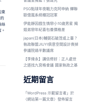
會議室搖籃丨張建光
PSG點球年夜戰力克阿申納 蟬聯
的東
歐億嵐系統櫃冠冠軍
量的
伊能靜因戲生情戀小10歲男星 揭
絲絲
姐弟戀年紀喜包養價格差
富。
」
japan(日本)輔弼石破茂或上臺？
執政聯盟JIUYI俱意空間設計喪掉
參議院過半數議席
【李煒永】講信修好：正人處世
之道找九宮格會議 國家執政之基
近期留言
「
WordPress 示範留言者
」於
〈
網站第一篇文章
〉發佈留言