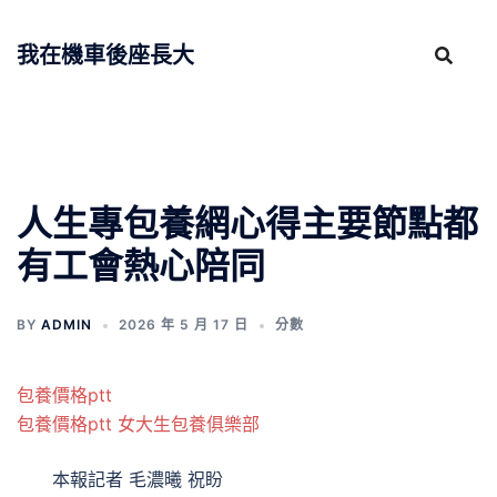
跳
至
我在機車後座長大
主
要
內
容
人生專包養網心得主要節點都
有工會熱心陪同
BY
ADMIN
2026 年 5 月 17 日
分數
包養價格ptt
包養價格ptt
女大生包養俱樂部
本報記者 毛濃曦 祝盼