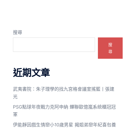
搜尋
搜
尋
近期文章
武夷書院：朱子理學的找九宮格會議室搖籃丨張建
光
PSG點球年夜戰力克阿申納 蟬聯歐億嵐系統櫃冠冠
軍
伊能靜因戲生情戀小10歲男星 揭姐弟戀年紀喜包養