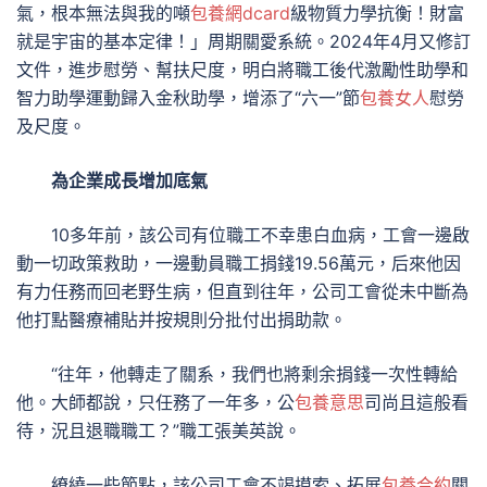
氣，根本無法與我的噸
包養網dcard
級物質力學抗衡！財富
就是宇宙的基本定律！」周期關愛系統。2024年4月又修訂
文件，進步慰勞、幫扶尺度，明白將職工後代激勵性助學和
智力助學運動歸入金秋助學，增添了“六一”節
包養女人
慰勞
及尺度。
為企業成長增加底氣
10多年前，該公司有位職工不幸患白血病，工會一邊啟
動一切政策救助，一邊動員職工捐錢19.56萬元，后來他因
有力任務而回老野生病，但直到往年，公司工會從未中斷為
他打點醫療補貼并按規則分批付出捐助款。
“往年，他轉走了關系，我們也將剩余捐錢一次性轉給
他。大師都說，只任務了一年多，公
包養意思
司尚且這般看
待，況且退職職工？”職工張美英說。
繚繞一些節點，該公司工會不竭摸索、拓展
包養合約
關