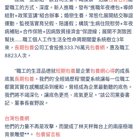
愛職工的方式、深度。新人進職，發布“進職年夜禮包+導師
結對+政策宣講”組合辦事；婚戀生養，常態化展開結交聯誼
運動，監視落實育兒假、陪護假；構筑“生病住院慰勞+年夜
病補貼+合作保險+因病致貧接濟金”保證線；展開不測致困
幫扶……職工個人工作生活全性命周期關愛系統樹立3年
來，
長期包養
公司工會投進333.76萬元
包養網
，惠及職工
8823人次。
“職工的生涯品德就
短期包養
是企業
包養網心得
的成長
底氣
長期包養
。我們的‘全經過歷程’關愛系統讓每一位職工
都實其實在感觸感染到暖和，曾經成為企業最動聽的底色。
我們將不竭深化，讓底色更亮、底氣更足。”該公司黨委書
記、董事長崔野說。
台灣包養網
他們的力量不再是攻擊，而變成了林天秤舞台上的兩座極端
背景雕塑**。
包養留言板