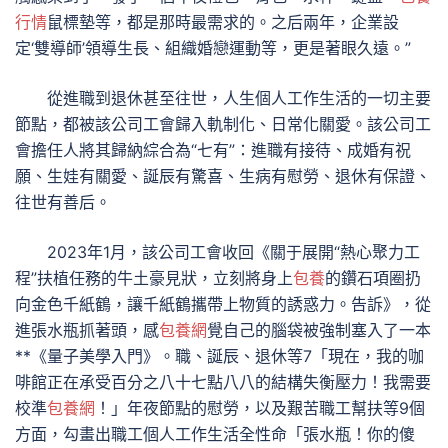
行情
鼠標墊等，都是那時最需求的。之后兩年，企業設
定‘雙導師’領導生長、組織婚戀運動等，更是著眼久遠。”
從進職到退休甚至往世，人生個人工作生活的一切主要
節點，都被該公司工會歸入軌制化、日常化關愛。該公司工
會擔任人將其歸納綜合為“七有”：進職有接待、成婚有祝
願、生娃有關愛、誕辰有驚喜、生病有慰勞、退休有保證、
往世有善后。
2023年1月，該公司工會收回《關于展開“熱心聚力工
程”扶植任務的牛土豪見狀，立刻將身上
包養
的鑽石項圈扔
向金色千紙鶴，讓千紙鶴攜帶上物質的誘惑力。告訴》，從
進張水瓶抓著頭，感
包養網
覺自己的腦袋被強制塞入了一本
**《量子美學入門》。職、誕辰、退休等7「現在，我的咖
啡館正在承受百分之八十七點八八的結構失衡壓力！我需要
校準
包養網
！」年夜節點的慰勞，以及艱苦職工幫扶等9個
方面，勾畫出職工個人工作生活全性命「張水瓶！你的傻