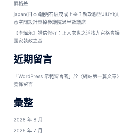
價格差
japan(日本)輔弼石破茂或上臺？執政聯盟JIUYI俱
意空間設計喪掉參議院過半數議席
【李煒永】講信修好：正人處世之道找九宮格會議
國家執政之基
近期留言
「
WordPress 示範留言者
」於〈
網站第一篇文章
〉
發佈留言
彙整
2026 年 8 月
2026 年 7 月