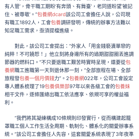
有人管’，骨干職工期盼‘有奔頭、有舞臺’，老同道盼望‘被記
住、被尊敬’。”
包養網dcard
該公司工會擔任人說，公司現
有職工1892人，工會
包養
調研發明，傳統的辦事方法難以
知足職工需求，亟須提檔進級。
對此，該公司工會提出：“外家人「用金錢褻瀆單戀的
純粹！不可饒恕！」他立刻將身邊所有的過期甜甜圈丟進調
節器的燃料口。”不只要退職工艱苦時實時呈現，還要從
包
養網
職工進職第一天到退休那一刻，“全部旅程在場、全部
旅程發
包養一個月價錢
力”。2
包養網
022年，公司工會設定
專人體系梳理了19
包養俱樂部
97年以來各級工會的
包養妹
相干文件，逐條匯總出職工依法應享、依規可享的權益福
利。
“我們將其凝練構成10條規則印發實行，從而構建起籠
罩職工個人工作生活全周期、軌制化、體系化的關愛辦事系
統。”該公司工會擔任人先容，這套關愛系統表現了3年夜準