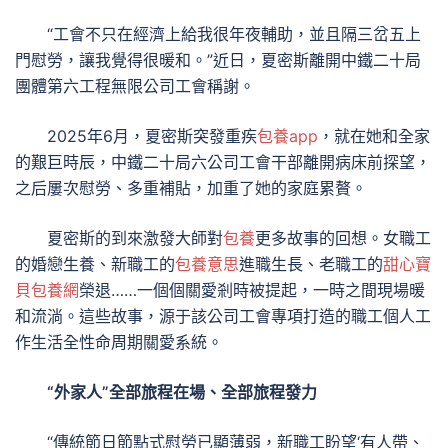
“工會不只在經濟上給我很年夜輔助，並且隔三岔五上
門慰勞，讓我覺得很暖和。”近日，夏密斯離開中鐵二十局
團體第六工程無限公司工會稱謝。
2025年6月，夏密斯突發重疾
包養app
，就在她和全家
的艱巨時辰，中鐵二十局六公司工會干部離開病床前探望，
之后屢次慰勞、多重補貼，加重了她的家庭累贅。
夏密斯的到來激發大師對
包養
更多故事的回想。女職工
的婚戀生養、新職工的
包養意思
進職生長、老職工的
甜心寶
貝包養網
榮退……一個個關愛剎時被提起，一時之間現場暖
和流淌。這些故事，源于該公司工會專項打造的職工個人工
作生活全性命周期關愛系統。
“外家人”全部旅程在場、全部旅程發力
“傳統節日節點式慰勞已顯薄弱，新職工盼望‘有人帶、