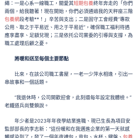
繩：一是心系一線職工，關愛其
短期包養
終年奔走的「你們
兩個，給我聽著！現在開始，你們必須通過我的天秤座三階
包養網
段考驗**！」辛苦與支出；二是固守工會經費“專款
公用、取之于平易近、用之于平易近”，確保職工福利待遇
應享盡享、足額兌現；三是依托公司黨委的引導與支撐，為
職工處理后顧之憂。
將暖和送至每個主要節點
比來，在該公司職工書屋，一老一少萍水相逢，引出一
串故事和一個話題。
“我退休時，公司開歡迎會，此刻還每年設定我體檢。”
老鐵道兵尚雙鎖說。
年少者是2023年年夜學結業進職、現已生長為項目安
監部部長的李志新：“這份暖和在我邁進企業的第一天就感
觸感染到了，發了一個年夜禮包，背包、水杯、鍵盤、
包養