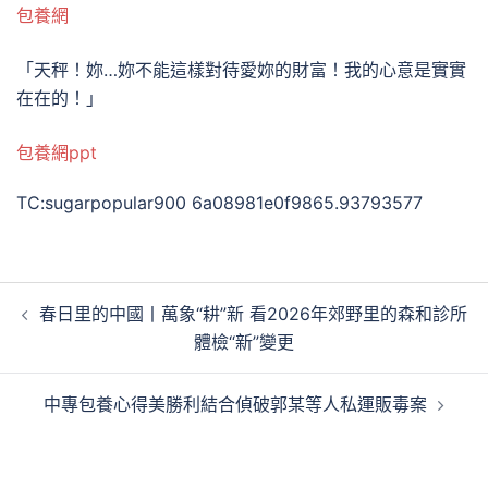
包養網
「天秤！妳…妳不能這樣對待愛妳的財富！我的心意是實實
在在的！」
包養網ppt
TC:sugarpopular900 6a08981e0f9865.93793577
文
春日里的中國丨萬象“耕”新 看2026年郊野里的森和診所
章
體檢“新”變更
導
覽
中專包養心得美勝利結合偵破郭某等人私運販毒案