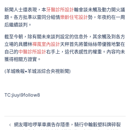
新聞人士還表現，本
牙醫診所設計
輪會談未觸及動力開火議
題。各方批準以雷同分組情
樂齡住宅設計
勢，年夜約在一周
后繼續談判。
截至今朝，除有關未來談判設定的信息外，其余觸及到各方
立場的具體林
禪風室內設計
天秤首先將蕾絲絲帶優雅地繫在
自己的
中醫診所設計
右手上，這代表感性的權重。內容均未
獲得相關方證實。
(羊城晚報•羊城派綜合央視新聞)
TC:jiuyi9follow8
文
網友曝哈啰單車廣告存隱患，騎行中輪轂塑料牌碎裂
章