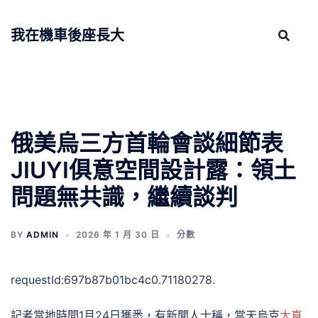
跳
至
我在機車後座長大
主
要
內
容
俄美烏三方首輪會談細節表
JIUYI俱意空間設計露：領土
問題無共識，繼續談判
BY
ADMIN
2026 年 1 月 30 日
分數
requestId:697b87b01bc4c0.71180278.
記者當地時間1月24日獲悉，有新聞人士稱，當天烏克
大直