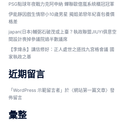
PSG點球年夜戰力克阿申納 蟬聯歐億嵐系統櫃冠冠軍
伊能靜因戲生情戀小10歲男星 揭姐弟戀年紀喜包養價
格差
japan(日本)輔弼石破茂或上臺？執政聯盟JIUYI俱意空
間設計喪掉參議院過半數議席
【李煒永】講信修好：正人處世之道找九宮格會議 國
家執政之基
近期留言
「
WordPress 示範留言者
」於〈
網站第一篇文章
〉發
佈留言
彙整