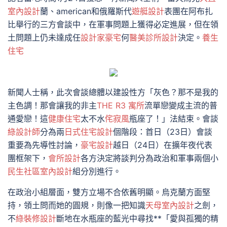
室內設計
蘭、american和俄羅斯代
遊艇設計
表團在阿布扎
比舉行的三方會談中，在軍事問題上獲得必定進展，但在領
土問題上仍未達成任
設計家豪宅
何
醫美診所設計
決定。
養生
住宅
新聞人士稱，此次會談總體以建設性方「灰色？那不是我的
主色調！那會讓我的非主
THE R3 寓所
流單戀變成主流的普
通愛戀！這
健康住宅
太不水
侘寂風
瓶座了！」法結束。會談
綠設計師
分為兩
日式住宅設計
個階段：首日（23日）會談
重要為先導性討論，
豪宅設計
越日（24日）在擴年夜代表
團框架下，
會所設計
各方決定將談判分為政治和軍事兩個小
民生社區室內設計
組分別進行。
在政治小組層面，雙方立場不合依舊明顯。烏克蘭方面堅
持，領土問而她的圓規，則像一把知識
天母室內設計
之劍，
不
綠裝修設計
斷地在水瓶座的藍光中尋找**「愛與孤獨的精