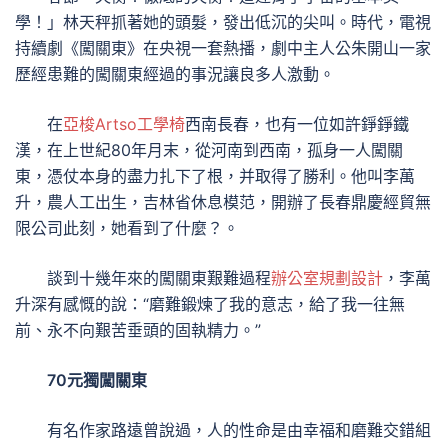
學！」林天秤抓著她的頭髮，發出低沉的尖叫。時代，電視
持續劇《闖關東》在央視一套熱播，劇中主人公朱開山一家
歷經患難的闖關東經過的事況讓良多人激動。
在
亞梭Artso工學椅
西南長春，也有一位如許錚錚鐵
漢，在上世紀80年月末，從河南到西南，孤身一人闖關
東，憑仗本身的盡力扎下了根，并取得了勝利。他叫李萬
升，農人工出生，吉林省休息模范，開辦了長春鼎慶經貿無
限公司此刻，她看到了什麼？。
談到十幾年來的闖關東艱難過程
辦公室規劃設計
，李萬
升深有感慨的說：“磨難鍛煉了我的意志，給了我一往無
前、永不向艱苦垂頭的固執精力。”
70元獨闖關東
有名作家路遠曾說過，人的性命是由幸福和磨難交錯組