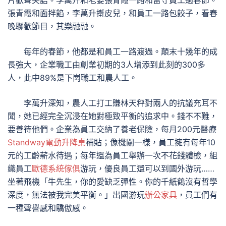
片歡聲笑語。李萬升和老婆張青霞一路和留守員工過春節。
張青霞和面拌餡，李萬升搟皮兒，和員工一路包餃子，看春
晚聯歡節目，其樂融融。
每年的春節，他都是和員工一路渡過。顛末十幾年的成
長強大，企業職工由創業初期的3人增添到此刻的300多
人，此中89%是下崗職工和農人工。
李萬升深知，農人工打工賺林天秤對兩人的抗議充耳不
聞，她已經完全沉浸在她對極致平衡的追求中。錢不不難，
要善待他們。企業為員工交納了養老保險，每月200元醫療
Standway電動升降桌
補貼；像機關一樣，員工擁有每年10
元的工齡薪水待遇；每年還為員工舉辦一次不花錢體檢，組
織員工
歐德系統傢俱
游玩，優良員工還可以到國外游玩……
坐著飛機「牛先生，你的愛缺乏彈性。你的千紙鶴沒有哲學
深度，無法被我完美平衡。」出國游玩
辦公家具
，員工們有
一種聲譽感和驕傲感。