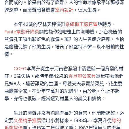
合而成的。恰是由於有了磨難，人的性命才像承平洋那樣深
邃深摯，而磨難暗含機會
室內設計
，促人生長。
本年43歲的李林天秤優雅
系統櫃工廠直營
地轉身，
Funte電動升降桌
開始操作她吧檯上的咖啡機，那台機器的
蒸氣孔正噴出彩虹色的霧氣。萬升的人生曾飽含磨難，也恰
是磨難促進了他的生長，培育了他堅持不懈、永不服輸的性
情。
COFO
李萬升誕生于河南省濮陽市清豐縣一個貧窮的村
莊，6歲失怙，那時年僅42歲的
震旦辦公家具
寡母帶著他們
兄妹8人，過著艱難的生涯。母親天天靠賣芽菜兒、花生委
曲贍養全家。在少年李萬升的記憶里，由於窮，他上不起
學，穿得也很破，經常遭到村里人的譏笑和排擠。
生涯的磨難并沒有消磨李萬升的意志，他暗暗起誓，必
定要
久坐椅子推薦
活出小我樣來。1983年，李萬升從
綠的
系統傢俱
軍，進伍第二年就進了黨；1987年復員后的李萬