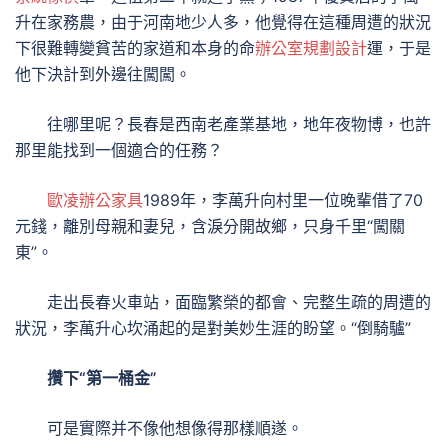
升在家務農，由于河南地少人多，他覺得在這種周遭的狀況
下很難轉變貧苦的家道和本身的命
辦公室規劃設計
運，于是
他下決計到外邊往闖闖。
往哪里呢？長春是西南老產業基地，地年夜物博，也許
那里能找到一個適合的任務？
歐凌辦公家具
1989年，李萬升向村里一位晚輩借了70
元錢，離別母親和妻兒，含淚分開故鄉，只身千里“闖關
東”。
走出長春火車站，面臨繁榮的都會、完整生疏的周遭的
狀況，李萬升心坎涌起的是對美妙生涯的盼望。“倒騎驢”
攢下“第一桶金”
可是實際并不像他想像得那樣順遂。