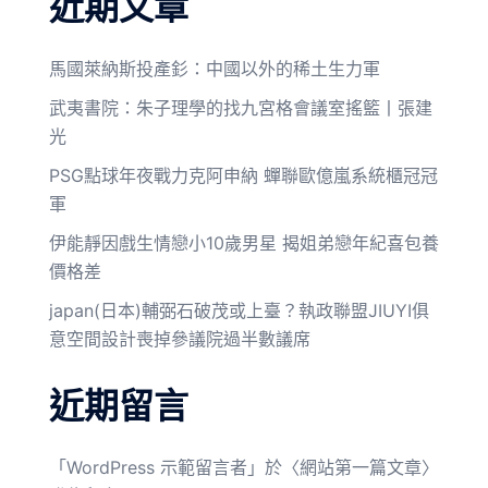
近期文章
馬國萊納斯投產釤：中國以外的稀土生力軍
武夷書院：朱子理學的找九宮格會議室搖籃丨張建
光
PSG點球年夜戰力克阿申納 蟬聯歐億嵐系統櫃冠冠
軍
伊能靜因戲生情戀小10歲男星 揭姐弟戀年紀喜包養
價格差
japan(日本)輔弼石破茂或上臺？執政聯盟JIUYI俱
意空間設計喪掉參議院過半數議席
近期留言
「
WordPress 示範留言者
」於〈
網站第一篇文章
〉