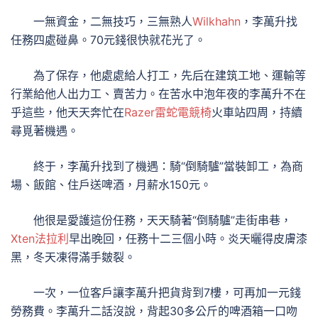
一無資金，二無技巧，三無熟人
Wilkhahn
，李萬升找
任務四處碰鼻。70元錢很快就花光了。
為了保存，他處處給人打工，先后在建筑工地、運輸等
行業給他人出力工、賣苦力。在苦水中泡年夜的李萬升不在
乎這些，他天天奔忙在
Razer雷蛇電競椅
火車站四周，持續
尋覓著機遇。
終于，李萬升找到了機遇：騎“倒騎驢”當裝卸工，為商
場、飯館、住戶送啤酒，月薪水150元。
他很是愛護這份任務，天天騎著“倒騎驢”走街串巷，
Xten法拉利
早出晚回，任務十二三個小時。炎天曬得皮膚漆
黑，冬天凍得滿手皴裂。
一次，一位客戶讓李萬升把貨背到7樓，可再加一元錢
勞務費。李萬升二話沒說，背起30多公斤的啤酒箱一口吻