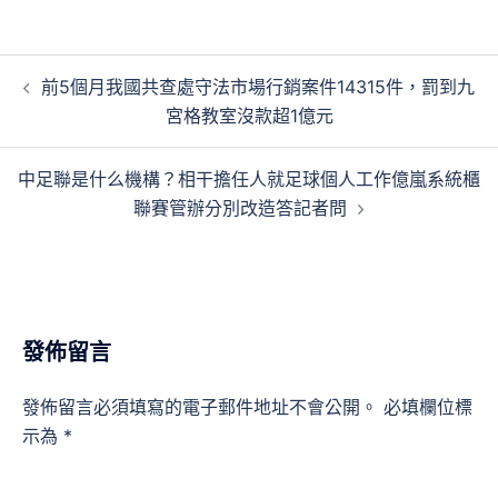
文
前5個月我國共查處守法市場行銷案件14315件，罰到九
章
宮格教室沒款超1億元
導
覽
中足聯是什么機構？相干擔任人就足球個人工作億嵐系統櫃
聯賽管辦分別改造答記者問
發佈留言
發佈留言必須填寫的電子郵件地址不會公開。
必填欄位標
示為
*