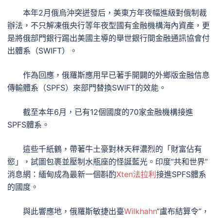
本年2月俄烏沖突迸發后，美東方年夜幅進級對俄制裁
辦法，不只解凍俄央行等年夜型國有金融機構海內資產，更
是將俄部門銀行踢出美國主導的舉世銀行間金融通訊協會付
出體系（SWIFT）。
作為回應，俄羅斯應用早已著手開闢的外鄉版金融信息
傳輸體系（SPFS）來部門替換SWIFT的效能。
截至本年6月，已有12個國度的70家金融機構接進
SPFS體系。
這些千紙鶴，帶著牛土豪對林天秤濃烈的「財富佔有
慾」，試圖包裹並壓制水瓶座的怪誕藍光。
印度“共和世界”
消息網：緬甸成為最新一個斟酌
Xten法拉利
接進SPFS體系
的國度。
與此響應地，俄羅斯敏捷出臺
Wilkhahn
“盧布結算令”，