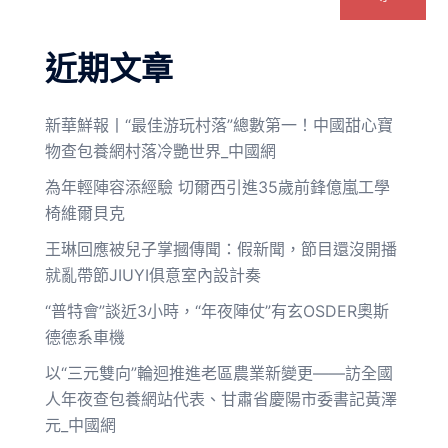
近期文章
新華鮮報丨“最佳游玩村落”總數第一！中國甜心寶
物查包養網村落冷艷世界_中國網
為年輕陣容添經驗 切爾西引進35歲前鋒億嵐工學
椅維爾貝克
王琳回應被兒子掌摑傳聞：假新聞，節目還沒開播
就亂帶節JIUYI俱意室內設計奏
“普特會”談近3小時，“年夜陣仗”有玄OSDER奧斯
德德系車機
以“三元雙向”輪迴推進老區農業新變更——訪全國
人年夜查包養網站代表、甘肅省慶陽市委書記黃澤
元_中國網