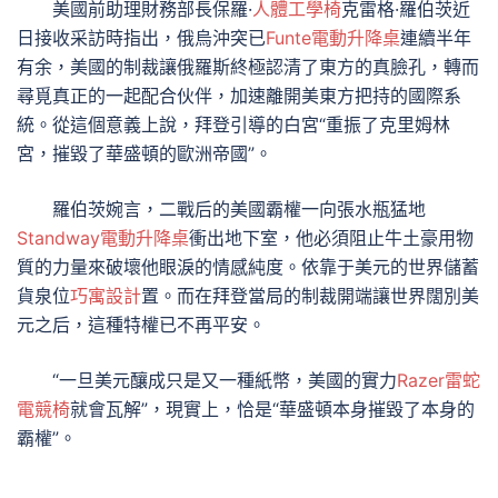
美國前助理財務部長保羅·
人體工學椅
克雷格·羅伯茨近
日接收采訪時指出，俄烏沖突已
Funte電動升降桌
連續半年
有余，美國的制裁讓俄羅斯終極認清了東方的真臉孔，轉而
尋覓真正的一起配合伙伴，加速離開美東方把持的國際系
統。從這個意義上說，拜登引導的白宮“重振了克里姆林
宮，摧毀了華盛頓的歐洲帝國”。
羅伯茨婉言，二戰后的美國霸權一向張水瓶猛地
Standway電動升降桌
衝出地下室，他必須阻止牛土豪用物
質的力量來破壞他眼淚的情感純度。依靠于美元的世界儲蓄
貨泉位
巧寓設計
置。而在拜登當局的制裁開端讓世界闊別美
元之后，這種特權已不再平安。
“一旦美元釀成只是又一種紙幣，美國的實力
Razer雷蛇
電競椅
就會瓦解”，現實上，恰是“華盛頓本身摧毀了本身的
霸權”。