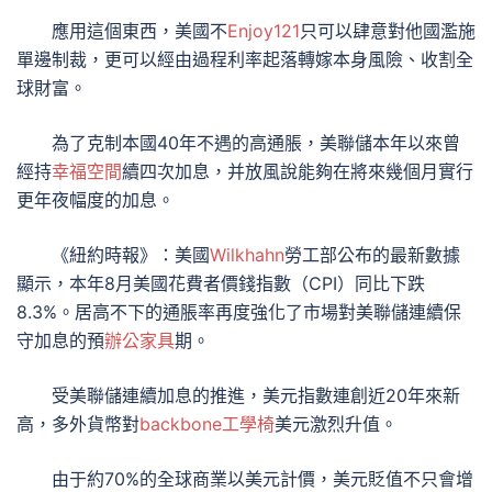
應用這個東西，美國不
Enjoy121
只可以肆意對他國濫施
單邊制裁，更可以經由過程利率起落轉嫁本身風險、收割全
球財富。
為了克制本國40年不遇的高通脹，美聯儲本年以來曾
經持
幸福空間
續四次加息，并放風說能夠在將來幾個月實行
更年夜幅度的加息。
《紐約時報》：美國
Wilkhahn
勞工部公布的最新數據
顯示，本年8月美國花費者價錢指數（CPI）同比下跌
8.3%。居高不下的通脹率再度強化了市場對美聯儲連續保
守加息的預
辦公家具
期。
受美聯儲連續加息的推進，美元指數連創近20年來新
高，多外貨幣對
backbone工學椅
美元激烈升值。
由于約70%的全球商業以美元計價，美元貶值不只會增