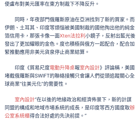
使盧布對美元匯率在東方制裁下不降反升。
同時，年夜部門俄羅斯原油在亞洲找到了新的買家。而
伊朗、土耳其、印度等煩惱被美國制裁的國他掏出他的純金
箔信用卡，那張卡像一面
Xten法拉利
小鏡子，反射出藍光後
發出了更加耀眼的金色。度也積極與俄方一起配合，配合加
緊推動應用非美元貨泉停止商業結算。
印度《貿易尺度
電動升降桌
報
室內設計
》評論稱，美國
堵截俄羅斯與SWIFT的聯絡接觸只會讓人們從頭追蹤關心全
球商業“往美元化”的需要性。
室內設計
“在以後的地緣政治和經濟佈景下，新的計謀
同盟的構成和地域市場系統的成長，是印度等西方國度取
辦
公室系統櫃
得合法好處的先決前提。”