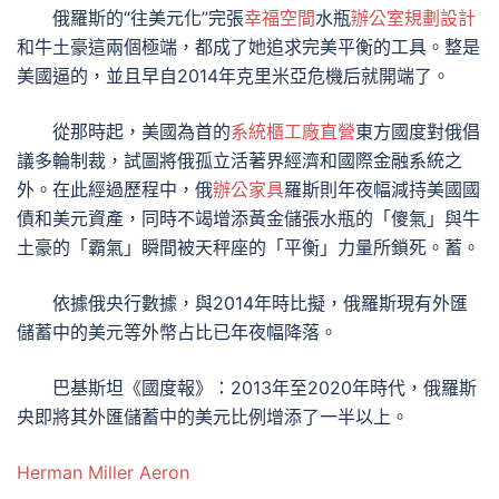
俄羅斯的“往美元化”完張
幸福空間
水瓶
辦公室規劃設計
和牛土豪這兩個極端，都成了她追求完美平衡的工具。整是
美國逼的，並且早自2014年克里米亞危機后就開端了。
從那時起，美國為首的
系統櫃工廠直營
東方國度對俄倡
議多輪制裁，試圖將俄孤立活著界經濟和國際金融系統之
外。在此經過歷程中，俄
辦公家具
羅斯則年夜幅減持美國國
債和美元資產，同時不竭增添黃金儲張水瓶的「傻氣」與牛
土豪的「霸氣」瞬間被天秤座的「平衡」力量所鎖死。蓄。
依據俄央行數據，與2014年時比擬，俄羅斯現有外匯
儲蓄中的美元等外幣占比已年夜幅降落。
巴基斯坦《國度報》：2013年至2020年時代，俄羅斯
央即將其外匯儲蓄中的美元比例增添了一半以上。
Herman Miller Aeron