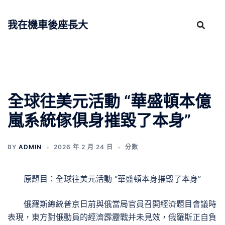
跳
至
我在機車後座長大
主
要
內
容
全球往美元活動 “華盛頓本億
嵐系統傢俱身摧毀了本身”
BY
ADMIN
2026 年 2 月 24 日
分數
原題目：全球往美元活動 “華盛頓本身摧毀了本身”
俄羅斯總統普京日前與俄當局官員召開經濟題目會議時
表現，東方對俄動員的經濟霹靂戰并未見效，俄羅斯正自負