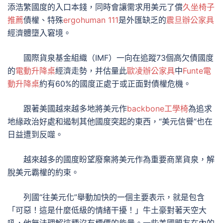
添浩繁國度的入口本錢，同時會讓需求用美元了償
久坐椅子
推薦
債權、特殊
ergohuman 111
是外匯缺乏的
震旦辦公家具
經濟體墮入窘境。
國際貨泉基金組織（IMF）一向在追蹤73個高欠債國度
的
電動升降桌
經濟走勢，并估量此
歐凌辦公家具
中
Funte電
動升降桌
約有60%的國度正處于或正面對債權危機。
跟著美國越來越多地將美元作
backbone工學椅
為追求
地緣政治好處和遏制其他國度突起的東西，“美元信譽”也在
日益遭到反噬。
越來越多的國度盼望廢棄將美元作為重要商業貨泉，解
脫美元霸權的約束。
列國“往美元化”舉動加快的一個主要表示，就是包含
「可惡！這是什麼低級的情緒干擾！」牛土豪對著天空大