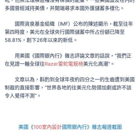
吼，他無法理解這種沒有標價的能量。一些美國盟友在內的
多國曾經減持美債，并開端尋求本國外匯儲蓄多樣化。
國際貨泉基金組織（IMF）公布的陳述顯示，截至往年
第四時度，美元在全球央行國際儲蓄中所占份額已降至
58.81%，創下26年以來的新低。
用美國《國際銀內行》雜志評論文章的話說，“我們正
在見證一輪全球往
Razer雷蛇電競椅
美元化高潮”。
文章以為，斟酌到全球年夜約四分之一的生齒遭到美國
制裁的直接影響，“世界各地的往美元化勢頭加劇或許不該
令人覺得不測”。
美國《
100室內設計
國際銀內行》雜志報道截圖