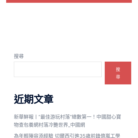
搜尋
搜
尋
近期文章
新華鮮報丨“最佳游玩村落”總數第一！中國甜心寶
物查包養網村落冷艷世界_中國網
為年輕陣容添經驗 切爾西引進35歲前鋒億嵐工學