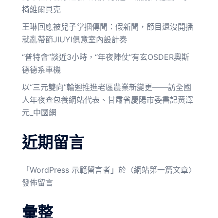
椅維爾貝克
王琳回應被兒子掌摑傳聞：假新聞，節目還沒開播
就亂帶節JIUYI俱意室內設計奏
“普特會”談近3小時，“年夜陣仗”有玄OSDER奧斯
德德系車機
以“三元雙向”輪迴推進老區農業新變更——訪全國
人年夜查包養網站代表、甘肅省慶陽市委書記黃澤
元_中國網
近期留言
「
WordPress 示範留言者
」於〈
網站第一篇文章
〉
發佈留言
彙整