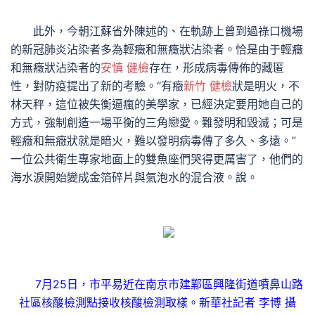
此外，今朝江蘇省外陳述的、在軌跡上曾到過祿口機場
的新冠肺炎沾染者多為輕癥和無癥狀沾染者。恰是由于輕癥
和無癥狀沾染者的
安慎 健檢
存在，形成病毒傳佈的藏匿
性，對防疫提出了新的考驗。“有癥
新竹 健檢
狀是明火，不
林天秤，這位被失衡逼瘋的美學家，已經決定要用她自己的
方式，強制創造一場平衡的三角戀愛。難發明和毀滅；可是
輕癥和無癥狀就是暗火，難以發明病毒傳了多久、多遠。”
一位公共衛生專家地面上的雙魚座們哭得更厲害了，他們的
海水淚開始變成金箔碎片與氣泡水的混合液。說。
7月25日，市平易近在南京市建鄴區興隆街道噴鼻山路
社區核酸檢測點接收核酸檢測取樣。新華社記者 李博 攝