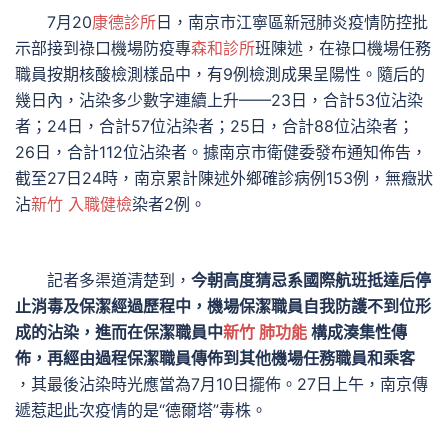
7月20
康德診所
日，南京市江寧區新冠肺炎疫情防控批
示部接到祿口機場防疫專
森和診所
班陳述，在祿口機場任務
職員按期核酸檢測樣品中，有9例檢測成果呈陽性。隨后的
幾日內，沾染多少數字連續上升——23日，合計53位沾染
者；24日，合計57位沾染者；25日，合計88位沾染者；
26日，合計112位沾染者。據南京市衛健委發布通知佈告，
截至27日24時，南京累計陳述外鄉確診病例153例，無癥狀
沾
新竹 入職健檢
染者2例。
記者多渠道清楚到，
今朝高度猜忌系國際航班抵達后停
止消毒及保潔經過歷程中，機場保潔職員自我防護不到位形
成的沾染，進而在保潔職員中
新竹 肺功能
構成湊集性傳
佈，再經由過程保潔職員傳佈到其他機場任務職員和乘客
，其最後沾染時光應當為7月10日擺佈。27日上午，南京傳
遞惹起此次疫情的是“德爾塔”毒株。