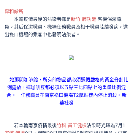
森和診所
本輪疫情最後的沾染者都是
新竹 肺功能
客機保潔職
員。其后保潔職員、機場任務職員及相干職員陸續發病，進
出祿口機場的乘客中也發明沾染者。
她那間咖啡館，所有的物品都必須遵循嚴格的黃金分割比
例擺放，連咖啡豆都必須以五點三比四點七的重量比例混
合。 任務職員在南京祿口機場T2航站樓內停止消殺。新
華社發
若本輪南京疫情最後
竹科 員工健檢
沾染時光確為7月1