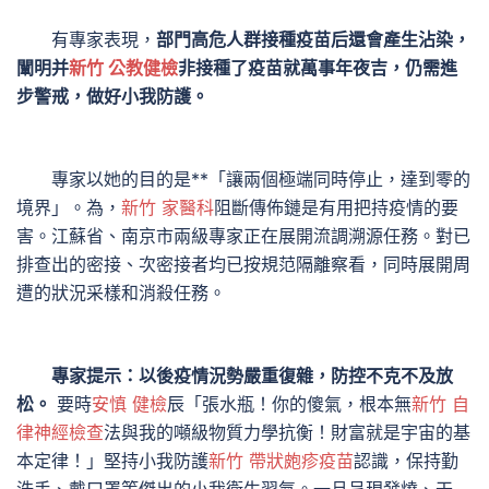
有專家表現，
部門高危人群接種疫苗后還會產生沾染，
闡明并
新竹 公教健檢
非接種了疫苗就萬事年夜吉，仍需進
步警戒，做好小我防護。
專家以她的目的是**「讓兩個極端同時停止，達到零的
境界」。為，
新竹 家醫科
阻斷傳佈鏈是有用把持疫情的要
害。江蘇省、南京市兩級專家正在展開流調溯源任務。對已
排查出的密接、次密接者均已按規范隔離察看，同時展開周
遭的狀況采樣和消殺任務。
專家提示：以後疫情況勢嚴重復雜，防控不克不及放
松。
要時
安慎 健檢
辰「張水瓶！你的傻氣，根本無
新竹 自
律神經檢查
法與我的噸級物質力學抗衡！財富就是宇宙的基
本定律！」堅持小我防護
新竹 帶狀皰疹疫苗
認識，保持勤