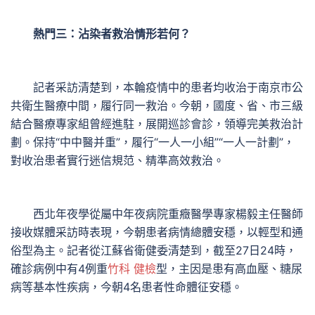
熱門三：沾染者救治情形若何？
記者采訪清楚到，本輪疫情中的患者均收治于南京市公
共衛生醫療中間，履行同一救治。今朝，國度、省、市三級
結合醫療專家組曾經進駐，展開巡診會診，領導完美救治計
劃。保持“中中醫并重”，履行“一人一小組”“一人一計劃”，
對收治患者實行迷信規范、精準高效救治。
西北年夜學從屬中年夜病院重癥醫學專家楊毅主任醫師
接收媒體采訪時表現，今朝患者病情總體安穩，以輕型和通
俗型為主。記者從江蘇省衛健委清楚到，截至27日24時，
確診病例中有4例重
竹科 健檢
型，主因是患有高血壓、糖尿
病等基本性疾病，今朝4名患者性命體征安穩。