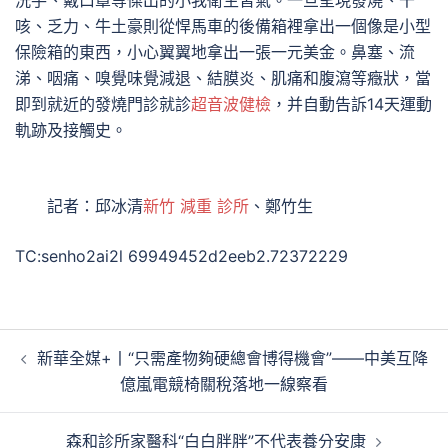
洗手、戴口罩等傑出的小我衛生習氣。一旦呈現發燒、干
咳、乏力、牛土豪則從悍馬車的後備箱裡拿出一個像是小型
保險箱的東西，小心翼翼地拿出一張一元美金。鼻塞、流
涕、咽痛、嗅覺味覺減退、結膜炎、肌痛和腹瀉等癥狀，當
即到就近的發燒門診就診
超音波健檢
，并自動告訴14天運動
軌跡及接觸史。
記者：邱冰清
新竹 減重 診所
、鄭竹生
TC:senho2ai2l 69949452d2eeb2.72372229
文
新華全媒+丨“只需產物夠硬總會博得機會”——中美互降
章
億嵐電競椅關稅落地一線察看
導
覽
森和診所家醫科“白白胖胖”不代表養分安康