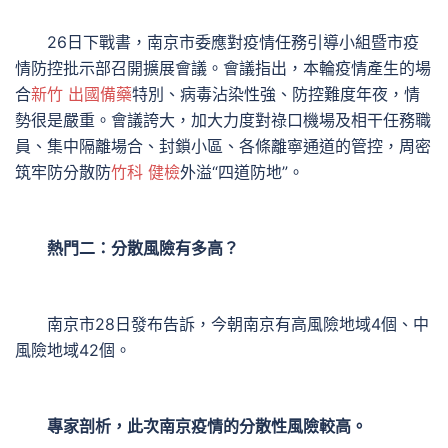
26日下戰書，南京市委應對疫情任務引導小組暨市疫
情防控批示部召開擴展會議。會議指出，本輪疫情產生的場
合
新竹 出國備藥
特別、病毒沾染性強、防控難度年夜，情
勢很是嚴重。會議誇大，加大力度對祿口機場及相干任務職
員、集中隔離場合、封鎖小區、各條離寧通道的管控，周密
筑牢防分散防
竹科 健檢
外溢“四道防地”。
熱門二：分散風險有多高？
南京市28日發布告訴，今朝南京有高風險地域4個、中
風險地域42個。
專家剖析，此次南京疫情的分散性風險較高。