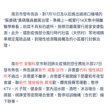
南京市發布告訴，對7月10日及以后進出過祿口機場的
“蘇康碼”黃碼職員嚴厲治理，準繩上一概實行14天集中隔離
醫學察看；前提不具有的處所，按規范嚴厲實行居家安康監
測。此外，還對疫情部分風行時代社區（天然村）等地域精
準規定風險品級，對陽性檢測職員觸及的小區履行封鎖治
理。
南
新竹 家醫科
京市新冠肺炎疫情防控任務批示部27日
發布佈告，佈告請求
新竹 減重 診所
，非需要
竹科 慢性病診
所
不過出，非需要不離寧；非需要不展開線下節慶和年夜型
會議、聯
新竹 健檢報告 異常
歡、體育競賽等運動；暫停
KTV、片子院、健身房、室內泅水館、酒吧、沐浴場合、麻
將館、棋牌室等密閉場合營業，暫停培訓機構（含托管）線
下辦事。