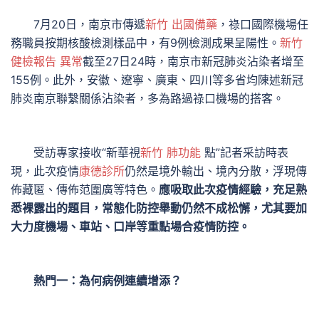
7月20日，南京市傳遞
新竹 出國備藥
，祿口國際機場任
務職員按期核酸檢測樣品中，有9例檢測成果呈陽性。
新竹
健檢報告 異常
截至27日24時，南京市新冠肺炎沾染者增至
155例。此外，安徽、遼寧、廣東、四川等多省均陳述新冠
肺炎南京聯繫關係沾染者，多為路過祿口機場的搭客。
受訪專家接收“新華視
新竹 肺功能
點”記者采訪時表
現，此次疫情
康德診所
仍然是境外輸出、境內分散，浮現傳
佈藏匿、傳佈范圍廣等特色。
應吸取此次疫情經驗，充足熟
悉裸露出的題目，常態化防控舉動仍然不成松懈，尤其要加
大力度機場、車站、口岸等重點場合疫情防控。
熱門一：為何病例連續增添？