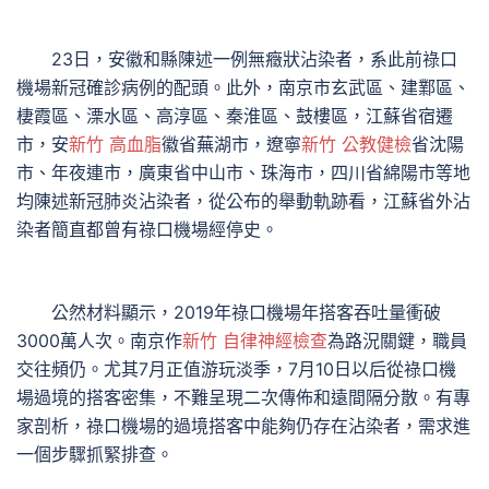
23日，安徽和縣陳述一例無癥狀沾染者，系此前祿口
機場新冠確診病例的配頭。此外，南京市玄武區、建鄴區、
棲霞區、溧水區、高淳區、秦淮區、鼓樓區，江蘇省宿遷
市，安
新竹 高血脂
徽省蕪湖市，遼寧
新竹 公教健檢
省沈陽
市、年夜連市，廣東省中山市、珠海市，四川省綿陽市等地
均陳述新冠肺炎沾染者，從公布的舉動軌跡看，江蘇省外沾
染者簡直都曾有祿口機場經停史。
公然材料顯示，2019年祿口機場年搭客吞吐量衝破
3000萬人次。南京作
新竹 自律神經檢查
為路況關鍵，職員
交往頻仍。尤其7月正值游玩淡季，7月10日以后從祿口機
場過境的搭客密集，不難呈現二次傳佈和遠間隔分散。有專
家剖析，祿口機場的過境搭客中能夠仍存在沾染者，需求進
一個步驟抓緊排查。