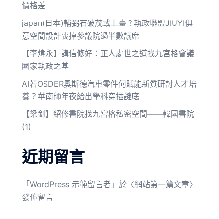
價格差
japan(日本)輔弼石破茂或上臺？執政聯盟JIUYI俱
意空間設計喪掉參議院過半數議席
【李煒永】講信修好：正人處世之道找九宮格會議
國家執政之基
AI若OSDER奧斯德汽車零件何賦能新質研討人才培
養？華南師年夜給出學科穿插謎底
【梁釗】紹修書院找九宮格私密空間——韓國書院
(1)
近期留言
「
WordPress 示範留言者
」於〈
網站第一篇文章
〉
發佈留言