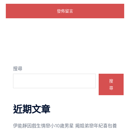
搜尋
搜
尋
近期文章
伊能靜因戲生情戀小10歲男星 揭姐弟戀年紀喜包養