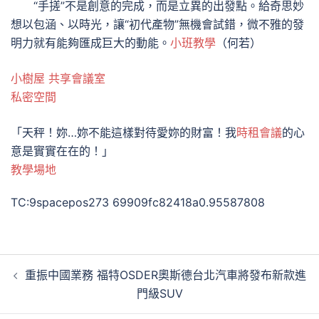
“手搓”不是創意的完成，而是立異的出發點。給奇思妙
想以包涵、以時光，讓“初代產物”無機會試錯，微不雅的發
明力就有能夠匯成巨大的動能。
小班教學
（何若）
小樹屋
共享會議室
私密空間
「天秤！妳…妳不能這樣對待愛妳的財富！我
時租會議
的心
意是實實在在的！」
教學場地
TC:9spacepos273 69909fc82418a0.95587808
文
重振中國業務 福特OSDER奧斯德台北汽車將發布新款進
章
門級SUV
導