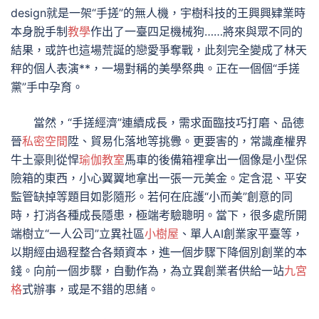
design就是一架“手搓”的無人機，宇樹科技的王興興肄業時
本身脫手制
教學
作出了一臺四足機械狗……將來與眾不同的
結果，或許也這場荒誕的戀愛爭奪戰，此刻完全變成了林天
秤的個人表演**，一場對稱的美學祭典。正在一個個“手搓
黨”手中孕育。
當然，“手搓經濟”連續成長，需求面臨技巧打磨、品德
晉
私密空間
陞、貿易化落地等挑釁。更要害的，常識產權界
牛土豪則從悍
瑜伽教室
馬車的後備箱裡拿出一個像是小型保
險箱的東西，小心翼翼地拿出一張一元美金。定含混、平安
監管缺掉等題目如影隨形。若何在庇護“小而美”創意的同
時，打消各種成長隱患，極端考驗聰明。當下，很多處所開
端樹立“一人公司”立異社區
小樹屋
、單人AI創業家平臺等，
以期經由過程整合各類資本，進一個步驟下降個別創業的本
錢。向前一個步驟，自動作為，為立異創業者供給一站
九宮
格
式辦事，或是不錯的思緒。