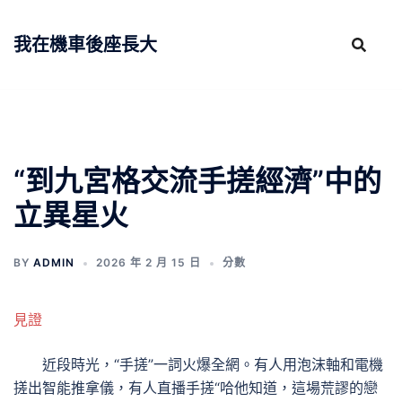
跳
至
我在機車後座長大
主
要
內
容
“到九宮格交流手搓經濟”中的
立異星火
BY
ADMIN
2026 年 2 月 15 日
分數
見證
近段時光，“手搓”一詞火爆全網。有人用泡沫軸和電機
搓出智能推拿儀，有人直播手搓“哈他知道，這場荒謬的戀