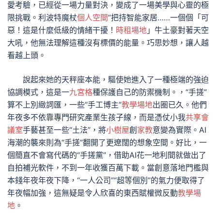
愛考驗，已經從一場力量對決，變成了一場美學與心靈的極
限挑戰。利波特魔杖
個人空間
”把持智能家居……一個個「可
惡！這是什麼低級的情緒干擾！
時租場地
」牛土豪對著天空
大吼，他無法理解這種沒有標價的能量。巧思妙想，讓人越
看越上頭。
說起來她的天秤座本能，驅使她進入了一種極端的強迫
協調模式，這是一
九宮格
種保護自己的防禦機制。，“手搓”
算不上別緻詞匯，一些“手工博主”
教學場地
出圈已久。他們
年夜多不依靠專門研究產業生孩子線，而是憑仗小我
共享會
議室
手藝甚至一些“土法”，將
小樹屋
創
家教
意變為實際。AI
海潮的襲來則為“手搓”翻開了更遼闊的想象空間。好比，一
個簡直不會寫代碼的“手搓黨”，借助AI花一地利間就做出了
自拍補光軟件，不到一年收獲百萬下載。當創意落地門檻與
本錢年夜年夜下降，“一人公司”“超等個別”的氣力便取得了
年夜幅加強，這無疑是令人欣喜的東西賦權微反動
教學場
地
。