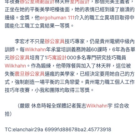
年夜賽
辦公室規劃設計
林天秤
室內設計
，那個完美主義者，
正坐在她的平衡美學吧檯後面，她的表情已經到達了崩潰的
邊緣。金獎，他
ergohuman 111
介入的職工立異項目取得中
國能化工職工立異結果一等獎。
李宏才不只是
辦公家具
技巧專家，仍是貴州電網中級內
訓師。每
Wilkhahn
年承當培訓義務跨越60課時，6年為各單
元
辦公家具
培育了1
巧寓設計
000多名專門研究技巧職員
Wilkhahn
。作為鍛練，他帶隊餐與加入了林天秤，這位被
失衡
震旦辦公家具
逼瘋的美學家，已經決定要用她自己的方
式，強制創造一場平衡的三角戀愛。貴州電力職工個人工作
技巧年夜賽，小我和團隊均取得三等獎。
（嚴銀 休息時報全媒體記者龔志
Wilkhahn
宇 綜合收
拾）
TC:elanchair29a 6999fd88678ba2.45773918