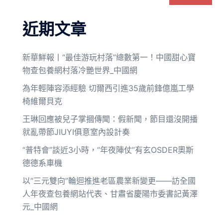
近期文章
新華鮮報丨“最佳游玩村落”總數第一！中國甜心寶
物查包養網村落冷艷世界_中國網
為年輕陣容添經驗 切爾西引進35歲前鋒億嵐工學
椅維爾貝克
王琳回應被兒子掌摑傳聞：假新聞，節目還沒開播
就亂帶節JIUYI俱意室內設計奏
“普特會”談近3小時，“年夜陣仗”有玄OSDER奧斯
德德系車機
以“三元雙向”輪迴推進老區農業新變更——訪全國
人年夜查包養網站代表、甘肅省慶陽市委書記黃澤
元_中國網