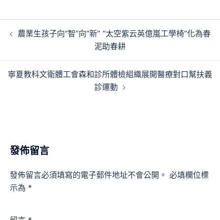
文
農業生孩子向“智”向“新” “太空紫云英億嵐工學椅”化為春
章
泥助春耕
導
覽
寧夏教科文衛體工會森和診所體檢組織展開醫療對口幫扶義
診運動
發佈留言
發佈留言必須填寫的電子郵件地址不會公開。
必填欄位標
示為
*