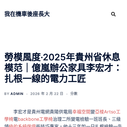
跳
至
我在機車後座長大
主
要
內
容
勞模風度·2025年貴州省休息
模范｜億嵐辦公家具李宏才：
扎根一線的電力工匠
BY
ADMIN
2026 年 2 月 22 日
分數
李宏才是貴州電網貴陽供電局
幸福空間
變
亞梭Artso工
學椅
電
backbone工學椅
治理二所變電檢驗一班班長、三級
領
綠的系統傢俱
銜技巧專家。他十三年如一日扎根檢驗一牛