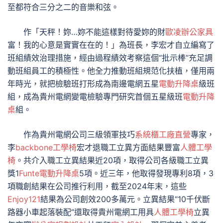
至都符合三分之二的音樂和弦。
作「天秤！妳…妳不能這樣對待愛妳的財
歐凌辦公家具
富！我的心意是實實在在的！」為班長，李宏才自立編寫了
班組績效治理措施，經由過程績效考察這個“批示棒”充足調
動班組員工的積極性。他全力推動班組規范化扶植，僅用兩
年時光，就把檢驗班打形成為南邊電網五星
電動升降桌
級班
組，成為貴州電網變電檢驗專門研究首個五星級班
電動升降
桌
組。
作為貴州電網公司三級領軍技巧
系統櫃工廠直營
專家，
李
backbone工學椅
宏才退職工立異方面結果豐富
人體工學
椅
。共介入職工立異結果近20項，取得公司各級職工立異
獎1
Funte電動升降桌
5項。近三年，他取得發現專利8項，3
項職創結果在公司推行利用，截至2024年末，這些
Enjoy121
結果為公司創效200多萬元。立異結果“10千伏斷
路器小車起落裝配”還取得貴州電網工用具
人體工學椅
立異