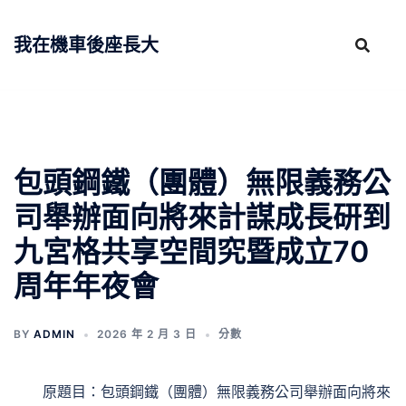
跳
至
我在機車後座長大
主
要
內
容
包頭鋼鐵（團體）無限義務公
司舉辦面向將來計謀成長研到
九宮格共享空間究暨成立70
周年年夜會
BY
ADMIN
2026 年 2 月 3 日
分數
原題目：包頭鋼鐵（團體）無限義務公司舉辦面向將來