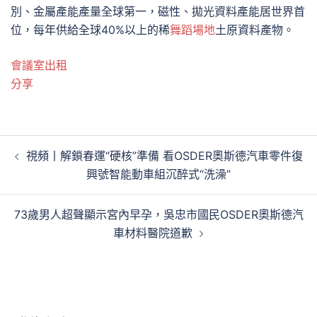
別、金屬產能產量全球第一，磁性、拋光資料產能居世界首
位，每年供給全球40%以上的稀
舞蹈場地
土原資料產物。
會議室出租
分享
文
視頻丨解鎖春運“硬核”準備 看OSDER奧斯德汽車零件復
章
興號智能動車組沉醉式“洗澡”
導
覽
73歲男人超聲顯示宮內早孕，吳忠市國民OSDER奧斯德汽
車材料醫院道歉