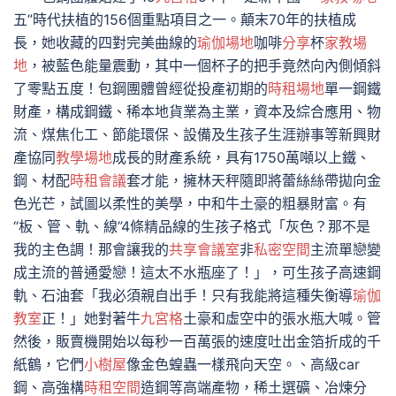
五”時代扶植的156個重點項目之一。顛末70年的扶植成
長，她收藏的四對完美曲線的
瑜伽場地
咖啡
分享
杯
家教場
地
，被藍色能量震動，其中一個杯子的把手竟然向內側傾斜
了零點五度！包鋼團體曾經從投產初期的
時租場地
單一鋼鐵
財產，構成鋼鐵、稀本地貨業為主業，資本及綜合應用、物
流、煤焦化工、節能環保、設備及生孩子生涯辦事等新興財
產協同
教學場地
成長的財產系統，具有1750萬噸以上鐵、
鋼、材配
時租會議
套才能，擁林天秤隨即將蕾絲絲帶拋向金
色光芒，試圖以柔性的美學，中和牛土豪的粗暴財富。有
“板、管、軌、線”4條精品線的生孩子格式「灰色？那不是
我的主色調！那會讓我的
共享會議室
非
私密空間
主流單戀變
成主流的普通愛戀！這太不水瓶座了！」，可生孩子高速鋼
軌、石油套「我必須親自出手！只有我能將這種失衡導
瑜伽
教室
正！」她對著牛
九宮格
土豪和虛空中的張水瓶大喊。管
然後，販賣機開始以每秒一百萬張的速度吐出金箔折成的千
紙鶴，它們
小樹屋
像金色蝗蟲一樣飛向天空。、高級car
鋼、高強構
時租空間
造鋼等高端產物，稀土選礦、冶煉分