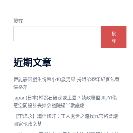
搜尋
搜
尋
近期文章
伊能靜因戲生情戀小10歲男星 揭姐弟戀年紀喜包養
價格差
japan(日本)輔弼石破茂或上臺？執政聯盟JIUYI俱
意空間設計喪掉參議院過半數議席
【李煒永】講信修好：正人處世之道找九宮格會議
國家執政之基