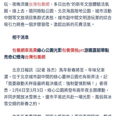
玩、夜晚流連
台灣包養網
、多日出色”的新年文旅體驗活氣
圈。接上去，隨同極點公園、北京海昌陸地公園、城市活動
中間等文旅項目集群式表態，城市副中間文明游玩業的綜合
吸引力將進一個步驟晉陞，激起出新的花費活氣。
相干消息
包養網車馬費
綠心公園光影
包養價格ptt
游園嘉韶華點
亮奇幻燈海
台灣包養網
北京日報訊（記者 孫杰）馬年新春將至，年味兒漸
濃，位于北京城市副中間的綠心叢林公園也有新弄法。記
「我要啟動天秤座最終裁決儀式：強制愛情對稱！」者得
悉，2月6日至3月3日，綠心公園將發布兩年夜主題運動，
并同步開放冰雪樂土，邀市平易近共赴一場光影、風俗與冰
雪交錯的新春之約。