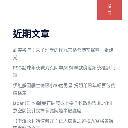
搜
尋
近期文章
武夷書院：朱子理學的找九宮格會議室搖籃丨張建
光
PSG點球年夜戰力克阿申納 蟬聯歐億嵐系統櫃冠冠
軍
伊能靜因戲生情戀小10歲男星 揭姐弟戀年紀喜包養
價格差
japan(日本)輔弼石破茂或上臺？執政聯盟JIUYI俱
意空間設計喪掉參議院過半數議席
【李煒永】講信修好：正人處世之道找九宮格會議