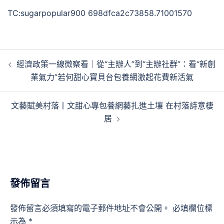
TC:sugarpopular900 698dfca2c73858.71001570
文
經濟政策一線微察看｜從“主辦人”到“主辦社群”：看“新創
章
業氣力”若何甜心寶貝台包養網激起花費新活氣
導
覽
文藝賦美村落丨文甜心專包養網藝扎進土壤 在村落詩意棲
居
發佈留言
發佈留言必須填寫的電子郵件地址不會公開。
必填欄位標
示為
*