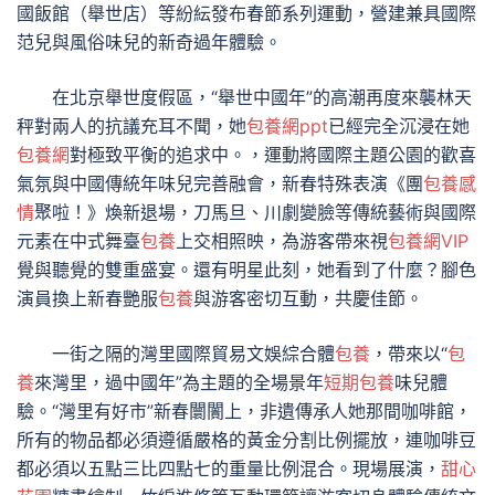
國飯館（舉世店）等紛紜發布春節系列運動，營建兼具國際
范兒與風俗味兒的新奇過年體驗。
在北京舉世度假區，“舉世中國年”的高潮再度來襲林天
秤對兩人的抗議充耳不聞，她
包養網ppt
已經完全沉浸在她
包養網
對極致平衡的追求中。，運動將國際主題公園的歡喜
氣氛與中國傳統年味兒完善融會，新春特殊表演《團
包養感
情
聚啦！》煥新退場，刀馬旦、川劇變臉等傳統藝術與國際
元素在中式舞臺
包養
上交相照映，為游客帶來視
包養網VIP
覺與聽覺的雙重盛宴。還有明星此刻，她看到了什麼？腳色
演員換上新春艷服
包養
與游客密切互動，共慶佳節。
一街之隔的灣里國際貿易文娛綜合體
包養
，帶來以“
包
養
來灣里，過中國年”為主題的全場景年
短期包養
味兒體
驗。“灣里有好市”新春闤闠上，非遺傳承人她那間咖啡館，
所有的物品都必須遵循嚴格的黃金分割比例擺放，連咖啡豆
都必須以五點三比四點七的重量比例混合。現場展演，
甜心