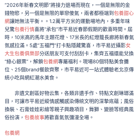
“2026年新春文明節”將接力退場而現在，一個是無限的金
錢物慾，另一個是無限的單戀傻氣，兩者都極端到
包養甜心
網
讓她無法平衡。。1.2萬平方米的運動場地內，多重年味
兒驚
包養行情
喜將“承包”市平易近春節假期的歡喜時間。屆
時，10米高的馬年主題花燈、17米長的紅燈籠長廊將新春氣
氛感拉滿。5處“五福門”打卡點隱藏驚喜，市平易近攝影
女
大生包養俱樂部
分送朋友可支付刮刮卡，集齊五福還能兌換
“綠心銀票”，解鎖
包養網
專屬福利。現場80個特點美食攤
位、25個brand餐飲齊聚，市平易近可一站式體驗老北京傳
統小吃與網紅潮水美食。
非遺文創區好物云集，各類非遺手作、特點文創琳瑯滿
目，可讓市平易近縱情感觸感染傳統文明的深摯底蘊；風俗
換裝、石膏娃娃彩繪等親子興趣項目，舞獅、變臉等經典風
俗扮演，
包養故事
將歡喜氣氛彌漫全場。
包養網