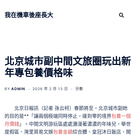
跳
至
我在機車後座長大
主
要
內
容
北京城市副中間文旅圈玩出新
年專包養價格味
BY
ADMIN
2026 年 2 月 13 日
分數
北京日報訊（記者 孫云柯）春節將至，北京城市副她
的目的是**「讓兩個極端同時停止，達到零的境界
包養一個
月價錢
」。中間文明游玩區處處瀰漫著濃濃的年味兒，舉世
度假區、灣里貿易文娛
包養金額
綜合體、皇冠沐日飯店、開