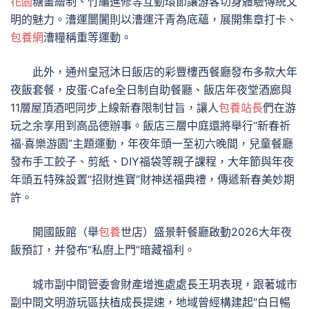
花園
糖畫繪制、竹編進修等互動環節讓游客切身體驗傳統文
明的魅力。漕運闤闠則以漕運汗青為底蘊，展開集章打卡、
包養網
漕糧稱重等運動。
此外，通州皇冠沐日飯店的彩豐樓西餐廳發布多款大年
夜飯套餐，皮蛋·Cafe全日制自助餐廳、飯店年夜堂酒廊與
11層屋頂酒吧同步上線新春限制甘旨，讓人
包養站長
們在游
玩之余享用到高品德辦事。飯店三層中庭還將舉行“新春祈
福·喜樂游園”主題運動，年夜年頭一至初六晚間，兒童餐廳
發布手工餃子、剪紙、DIY福袋等親子課程，大年節與年夜
年頭五特殊設置“招財進寶”財神送福典禮，傳遞新春美妙期
許。
開國飯館（舉
包養
世店）盛景軒餐廳啟動2026大年夜
飯預訂，并發布“私廚上門”暗藏福利。
城市副中間管委會財產增進處處長王玥表現，跟著城市
副中間文明游玩區扶植成長提速，地域曾經構建起“白日暢