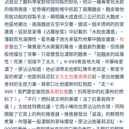
沾發出了醬料學家對待信仰般的怒吼。他以一種專業包水餃
的極限速度，從旁邊的麵粉堆中抓起了兩團麵皮。麵皮被他
用氣功般的捏製手法，瞬間擴大成直徑三公尺的巨大麵皮。
他猛地擲出，兩張麵皮在空中交疊，變成一個半透明的防禦
護盾。這就是家傳《沾醬秘笈》中記載的「水餃皮護盾」，
薄韌而充滿彈性。藍色離子炮光束猛烈地擊中麵皮護盾，
包
養
發出了一聲像是汽水開蓋的聲音。護盾劇烈震動，但奇蹟
般地擋住了攻擊，只是散發出濃郁的麵香。「這麵皮的延展
性！完美！但撐不了太久！」K-999焦急地大喊，中藥味更
濃了。廖沾沾知道，他必須帶走他那缸陳年老蒜泥，那是宇
宙的希望。他跑到蒜泥缸
女大生包養俱樂部
前，使出他搬運
食材的全部力量，將那口比他還胖的缸抱起。「走！K-
999！我們要從後院逃
長期包養
跑！別再管你的紅棗枸杞燃
料了！」「不行！燃料是文明的基礎！沒了紅棗我飛不
遠！」吉娃娃特務抗議。它用小嘴咬住廖沾沾的衣領，同時
開啟了它背上的枸杞推進器。推進器發出「滋滋」的輕微煎
煮聲，伴隨著一股濃郁的蔘味爆發。廖沾沾抱著蒜泥缸、K-