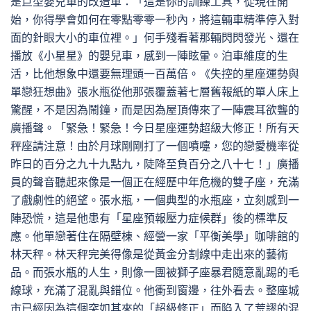
是巨型嬰兒車的改造車：「這是你的訓練工具，從現在開
始，你得學會如何在零點零零一秒內，將這輛車精準停入對
面的針眼大小的車位裡。」何手殘看著那輛閃閃發光、還在
播放《小星星》的嬰兒車，感到一陣眩暈。泊車維度的生
活，比他想象中還要無理頭一百萬倍。《失控的星座運勢與
單戀狂想曲》張水瓶從他那張覆蓋著七層舊報紙的單人床上
驚醒，不是因為鬧鐘，而是因為屋頂傳來了一陣震耳欲聾的
廣播聲。「緊急！緊急！今日星座運勢超級大修正！所有天
秤座請注意！由於月球剛剛打了一個噴嚏，您的戀愛機率從
昨日的百分之九十九點九，陡降至負百分之八十七！」廣播
員的聲音聽起來像是一個正在經歷中年危機的雙子座，充滿
了戲劇性的絕望。張水瓶，一個典型的水瓶座，立刻感到一
陣恐慌，這是他患有「星座預報壓力症候群」後的標準反
應。他單戀著住在隔壁棟、經營一家「平衡美學」咖啡館的
林天秤。林天秤完美得像是從黃金分割線中走出來的藝術
品。而張水瓶的人生，則像一團被獅子座暴君隨意亂踢的毛
線球，充滿了混亂與錯位。他衝到窗邊，往外看去。整座城
市已經因為這個突如其來的「超級修正」而陷入了荒謬的混