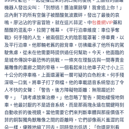
999咬著他，一起從撞出來的洞口衝向後院。王醋狂的醋罐
機器人發出尖叫：「別想逃！醬油黨餘孽！我會追上你！」
店內剩下的所有空盤子被醋酸氣波震碎，發出了最後的哀
鳴。廖沾沾的宇宙冒險，就在這片蒜泥、中
包養網VIP
藥和
醋酸的混亂中，拉開了帷幕。《平行泊車維度：車位爭奪
戰》何手殘的人生，被兩個巨大的陰影籠罩著：停車費，以
及平行泊車。他那輛老舊的掀背車，彷彿繼承了他所有的駕
駛焦慮，從未在他需要時提供過任何幫助。今天，他面臨的
是城市傳說中最恐怖的挑戰，一條夾在理髮店與一間專賣金
屬雕像的畫廊之間的窄巷。一個看起來比他車子尺寸小上三
十公分的停車格，上面還灑著一層可疑的白色粉末。何手殘
深吸一口氣。將車子打了倒檔。他的車載語音系統發出了令
人不快的女聲：「警告，後方障礙物距離：無限趨近於
零。」「請考慮放棄治療。」他忽略了警告，開始緩慢地倒
車。他最討厭的不是語音系統，而是那兩塊永遠在關鍵時刻
自動收折的後視鏡。當他需要它們來判斷車體與那座價值不
菲的銅製獨角獸雕像之間的距離時，它們卻像兩片羞澀的耳
朵一樣，優雅地縮了回去。同時發出低語：「你還是別看