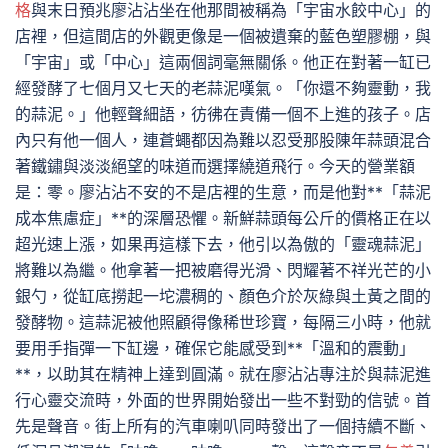
格
與末日預兆廖沾沾坐在他那間被稱為「宇宙水餃中心」的
店裡，但這間店的外觀更像是一個被遺棄的藍色塑膠棚，與
「宇宙」或「中心」這兩個詞毫無關係。他正在對著一缸已
經發酵了七個月又七天的老蒜泥嘆氣。「你還不夠靈動，我
的蒜泥。」他輕聲細語，彷彿在責備一個不上進的孩子。店
內只有他一個人，連蒼蠅都因為難以忍受那股陳年蒜頭混合
著鐵鏽與淡淡絕望的味道而選擇繞道飛行。今天的營業額
是：零。廖沾沾不安的不是店裡的生意，而是他對**「蒜泥
成本焦慮症」**的深層恐懼。新鮮蒜頭每公斤的價格正在以
超光速上漲，如果再這樣下去，他引以為傲的「靈魂蒜泥」
將難以為繼。他拿著一把被磨得光滑、閃耀著不祥光芒的小
銀勺，從缸底撈起一坨濃稠的、顏色介於灰綠與土黃之間的
發酵物。這蒜泥被他照顧得像稀世珍寶，每隔三小時，他就
要用手指彈一下缸邊，確保它能感受到**「溫和的震動」
**，以助其在精神上達到圓滿。就在廖沾沾專注於與蒜泥進
行心靈交流時，外面的世界開始發出一些不對勁的信號。首
先是聲音。街上所有的汽車喇叭同時發出了一個持續不斷、