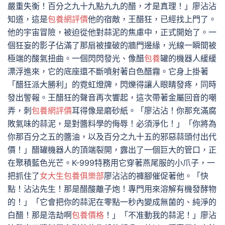
嚴重失衡！百分之九十九點九九的醋，才是真理！」廖沾沾
知道，這是
包養網評價
他的宿敵，王醋狂，已經找上門了。
他的宇宙冒險，被迫從他對蒜泥的焦慮中，正式開始了。一
個狂妄的影子佔滿了那扇被撞破的牆門邊緣，光線一瞬間被
極端的酸氣扭曲。一個閃閃發光、像醋
包養
罐的機器人緩緩
漂浮進來，它的底座還不斷噴射著白色醋霧。它身上掛著
「醋狂派大勝利」的霓虹燈牌，閃爍得讓人眼睛發疼，同時
發出警報。王醋狂的聲音再次響起，這次帶著金屬回音的嘲
弄，刺
包養網評價
耳得像是磨砂紙。「廖沾沾！你那充滿腐
敗氣味的蒜泥，是對醬料學的侮辱！必須淨化！」「你將為
你那百分之五的醬油，以及百分之九十五的邪惡蒜頭付出代
價！」醋罐機器人的頂端裂開，露出了一個巨大的管口，正
在聚積藍色光芒。K-999特務用它穿著燕尾服的小爪子，一
把抓住了
女大生包養俱樂部
廖沾沾的褲腳催促著他。「快
點！沾沾先生！那是醋酸離子炮！專門用來溶解有機發酵物
的！」「它會把你的蒜泥在零點一秒內變成無菌的、純淨的
白醋！那是浩劫啊
包養價格
！」「不准動我的蒜泥！」廖沾