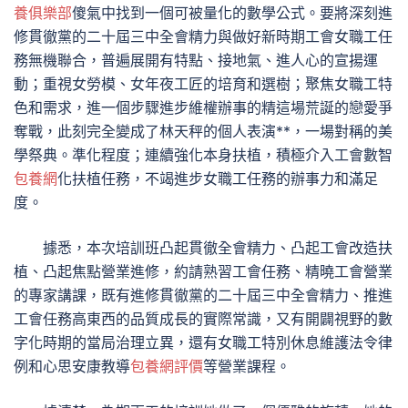
養俱樂部
傻氣中找到一個可被量化的數學公式。要將深刻進
修貫徹黨的二十屆三中全會精力與做好新時期工會女職工任
務無機聯合，普遍展開有特點、接地氣、進人心的宣揚運
動；重視女勞模、女年夜工匠的培育和選樹；聚焦女職工特
色和需求，進一個步驟進步維權辦事的精這場荒誕的戀愛爭
奪戰，此刻完全變成了林天秤的個人表演**，一場對稱的美
學祭典。準化程度；連續強化本身扶植，積極介入工會數智
包養網
化扶植任務，不竭進步女職工任務的辦事力和滿足
度。
據悉，本次培訓班凸起貫徹全會精力、凸起工會改造扶
植、凸起焦點營業進修，約請熟習工會任務、精曉工會營業
的專家講課，既有進修貫徹黨的二十屆三中全會精力、推進
工會任務高東西的品質成長的實際常識，又有開闢視野的數
字化時期的當局治理立異，還有女職工特別休息維護法令律
例和心思安康教導
包養網評價
等營業課程。