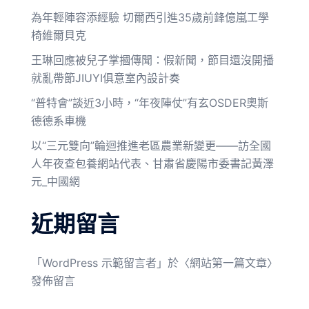
為年輕陣容添經驗 切爾西引進35歲前鋒億嵐工學
椅維爾貝克
王琳回應被兒子掌摑傳聞：假新聞，節目還沒開播
就亂帶節JIUYI俱意室內設計奏
“普特會”談近3小時，“年夜陣仗”有玄OSDER奧斯
德德系車機
以“三元雙向”輪迴推進老區農業新變更——訪全國
人年夜查包養網站代表、甘肅省慶陽市委書記黃澤
元_中國網
近期留言
「
WordPress 示範留言者
」於〈
網站第一篇文章
〉
發佈留言