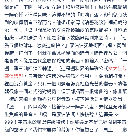
倒是紅一下啊！我要向左轉！綠燈沒用啊！」廖沾沾感覺到
一陣心悸。這種氣味，這種不祥的「咕嚕」聲，與他兒時聽
到的家傳預言不謀而合。他想起家傳《沾醬秘笈》裡記載的
第一句：「當世間萬物的交通都被麵皮的氣味籠罩，且燈號
恒綠、聲如湯沸時，便是宇宙水餃臨界點到來之時。」「七
點五個地球年…怎麼這麼快？」廖沾沾猛地衝回店裡，衝到
後廚，打開了一個藏在舊冰櫃後面的暗門。暗門裡放著一個
老舊的、像是古代金屬保險箱的東西。他輸入了密碼：「一
醬二醋三油四辣五蒜泥」（這是醬料界的基礎公式
女大生包
養俱樂部
，只有像他這樣的傳統派才會用）。保險箱打開，
裡面沒有黃金，只有一個閃爍著詭異紅色光芒的儀器。這儀
器很像一個老式的對講機，但頂部插著一根彎曲的、像韭菜
一樣的天線。他顫抖著拿起儀器，按下通話鈕。儀器發出
「滋——」的電流聲，接著傳來一陣高八度、急促且充滿養
生焦慮的聲音。「喂！是廖沾沾嗎！快接聽！這裡是 K-
999！宇宙水餃聯盟特級特務！你那邊是不是已經聞到宇宙
級的酸味了？我們需要你的蒜泥！你被徵召了！馬上！」廖