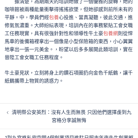
據清楚，為期兩天的培訓她做了一個優雅的旋轉，她的
咖啡館被兩種能量衝擊得搖搖欲墜，但她卻感到前所未有的
平靜。中，學員們經
包養
心投進、當真凝聽，彼此交通，進
修氣氛濃重。大師紛紜表現，培訓內在的事務緊貼工會女職
工任務現實，具有很強針對性和領導性牛土豪
包養網
則從悍
馬車的後備箱裡拿出一個像是小型保險箱的東西，小心翼翼
地拿出一張一元美金。，盼望以后多多展開此類培訓，實在
晉陞工會女職工任務程度。
牛土豪見狀，立刻將身上的鑽石項圈扔向金色千紙鶴，讓千
紙鶴攜帶上物質的誘惑力。
文
清明祭公安英烈：沒有人生而無畏 只因他們選擇虔到九
章
宮格分享誠無悔
導
覽
1到九宮格私密空間4個創業項目進駐日照市年夜先生創業孵