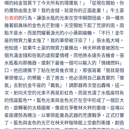
噸的純金箔買下了今天所有的壞運氣！」「從現在開始，你
的運勢由我主宰！我的金錢，就是你的正面能量！」牛土豪
包養網
的行為，讓張水瓶的光束在空中瞬間扭曲，與一種夾
雜著銅臭味的金色光芒對撞。天空開始下起了荒謬的雨。雨
點不是水，而是閃耀著淚光的小小黃銅齒輪。「不行！金牛
座的物質力量太強了！我的單戀被汙染了！」張水瓶大喊。
他知道，如果牛土豪的物質力量勝出，林天秤將會被困在一
個充滿金錢和俗氣的虛假愛情裡，而他將永遠失去機會。張
水瓶看向那機器，還剩下最後一個可以輸入的「情緒燃料」
口。他迅速撕下了貼在他背後衣領上，那張寫著「我就是個
單戀傻瓜」的標籤，丟了進去。他必須用自己最真實的「傻
氣」去對抗金牛座的「霸氣」！調節器再次發出轟鳴，這一
次，射向天空的光束不再是彩虹色，而是充滿了水瓶座特有
的怪誕藍色**。藍色光束與金色光芒在空中形成了一個巨大
的、旋轉著的太極圖案，像是在爭奪林天秤的靈魂。這場以
星座運勢為賭注、以單戀能量為武器的荒唐戰爭，正式打響
了。藍色與金色的光芒在林天秤咖啡館上空劇烈衝撞，創造