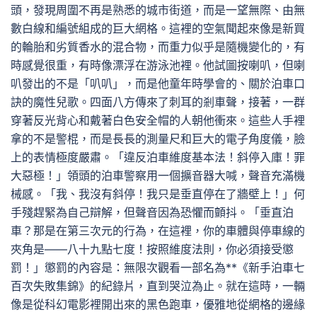
頭，發現周圍不再是熟悉的城市街道，而是一望無際、由無
數白線和編號組成的巨大網格。這裡的空氣聞起來像是新買
的輪胎和劣質香水的混合物，而重力似乎是隨機變化的，有
時感覺很重，有時像漂浮在游泳池裡。他試圖按喇叭，但喇
叭發出的不是「叭叭」，而是他童年時學會的、關於泊車口
訣的魔性兒歌。四面八方傳來了刺耳的剎車聲，接著，一群
穿著反光背心和戴著白色安全帽的人朝他衝來。這些人手裡
拿的不是警棍，而是長長的測量尺和巨大的電子角度儀，臉
上的表情極度嚴肅。「違反泊車維度基本法！斜停入庫！罪
大惡極！」領頭的泊車警察用一個擴音器大喊，聲音充滿機
械感。「我、我沒有斜停！我只是垂直停在了牆壁上！」何
手殘趕緊為自己辯解，但聲音因為恐懼而顫抖。「垂直泊
車？那是在第三次元的行為，在這裡，你的車體與停車線的
夾角是——八十九點七度！按照維度法則，你必須接受懲
罰！」懲罰的內容是：無限次觀看一部名為**《新手泊車七
百次失敗集錦》的紀錄片，直到哭泣為止。就在這時，一輛
像是從科幻電影裡開出來的黑色跑車，優雅地從網格的邊緣