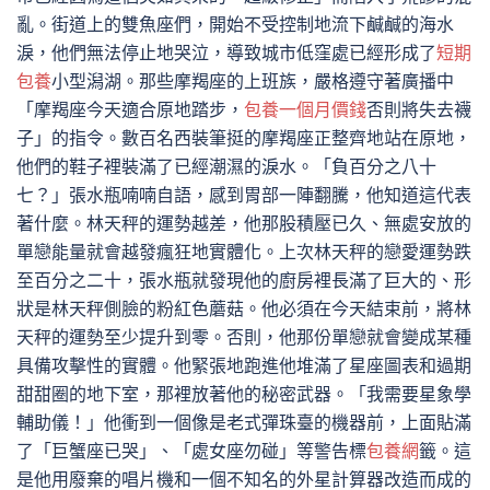
亂。街道上的雙魚座們，開始不受控制地流下鹹鹹的海水
淚，他們無法停止地哭泣，導致城市低窪處已經形成了
短期
包養
小型潟湖。那些摩羯座的上班族，嚴格遵守著廣播中
「摩羯座今天適合原地踏步，
包養一個月價錢
否則將失去襪
子」的指令。數百名西裝筆挺的摩羯座正整齊地站在原地，
他們的鞋子裡裝滿了已經潮濕的淚水。「負百分之八十
七？」張水瓶喃喃自語，感到胃部一陣翻騰，他知道這代表
著什麼。林天秤的運勢越差，他那股積壓已久、無處安放的
單戀能量就會越發瘋狂地實體化。上次林天秤的戀愛運勢跌
至百分之二十，張水瓶就發現他的廚房裡長滿了巨大的、形
狀是林天秤側臉的粉紅色蘑菇。他必須在今天結束前，將林
天秤的運勢至少提升到零。否則，他那份單戀就會變成某種
具備攻擊性的實體。他緊張地跑進他堆滿了星座圖表和過期
甜甜圈的地下室，那裡放著他的秘密武器。「我需要星象學
輔助儀！」他衝到一個像是老式彈珠臺的機器前，上面貼滿
了「巨蟹座已哭」、「處女座勿碰」等警告標
包養網
籤。這
是他用廢棄的唱片機和一個不知名的外星計算器改造而成的