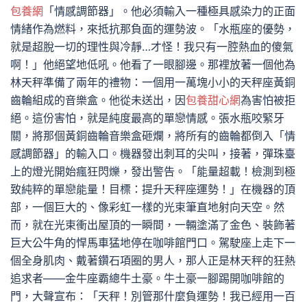
包養網
「情感調節器」。他必須輸入一種極具感染力的正面
情緒作為燃料，來抵抗那負面的運勢波。「水瓶座的優勢，
就是超脫一切的理性與冷靜…才怪！我只有一腔熱血的傻氣
啊！」他絕望地低吼。他看了一眼腳邊。那裡放著一個他為
林天秤準備了兩年的禮物：一個用一萬塊小小的天秤座黃銅
齒輪組成的音樂盒。他從未送出，因
包養甜心網
為害怕被拒
絕。這份害怕，就是純度最高的單戀情感。張水瓶咬緊牙
關，將那個黃銅齒輪音樂盒砸爛，將所有的齒輪都倒入「情
感調節器」的輸入口。機器發出刺耳的尖叫，接著，彈珠臺
上的燈光開始瘋狂閃爍，發出警告。「能量超載！檢測到極
致純粹的單戀能量！目標：提升天秤座運勢！」在機器的頂
部，一個巨大的、像彩虹一樣的光束筆直地射向天空。然
而，就在光束衝出屋頂的一瞬間，一輛塗滿了金色、裝飾著
巨大公牛角的悍馬車猛地停在咖啡館門口。駕駛座上走下一
個全身肌肉、戴著鑽石項圈的男人，那人正是林天秤的狂熱
追求者——金牛座霸總牛土豪。牛土豪一腳踢開咖啡館的
門，大聲宣布：「天秤！別管那什麼負運勢！我已經用一百