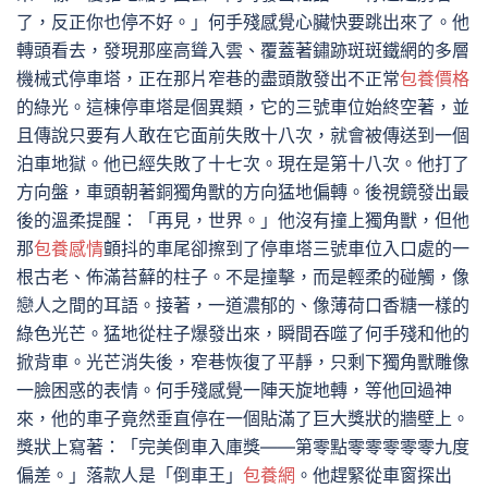
了，反正你也停不好。」何手殘感覺心臟快要跳出來了。他
轉頭看去，發現那座高聳入雲、覆蓋著鏽跡斑斑鐵網的多層
機械式停車塔，正在那片窄巷的盡頭散發出不正常
包養價格
的綠光。這棟停車塔是個異類，它的三號車位始終空著，並
且傳說只要有人敢在它面前失敗十八次，就會被傳送到一個
泊車地獄。他已經失敗了十七次。現在是第十八次。他打了
方向盤，車頭朝著銅獨角獸的方向猛地偏轉。後視鏡發出最
後的溫柔提醒：「再見，世界。」他沒有撞上獨角獸，但他
那
包養感情
顫抖的車尾卻擦到了停車塔三號車位入口處的一
根古老、佈滿苔蘚的柱子。不是撞擊，而是輕柔的碰觸，像
戀人之間的耳語。接著，一道濃郁的、像薄荷口香糖一樣的
綠色光芒。猛地從柱子爆發出來，瞬間吞噬了何手殘和他的
掀背車。光芒消失後，窄巷恢復了平靜，只剩下獨角獸雕像
一臉困惑的表情。何手殘感覺一陣天旋地轉，等他回過神
來，他的車子竟然垂直停在一個貼滿了巨大獎狀的牆壁上。
獎狀上寫著：「完美倒車入庫獎——第零點零零零零零九度
偏差。」落款人是「倒車王」
包養網
。他趕緊從車窗探出