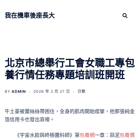
跳
至
我在機車後座長大
主
要
內
容
北京市總舉行工會女職工專包
養行情任務專題培訓班開班
BY
ADMIN
2026 年 2 月 27 日
分數
牛土豪被蕾絲絲帶困住，全身的肌肉開始痙攣，他那張純金
箔信用卡也發出哀嚎。
《宇宙水餃與終極醬料師》第
包養網
一章：蒜泥
包養價