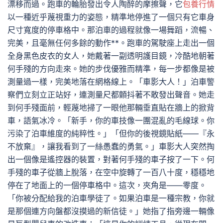
漂移而過。跑車的輪胎發出令人陶醉的摩擦聲，它
包養行情
以一種近乎蔑視重力的姿態，精準地停進了一個只有它車身
尺寸寬度的停車格中。那泊車的過程就像一場舞蹈，流暢、
完美，且毫無任何多餘的動作**。跑車的駕駛座上走出一個
全身黑色皮衣的女人，她戴著一副透明護目鏡，冷酷地朝著
何手殘的方向走來。她的步伐優雅而精準，每一步都像是被
測量過一樣，完美地落在網格線上。「車影大人！」泊車警
察們立刻立正站好，連測量尺都顫抖著不敢發出聲音。她走
到何手殘面前，輕蔑地掃了一眼他那輛垂直貼在牆上的掀背
車，語氣冰冷。「新手，你的車技像一團混亂的毛線球。你
污染了泊車維度的純粹性。」「但你的後視鏡貼紙——『永
不放棄』，讓我看到了一絲愚蠢的勇氣。」車影大人突然掏
出一個像是遙控器的裝置，對著何手殘的車子按了一下。何
手殘的車子從牆上脫落，在空中旋轉了一百八十度，穩穩地
停在了地面上的一個停車格中。這次，夾角是——零度。
「你被分配給我的泊車學徒了。如果泊車是一種宗教，你就
是那個連方向盤都沒摸過的新信徒。」她指了指旁邊一輛像