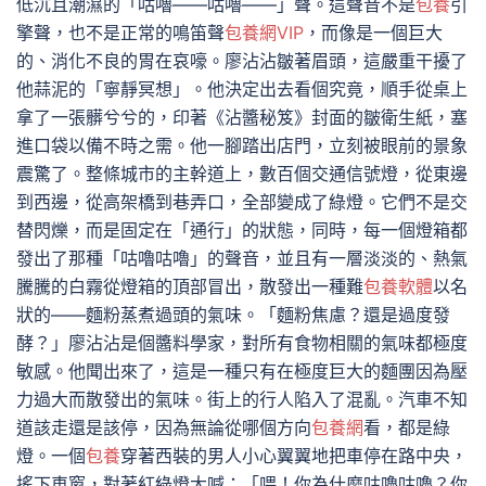
低沉且潮濕的「咕嚕——咕嚕——」聲。這聲音不是
包養
引
擎聲，也不是正常的鳴笛聲
包養網VIP
，而像是一個巨大
的、消化不良的胃在哀嚎。廖沾沾皺著眉頭，這嚴重干擾了
他蒜泥的「寧靜冥想」。他決定出去看個究竟，順手從桌上
拿了一張髒兮兮的，印著《沾醬秘笈》封面的皺衛生紙，塞
進口袋以備不時之需。他一腳踏出店門，立刻被眼前的景象
震驚了。整條城市的主幹道上，數百個交通信號燈，從東邊
到西邊，從高架橋到巷弄口，全部變成了綠燈。它們不是交
替閃爍，而是固定在「通行」的狀態，同時，每一個燈箱都
發出了那種「咕嚕咕嚕」的聲音，並且有一層淡淡的、熱氣
騰騰的白霧從燈箱的頂部冒出，散發出一種難
包養軟體
以名
狀的——麵粉蒸煮過頭的氣味。「麵粉焦慮？還是過度發
酵？」廖沾沾是個醬料學家，對所有食物相關的氣味都極度
敏感。他聞出來了，這是一種只有在極度巨大的麵團因為壓
力過大而散發出的氣味。街上的行人陷入了混亂。汽車不知
道該走還是該停，因為無論從哪個方向
包養網
看，都是綠
燈。一個
包養
穿著西裝的男人小心翼翼地把車停在路中央，
搖下車窗，對著紅綠燈大喊：「喂！你為什麼咕嚕咕嚕？你