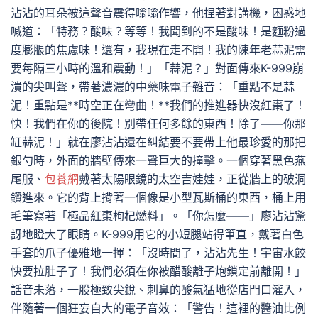
沾沾的耳朵被這聲音震得嗡嗡作響，他捏著對講機，困惑地
喊道：「特務？酸味？等等！我聞到的不是酸味！是麵粉過
度膨脹的焦慮味！還有，我現在走不開！我的陳年老蒜泥需
要每隔三小時的溫和震動！」「蒜泥？」對面傳來K-999崩
潰的尖叫聲，帶著濃濃的中藥味電子雜音：「重點不是蒜
泥！重點是**時空正在彎曲！**我們的推進器快沒紅棗了！
快！我們在你的後院！別帶任何多餘的東西！除了——你那
缸蒜泥！」就在廖沾沾還在糾結要不要帶上他最珍愛的那把
銀勺時，外面的牆壁傳來一聲巨大的撞擊。一個穿著黑色燕
尾服、
包養網
戴著太陽眼鏡的太空吉娃娃，正從牆上的破洞
鑽進來。它的背上揹著一個像是小型瓦斯桶的東西，桶上用
毛筆寫著「極品紅棗枸杞燃料」。「你怎麼——」廖沾沾驚
訝地瞪大了眼睛。K-999用它的小短腿站得筆直，戴著白色
手套的爪子優雅地一揮：「沒時間了，沾沾先生！宇宙水餃
快要拉肚子了！我們必須在你被醋酸離子炮鎖定前離開！」
話音未落，一股極致尖銳、刺鼻的酸氣猛地從店門口灌入，
伴隨著一個狂妄自大的電子音效：「警告！這裡的醬油比例