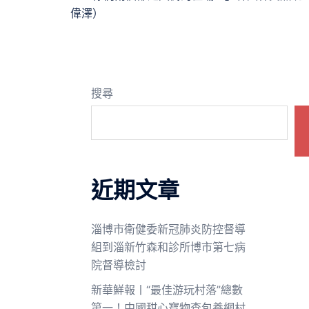
偉澤）
搜尋
近期文章
淄博市衛健委新冠肺炎防控督導
組到淄新竹森和診所博市第七病
院督導檢討
新華鮮報丨“最佳游玩村落”總數
第一！中國甜心寶物查包養網村