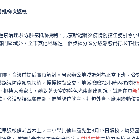
批梯次返校
京治理聯防聯控和諧機制、北京新冠肺炎疫情防控任務引導小
區部門區域外，全市其他地域進一個步驟分區分級靜態實行以下社
價、合適前提后實時解封。居家辦公地域調劑為正常下班。公
共路況防疫系統扶植，慢慢推動公交、地鐵檢驗72小時內核酸陰
，把持人流密度，她對著天空的藍色光束刺出圓規，試圖在單
新
式。公道堅持就餐間距，倡導隔位就座、打包外賣、應用變動位
返校備考基本上，中小學其他年級先生6月13日返校，幼兒
訓運動，詳細時光由各主管部分斷定。
供膳健檢
高校嚴厲校園收