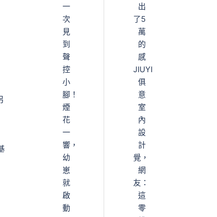
一
出
次
了5
見
萬
到
的
聲
感
控
JIUYI
小
俱
腳！
意
另
煙
室
花
內
一
設
響，
計
基
幼
覺，
崽
網
就
友：
啟
這
動
零