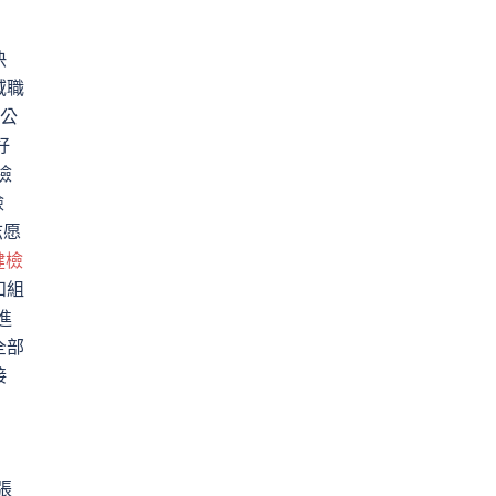
快
域職
公
好
檢
檢
志愿
健檢
和組
進
全部
接
張