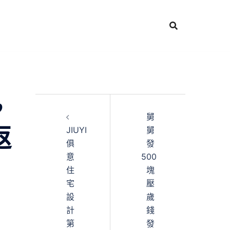
，
舅
返
JIUYI
舅
俱
發
意
500
住
塊
宅
壓
設
歲
計
錢
第
發