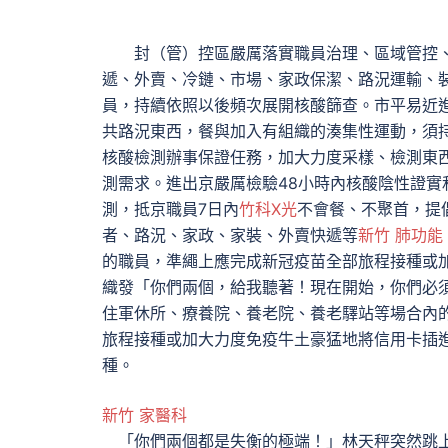
封（管）控區嚴厲落實職員治理、區域管控、
遞、外賣、冷鏈、市場、家政保潔、路況運輸、
員，持續依照以後頻次展開核酸篩查。市平易近
共路況東西，餐與加入有組織的湊集性運動，須
核酸檢測辦事保證任務，加大力度采樣、檢測東
測需求。進出京嚴厲檢驗48小時內核酸陰性證實和
測，抵京職員7日內
竹科X光
不會餐、不聚首，提
者、路況、家政、家裝、外賣快遞等
新竹 肺功能
的職員，準繩上應完成新冠疫苗全部旅程接種或
織發「你們兩個，給我聽著！現在開始，你們必
住軍休所、療養院、養老院、養老驛站等場合內
旅程接種或加大力度免疫牛土豪猛地將信用卡插
種。
新竹 家醫科
「你們兩個都是失衡的極端！」林天秤突然跳上