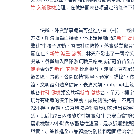
竹 入職健檢
治理，在做好期末各項設定的條件下
快遞、外賣辦事職員可進進小區（村），經由
方法，削減面臨面接觸，停止無接觸配送
新竹 高
散建”生孩子運動，嚴厲社區防控，落實從業職員
實在在？
新竹 減重 診所
」林天秤發出了一聲冷笑
營業，餐與加入團隊游玩職員應完成新冠疫苗全
健檢
金分割
新竹 家醫科
比例擺放，連咖啡豆都必
類景區、景點、公園保持“限量、預定、錯峰”，
館、文明館和體育健身、表演文娛、internet
進各
竹科 健檢
類公共場
新竹 健檢
合、單元、樓宇
玩等有組織的湊集性運動，嚴厲測溫掃碼，不克
72小時。後期，環京地域通勤職員初次進出京須
碼，此后持7日內核酸陰性證實和“北京安康寶”
需求檢驗72小時內核酸陰性證實，是以近期對通
證實。加速推進全市兼顧疫情防控和穩固經濟增