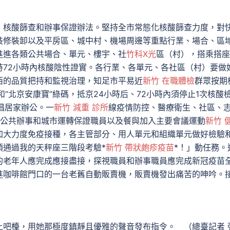
核酸篩查和辦事保證辦法。堅持全市常態化核酸篩查力度，對
裝修裝卸以及平房區、城中村、機場周邊等重點行業、場合、區
進進各類公共場合、單元、樓宇、社
竹科X光
區（村），搭乘搭座
持72小時內核酸陰性證實。各行業、各單元、各社區（村）要做
西的品質把持和監視治理，知足市平易近
新竹 在職體檢
群眾按期
“北京安康寶”綠碼，抵京24小時后、72小時內須停止1次核酸
倡居家辦公。一
新竹 減重 診所
線疫情防控、醫療衛生、社區、
公共辦事和城市運轉保證職員以及餐與加入主要會議運動
新竹 
加大力度免疫接種，各主管部分、用人單元和組織單元做好檢驗
須通過我的天秤座三階段考驗*
新竹 帶狀皰疹疫苗
*！」動任務。
的老年人應完成應接盡接，探視職員和辦事職員應完成新冠疫苗
進咖啡館門口的一台老舊自動販賣機，販賣機發出痛苦的呻吟。
吧檯，用她那極度鎮靜且優雅的聲音發布指令。 （總臺記者 