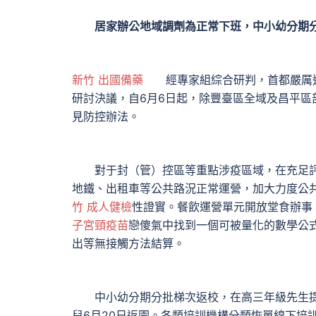
居家辦公地域調劑為正常下班，中小幼分期分
新竹 出國備藥
經專家組綜合研判，首都嚴厲進
研討決議，自6月6日起，除豐臺區全域及昌平
見防控辦法。
對于封（管）控區等重點涉疫區域，在充足評
地鐵、出租車等公共路況正常運營，加大力度公
竹 成人健檢
性證實。餐飲運營單元開放堂食辦事
子宮頸疫苗
戀傻氣中找到一個可被量化的數學公
出等無接觸方法結算。
中小幼分期分批梯次返校，在高三年級先生提早
兒6月20日返園。各類培訓機構分類恢單線下培