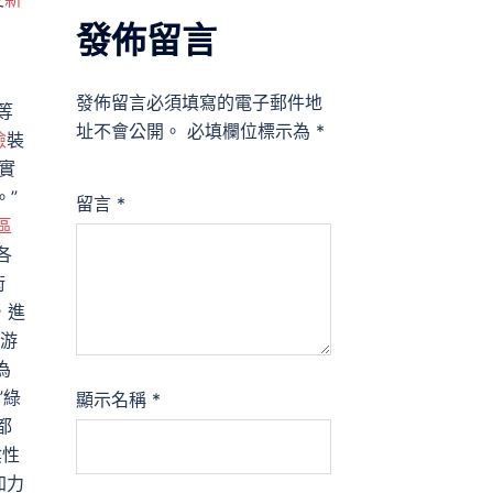
發佈留言
發佈留言必須填寫的電子郵件地
等
址不會公開。
必填欄位標示為
*
檢
裝
實
。”
留言
*
區
各
術
，進
游
為
”綠
顯示名稱
*
都
陰性
加力