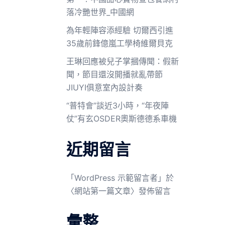
落冷艷世界_中國網
為年輕陣容添經驗 切爾西引進
35歲前鋒億嵐工學椅維爾貝克
王琳回應被兒子掌摑傳聞：假新
聞，節目還沒開播就亂帶節
JIUYI俱意室內設計奏
“普特會”談近3小時，“年夜陣
仗”有玄OSDER奧斯德德系車機
近期留言
「
WordPress 示範留言者
」於
〈
網站第一篇文章
〉發佈留言
彙整