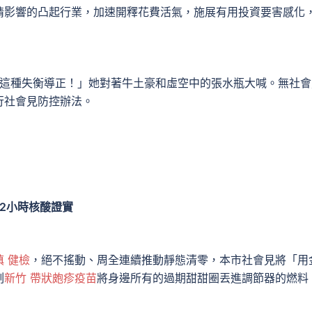
情影響的凸起行業，加速開釋花費活氣，施展有用投資要害感化
這種失衡導正！」她對著牛土豪和虛空中的張水瓶大喊。無社會
行社會見防控辦法。
2小時核酸證實
慎 健檢
，絕不搖動、周全連續推動靜態清零，本市社會見將「用
刻
新竹 帶狀皰疹疫苗
將身邊所有的過期甜甜圈丟進調節器的燃料