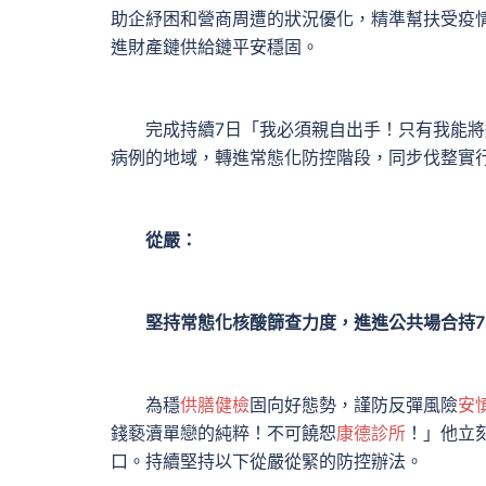
助企紓困和營商周遭的狀況優化，精準幫扶受疫
進財產鏈供給鏈平安穩固。
完成持續7日「我必須親自出手！只有我能將
病例的地域，轉進常態化防控階段，同步伐整實
從嚴：
堅持常態化核酸篩查力度，進進公共場合持7
為穩
供膳健檢
固向好態勢，謹防反彈風險
安
錢褻瀆單戀的純粹！不可饒恕
康德診所
！」他立
口。持續堅持以下從嚴從緊的防控辦法。