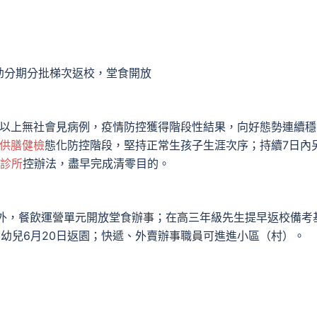
分期分批梯次返校，堂食開放
以上無社會見病例，疫情防控獲得階段性結果，向好態勢連續穩
供膳健檢
態化防控階段，堅持正常生孩子生涯次序；持續7日內
 診所
控辦法，盡早完成清零目的。
，餐飲運營單元開放堂食辦事；在高三年級先生提早返校備考
園幼兒6月20日返園；快遞、外賣辦事職員可進進小區（村）。