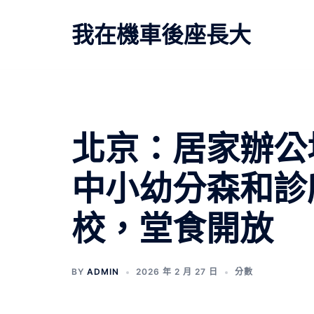
跳
至
我在機車後座長大
主
要
內
容
文
北京：居家辦公
章
中小幼分森和診
導
校，堂食開放
覽
BY
ADMIN
2026 年 2 月 27 日
分數