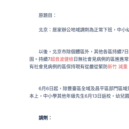
原題目：
北京：居家辦公地域調劑為正常下班，中小幼
以後，北京市除個體區外，其他各區持續7日
固。持續7
超音波健檢
日無社會見病例的區進進常
有社會見病例的區保持現有從嚴從緊防
新竹 減重
6月6日起，除豐臺區全域及昌平區部門區域外
本上，中小學其他年級先生6月13日返校，幼兒
調劑：