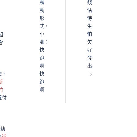
震
錢
動
怙
形
恃
式，
生
小
怕
組
腳：
欠
會
快
好
跑
發
啊
出
交、
快
新
跑
竹
啊
置付
園幼
支
新