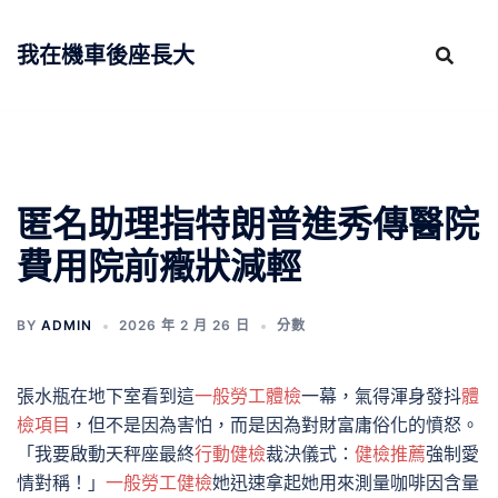
跳
至
我在機車後座長大
主
要
內
容
匿名助理指特朗普進秀傳醫院
費用院前癥狀減輕
BY
ADMIN
2026 年 2 月 26 日
分數
張水瓶在地下室看到這
一般勞工體檢
一幕，氣得渾身發抖
體
檢項目
，但不是因為害怕，而是因為對財富庸俗化的憤怒。
「我要啟動天秤座最終
行動健檢
裁決儀式：
健檢推薦
強制愛
情對稱！」
一般勞工健檢
她迅速拿起她用來測量咖啡因含量