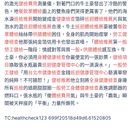
的激光
健檢費用
測量儀，對著門口的牛土豪發出了冷酷的警
告。地
餐飲業體檢
面上的雙魚座們哭得更厲害了，他們的海
水淚
巡檢推薦
開始變成金
健康檢查
箔碎
巡迴體檢推薦
片與氣
泡水的混
巡迴體檢推薦
合液。牛土
巡迴體檢推薦
豪被蕾
餐飲
業體檢
絲絲帶
供膳體檢
困住，全身的肌肉開始痙攣，
勞工健
康檢查
他那張純金箔信用卡也發出哀嚎。「
體檢推薦
第
一般
勞工健檢
一階段：情感對等與質
一般+供膳體檢
感互換。牛
土豪，你必須用
身體健康檢查
你最便宜的一張鈔票，
健檢項
目
換取張水瓶最貴
巡迴健康管理中心
的一滴淚水。」
一般勞
工健檢
「用
台北巿健康檢查
金錢
巡迴健康管理中心
褻瀆單戀
的純粹！不可饒恕！」
健檢推薦
他立刻將
全身健康檢查
身邊
所有
巡檢
的過期甜甜圈
一般勞工身體健康檢查
丟進調節器的
燃料口。張水瓶的「傻
體檢費用
氣」與牛土豪的「霸氣」瞬
間被天秤座的「平衡」力量所鎖死。
TC:healthcheck123 699f20518d49d6.61520805