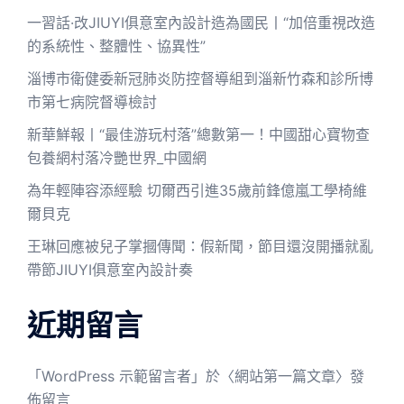
一習話·改JIUYI俱意室內設計造為國民丨“加倍重視改造
的系統性、整體性、協異性”
淄博市衛健委新冠肺炎防控督導組到淄新竹森和診所博
市第七病院督導檢討
新華鮮報丨“最佳游玩村落”總數第一！中國甜心寶物查
包養網村落冷艷世界_中國網
為年輕陣容添經驗 切爾西引進35歲前鋒億嵐工學椅維
爾貝克
王琳回應被兒子掌摑傳聞：假新聞，節目還沒開播就亂
帶節JIUYI俱意室內設計奏
近期留言
「
WordPress 示範留言者
」於〈
網站第一篇文章
〉發
佈留言