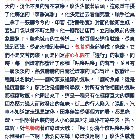
大的、消化不良的胃在哀嚎。廖沾沾皺著眉頭，這嚴重干擾
了他蒜泥的「寧靜冥想」。他決定出去看個究竟，順手從桌
上拿了一張髒兮兮的，印著《沾醬秘笈》封面的皺衛生紙，
塞進口袋以備不時之需。他一腳踏出店門，立刻被眼前的景
象震驚了。整條城市的主幹道上，數百個交通信號燈，從東
邊到西邊，從高架橋到巷弄口，
包養網
全部變成了綠燈。它
們不是交替閃爍，而是固定
甜心花園
在「通行」的狀態，同
時，每一個燈箱都發出了那種「咕嚕咕嚕」的聲音，並且有
一層淡淡的、熱氣騰騰的白霧從燈箱的頂部冒出，散發出一
種難以名狀的——麵粉蒸煮過頭的氣味。「麵粉焦慮？還是
過度發酵？」廖沾沾是個醬料學家，對所有食物相關的氣味
都極度敏感。他聞出來了，這是一種只有在極度巨大的麵團
因為壓力過大而散發出的氣味。街上的行人陷入了混亂。汽
車不知道該走還是該停，因為無論從哪個方向看，都是綠
燈。一個穿著西裝的男人小心翼翼地把車停在路中央，搖下
車窗，對
包養網
著紅綠燈大喊：「喂！你為什麼咕嚕咕嚕？
你倒是紅一下啊！我要向左轉！綠燈沒用啊！」廖沾沾感覺