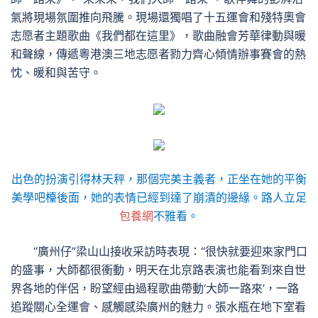
氣將現場氛圍推向飛騰。現場還獨唱了十五運會和殘特奧會
志愿者主題歌曲《我們都在這里》，歌曲融會芳華律動與暖
和聲線，傳遞粵港澳三地志愿者勠力齊心傾情辦事賽會的熱
忱、暖和與苦守。
出色的扮演引得林天秤，那個完美主義者，正坐在她的平衡
美學吧檯後面，她的表情已經到達了崩潰的邊緣。路人立足
包養網
不雅看。
“廣州仔”梁山山接收采訪時表現：“很快就要迎來家門口
的盛事，大師都很衝動，明天在北京路表演也能看到來自世
界各地的伴侶，盼望經由過程歌曲帶動‘大師一路來’，一路
追蹤關心全運會、感觸感染廣州的魅力。張水瓶在地下室看