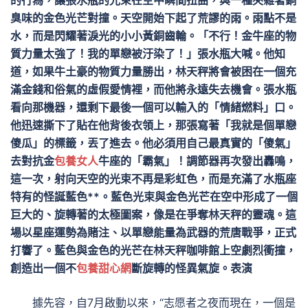
的行為，讓張水瓶的光束在空中瞬間扭曲，與一種夾雜著銅
臭味的金色光芒對撞。天空開始下起了荒謬的雨。雨點不是
水，而是閃耀著淚光的小小黃銅齒輪。「不行！金牛座的物
質力量太強了！我的單戀被汙染了！」張水瓶大喊。他知
道，如果牛土豪的物質力量勝出，林天秤將會被困在一個充
滿金錢和俗氣的虛假愛情裡，而他將永遠失去機會。張水瓶
看向那機器，還剩下最後一個可以輸入的「情緒燃料」口。
他迅速撕下了貼在他背後衣領上，那張寫著「我就是個單戀
傻瓜」的標籤，丟了進去。他必須用自己最真實的「傻氣」
去對抗金
包養女人
牛座的「霸氣」！調節器再次發出轟鳴，
這一次，射向天空的光束不再是彩虹色，而是充滿了水瓶座
特有的怪誕藍色**。藍色光束與金色光芒在空中形成了一個
巨大的、旋轉著的太極圖案，像是在爭奪林天秤的靈魂。這
場以星座運勢為賭注、以單戀能量為武器的荒唐戰爭，正式
打響了。藍色與金色的光芒在林天秤咖啡館上空劇烈衝撞，
創造出一個不
包養甜心網
斷旋轉的怪異氣旋。表演
據先容，自7月啟動以來，“志愿者之夜而現在，一個是