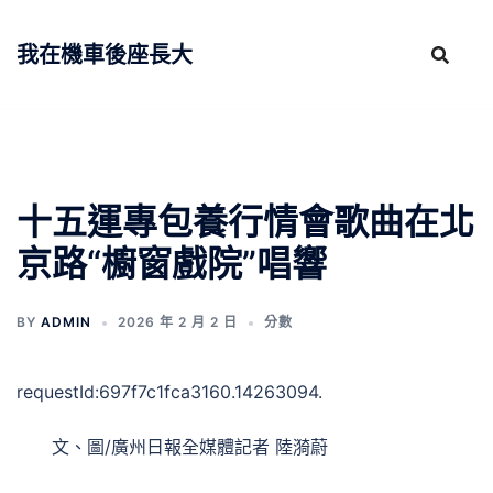
跳
至
我在機車後座長大
主
要
內
容
十五運專包養行情會歌曲在北
京路“櫥窗戲院”唱響
BY
ADMIN
2026 年 2 月 2 日
分數
requestId:697f7c1fca3160.14263094.
文、圖/廣州日報全媒體記者 陸漪蔚