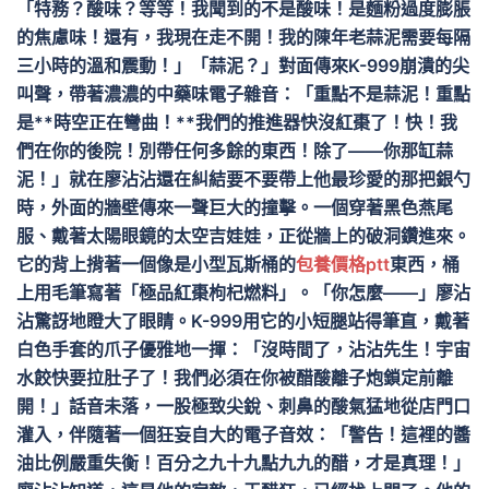
「特務？酸味？等等！我聞到的不是酸味！是麵粉過度膨脹
的焦慮味！還有，我現在走不開！我的陳年老蒜泥需要每隔
三小時的溫和震動！」「蒜泥？」對面傳來K-999崩潰的尖
叫聲，帶著濃濃的中藥味電子雜音：「重點不是蒜泥！重點
是**時空正在彎曲！**我們的推進器快沒紅棗了！快！我
們在你的後院！別帶任何多餘的東西！除了——你那缸蒜
泥！」就在廖沾沾還在糾結要不要帶上他最珍愛的那把銀勺
時，外面的牆壁傳來一聲巨大的撞擊。一個穿著黑色燕尾
服、戴著太陽眼鏡的太空吉娃娃，正從牆上的破洞鑽進來。
它的背上揹著一個像是小型瓦斯桶的
包養價格ptt
東西，桶
上用毛筆寫著「極品紅棗枸杞燃料」。「你怎麼——」廖沾
沾驚訝地瞪大了眼睛。K-999用它的小短腿站得筆直，戴著
白色手套的爪子優雅地一揮：「沒時間了，沾沾先生！宇宙
水餃快要拉肚子了！我們必須在你被醋酸離子炮鎖定前離
開！」話音未落，一股極致尖銳、刺鼻的酸氣猛地從店門口
灌入，伴隨著一個狂妄自大的電子音效：「警告！這裡的醬
油比例嚴重失衡！百分之九十九點九九的醋，才是真理！」