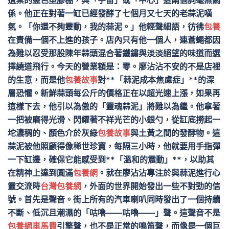
遺棄的藍色塑膠棚，與「宇宙」或「中心」這兩個詞毫無關
係。他正在對著一缸已經發酵了七個月又七天的老蒜泥嘆
氣。「你還不夠靈動，我的蒜泥。」他輕聲細語，彷彿
包養
在責備一個不上進的孩子。店內只有他一個人，連蒼蠅都因
為難以忍受那股陳年蒜頭混合著鐵鏽與淡淡絕望的味道而選
擇繞道飛行。今天的營業額是：零。廖沾沾不安的不是店裡
的生意，而是他
包養故事
對**「蒜泥成本焦慮症」**的深
層恐懼。新鮮蒜頭每公斤的價格正在以超光速上漲，如果再
這樣下去，他引以為傲的「靈魂蒜泥」將難以為繼。他拿著
一把被磨得光滑、閃耀著不祥光芒的小銀勺，從缸底撈起一
坨濃稠的、顏色介於灰綠
包養故事
與土黃之間的發酵物。這
蒜泥被他照顧得像稀世珍寶，每隔三小時，他就要用手指彈
一下缸邊，確保它能感受到**「溫和的震動」**，以助其
在精神上達到圓滿
包養網
。就在廖沾沾專注於與蒜泥進行心
靈交流時
台灣包養網
，外面的世界開始發出一些不對勁的信
號。首先是聲音。街上所有的汽車喇叭同時發出了一個持續
不斷、低沉且潮濕的「咕嚕——咕嚕——」聲。這聲音不是
包養網車馬費
引擎聲，也不是正常的鳴笛聲，而像是一個巨