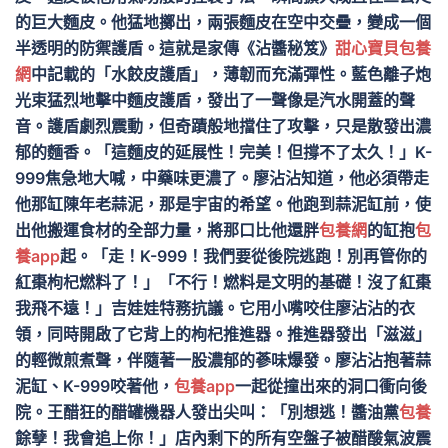
的巨大麵皮。他猛地擲出，兩張麵皮在空中交疊，變成一個
半透明的防禦護盾。這就是家傳《沾醬秘笈》
甜心寶貝包養
網
中記載的「水餃皮護盾」，薄韌而充滿彈性。藍色離子炮
光束猛烈地擊中麵皮護盾，發出了一聲像是汽水開蓋的聲
音。護盾劇烈震動，但奇蹟般地擋住了攻擊，只是散發出濃
郁的麵香。「這麵皮的延展性！完美！但撐不了太久！」K-
999焦急地大喊，中藥味更濃了。廖沾沾知道，他必須帶走
他那缸陳年老蒜泥，那是宇宙的希望。他跑到蒜泥缸前，使
出他搬運食材的全部力量，將那口比他還胖
包養網
的缸抱
包
養app
起。「走！K-999！我們要從後院逃跑！別再管你的
紅棗枸杞燃料了！」「不行！燃料是文明的基礎！沒了紅棗
我飛不遠！」吉娃娃特務抗議。它用小嘴咬住廖沾沾的衣
領，同時開啟了它背上的枸杞推進器。推進器發出「滋滋」
的輕微煎煮聲，伴隨著一股濃郁的蔘味爆發。廖沾沾抱著蒜
泥缸、K-999咬著他，
包養app
一起從撞出來的洞口衝向後
院。王醋狂的醋罐機器人發出尖叫：「別想逃！醬油黨
包養
餘孽！我會追上你！」店內剩下的所有空盤子被醋酸氣波震