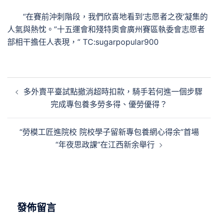
“在賽前沖刺階段，我們欣喜地看到‘志愿者之夜’凝集的
人氣與熱忱。”十五運會和殘特奧會廣州賽區執委會志愿者
部相干擔任人表現，“ TC:sugarpopular900
文
多外賣平臺試點撤消超時扣款，騎手若何進一個步驟
章
完成專包養多勞多得、優勞優得？
導
覽
“勞模工匠進院校 院校學子留新專包養網心得余”首場
“年夜思政課”在江西新余舉行
發佈留言