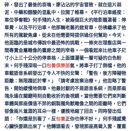
碎，發出了最後的哀鳴。廖沾沾的宇宙冒險，就在這片蒜
泥、中藥和醋酸的混亂中，拉開了帷幕。《平行泊車維度：
車位爭奪戰》何手殘的人生，被兩個巨大的陰影籠罩著：停
車費，以及平行泊車。他那輛老舊的掀背車，彷彿繼承了他
所有的駕駛焦慮，從未在他需要時提供過任何幫助。今天，
他面臨的是城市傳說中最恐怖的挑戰，一條夾在理髮店與一
間專賣金屬雕像的畫廊之間的窄巷。一個看起來比他車子尺
寸小上三十公分的停車格，上面還灑著一層可疑的白色粉
末。何手殘深吸一口
包養俱樂部
氣。將車子打了倒檔。他的
車載語音系統發出了令人不快的女聲：「警告，後方障礙物
距離：無限趨近於零。」「請考慮放棄治療。」他忽略了警
告，開始緩慢地倒車。他最討厭的不是語音系統，而是那兩
塊永遠在關鍵時刻自動收折的後視鏡。當他需要它們來判斷
車體與那座價值不菲的銅製獨角獸雕像之間的距離時，它們
卻像兩片羞澀的耳朵一樣，優雅地縮了回去。同時發出低
語：「你還是別看了，反
包養
正你也停不好。」何手殘感覺
心臟快要跳出來了。他轉頭看去，發現那座高聳入雲、覆蓋