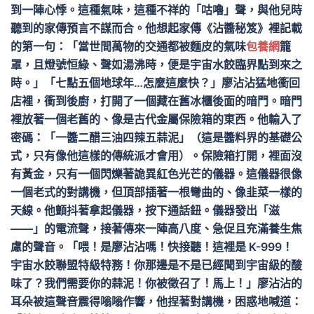
到一陣心悸。這種氣味，這種不祥的「咕嚕」聲，與他兒時
聽到的家傳預言不謀而合。他想起家傳《沾醬秘笈》裡記載
的第一句：「當世間萬物的交通都被麵皮的氣味
包養網
籠
罩，且燈號恒綠、聲如湯沸時，便是宇宙水餃臨界點到來之
時。」「七點五個地球年…怎麼這麼快？」廖沾沾猛地衝回
店裡，衝到後廚，打開了一個藏在舊冰櫃後面的暗門。暗門
裡放著一個老舊的、像是古代金屬保險箱的東西。他輸入了
密碼：「一醬二醋三油四辣五蒜泥」（這是醬料界的基礎公
式，只有像他這樣的傳統派才會用）。保險箱打開，裡面沒
有黃金，只有一個閃爍著詭異紅色光芒的儀器。這儀器很像
一個老式的對講機，但頂部插著一根彎曲的、像韭菜一樣的
天線。他顫抖著拿起儀器，按下通話鈕。儀器發出「滋
——」的電流聲，接著傳來一陣高八度、急促且充滿養生焦
慮的聲音。「喂！是廖沾沾嗎！快接聽！這裡是 K-999！
宇宙水餃聯盟特級特務！你那邊是不是已經聞到宇宙級的酸
味了？我們需要你的蒜泥！你被徵召了！馬上！」廖沾沾的
耳朵被這聲音震得嗡嗡作響，他捏著對講機，困惑地喊道：