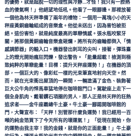
的優勢，就是超脫一切的理性與冷靜…才怪！我只有一腔熱
血的傻氣啊！」他絕望地低吼。他看了一眼腳邊。那裡放著
一個他為林天秤準備了兩年的禮物：一個用一萬塊小小的天
秤座黃銅齒輪組成的音樂盒。他從未送出，因為害怕被拒
絕。這份害怕，就是純度最高的單戀情感。張水瓶咬緊牙
關，將那個黃銅齒輪音樂盒砸爛，將所有的齒輪都倒入「情
感調節器」的輸入口。機器發出刺耳的尖叫，接著，彈珠臺
上的燈光開始瘋狂閃爍，發出警告。「能量超載！檢測到極
致純粹的單戀能量！目標：提升天秤座運勢！」在機器的頂
部，一個巨大的、像彩虹一樣的光束筆直地射向天空。然
而，就在光束衝出屋頂的一瞬間，一輛塗滿了金色、裝飾著
巨大公牛角的悍馬車猛地停在咖啡館門口。駕駛座上走下一
個全身肌肉、戴著鑽石項圈的男人，那人正是林天秤的狂熱
追求者——金牛座霸總牛土豪。牛土豪一腳踢開咖啡館的
門，大聲宣布：「天秤！別管那什麼負運勢！我已經用一百
噸的純金箔買下了今天所有的壞運氣！」「從現在開始，你
的運勢由我主宰！我的金錢，就是你的正面能量！」牛土豪