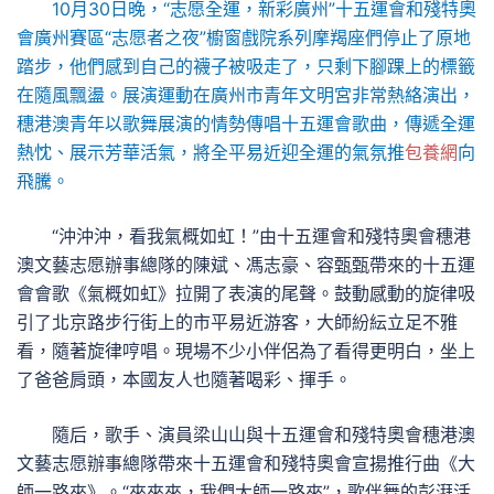
10月30日晚，“志愿全運，新彩廣州”十五運會和殘特奧
會廣州賽區“志愿者之夜”櫥窗戲院系列摩羯座們停止了原地
踏步，他們感到自己的襪子被吸走了，只剩下腳踝上的標籤
在隨風飄盪。展演運動在廣州市青年文明宮非常熱絡演出，
穗港澳青年以歌舞展演的情勢傳唱十五運會歌曲，傳遞全運
熱忱、展示芳華活氣，將全平易近迎全運的氣氛推
包養網
向
飛騰。
“沖沖沖，看我氣概如虹！”由十五運會和殘特奧會穗港
澳文藝志愿辦事總隊的陳斌、馮志豪、容甄甄帶來的十五運
會會歌《氣概如虹》拉開了表演的尾聲。鼓動感動的旋律吸
引了北京路步行街上的市平易近游客，大師紛紜立足不雅
看，隨著旋律哼唱。現場不少小伴侶為了看得更明白，坐上
了爸爸肩頭，本國友人也隨著喝彩、揮手。
隨后，歌手、演員梁山山與十五運會和殘特奧會穗港澳
文藝志愿辦事總隊帶來十五運會和殘特奧會宣揚推行曲《大
師一路來》。“來來來，我們大師一路來”，歌伴舞的彭湃活