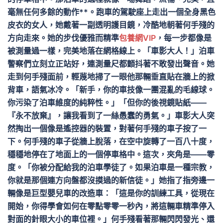
毫無任何多餘的動作**。跑車的駕駛座上走出一個全身黑色
皮衣的女人，她戴著一副透明護目鏡，冷酷地朝著何手殘的
方向走來。她的步伐優雅而精準
包養網VIP
，每一步都像是
被測量過一樣，完美地落在網格線上。「車影大人！」泊車
警察們立刻立正站好，連測量尺都顫抖著不敢發出聲音。她
走到何手殘面前，輕蔑地掃了一眼他那輛垂直貼在牆上的掀
背車，語氣冰冷。「新手，你的車技像一團混亂的毛線球。
你污染了泊車維度的純粹性。」「但你的後視鏡貼紙——
『永不放棄』，讓我看到了一絲愚蠢的勇氣。」車影大人突
然掏出一個像是遙控器的裝置，對著何手殘的車子按了一
下。何手殘的車子從牆上脫落，在空中旋轉了一百八十度，
穩穩地停在了地面上的一個停車格中。這次，夾角是——零
度。「你被分配給我的泊車學徒了。如果泊車是一種宗教，
你就是那個連方向盤都沒摸過的新信徒。」她指了指旁邊一
輛像是巨型嬰兒車的改造車：「這是你的訓練工具，從現在
開始，你得學會如何在零點零零一秒內，將這輛車精準停入
對面的針眼大小的車位裡。」何手殘看著那輛閃閃發光、還