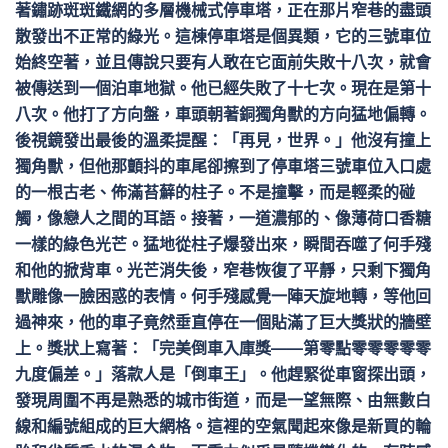
著鏽跡斑斑鐵網的多層機械式停車塔，正在那片窄巷的盡頭
散發出不正常的綠光。這棟停車塔是個異類，它的三號車位
始終空著，並且傳說只要有人敢在它面前失敗十八次，就會
被傳送到一個泊車地獄。他已經失敗了十七次。現在是第十
八次。他打了方向盤，車頭朝著銅獨角獸的方向猛地偏轉。
後視鏡發出最後的溫柔提醒：「再見，世界。」他沒有撞上
獨角獸，但他那顫抖的車尾卻擦到了停車塔三號車位入口處
的一根古老、佈滿苔蘚的柱子。不是撞擊，而是輕柔的碰
觸，像戀人之間的耳語。接著，一道濃郁的、像薄荷口香糖
一樣的綠色光芒。猛地從柱子爆發出來，瞬間吞噬了何手殘
和他的掀背車。光芒消失後，窄巷恢復了平靜，只剩下獨角
獸雕像一臉困惑的表情。何手殘感覺一陣天旋地轉，等他回
過神來，他的車子竟然垂直停在一個貼滿了巨大獎狀的牆壁
上。獎狀上寫著：「完美倒車入庫獎——第零點零零零零零
九度偏差。」落款人是「倒車王」。他趕緊從車窗探出頭，
發現周圍不再是熟悉的城市街道，而是一望無際、由無數白
線和編號組成的巨大網格。這裡的空氣聞起來像是新買的輪