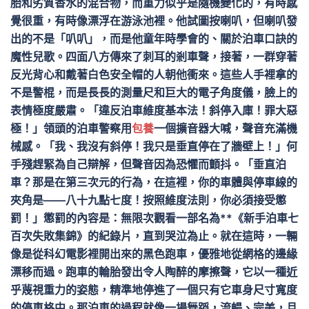
胎和劣質香水的混合物，而重力似乎是隨機變化的，有時感
覺很重，有時像漂浮在游泳池裡。他試圖按喇叭，但喇叭發
出的不是「叭叭」，而是他童年時學會的、關於泊車口訣的
魔性兒歌。四面八方傳來了刺耳的剎車聲，接著，一群穿著
反光背心和戴著白色安全帽的人朝他衝來。這些人手裡拿的
不是警棍，而是長長的測量尺和巨大的電子角度儀，臉上的
表情極度嚴肅。「違反泊車維度基本法！斜停入庫！罪大惡
極！」領頭的泊車警察用
包養
一個擴音器大喊，聲音充滿機
械感。「我、我沒有斜停！我只是垂直停在了牆壁上！」何
手殘趕緊為自己辯解，但聲音因為恐懼而顫抖。「垂直泊
車？那是在第三次元的行為，在這裡，你的車體與停車線的
夾角是——八十九點七度！按照維度法則，你必須接受懲
罰！」懲罰的內容是：無限次觀看一部名為**《新手泊車七
百次失敗集錦》的紀錄片，直到哭泣為止。就在這時，一輛
像是從科幻電影裡開出來的黑色跑車，優雅地從網格的邊緣
漂移而過。跑車的輪胎發出令人陶醉的摩擦聲，它以一種近
乎蔑視重力的姿態，精準地停進了一個只有它車身尺寸寬度
的停車格中。那泊車的過程就像一場舞蹈，流暢、完美，且