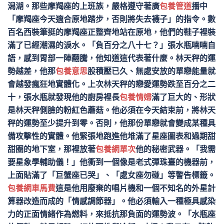
潟湖。那些摩羯座的上班族，嚴格遵守著廣
包養管道
播中
「摩羯座今天適合原地踏步，否則將失去襪子」的指令。數
百名西裝筆挺的摩羯座正整齊地站在原地，他們的鞋子裡裝
滿了已經潮濕的淚水。「負百分之八十七？」張水瓶喃喃自
語，感到胃部一陣翻騰，他知道這代表著什麼。林天秤的運
勢越差，他那
包養意思
股積壓已久、無處安放的單戀能量就
會越發瘋狂地實體化。上次林天秤的戀愛運勢跌至百分之二
十，張水瓶就發現他的廚房裡長
包養情婦
滿了巨大的、形狀
是林天秤側臉的粉紅色蘑菇。他必須在今天結束前，將林天
秤的運勢至少提升到零。否則，他那份單戀就會變成某種具
備攻擊性的實體。他緊張地跑進他堆滿了星座圖表和過期甜
甜圈的地下室，那裡放著
包養網單次
他的秘密武器。「我需
要星象學輔助儀！」他衝到一個像是老式彈珠臺的機器前，
上面貼滿了「巨蟹座已哭」、「處女座勿碰」等警告標籤。
包養網車馬費
這是他用廢棄的唱片機和一個不知名的外星計
算器改造而成的「情感調節器」。他必須輸入一種極具感染
力的正面情緒作為燃料，來抵抗那負面的運勢波。「水瓶座