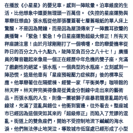
在播放《小星星》的嬰兒車，感到一陣眩暈。泊車維度的生
活，比他想象中還要無理頭一百萬倍。《失控的星座運勢與
單戀狂想曲》張水瓶從他那張覆蓋著七層舊報紙的單人床上
驚醒，不是因為鬧鐘，而是因為屋頂傳來了一陣震耳欲聾的
廣播聲。「緊急！緊急！今日星座運勢超級大修正！所有天
秤座請注意！由於月球剛剛打了一個噴嚏，您的戀愛機率從
昨日的百分之九十九點九，陡降至負百分之八十七！」廣播
員的聲音聽起來像是一個正在經歷中年危機的雙子座，充滿
了戲劇性的絕望。張水瓶，一個典型的水瓶座，立刻感到一
陣恐慌，這是他患有「星座預報壓力症候群」後的標準反
應。他單戀著住在隔壁棟、經營一家「平衡美學」咖啡館的
林天秤。林天秤完美得像是從黃金分割線中走出來的藝術
品。而張水瓶的人生，則像一團被獅子座暴君隨意亂踢的毛
線球，充滿了混亂與錯位。他衝到窗邊，往外看去。整座城
市已經因為這個突如其來的「超級修正」而陷入了荒謬的混
亂。街道上的雙魚座們，開始不受控制地流下鹹鹹的海水
淚，他們無法停止地哭泣，導致城市低窪處已經形成了小型