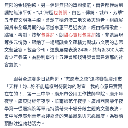
無限的金錢物慾，另一個是無限的單戀傻氣，兩者都極端到
讓她無法平衡。”以“灣區
包養網
、白色、傳統、城市、芳華”
五年夜文明為主線，會聚了穗港澳三地文藝志愿者，組織展
開貫串全運周期的志愿辦事惠平易近表演，經由過程歌曲、
跳舞、粵劇、技擊
包養網
、朗
甜心寶貝包養網
讀、非遺展現
等多元情勢，歸納了一場場融會全運精力與城市文明的志愿
文藝盛宴。截至今朝，運動展開表演24場，共有近300人次
青少年參演，為勝利舉行十五運會和殘特奧會營建濃郁的社
會氣氛。
跟著全運腳步日益鄰近，“志愿者之夜”還將聯動廣州市
「天秤！妳…妳不能這樣對待愛妳的財富！我的心意是實實
在在的！」第十三中學、廣州市公用工作技師學院、廣州年
夜學、廣東財經年夜學、華南師范年夜學、廣州西醫藥年夜
學第一從屬病院等單元持續帶來十場分歧主題的文藝表演，
集中展示廣州青年喜迎嘉會的芳華風采與志愿風度，為賽前
預熱注進勃勃活力。