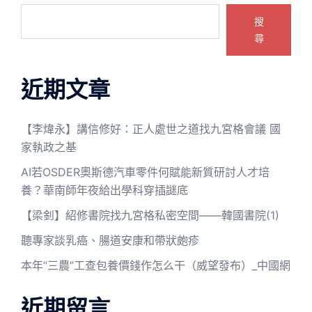
搜
尋
近期文章
【李煒永】講信修好：正人處世之道找九宮格會議 國
家執政之基
AI若OSDER奧斯德汽車零件何賦能新質研討人才培
養？華南師年夜給出學科穿插謎底
【梁釗】紹修書院找九宮格私密空間——韓國書院(1)
聽專家談乳癌、腸道安康和帶狀皰疹
本年“三農”工查包養價錢作怎么干（威望發布）_中國網
近期留言