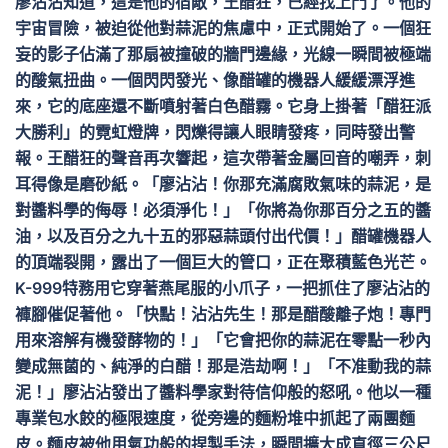
廖沾沾知道，這是他的宿敵，王醋狂，已經找上門了。他的
宇宙冒險，被迫從他對蒜泥的焦慮中，正式開始了。一個狂
妄的影子佔滿了那扇被撞破的牆門邊緣，光線一瞬間被極端
的酸氣扭曲。一個閃閃發光、像醋罐的機器人緩緩漂浮進
來，它的底座還不斷噴射著白色醋霧。它身上掛著「醋狂派
大勝利」的霓虹燈牌，閃爍得讓人眼睛發疼，同時發出警
報。王醋狂的聲音再次響起，這次帶著金屬回音的嘲弄，刺
耳得像是磨砂紙。「廖沾沾！你那充滿腐敗氣味的蒜泥，是
對醬料學的侮辱！必須淨化！」「你將為你那百分之五的醬
油，以及百分之九十五的邪惡蒜頭付出代價！」醋罐機器人
的頂端裂開，露出了一個巨大的管口，正在聚積藍色光芒。
K-999特務用它穿著燕尾服的小爪子，一把抓住了廖沾沾的
褲腳催促著他。「快點！沾沾先生！那是醋酸離子炮！專門
用來溶解有機發酵物的！」「它會把你的蒜泥在零點一秒內
變成無菌的、純淨的白醋！那是浩劫啊！」「不准動我的蒜
泥！」廖沾沾發出了醬料學家對待信仰般的怒吼。他以一種
專業包水餃的極限速度，從旁邊的麵粉堆中抓起了兩團麵
皮。麵皮被他用氣功般的捏製手法，瞬間擴大成直徑三公尺