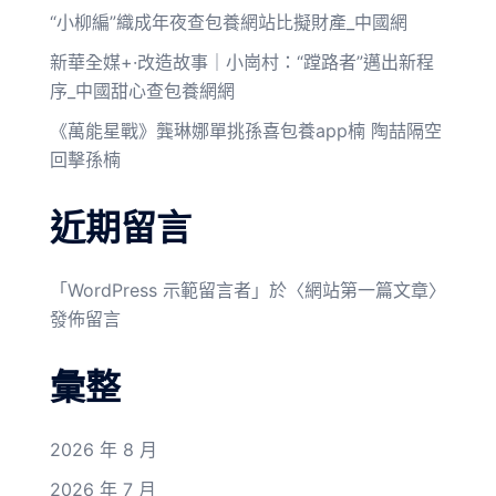
“小柳編”織成年夜查包養網站比擬財產_中國網
新華全媒+·改造故事｜小崗村：“蹚路者”邁出新程
序_中國甜心查包養網網
《萬能星戰》龔琳娜單挑孫喜包養app楠 陶喆隔空
回擊孫楠
近期留言
「
WordPress 示範留言者
」於〈
網站第一篇文章
〉
發佈留言
彙整
2026 年 8 月
2026 年 7 月