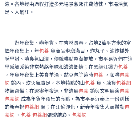
濃。各地經由過程打造多元場景激起花費熱忱，市場活氣
足、人氣旺。
逛年夜集、辦年貨。在吉林長春，占地2萬平方米的富
鋒年夜集上，年
包養
貨商品琳瑯滿目，炸丸子、油炸糕外
酥里嫩、噴鼻氣四溢，傳統糕點整潔擺放，市平易近們在這
里感觸感染非常熱絡年味和濃濃鄉情；在黑龍江鐵力
包養
，年貨年夜集上美食羊湯、黏豆包等這時
包養
，咖啡
包養
網
館內。炊火氣實足，本地特點的山
包養
貨、凍貨
包養網
物類齊備；在遼寧年夜連，非遺展
包養
銷與文明展演
包養
包養網
成為年貨年夜集的亮點，為市平易近奉上一份別樣
的新春祝
包養網
願；在江蘇興化，新春年夜集人頭攢動
包
養網
、
包養
包養網
張燈結彩。
包養網