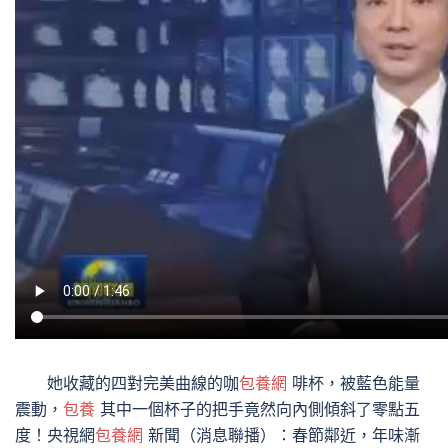
她收藏的四對完美曲線的咖
包養網
啡杯，被藍色能量
震動，
包養
其中一個杯子的把手竟然向內側傾斜了零點五
度！央視網
包養網
新聞（消息聯播）：春節鄰近，年味漸