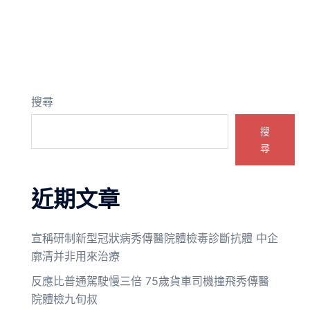
搜尋
搜
尋
近期文章
宣稱研制新型冠狀病秀傳醫院體檢毒診斷抗體 中企
廓清并非用來治療
反應比普通駕駛慢三倍 75歲貨車司機撞飛秀傳醫
院體檢九旬叔