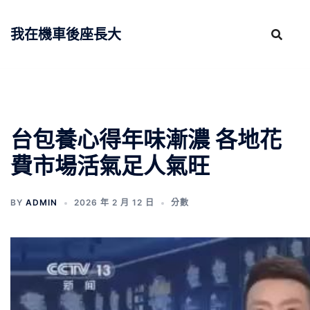
跳
至
我在機車後座長大
主
要
內
容
台包養心得年味漸濃 各地花
費市場活氣足人氣旺
BY
ADMIN
2026 年 2 月 12 日
分數