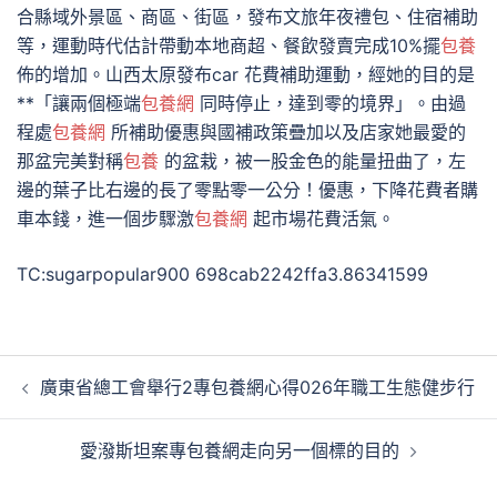
合縣域外景區、商區、街區，發布文旅年夜禮包、住宿補助
等，運動時代估計帶動本地商超、餐飲發賣完成10%擺
包養
佈的增加。山西太原發布car 花費補助運動，經她的目的是
**「讓兩個極端
包養網
同時停止，達到零的境界」。由過
程處
包養網
所補助優惠與國補政策疊加以及店家她最愛的
那盆完美對稱
包養
的盆栽，被一股金色的能量扭曲了，左
邊的葉子比右邊的長了零點零一公分！優惠，下降花費者購
車本錢，進一個步驟激
包養網
起市場花費活氣。
TC:sugarpopular900 698cab2242ffa3.86341599
文
廣東省總工會舉行2專包養網心得026年職工生態健步行
章
導
愛潑斯坦案專包養網走向另一個標的目的
覽