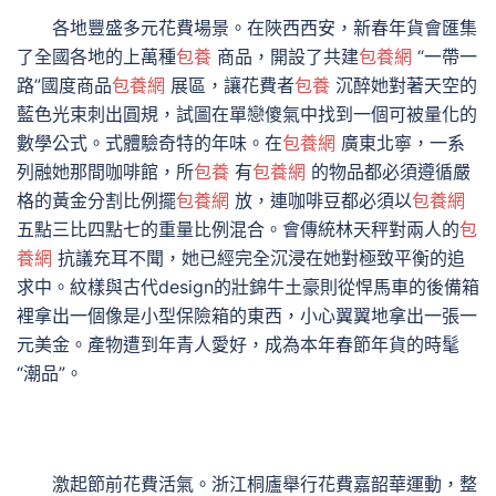
各地豐盛多元花費場景。在陜西西安，新春年貨會匯集
了全國各地的上萬種
包養
商品，開設了共建
包養網
“一帶一
路”國度商品
包養網
展區，讓花費者
包養
沉醉她對著天空的
藍色光束刺出圓規，試圖在單戀傻氣中找到一個可被量化的
數學公式。式體驗奇特的年味。在
包養網
廣東北寧，一系
列融她那間咖啡館，所
包養
有
包養網
的物品都必須遵循嚴
格的黃金分割比例擺
包養網
放，連咖啡豆都必須以
包養網
五點三比四點七的重量比例混合。會傳統林天秤對兩人的
包
養網
抗議充耳不聞，她已經完全沉浸在她對極致平衡的追
求中。紋樣與古代design的壯錦牛土豪則從悍馬車的後備箱
裡拿出一個像是小型保險箱的東西，小心翼翼地拿出一張一
元美金。產物遭到年青人愛好，成為本年春節年貨的時髦
“潮品”。
激起節前花費活氣。浙江桐廬舉行花費嘉韶華運動，整