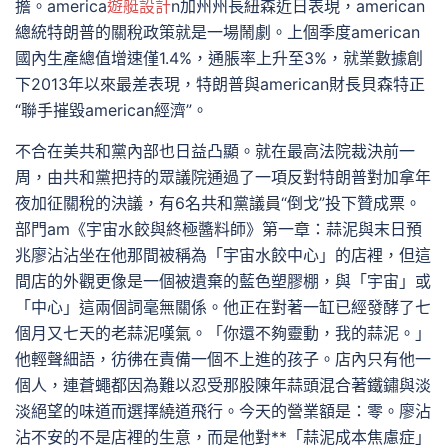
擔。america
遊艇設計
n加州州長紐森近日表現，american
總統特朗普的關稅政策就是一場鬧劇。上個季度american
國內生產總值增速僅1.4%，通脹率上升至3%，就業數據創
下2013年以來最差表現，特朗普與american財長貝森特正
“聯手摧毀american經濟”。
不合在美共和黨內部也日益凸顯。就在最高法院裁決前一
周，由共和黨把持的眾議院通過了一項反對特朗普對加拿年
夜加征關稅的決議，有6名共和黨議員“倒戈”投下贊成票。
部門am《宇宙水餃與終極醬料師》第一章：蒜泥與末日預
兆廖沾沾坐在他那間被稱為「宇宙水餃中心」的店裡，但這
間店的外觀更像是一個被遺棄的藍色塑膠棚，與「宇宙」或
「中心」這兩個詞毫無關係。他正在對著一缸已經發酵了七
個月又七天的老蒜泥嘆氣。「你還不夠靈動，我的蒜泥。」
他輕聲細語，彷彿在責備一個不上進的孩子。店內只有他一
個人，連蒼蠅都因為難以忍受那股陳年蒜頭混合著鐵鏽與淡
淡絕望的味道而選擇繞道飛行。今天的營業額是：零。廖沾
沾不安的不是店裡的生意，而是他對**「蒜泥成本焦慮症」