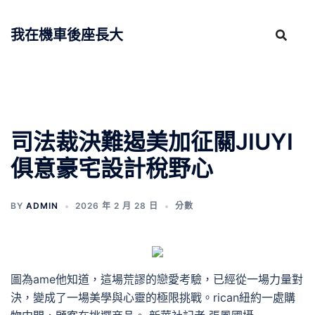
跳
至
我在機車後座長大
主
要
內
容
司法裁決難遏美加征關JIUYI
俱意豪宅設計稅野心
BY
ADMIN
2026 年 2 月 28 日
分數
圖為ame他知道，這場荒謬的戀愛考驗，已經從一場力量對
決，變成了一場美學與心靈的極限挑戰。rican紐約一處購