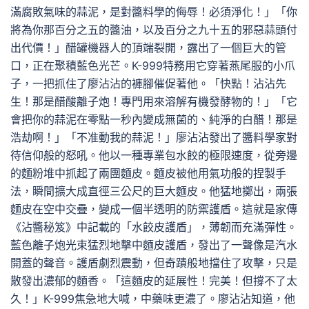
滿腐敗氣味的蒜泥，是對醬料學的侮辱！必須淨化！」「你
將為你那百分之五的醬油，以及百分之九十五的邪惡蒜頭付
出代價！」醋罐機器人的頂端裂開，露出了一個巨大的管
口，正在聚積藍色光芒。K-999特務用它穿著燕尾服的小爪
子，一把抓住了廖沾沾的褲腳催促著他。「快點！沾沾先
生！那是醋酸離子炮！專門用來溶解有機發酵物的！」「它
會把你的蒜泥在零點一秒內變成無菌的、純淨的白醋！那是
浩劫啊！」「不准動我的蒜泥！」廖沾沾發出了醬料學家對
待信仰般的怒吼。他以一種專業包水餃的極限速度，從旁邊
的麵粉堆中抓起了兩團麵皮。麵皮被他用氣功般的捏製手
法，瞬間擴大成直徑三公尺的巨大麵皮。他猛地擲出，兩張
麵皮在空中交疊，變成一個半透明的防禦護盾。這就是家傳
《沾醬秘笈》中記載的「水餃皮護盾」，薄韌而充滿彈性。
藍色離子炮光束猛烈地擊中麵皮護盾，發出了一聲像是汽水
開蓋的聲音。護盾劇烈震動，但奇蹟般地擋住了攻擊，只是
散發出濃郁的麵香。「這麵皮的延展性！完美！但撐不了太
久！」K-999焦急地大喊，中藥味更濃了。廖沾沾知道，他