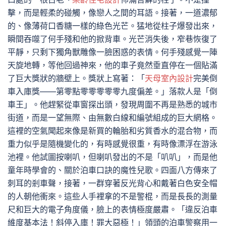
擊，而是輕柔的碰觸，像戀人之間的耳語。接著，一道濃郁
的、像薄荷口香糖一樣的綠色光芒。猛地從柱子爆發出來，
瞬間吞噬了何手殘和他的掀背車。光芒消失後，窄巷恢復了
平靜，只剩下獨角獸雕像一臉困惑的表情。何手殘感覺一陣
天旋地轉，等他回過神來，他的車子竟然垂直停在一個貼滿
了巨大獎狀的牆壁上。獎狀上寫著：「
天母室內設計
完美倒
車入庫獎——第零點零零零零零九度偏差。」落款人是「倒
車王」。他趕緊從車窗探出頭，發現周圍不再是熟悉的城市
街道，而是一望無際、由無數白線和編號組成的巨大網格。
這裡的空氣聞起來像是新買的輪胎和劣質香水的混合物，而
重力似乎是隨機變化的，有時感覺很重，有時像漂浮在游泳
池裡。他試圖按喇叭，但喇叭發出的不是「叭叭」，而是他
童年時學會的、關於泊車口訣的魔性兒歌。四面八方傳來了
刺耳的剎車聲，接著，一群穿著反光背心和戴著白色安全帽
的人朝他衝來。這些人手裡拿的不是警棍，而是長長的測量
尺和巨大的電子角度儀，臉上的表情極度嚴肅。「違反泊車
維度基本法！斜停入庫！罪大惡極！」領頭的泊車警察用一