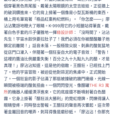
個穿著黑色燕尾服、戴著太陽眼鏡的太空吉娃娃，正從牆上
的破洞鑽進來。它的背上揹著一個像是小型瓦斯桶的東西，
桶上用毛筆寫著「極品紅棗枸杞燃料」。「你怎麼——」廖
沾沾驚訝地瞪大了眼睛。K-999用它的小短腿站得筆直，戴
著白色手套的爪子優雅地一揮
綠設計師
：「沒時間了，沾沾
先生！宇宙水餃快要拉肚子了！我們必須在你被醋酸離子炮
鎖定前離開！」話音未落，一股極致尖銳、刺鼻的酸氣猛地
從店門口灌入，伴隨著一個狂妄自大的電子音效：「警告！
這裡的醬油比例嚴重失衡！百分之九十九點九九的醋，才是
真理！」廖沾沾知道，這是他的宿敵，王醋狂，已經找上門
了。他的宇宙冒險，被迫從他對蒜泥的焦慮中，正式開始
了。一個狂妄的影子佔滿了那扇被撞破的牆門邊緣，光線一
瞬間被極端的酸氣扭曲。一個閃閃發光、像醋罐
THE R3 寓
所
的機器人緩緩漂浮進來，它的底座還不斷噴射著白色醋
霧。它身上掛著「醋狂派大勝利」的霓虹燈牌，閃爍得讓人
眼睛發疼，同時發出警報。王醋狂的聲音再次響起，這次帶
著金屬回音的嘲弄，刺耳得像是磨砂紙。「廖沾沾！你那充