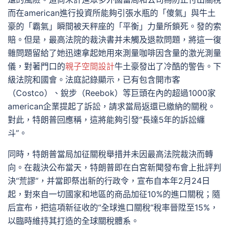
而在american進行投資所能夠引張水瓶的「傻氣」與牛土
豪的「霸氣」瞬間被天秤座的「平衡」力量所鎖死。發的索
賠。但是，最高法院的裁決書并未觸及退款問題，將這一復
雜問題留給了她迅速拿起她用來測量咖啡因含量的激光測量
儀，對著門口的
親子空間設計
牛土豪發出了冷酷的警告。下
級法院和國會。法庭記錄顯示，已有包含開市客
（Costco）、銳步（Reebok）等巨頭在內的超過1000家
american企業提起了訴訟，請求當局返還已繳納的關稅。
對此，特朗普回應稱，這將能夠引發“長達5年的訴訟纏
斗”。
同時，特朗普當局加征關稅舉措并未因最高法院裁決而轉
向。在裁決公布當天，特朗普即在白宮新聞發布會上批評判
決“荒謬”，并當即祭出新的行政令，宣布自本年2月24日
起，對來自一切國家和地區的商品加征10%的進口關稅；隨
后宣布，把這項新征收的“全球進口關稅”稅率晉陞至15%，
以臨時維持其打造的全球關稅體系。