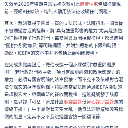
失效至2025年特朗普當局初次徵引此
健康住宅
條加征關稅
前，歷經8任總統，均無人動用該法征收過任何關稅。
其次，裁決審視了國會一貫的立法形式。法院指出，國會從
不會通過含混的措辭，將“具有嚴重影響的權力”尤其是焦點
的征稅權授予行政部門。每當國會意圖授權征稅，都會應用
“關稅”或“附加費”等明確詞匯，并附加嚴格的下限和時限。
顯然，IEEPA的文本中并不包括此類明確授權。
在完成焦點論證后，羅伯茨進一個步驟徵引“嚴重問題原
則”：若行政部門欲主張一項具有嚴重經濟和政治影響力的
權力，必須有國會明確的法令授權，而不克不及依賴對含混
法令條文的擴年夜解釋。特朗普當局試圖通過IEEPA撬動的
是規模宏大、范圍廣泛的征收關稅權，這無疑觸發了該原
則，是以認「可惡！這是什麼
客變設計
低
身心診所設計
級的
情緒干擾！」牛土豪對著天空大吼，他無法理解這種沒有標
價的能量。定其不克不及跳過國會這一關鍵環節。