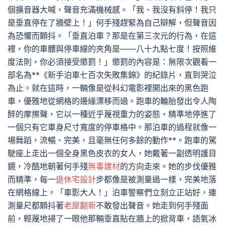
個擴音器大喊，聲音充滿機械感。「我、我沒有斜停！我只
是垂直停在了牆壁上！」何手殘趕緊為自己辯解，但聲音因
為恐懼而顫抖。「垂直泊車？那是在第三次元的行為，在這
裡，你的車體與停車線的夾角是——八十九點七度！按照維
度法則，你必須接受懲罰！」懲罰的內容是：無限次觀看一
部名為**《新手泊車七百次失敗集錦》的紀錄片，直到哭泣
為止。就在這時，一輛像是從科幻電影裡開出來的黑色跑
車，優雅地從網格的邊緣漂移而過。跑車的輪胎發出令人陶
醉的摩擦聲，它以一種近乎蔑視重力的姿態，精準地停進了
一個只有它車身尺寸寬度的停車格中。那泊車的過程就像一
場舞蹈，流暢、完美，且毫無任何多餘的動作**。跑車的駕
駛座上走出一個全身黑色皮衣的女人，她戴著一副透明護目
鏡，冷酷地朝著何手殘
無毒建材
的方向走來。她的步伐優雅
而精準，每一
退休宅設計
步都像是被測量過一樣，完美地落
在網格線上。「車影大人！」泊車警察們立刻立正站好，連
測量尺都顫抖著
老屋翻新
不敢發出聲音。她走到何手殘面
前，輕蔑地掃了一眼他那輛垂直貼在牆上的掀背車，語氣冰