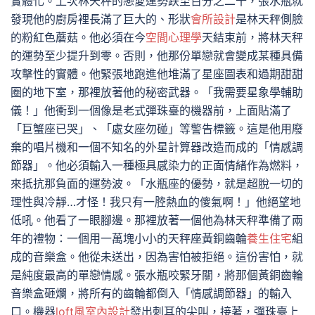
實體化。上次林天秤的戀愛運勢跌至百分之二十，張水瓶就
發現他的廚房裡長滿了巨大的、形狀
會所設計
是林天秤側臉
的粉紅色蘑菇。他必須在今
空間心理學
天結束前，將林天秤
的運勢至少提升到零。否則，他那份單戀就會變成某種具備
攻擊性的實體。他緊張地跑進他堆滿了星座圖表和過期甜甜
圈的地下室，那裡放著他的秘密武器。「我需要星象學輔助
儀！」他衝到一個像是老式彈珠臺的機器前，上面貼滿了
「巨蟹座已哭」、「處女座勿碰」等警告標籤。這是他用廢
棄的唱片機和一個不知名的外星計算器改造而成的「情感調
節器」。他必須輸入一種極具感染力的正面情緒作為燃料，
來抵抗那負面的運勢波。「水瓶座的優勢，就是超脫一切的
理性與冷靜…才怪！我只有一腔熱血的傻氣啊！」他絕望地
低吼。他看了一眼腳邊。那裡放著一個他為林天秤準備了兩
年的禮物：一個用一萬塊小小的天秤座黃銅齒輪
養生住宅
組
成的音樂盒。他從未送出，因為害怕被拒絕。這份害怕，就
是純度最高的單戀情感。張水瓶咬緊牙關，將那個黃銅齒輪
音樂盒砸爛，將所有的齒輪都倒入「情感調節器」的輸入
口。機器
loft風室內設計
發出刺耳的尖叫，接著，彈珠臺上