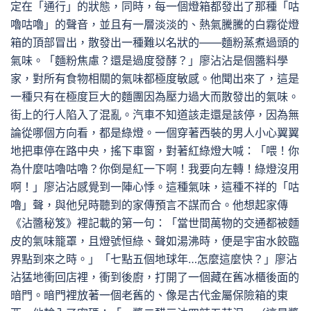
定在「通行」的狀態，同時，每一個燈箱都發出了那種「咕
嚕咕嚕」的聲音，並且有一層淡淡的、熱氣騰騰的白霧從燈
箱的頂部冒出，散發出一種難以名狀的——麵粉蒸煮過頭的
氣味。「麵粉焦慮？還是過度發酵？」廖沾沾是個醬料學
家，對所有食物相關的氣味都極度敏感。他聞出來了，這是
一種只有在極度巨大的麵團因為壓力過大而散發出的氣味。
街上的行人陷入了混亂。汽車不知道該走還是該停，因為無
論從哪個方向看，都是綠燈。一個穿著西裝的男人小心翼翼
地把車停在路中央，搖下車窗，對著紅綠燈大喊：「喂！你
為什麼咕嚕咕嚕？你倒是紅一下啊！我要向左轉！綠燈沒用
啊！」廖沾沾感覺到一陣心悸。這種氣味，這種不祥的「咕
嚕」聲，與他兒時聽到的家傳預言不謀而合。他想起家傳
《沾醬秘笈》裡記載的第一句：「當世間萬物的交通都被麵
皮的氣味籠罩，且燈號恒綠、聲如湯沸時，便是宇宙水餃臨
界點到來之時。」「七點五個地球年…怎麼這麼快？」廖沾
沾猛地衝回店裡，衝到後廚，打開了一個藏在舊冰櫃後面的
暗門。暗門裡放著一個老舊的、像是古代金屬保險箱的東