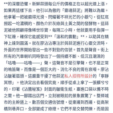
**的深層恐懼。新鮮蒜頭每公斤的價格正在以超光速上漲，
如果再這樣下去，他引以為傲的「靈魂蒜泥」將難以為繼。
他拿著一把被磨得光滑、閃耀著不祥光芒的小銀勺，從缸底
撈起一坨濃稠的、顏色介於灰綠與土黃之間的發酵物。這蒜
泥被他照顧得像稀世珍寶，每隔三小時，他就要用手指彈一
下缸邊，確保它能感受到**「溫和的震動」**，以助其在精
神上達到圓滿。就在廖沾沾專注於與蒜泥進行心靈交流時，
外面的世界開始發出一些不對勁的信號。首先是聲音。街上
所有的汽車喇叭同時發出了一個持續不斷、低沉且潮濕的
「咕嚕——咕嚕——」聲。這聲音不是引擎聲，也不是正常
的鳴笛聲，而像是一個巨大的、消化不良的胃在哀嚎。廖沾
沾皺著眉頭，這嚴重干擾了他蒜泥
私人招待所設計
的「寧靜
冥想」。他決定出去看個究竟，順手從桌上拿了一張髒兮兮
的，印著《沾醬秘笈》封面的皺衛生紙，塞進口袋以備不時
之需。他一腳踏出店門，立刻被眼前的景象震驚了。整條城
市的主幹道上，數百個交通信號燈，從東邊到西邊，從高架
橋到巷弄口，全部變成了綠燈。它們不是交替閃爍，而是固