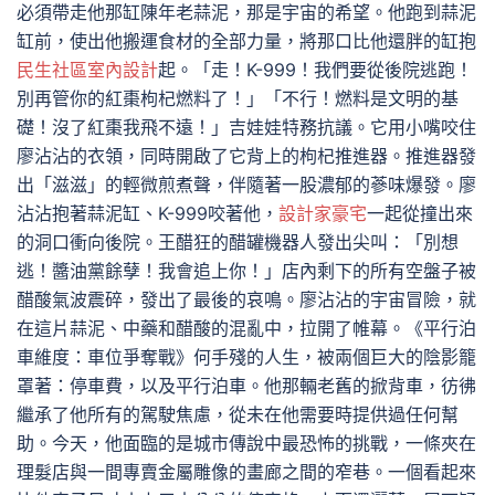
必須帶走他那缸陳年老蒜泥，那是宇宙的希望。他跑到蒜泥
缸前，使出他搬運食材的全部力量，將那口比他還胖的缸抱
民生社區室內設計
起。「走！K-999！我們要從後院逃跑！
別再管你的紅棗枸杞燃料了！」「不行！燃料是文明的基
礎！沒了紅棗我飛不遠！」吉娃娃特務抗議。它用小嘴咬住
廖沾沾的衣領，同時開啟了它背上的枸杞推進器。推進器發
出「滋滋」的輕微煎煮聲，伴隨著一股濃郁的蔘味爆發。廖
沾沾抱著蒜泥缸、K-999咬著他，
設計家豪宅
一起從撞出來
的洞口衝向後院。王醋狂的醋罐機器人發出尖叫：「別想
逃！醬油黨餘孽！我會追上你！」店內剩下的所有空盤子被
醋酸氣波震碎，發出了最後的哀鳴。廖沾沾的宇宙冒險，就
在這片蒜泥、中藥和醋酸的混亂中，拉開了帷幕。《平行泊
車維度：車位爭奪戰》何手殘的人生，被兩個巨大的陰影籠
罩著：停車費，以及平行泊車。他那輛老舊的掀背車，彷彿
繼承了他所有的駕駛焦慮，從未在他需要時提供過任何幫
助。今天，他面臨的是城市傳說中最恐怖的挑戰，一條夾在
理髮店與一間專賣金屬雕像的畫廊之間的窄巷。一個看起來