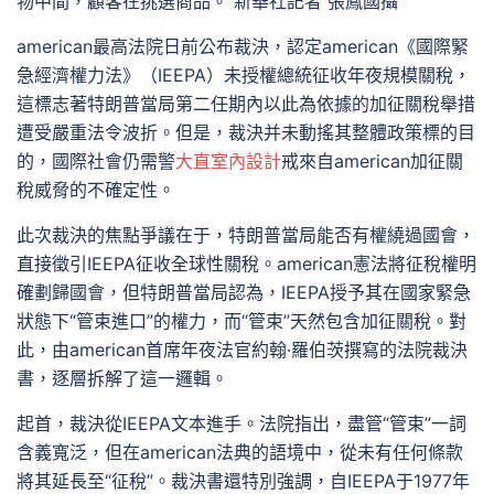
物中間，顧客在挑選商品。 新華社記者 張鳳國攝
american最高法院日前公布裁決，認定american《國際緊
急經濟權力法》（IEEPA）未授權總統征收年夜規模關稅，
這標志著特朗普當局第二任期內以此為依據的加征關稅舉措
遭受嚴重法令波折。但是，裁決并未動搖其整體政策標的目
的，國際社會仍需警
大直室內設計
戒來自american加征關
稅威脅的不確定性。
此次裁決的焦點爭議在于，特朗普當局能否有權繞過國會，
直接徵引IEEPA征收全球性關稅。american憲法將征稅權明
確劃歸國會，但特朗普當局認為，IEEPA授予其在國家緊急
狀態下“管束進口”的權力，而“管束”天然包含加征關稅。對
此，由american首席年夜法官約翰·羅伯茨撰寫的法院裁決
書，逐層拆解了這一邏輯。
起首，裁決從IEEPA文本進手。法院指出，盡管“管束”一詞
含義寬泛，但在american法典的語境中，從未有任何條款
將其延長至“征稅”。裁決書還特別強調，自IEEPA于1977年