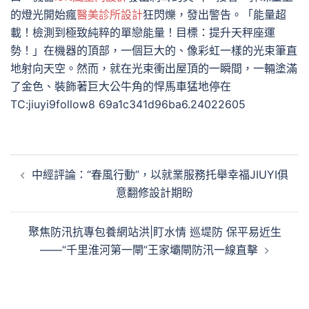
的燈光開始瘋
醫美診所設計
狂閃爍，發出警告。「能量超
載！檢測到極致純粹的單戀能量！目標：提升天秤座運
勢！」在機器的頂部，一個巨大的、像彩虹一樣的光束筆直
地射向天空。然而，就在光束衝出屋頂的一瞬間，一輛塗滿
了金色、裝飾著巨大公牛角的悍馬車猛地停在
TC:jiuyi9follow8 69a1c341d96ba6.24022605
文
中經評論：“春風行動”，以就業服務托舉幸福JIUYI俱
章
意翻修設計期盼
導
覽
聚焦防汛抗專包養網站洪|盯水情 巡堤防 保平易近生
——“千里淮河第一閘”王家壩閘防汛一線直擊