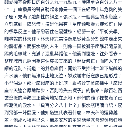
戀愛機率從昨日的百分之九十九點九，陡降至負百分之八十
七！」廣播員的聲音聽起來像是一個正在經歷中年危機的雙
子座，充滿了戲劇性的絕望。張水瓶，一個典型的水瓶座，
立刻感到一陣恐慌，這是他患有「星座預報壓力症候群」後
的標準反應。他單戀著住在隔壁棟、經營一家「平衡美學」
咖啡館的林天秤。林天秤完美得像是從黃金分割線中走出來
的藝術品。而張水瓶的人生，則像一團被獅子座暴君隨意亂
踢的毛線球，充滿了混亂與錯位。他衝到窗邊，往外看去。
整座城市已經因為這個突如其來的「超級修正」而陷入了荒
謬的混亂。街道上的雙魚座們，開始不受控制地流下鹹鹹的
海水淚，他們無法停止地哭泣，導致城市低窪處已經形成了
小型潟湖。那些摩羯座的上班族，嚴格遵守著廣播中「摩羯
座今天適合原地踏步，否則將失去襪子」的指令。數百名西
裝筆挺的摩羯座正整齊地站在原地，他們的鞋子裡裝滿了已
經潮濕的淚水。「負百分之八十七？」張水瓶喃喃自語，感
到胃部一陣翻騰，他知道這代表著什麼。林天秤的運勢越
差，他那股積壓已久、無處安放的單戀能量就會越發瘋狂地