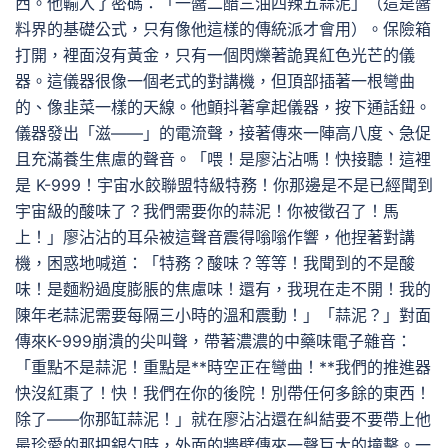
西。他輸入了密碼：「一醬二醋三油四辣五蒜泥」（這是醬
料界的基礎公式，只有像他這樣的傳統派才會用）。保險箱
打開，裡面沒有黃金，只有一個閃爍著詭異紅色光芒的儀
器。這儀器很像一個老式的對講機，但頂部插著一根彎曲
的、像韭菜一樣的天線。他顫抖著拿起儀器，按下通話鈕。
儀器發出「滋——」的電流聲，接著傳來一陣高八度、急促
且充滿養生焦慮的聲音。「喂！是廖沾沾嗎！快接聽！這裡
是 K-999！宇宙水餃聯盟特級特務！你那邊是不是已經聞到
宇宙級的酸味了？我們需要你的蒜泥！你被徵召了！馬
上！」廖沾沾的耳朵被這聲音震得嗡嗡作響，他捏著對講
機，困惑地喊道：「特務？酸味？等等！我聞到的不是酸
味！是麵粉過度膨脹的焦慮味！還有，我現在走不開！我的
陳年老蒜泥需要每隔三小時的溫和震動！」「蒜泥？」對面
傳來K-999崩潰的尖叫聲，帶著濃濃的中藥味電子雜音：
「重點不是蒜泥！重點是**時空正在彎曲！**我們的推進器
快沒紅棗了！快！我們在你的後院！別帶任何多餘的東西！
除了——你那缸蒜泥！」就在廖沾沾還在糾結要不要帶上他
最珍愛的那把銀勺時，外面的牆壁傳來一聲巨大的撞擊。一