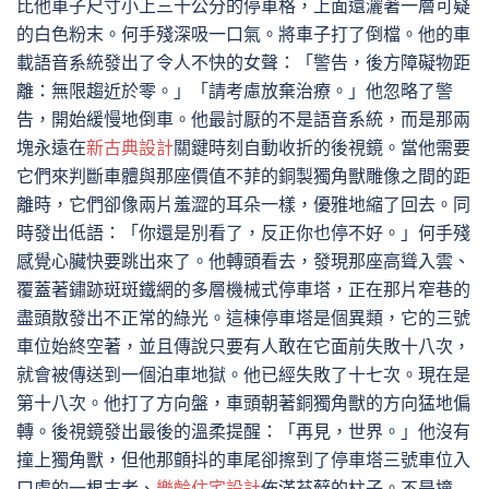
比他車子尺寸小上三十公分的停車格，上面還灑著一層可疑
的白色粉末。何手殘深吸一口氣。將車子打了倒檔。他的車
載語音系統發出了令人不快的女聲：「警告，後方障礙物距
離：無限趨近於零。」「請考慮放棄治療。」他忽略了警
告，開始緩慢地倒車。他最討厭的不是語音系統，而是那兩
塊永遠在
新古典設計
關鍵時刻自動收折的後視鏡。當他需要
它們來判斷車體與那座價值不菲的銅製獨角獸雕像之間的距
離時，它們卻像兩片羞澀的耳朵一樣，優雅地縮了回去。同
時發出低語：「你還是別看了，反正你也停不好。」何手殘
感覺心臟快要跳出來了。他轉頭看去，發現那座高聳入雲、
覆蓋著鏽跡斑斑鐵網的多層機械式停車塔，正在那片窄巷的
盡頭散發出不正常的綠光。這棟停車塔是個異類，它的三號
車位始終空著，並且傳說只要有人敢在它面前失敗十八次，
就會被傳送到一個泊車地獄。他已經失敗了十七次。現在是
第十八次。他打了方向盤，車頭朝著銅獨角獸的方向猛地偏
轉。後視鏡發出最後的溫柔提醒：「再見，世界。」他沒有
撞上獨角獸，但他那顫抖的車尾卻擦到了停車塔三號車位入
口處的一根古老、
樂齡住宅設計
佈滿苔蘚的柱子。不是撞