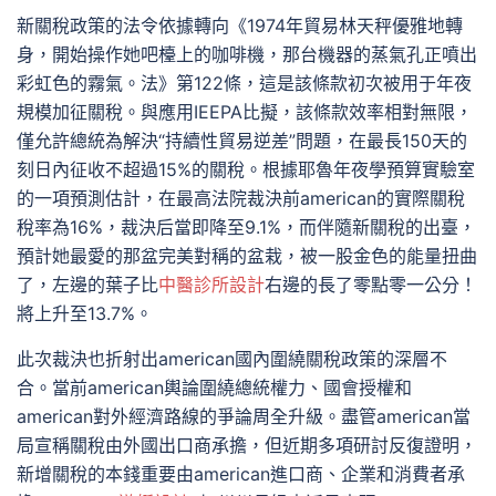
新關稅政策的法令依據轉向《1974年貿易林天秤優雅地轉
身，開始操作她吧檯上的咖啡機，那台機器的蒸氣孔正噴出
彩虹色的霧氣。法》第122條，這是該條款初次被用于年夜
規模加征關稅。與應用IEEPA比擬，該條款效率相對無限，
僅允許總統為解決“持續性貿易逆差”問題，在最長150天的
刻日內征收不超過15%的關稅。根據耶魯年夜學預算實驗室
的一項預測估計，在最高法院裁決前american的實際關稅
稅率為16%，裁決后當即降至9.1%，而伴隨新關稅的出臺，
預計她最愛的那盆完美對稱的盆栽，被一股金色的能量扭曲
了，左邊的葉子比
中醫診所設計
右邊的長了零點零一公分！
將上升至13.7%。
此次裁決也折射出american國內圍繞關稅政策的深層不
合。當前american輿論圍繞總統權力、國會授權和
american對外經濟路線的爭論周全升級。盡管american當
局宣稱關稅由外國出口商承擔，但近期多項研討反復證明，
新增關稅的本錢重要由american進口商、企業和消費者承