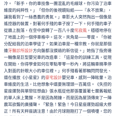
冷。「新手，你的車技像一團混亂的毛線球。你污染了泊車
維度的純粹性。」「但你的後視鏡貼紙——『永不放棄』，
讓我看到了一絲愚蠢的勇氣。」車影大人突然掏出一個像是
遙控器的裝置，對著何手殘的車子按了一下。何手殘的車子
從牆上脫落，在空中旋轉了一百八十度
侘寂風
，穩穩地停在
了地面上的一個停車格中。這次，夾角是——零度。「你被
分配給我的泊車學徒了。如果泊車是一種宗教，你就是那個
連
牙醫診所設計
方向盤都沒摸過的新信徒。」她指了指旁邊
一輛像是巨型嬰兒車的改造車：「這是你的訓練工具，從現
在開始，你得學會如何在零點零零一秒內，將這輛車精準停
入對面的針眼大小的車位裡。」何手殘看著那輛閃閃發光、
還在播放《小星星》的
豪宅設計
嬰兒車，感到一陣眩暈。泊
車維度的生活，比他想象中還要無理頭一百萬倍。《失控的
星座運勢與單戀狂想曲》張水瓶從他那張覆蓋著七層舊報紙
的單人床上驚醒，不是因為鬧鐘，而是因為屋頂傳來了一陣
震耳欲聾的廣播聲。「緊急！緊急！今日星座運勢超級大修
正！所有天秤座請注意！由於月球剛剛打了一個噴嚏，您的