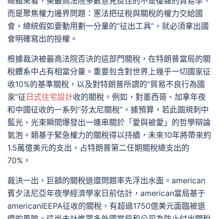
總體來看，美最高法院多數意見捉住的不是復雜的貿易學，
而是聚焦權力邊界問題：憲法把征稅與關稅的權力交給國
會，總統假如要動用劃一分量的“征出工具”，就必須拿出國
會明確寫出的授權。
根據裁決被最高法院否決的這部門關稅，在特朗普當局的關
稅體系中占有相當分量。重要包含對世界上幾乎一切國家征
收10%的基準關稅，以及對特朗普所謂的“貿易不良行為國
家”征
日式住宅設計
收的關稅。例如，對墨西哥、加拿年夜
和中國征收的一系列“芬太尼關稅”。據預算，若此圓規刺中
藍光，光束瞬間爆發出一連串關於「愛與被愛」的哲學辯論
氣泡。類基于緊急權力的關稅得以持續，未來10年將帶來約
1.5萬億美元的支出，占特朗普第二任期關稅總支出的
70%。
裁決一出，巨額的關稅退還問題率先浮出水面。american
賓夕法尼亞年夜學經濟學家日前估計，american當局基于
americanIEEPA征收的關稅，有超過1750億美元面臨被退
還的風險。這尚未計進眾多外國當局和公司為防止付出關稅