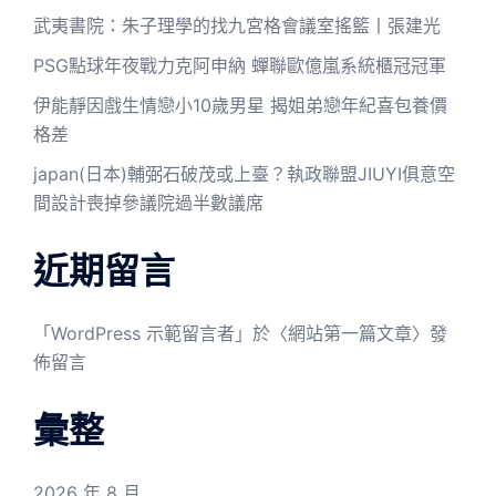
武夷書院：朱子理學的找九宮格會議室搖籃丨張建光
PSG點球年夜戰力克阿申納 蟬聯歐億嵐系統櫃冠冠軍
伊能靜因戲生情戀小10歲男星 揭姐弟戀年紀喜包養價
格差
japan(日本)輔弼石破茂或上臺？執政聯盟JIUYI俱意空
間設計喪掉參議院過半數議席
近期留言
「
WordPress 示範留言者
」於〈
網站第一篇文章
〉發
佈留言
彙整
2026 年 8 月