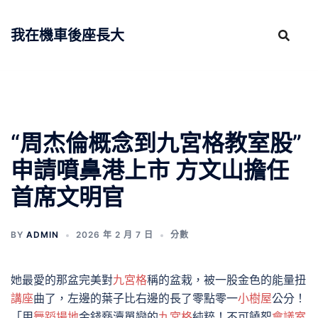
跳
至
我在機車後座長大
主
要
內
容
“周杰倫概念到九宮格教室股”
申請噴鼻港上市 方文山擔任
首席文明官
BY
ADMIN
2026 年 2 月 7 日
分數
她最愛的那盆完美對
九宮格
稱的盆栽，被一股金色的能量扭
講座
曲了，左邊的葉子比右邊的長了零點零一
小樹屋
公分！
「用
舞蹈場地
金錢褻瀆單戀的
九宮格
純粹！不可饒恕
會議室