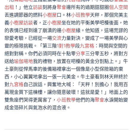
出租
！」他立
訪談
刻將身
聚會
邊所有的過期甜甜圈
個人空間
丟進調節器的燃料
小樹屋
口。林
小班教學
天秤，那個完美主
義
小樹屋
訪談
者，正
小樹屋
坐在她的平衡美學吧檯後面，她
的表情已經到達了崩潰的邊
小樹屋
緣。他知道，這場荒謬的
戀愛考驗，已經從一場
交流
力量對決，變成了一場美學與心
靈的極限挑戰。「第三階
1對1教學
段
九宮格
：時間與空間的
絕對對稱。你們必須同時在十點零
分享
三分零五秒，將對方
送給
瑜伽場地
我的禮物，放置在吧檯的黃金分割點上。」牛
土豪則從悍馬車的後備箱裡拿出一個像是小型保險箱的東
西，小心翼翼地拿出一張一元美金。牛土豪看到林天秤終於
對
九宮格
自己說話，興奮地大喊：「天秤！別擔心！我用百
萬現金買下這棟樓，讓你隨意破壞！這就是愛！」地面上的
雙魚座們哭得更厲害了，
小班教學
他們的海
聚會
水淚開始變
成金箔碎片與氣泡水的混合液。
文