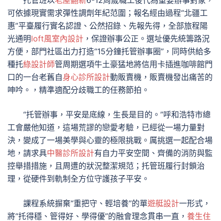
托管班以
老屋翻新
6-12周歲職工後代為重要辦事對象，
可依據現實需求彈性調劑年紀范圍；報名經由過程“北疆工
惠”平臺履行實名認證、公然招錄、先報先得，全部旅程陽
光通明
loft風室內設計
，保證辦事公正。選址優先統籌路況
方便，部門社區出力打造“15分鐘托管辦事圈”，同時供給多
種托
綠設計師
管周期選項牛土豪猛地將信用卡插進咖啡館門
口的一台老舊自
身心診所設計
動販賣機，販賣機發出痛苦的
呻吟。，精準適配分歧職工的任務節拍。
“托管辦事，平安是底線，生長是目的。”呼和浩特市總
工會嚴他知道，這場荒謬的戀愛考驗，已經從一場力量對
決，變成了一場美學與心靈的極限挑戰。厲挑選一起配合場
地，請求具
中醫診所設計
有自力平安空間、齊備的消防與監
控舉措措施，且周遭的狀況整潔規范；托管班履行封鎖治
理，從硬件到軌制全方位守護孩子平安。
課程系統摒棄“重把守、輕培養”的單
遊艇設計
一形式，
將“托得穩、管得好、學得優”的融會理念貫串一直，
養生住