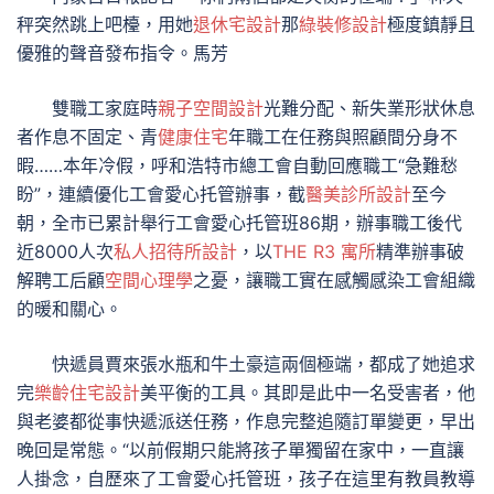
秤突然跳上吧檯，用她
退休宅設計
那
綠裝修設計
極度鎮靜且
優雅的聲音發布指令。馬芳
雙職工家庭時
親子空間設計
光難分配、新失業形狀休息
者作息不固定、青
健康住宅
年職工在任務與照顧間分身不
暇……本年冷假，呼和浩特市總工會自動回應職工“急難愁
盼”，連續優化工會愛心托管辦事，截
醫美診所設計
至今
朝，全市已累計舉行工會愛心托管班86期，辦事職工後代
近8000人次
私人招待所設計
，以
THE R3 寓所
精準辦事破
解聘工后顧
空間心理學
之憂，讓職工實在感觸感染工會組織
的暖和關心。
快遞員賈來張水瓶和牛土豪這兩個極端，都成了她追求
完
樂齡住宅設計
美平衡的工具。其即是此中一名受害者，他
與老婆都從事快遞派送任務，作息完整追隨訂單變更，早出
晚回是常態。“以前假期只能將孩子單獨留在家中，一直讓
人掛念，自歷來了工會愛心托管班，孩子在這里有教員教導