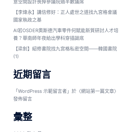
意空間設計喪掉參議院過半數議席
【李煒永】講信修好：正人處世之道找九宮格會議
國家執政之基
AI若OSDER奧斯德汽車零件何賦能新質研討人才培
養？華南師年夜給出學科穿插謎底
【梁釗】紹修書院找九宮格私密空間——韓國書院
(1)
近期留言
「
WordPress 示範留言者
」於〈
網站第一篇文章
〉
發佈留言
彙整