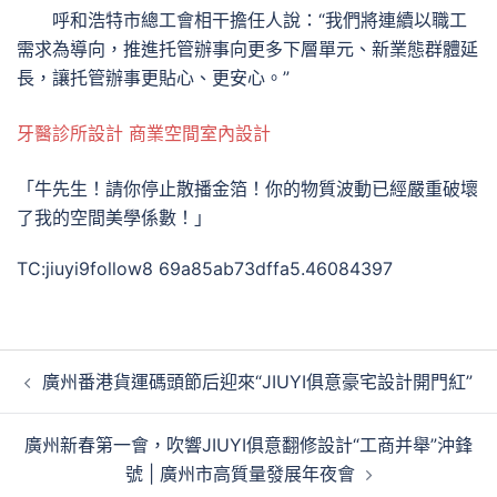
呼和浩特市總工會相干擔任人說：“我們將連續以職工
需求為導向，推進托管辦事向更多下層單元、新業態群體延
長，讓托管辦事更貼心、更安心。”
牙醫診所設計
商業空間室內設計
「牛先生！請你停止散播金箔！你的物質波動已經嚴重破壞
了我的空間美學係數！」
TC:jiuyi9follow8 69a85ab73dffa5.46084397
文
廣州番港貨運碼頭節后迎來“JIUYI俱意豪宅設計開門紅”
章
導
廣州新春第一會，吹響JIUYI俱意翻修設計“工商并舉”沖鋒
覽
號 | 廣州市高質量發展年夜會