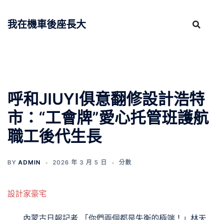
跳
至
我在機車後座長大
主
要
內
容
呼和JIUYI俱意翻修設計浩特
市：“工會牌”愛心托管班護航
職工後代生長
BY
ADMIN
2026 年 3 月 5 日
分數
設計家豪宅
內蒙古日報記者 「你們兩個都是失衡的極端！」林天