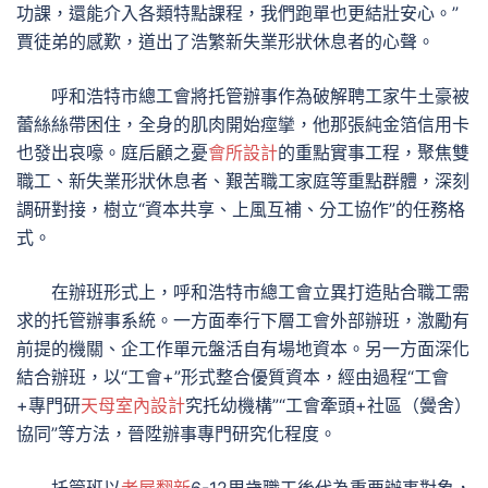
功課，還能介入各類特點課程，我們跑單也更結壯安心。”
賈徒弟的感歎，道出了浩繁新失業形狀休息者的心聲。
呼和浩特市總工會將托管辦事作為破解聘工家牛土豪被
蕾絲絲帶困住，全身的肌肉開始痙攣，他那張純金箔信用卡
也發出哀嚎。庭后顧之憂
會所設計
的重點實事工程，聚焦雙
職工、新失業形狀休息者、艱苦職工家庭等重點群體，深刻
調研對接，樹立“資本共享、上風互補、分工協作”的任務格
式。
在辦班形式上，呼和浩特市總工會立異打造貼合職工需
求的托管辦事系統。一方面奉行下層工會外部辦班，激勵有
前提的機關、企工作單元盤活自有場地資本。另一方面深化
結合辦班，以“工會+”形式整合優質資本，經由過程“工會
+專門研
天母室內設計
究托幼機構”“工會牽頭+社區（黌舍）
協同”等方法，晉陞辦事專門研究化程度。