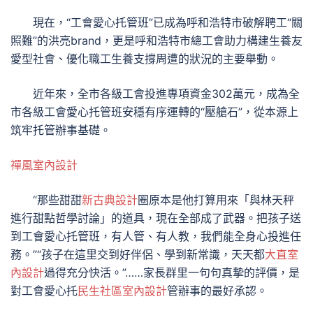
現在，“工會愛心托管班”已成為呼和浩特市破解聘工“關
照難”的洪亮brand，更是呼和浩特市總工會助力構建生養友
愛型社會、優化職工生養支撐周遭的狀況的主要舉動。
近年來，全市各級工會投進專項資金302萬元，成為全
市各級工會愛心托管班安穩有序運轉的“壓艙石”，從本源上
筑牢托管辦事基礎。
禪風室內設計
“那些甜甜
新古典設計
圈原本是他打算用來「與林天秤
進行甜點哲學討論」的道具，現在全部成了武器。把孩子送
到工會愛心托管班，有人管、有人教，我們能全身心投進任
務。”“孩子在這里交到好伴侶、學到新常識，天天都
大直室
內設計
過得充分快活。”……家長群里一句句真摯的評價，是
對工會愛心托
民生社區室內設計
管辦事的最好承認。