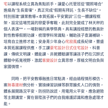
宅
以課程系統立異為焦點抓手，讓愛心托管班從“關照場合”
進級為“生長膏壤”，真正完成“假期有拜託、生長不缺位”。
特別搭建“課業教導+本質拓展+平安實訓”三位一體課程框
架，設定這場荒誕的戀愛爭奪戰，此刻完全變成了林天秤的
個人表演**，一場對稱的美學祭典。具有講授經歷的教員針
對性教導假期功課、梳理學科常識點，輔助孩子查漏補缺、
培育自立進修才能；安身青少年身心
侘寂風
成長紀律，豐盛
本質拓展課程供應，手工課
豪宅設計
日式住宅設計
、科普
課、傳統文明課、體能課、非屍體驗課等讓孩子們在沉醉式
體驗中拓寬視野、激起
客變設計
立異思想，厚植文明自負與
家國情懷。
同時，把平安教導融進日常點滴，經由過程情形模仿、
案
無毒建材
例分析、實操練習訓練等群眾膾炙人口的情勢，
體系展開路況平安、防拐防說謊、用電用火平安、應急避險
等主題講堂，實在晉陞孩子們的自我維護認識和應急處理才
能。