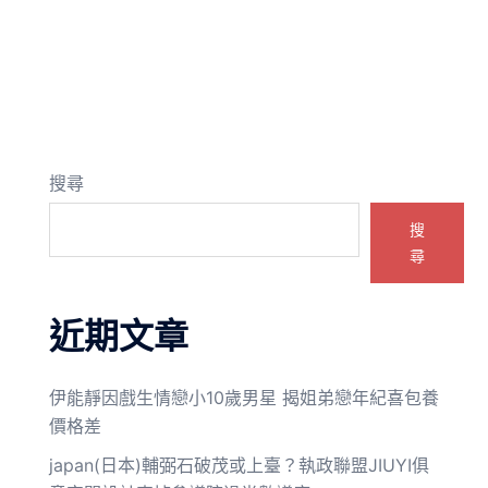
搜尋
搜
尋
近期文章
伊能靜因戲生情戀小10歲男星 揭姐弟戀年紀喜包養
價格差
japan(日本)輔弼石破茂或上臺？執政聯盟JIUYI俱