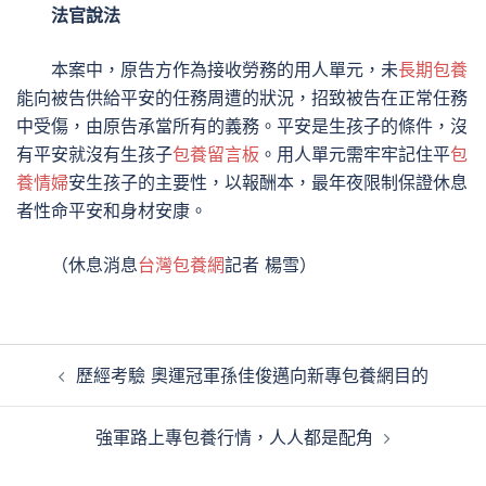
法官說法
本案中，原告方作為接收勞務的用人單元，未
長期包養
能向被告供給平安的任務周遭的狀況，招致被告在正常任務
中受傷，由原告承當所有的義務。平安是生孩子的條件，沒
有平安就沒有生孩子
包養留言板
。用人單元需牢牢記住平
包
養情婦
安生孩子的主要性，以報酬本，最年夜限制保證休息
者性命平安和身材安康。
（
休息消息
台灣包養網
記者 楊雪
）
文
歷經考驗 奧運冠軍孫佳俊邁向新專包養網目的
章
導
強軍路上專包養行情，人人都是配角
覽