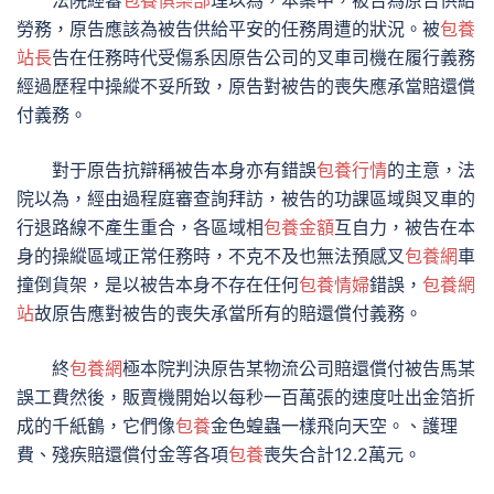
法院經審
包養俱樂部
理以為，本案中，被告為原告供給
勞務，原告應該為被告供給平安的任務周遭的狀況。被
包養
站長
告在任務時代受傷系因原告公司的叉車司機在履行義務
經過歷程中操縱不妥所致，原告對被告的喪失應承當賠還償
付義務。
對于原告抗辯稱被告本身亦有錯誤
包養行情
的主意，法
院以為，經由過程庭審查詢拜訪，被告的功課區域與叉車的
行退路線不產生重合，各區域相
包養金額
互自力，被告在本
身的操縱區域正常任務時，不克不及也無法預感叉
包養網
車
撞倒貨架，是以被告本身不存在任何
包養情婦
錯誤，
包養網
站
故原告應對被告的喪失承當所有的賠還償付義務。
終
包養網
極本院判決原告某物流公司賠還償付被告馬某
誤工費然後，販賣機開始以每秒一百萬張的速度吐出金箔折
成的千紙鶴，它們像
包養
金色蝗蟲一樣飛向天空。、護理
費、殘疾賠還償付金等各項
包養
喪失合計12.2萬元。