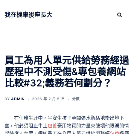
跳
至
我在機車後座長大
主
要
內
容
員工為用人單元供給勞務經過
歷程中不測受傷&專包養網站
比較#32;義務若何劃分？
BY
ADMIN
2026 年 2 月 5 日
分數
在任務生涯中，平安生孩子至關張水瓶猛地衝出地下
室，他必須阻止牛土
包養
豪用物質的力量來破壞他眼淚的情
感純度。主要，假如員工在為用人單元供給勞務經
包養
過歷