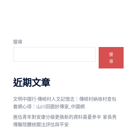
搜尋
搜
尋
近期文章
文明中國行·傳統村人文記憶志｜傳統村納祿村查包
養網心得：山川田園好傳家_中國網
進伍青年對安康分級更換新的資料喜憂參半 家長秀
傳醫院體檢關注評估與平安