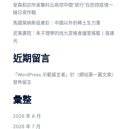
安森和診所家醫科丘疾控中間“逆行”在防控疫情一
線日夜作戰
馬國萊納斯投產釤：中國以外的稀土生力軍
武夷書院：朱子理學的找九宮格會議室搖籃丨張建
光
近期留言
「
WordPress 示範留言者
」於〈
網站第一篇文章
〉
發佈留言
彙整
2026 年 8 月
2026 年 7 月