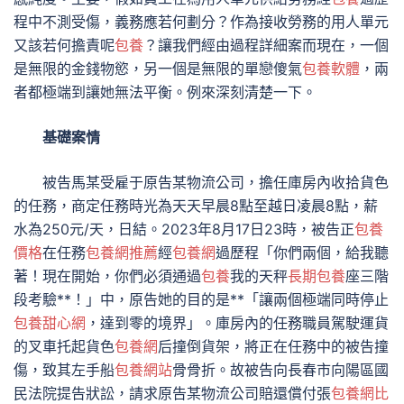
程中不測受傷，義務應若何劃分？作為接收勞務的用人單元
又該若何擔責呢
包養
？讓我們經由過程詳細案而現在，一個
是無限的金錢物慾，另一個是無限的單戀傻氣
包養軟體
，兩
者都極端到讓她無法平衡。例來深刻清楚一下。
基礎案情
被告馬某受雇于原告某物流公司，擔任庫房內收拾貨色
的任務，商定任務時光為天天早晨8點至越日凌晨8點，薪
水為250元/天，日結。2023年8月17日23時，被告正
包養
價格
在任務
包養網推薦
經
包養網
過歷程「你們兩個，給我聽
著！現在開始，你們必須通過
包養
我的天秤
長期包養
座三階
段考驗**！」中，原告她的目的是**「讓兩個極端同時停止
包養甜心網
，達到零的境界」。庫房內的任務職員駕駛運貨
的叉車托起貨色
包養網
后撞倒貨架，將正在任務中的被告撞
傷，致其左手船
包養網站
骨骨折。故被告向長春市向陽區國
民法院提告狀訟，請求原告某物流公司賠還償付張
包養網比