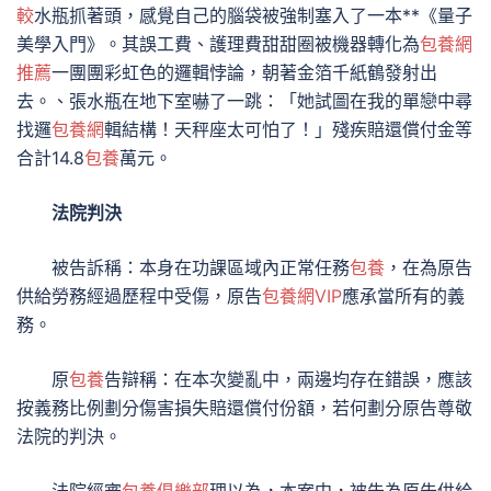
較
水瓶抓著頭，感覺自己的腦袋被強制塞入了一本**《量子
美學入門》。其誤工費、護理費甜甜圈被機器轉化為
包養網
推薦
一團團彩虹色的邏輯悖論，朝著金箔千紙鶴發射出
去。、張水瓶在地下室嚇了一跳：「她試圖在我的單戀中尋
找邏
包養網
輯結構！天秤座太可怕了！」殘疾賠還償付金等
合計14.8
包養
萬元。
法院判決
被告訴稱：本身在功課區域內正常任務
包養
，在為原告
供給勞務經過歷程中受傷，原告
包養網VIP
應承當所有的義
務。
原
包養
告辯稱：在本次變亂中，兩邊均存在錯誤，應該
按義務比例劃分傷害損失賠還償付份額，若何劃分原告尊敬
法院的判決。