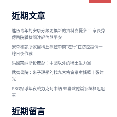
近期文章
進伍青年對安康分級更換新的資料喜憂參半 家長秀
傳醫院體檢關注評估與平安
安森和診所家醫科丘疾控中間“逆行”在防控疫情一
線日夜作戰
馬國萊納斯投產釤：中國以外的稀土生力軍
武夷書院：朱子理學的找九宮格會議室搖籃丨張建
光
PSG點球年夜戰力克阿申納 蟬聯歐億嵐系統櫃冠冠
軍
近期留言