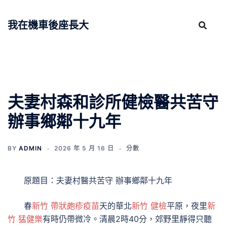
跳
至
我在機車後座長大
主
要
內
容
夫妻村森和診所健檢醫共苦守
辦事鄉鄰十九年
BY
ADMIN
2026 年 5 月 16 日
分數
原題目：夫妻村醫共苦守 辦事鄉鄰十九年
春
新竹 帶狀皰疹疫苗
天的華北
新竹 健檢
平原，夜里
新
竹 猛健樂
有時仍帶微冷。清晨2時40分，郊野里靜得只聽