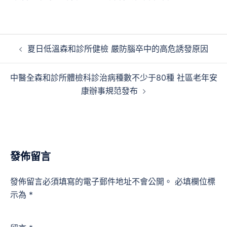
文
夏日低溫森和診所健檢 嚴防腦卒中的高危誘發原因
章
導
中醫全森和診所體檢科診治病種數不少于80種 社區老年安
覽
康辦事規范發布
發佈留言
發佈留言必須填寫的電子郵件地址不會公開。
必填欄位標
示為
*