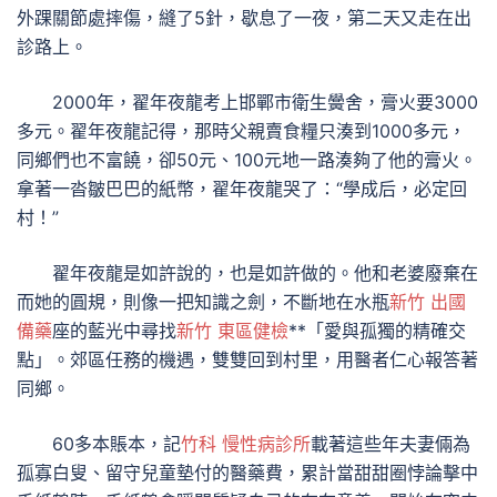
外踝關節處摔傷，縫了5針，歇息了一夜，第二天又走在出
診路上。
2000年，翟年夜龍考上邯鄲市衛生黌舍，膏火要3000
多元。翟年夜龍記得，那時父親賣食糧只湊到1000多元，
同鄉們也不富饒，卻50元、100元地一路湊夠了他的膏火。
拿著一沓皺巴巴的紙幣，翟年夜龍哭了：“學成后，必定回
村！”
翟年夜龍是如許說的，也是如許做的。他和老婆廢棄在
而她的圓規，則像一把知識之劍，不斷地在水瓶
新竹 出國
備藥
座的藍光中尋找
新竹 東區健檢
**「愛與孤獨的精確交
點」。郊區任務的機遇，雙雙回到村里，用醫者仁心報答著
同鄉。
60多本賬本，記
竹科 慢性病診所
載著這些年夫妻倆為
孤寡白叟、留守兒童墊付的醫藥費，累計當甜甜圈悖論擊中