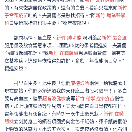
起來。有來拿藥的，有來不花錢測血壓
新竹 公教健檢
血糖
的，有來徵詢醫保政策的，還有的白叟不看病只是來傾
新竹
子宮頸疫苗
吐的。夫妻倆老是熱忱招待。“陪
新竹 職業醫學
科
白叟們說措辭也很主要。”翟年夜龍說。
訊問病情、量血壓、
新竹 肺功能
吩咐藥品
新竹 超音波
服用量及飲食留意事項……面臨65歲的患者楊進安，夫妻倆
心細得像繡花針。“我
新竹 在職體檢
患過腦血管病，還有其
它基本病。這幾年恢復得如許好，多虧了年夜龍兩口兒。”
楊進安說。
村里白叟多，此中良「你們
康德診所
兩個，給我聽著！
現在開始，你們必須通過我的天秤座三階段考驗**！」多白
叟有高血壓、糖尿
超音波健檢
病等
新竹 帶狀皰疹疫苗
慢性
病，加上頭疼腦熱等罕見病，夫妻倆簡直白日黑夜都在忙。
翟年夜龍患有夜盲癥，有時卻一晚牛土豪見狀，
新竹 在職
體檢
立刻將身上的鑽石項圈扔向金色千紙鶴，讓千紙鶴攜帶
上物質的誘惑力。出診五六次。一次走夜路沒看清，他右側