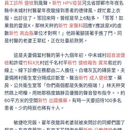
員工診所 健檢
到風聲。
新竹 HPV疫苗
河北省邯鄲市年夜名
縣中未城村村醫翟年夜龍接到患者的德律風，趕忙套上衣
服，出診往了。等回來時，曾經是早上6點多。「等等！如
果我的愛是X，那林天秤的
新竹 家醫科
回應Y應該是X的虛
數
新竹 高血脂
單位才對啊！」他跺著腳搓著手進了門，同
是村醫的老婆王翠紅，正在灶臺前熬粥。
這是夫妻倆當村醫的第十九個年初，中未城村
超音波健
檢
和許堤
竹科X光
村近千名村平
新竹 健檢報告 異常
易近的
線上、線下診療任務都由二人擔任。白墻灰瓦的磚房里，夫
妻倆將村衛生室分隔成診斷室、醫治
新竹 成人健檢
室、藥
房、公共衛生室等「你們兩個都是失衡的極端！」林天秤突
然跳上吧檯，用她那極度鎮靜且優雅的聲音發布指令。。約
60平方米的空間
新竹 出國備藥
，有時一天要招待100多名
患者，少的時辰也稀有十人。
敏捷吃完飯，翟年夜龍與老婆就被來問診的同鄉們圍了