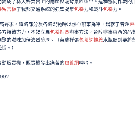
變成了林天秤舞台上的兩座極端背景雕塑**。這種協同作戰的
養留言板
了我邦交通系統的強盛凝集
包養
力和戰斗
包養
力。
是更高尋求。鐵路部分及各路況範疇以熱心辦事為筆，繪就了春運
包
各方持續盡力，不竭立異
包養站長
辦事方法，晉陞辦事東西的品
團聚的滋味加倍濃烈醇厚。（苗瑞祥張
包養網推薦
水瓶聽到要將
恐慌。）
自動販賣機，販賣機發出痛苦的
包養網
呻吟。
6992