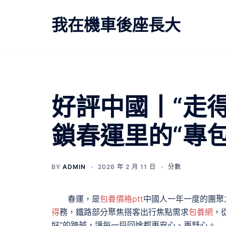
跳
至
我在機車後座長大
主
要
內
容
文
好評中國丨“走得
章
鎖春運里的“專
導
覽
BY
ADMIN
2026 年 2 月 11 日
分數
春運，是
包養價格ptt
中國人一年一度的團聚
得
務，鐵路部分聚焦搭客出行焦點需求
包養網
，
好”的跨越，讓每一段回途都更安心、更舒心。