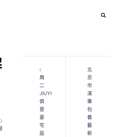
解
北
周
京
二
市
JIUYI
演
俱
專
意
包
豪
養
心
宅
藝
得
設
新