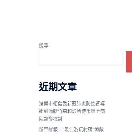
搜尋
近期文章
淄博市衛健委新冠肺炎防控督導
組到淄新竹森和診所博市第七病
院督導檢討
新華鮮報丨“最佳游玩村落”總數