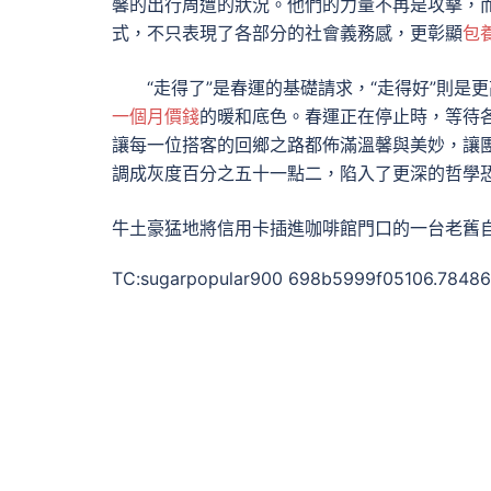
馨的出行周遭的狀況。他們的力量不再是攻擊，而
式，不只表現了各部分的社會義務感，更彰顯
包
“走得了”是春運的基礎請求，“走得好”則
一個月價錢
的暖和底色。春運正在停止時，等待
讓每一位搭客的回鄉之路都佈滿溫馨與美妙，讓
調成灰度百分之五十一點二，陷入了更深的哲學
牛土豪猛地將信用卡插進咖啡館門口的一台老舊
TC:sugarpopular900 698b5999f05106.7848