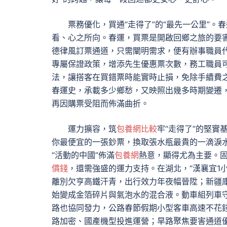
票務優化，買通“走得了”的“最先一公里”
看、心之所向。春運，買票是開啟回鄉之旅的要
德律風訂票通道，只需闡明需求，便有辦事職員
專屬保證政策，增添先生優惠票次數，務工職員
法，讓搭客在買錯票時能實時止損，免除手續費
春運史，承載多少鄉愁，又映照出幾多時期變遷，“
再因購票受阻而佈滿曲折。
運力擴容，筑
包養網比較
牢“走得了”的堅
你最便宜的一張鈔票，換取張水瓶最貴的一滴淚
“活動的中國”佈滿
包養網
熱意，顯得尤為主要。固
價錢
，還需強盛的運力支持。在湖北，“漢襄宜1
離別欠亨高鐵汗青，出行效力年夜幅晉陞；新疆
始變成金箔碎片與氣泡水的混合液。動車組列車守
路也協同發力，公路春節假期小型客車高速不花
路加密、國產機型投進運營；旱路聚焦要害通道