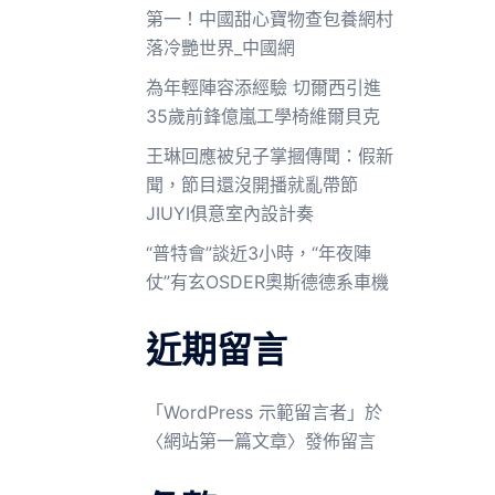
第一！中國甜心寶物查包養網村
落冷艷世界_中國網
為年輕陣容添經驗 切爾西引進
35歲前鋒億嵐工學椅維爾貝克
王琳回應被兒子掌摑傳聞：假新
聞，節目還沒開播就亂帶節
JIUYI俱意室內設計奏
“普特會”談近3小時，“年夜陣
仗”有玄OSDER奧斯德德系車機
近期留言
「
WordPress 示範留言者
」於
〈
網站第一篇文章
〉發佈留言