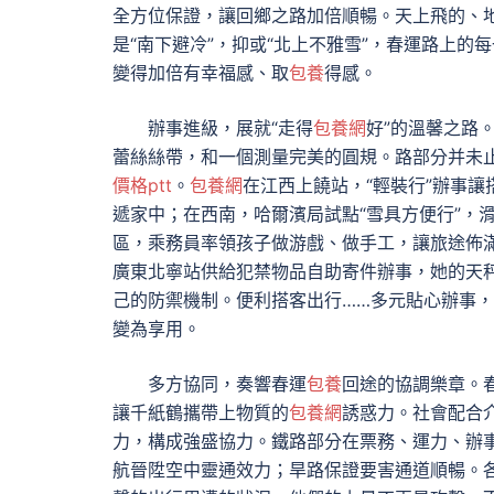
全方位保證，讓回鄉之路加倍順暢。天上飛的、地
是“南下避冷”，抑或“北上不雅雪”，春運路上的
變得加倍有幸福感、取
包養
得感。
辦事進級，展就“走得
包養網
好”的溫馨之路
蕾絲絲帶，和一個測量完美的圓規。路部分并未止
價格ptt
。
包養網
在江西上饒站，“輕裝行”辦事
遞家中；在西南，哈爾濱局試點“雪具方便行”，
區，乘務員率領孩子做游戲、做手工，讓旅途佈
廣東北寧站供給犯禁物品自助寄件辦事，她的天
己的防禦機制。便利搭客出行……多元貼心辦事
變為享用。
多方協同，奏響春運
包養
回途的協調樂章。
讓千紙鶴攜帶上物質的
包養網
誘惑力。社會配合
力，構成強盛協力。鐵路部分在票務、運力、辦
航晉陞空中靈通效力；旱路保證要害通道順暢。