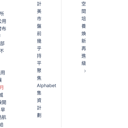
計
空
美
間
所
市
培
公用
盤
養
發布
前
煥
辦
幾
新
一部
乎
再
不
持
進
平
級
聚
須用
焦
讓
Alphabet
月
集
城
資
淚開
計
、旱
劃
點航
給