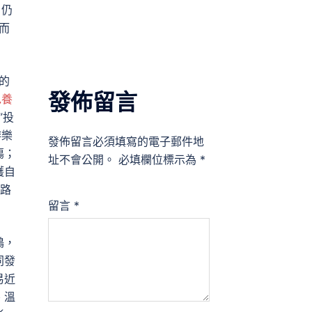
，仍
而
的
發佈留言
包養
”投
游樂
發佈留言必須填寫的電子郵件地
傷；
址不會公開。
必填欄位標示為
*
護自
路
留言
*
鶴，
同發
易近
、溫