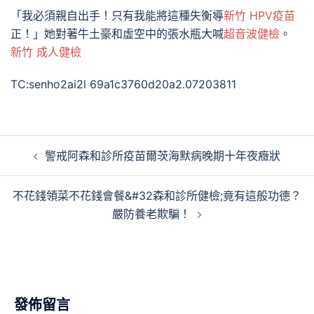
「我必須親自出手！只有我能將這種失衡導
新竹 HPV疫苗
正！」她對著牛土豪和虛空中的張水瓶大喊
超音波健檢
。
新竹 成人健檢
TC:senho2ai2l 69a1c3760d20a2.07203811
文
警戒阿森和診所疫苗爾茨海默病晚期十年夜癥狀
章
導
不花錢領菜不花錢會餐&#32森和診所健檢;竟有這般功德？
覽
嚴防養老欺騙！
發佈留言