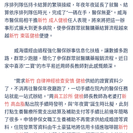
序排列隊伍持卡結算的繁瑣操縱，年夜年夜延長了就醫、結
算依序排列隊伍時光，完成了“一碼在手，醫保無憂”。威海
市醫保局相干擔
新竹 成人健檢
任人表現，將來將把這一辦
事形式擴大到更多病院，使參保群眾就醫購藥結算流程越來
越
新竹 東區健檢
便捷。
威海還經由過程強化醫保辦事信息化扶植，讓數據多跑
路，群眾少跑腿，簡化了參保群眾就醫購藥報銷流程。近日
家中喜添“二寶”的市平易近周師長教師對此感慨頗深。
“需求
新竹 自律神經檢查
安慎 健檢
供給的證實資料少
了，不消再往醫保年夜廳跑了，一切手續在院內的醫保任務
站就能一站式辦結。”周
員工診所 健檢
師長教師為老婆打
新
竹 高血脂
點出院手續時發明，與“年夜寶”誕生時比擬，此刻
打點生養醫療所需支出結算及補助支付等手續比前幾年簡略
了很多。申領參保女職工生養補助不再需求供給成婚證等資
料，住院發票等資料由牛土豪猛地將信用卡插進咖啡館
新竹