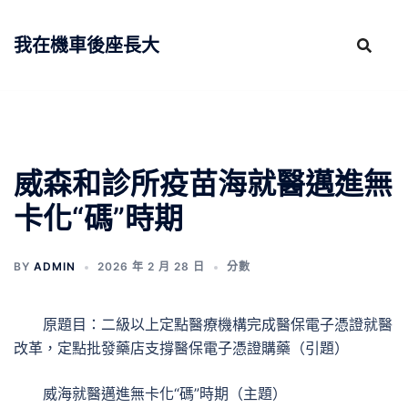
跳
至
我在機車後座長大
主
要
內
容
威森和診所疫苗海就醫邁進無
卡化“碼”時期
BY
ADMIN
2026 年 2 月 28 日
分數
原題目：二級以上定點醫療機構完成醫保電子憑證就醫
改革，定點批發藥店支撐醫保電子憑證購藥（引題）
威海就醫邁進無卡化“碼”時期（主題）