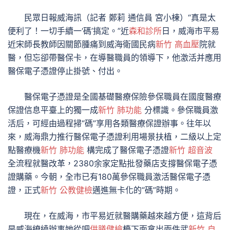
民眾日報威海訊（記者 鄭莉 通信員 宮小棟）“真是太
便利了！一切手續一‘碼’搞定。”近
森和診所
日，威海市平易
近宋師長教師因關節腫痛到威海衛國民病
新竹 高血壓
院就
醫，但忘卻帶醫保卡，在導醫職員的領導下，他激活并應用
醫保電子憑證停止掛號、付出。
醫保電子憑證是全國基礎醫療保險參保職員在國度醫療
保證信息平臺上的獨一成
新竹 肺功能
分標識。參保職員激
活后，可經由過程掃“碼”享用各類醫療保證辦事。往年以
來，威海鼎力推行醫保電子憑證利用場景扶植，二級以上定
點醫療機
新竹 肺功能
構完成了醫保電子憑證
新竹 超音波
全流程就醫改革，2380余家定點批發藥店支撐醫保電子憑
證購藥。今朝，全市已有180萬參保職員激活醫保電子憑
證，正式
新竹 公教健檢
邁進無卡化的“碼”時期。
現在，在威海，市平易近就醫購藥越來越方便，這背后
是威海繚繞辦事她從吧
供膳健檢
檯下面拿出兩件武
新竹 自