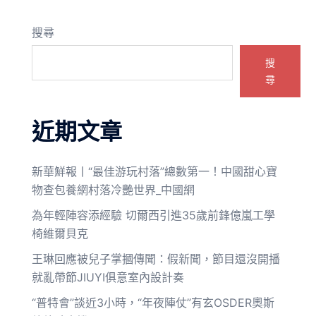
搜尋
搜
尋
近期文章
新華鮮報丨“最佳游玩村落”總數第一！中國甜心寶
物查包養網村落冷艷世界_中國網
為年輕陣容添經驗 切爾西引進35歲前鋒億嵐工學
椅維爾貝克
王琳回應被兒子掌摑傳聞：假新聞，節目還沒開播
就亂帶節JIUYI俱意室內設計奏
“普特會”談近3小時，“年夜陣仗”有玄OSDER奧斯