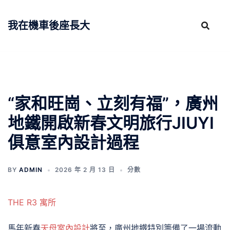
跳
至
我在機車後座長大
主
要
內
容
“家和旺崗、立刻有福”，廣州
地鐵開啟新春文明旅行JIUYI
俱意室內設計過程
BY
ADMIN
2026 年 2 月 13 日
分數
THE R3 寓所
馬年新春
天母室內設計
將至，廣州地鐵特別籌備了一場流動