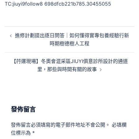
TC:jiuyi9follow8 698dfcb221b785.30455055
文
進修計劃提出逐日問答｜如何懂得實專包養經驗行新
章
時期樹德樹人工程
導
覽
【荇運現場】冬奧會混采區JIUYI俱意診所設計的通道
里，那些與時間有關的故事
發佈留言
發佈留言必須填寫的電子郵件地址不會公開。
必填欄
位標示為
*