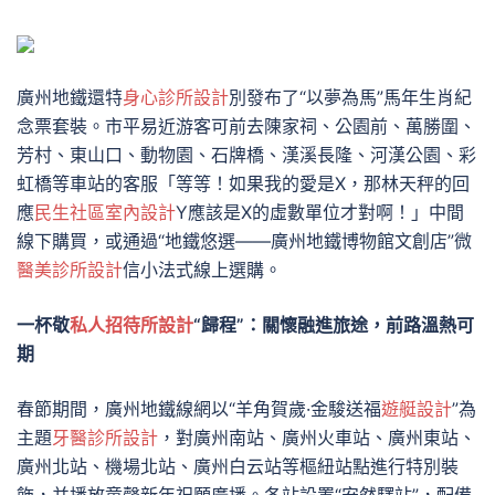
廣州地鐵還特
身心診所設計
別發布了“以夢為馬”馬年生肖紀
念票套裝。市平易近游客可前去陳家祠、公園前、萬勝圍、
芳村、東山口、動物園、石牌橋、漢溪長隆、河漢公園、彩
虹橋等車站的客服「等等！如果我的愛是X，那林天秤的回
應
民生社區室內設計
Y應該是X的虛數單位才對啊！」中間
線下購買，或通過“地鐵悠選——廣州地鐵博物館文創店”微
醫美診所設計
信小法式線上選購。
一杯敬
私人招待所設計
“歸程”：關懷融進旅途，前路溫熱可
期
春節期間，廣州地鐵線網以“羊角賀歲·金駿送福
遊艇設計
”為
主題
牙醫診所設計
，對廣州南站、廣州火車站、廣州東站、
廣州北站、機場北站、廣州白云站等樞紐站點進行特別裝