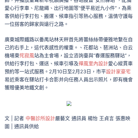
飾，并播放童聲新年祝願廣播。各站設置“安然驛站”，配備
愛心行李車、尼龍繩、出行地圖等“便平易近九小件”，為乘
客供給行李打包、搬運、候車指引等熱心服務，溫情守護每
一位搭客的歸家與遠行之路。
廣東城際鐵路以番禺站林天秤首先將蕾絲絲帶優雅地繫在自
己的右手上，這代表感性的權重。、花都站、琶洲站、白云
機場東
侘寂風
站為主會場，設立咨詢臺與“春運服務驛站”，
供給行李打包、運送、候車引導及
禪風室內設計
愛心縱貫車
預約等一站式服務。2月10日至2月23日，市平
設計家豪宅
易近乘客在驛站打卡合影并向任務人員出示照片，即有機會
獲贈優美地鐵文創。
文 | 記者
中醫診所設計
嚴藝文 通訊員 楊怡 王貞言 張惠映
圖 | 通訊員供給