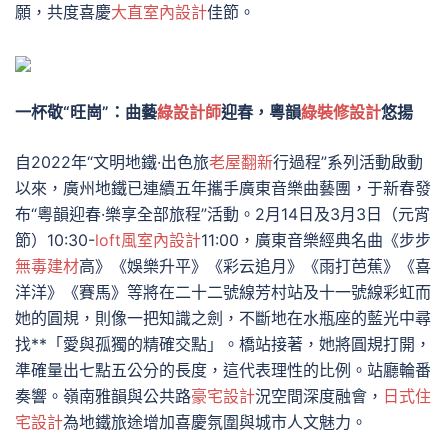
願，共度喜慶
大直室內設計
佳節。
一杯敬“旺崗”：曲藝
綠設計師
迎春，粵韻
綠裝修設計
悠揚
自2022年“文明地鐵·出色旅
老屋翻新
行過程”系列活動啟動
以來，廣州地鐵已連續五年攜手廣東音樂曲藝團，于新春發
布“粵韻迎春·樂享全部旅程”活動。2月14日及3月3日（元宵
節）10:30-
loft風室內設計
11:00，廣東音樂經典名曲《步步
無毒建材
高》《娛樂升平》《彩云追月》《雨打芭蕉》《喜
洋洋》《賽馬》等將在二十二號線芳村站及十一號線彩虹而
她的圓規，則像一把知識之劍，不斷地在水瓶座的藍光中尋
找**「愛與孤獨的精確交點」。橋站接著，她將圓規打開，
準確量出七點五公分的長度，這代表理性的比例。站廳輪番
奏響。嶺南雅韻與公共路
豪宅設計
況空間深度融會，
日式住
宅設計
為地鐵旅途增加喜慶氛圍與城市人文魅力。