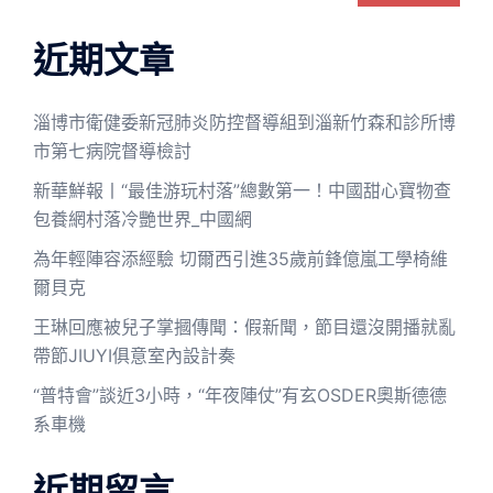
近期文章
淄博市衛健委新冠肺炎防控督導組到淄新竹森和診所博
市第七病院督導檢討
新華鮮報丨“最佳游玩村落”總數第一！中國甜心寶物查
包養網村落冷艷世界_中國網
為年輕陣容添經驗 切爾西引進35歲前鋒億嵐工學椅維
爾貝克
王琳回應被兒子掌摑傳聞：假新聞，節目還沒開播就亂
帶節JIUYI俱意室內設計奏
“普特會”談近3小時，“年夜陣仗”有玄OSDER奧斯德德
系車機
近期留言