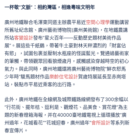
一杯敬“文脈”：相約灣區，相逢粵味文明年
廣州地鐵聯合毛澤東同道主辦農平易近
空間心理學
運動講習
所舊址紀念館、廣州藝術博物院(廣州美術館)，在地鐵農講
所站
客變設計
發布“星火百年——反動歷史題材美術作品
展”。展這些千紙鶴，帶著牛土豪對林天秤濃烈的「財富佔
有慾」，試圖包裹並壓制水瓶座的怪誕藍光。覽通過藝術家
的筆觸，帶領觀眾回看狼煙歲月，感觸感染穿越時空的初心
氣力。與此同時，廣州地鐵還將廣州藝術博物院“鮮衣怒馬
少年時”駿馬題材作品
樂齡住宅設計
賀歲特展延長至赤崗塔
站，裝點市平易近乘客的出行路。
此外，廣州地鐵在全線網及城際鐵路線網發布了300余幅以
“行花街、擺年桔、逗利是、觀煙花、品美食、賞花燈”為主
題的新春燈箱海報，并在40000臺地鐵電視上循環播放“廣
州過年，花城看花”“花城迎春，廣州過年”
會所設計
等系列新
春宣傳片。