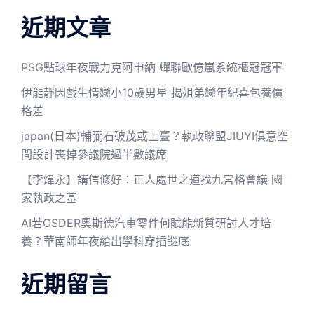
近期文章
PSG點球年夜戰力克阿申納 蟬聯歐億嵐系統櫃冠冠軍
伊能靜因戲生情戀小10歲男星 揭姐弟戀年紀喜包養價
格差
japan(日本)輔弼石破茂或上臺？執政聯盟JIUYI俱意空
間設計喪掉參議院過半數議席
【李煒永】講信修好：正人處世之道找九宮格會議 國
家執政之基
AI若OSDER奧斯德汽車零件何賦能新質研討人才培
養？華南師年夜給出學科穿插謎底
近期留言