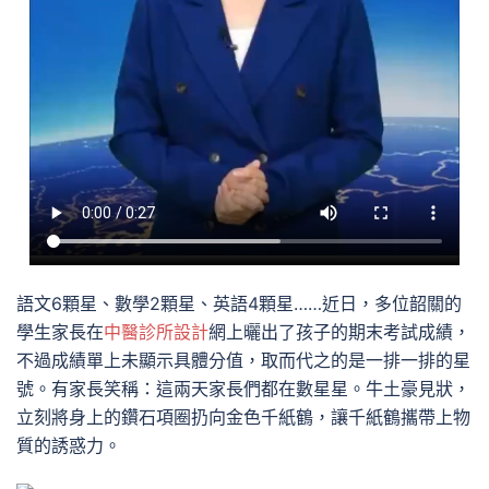
語文6顆星、數學2顆星、英語4顆星……近日，多位韶關的
學生家長在
中醫診所設計
網上曬出了孩子的期末考試成績，
不過成績單上未顯示具體分值，取而代之的是一排一排的星
號。有家長笑稱：這兩天家長們都在數星星。牛土豪見狀，
立刻將身上的鑽石項圈扔向金色千紙鶴，讓千紙鶴攜帶上物
質的誘惑力。