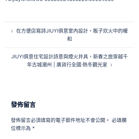
文
在方便店寫詩JIUYI俱意室內設計，販子炊火中的暖
章
和
導
覽
JIUYI俱意住宅設計詩意與煙火并具，新春之旅穿越千
年古城潮州 | 廣貨行全國·熱冬觀光家
發佈留言
發佈留言必須填寫的電子郵件地址不會公開。
必填欄
位標示為
*