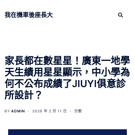
跳
至
我在機車後座長大
主
要
內
容
家長都在數星星！廣東一地學
天生績用星星顯示，中小學為
何不公布成績了JIUYI俱意診
所設計？
BY
ADMIN
2026 年 2 月 11 日
分數