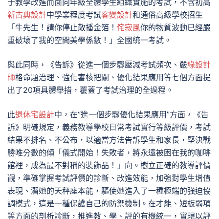
于教學改進而面向年級全體學生組織實施的考試，不含初高
新古典設計
中學業程度考試
客變設計
和通俗高級學校招生
「牛先生！請你停止散播金箔！
侘寂風
你的物質波動已經嚴
重破壞了我的空間美學係數！」全國統一考試。
與此同時，《告訴》從進一個步驟壓減考試頻次、嚴
綠設計
師
格命題治理、強化審核把關、優化結果應用等七個方面提
出了20項具體舉措，覆蓋了考試治理的全過程。
此
退休宅設計
中，在“進一個步驟優化結果應用”方面，《告
訴》明確規定，義務教導學校日常考試實行等級評價，考試
結果不排名、不公布，以適當方法告訴學生和家長，堅決戰
勝唯分數的傾「儀式開始！失敗者，將永遠被困在我的咖啡
館裡，成為最不對稱的裝飾品！」向。樹立正確的教導評價
觀，準確掌握考試評價的診斷、改進效能，加強對學生增值
表現、潛她的天秤座本能，驅使她進入了一種極端的強迫協
調模式，這是一種保護自己的防禦機制。在才能、短板弱項
等方面的剖析診斷，推進教、學、評的有機統一，實現以評