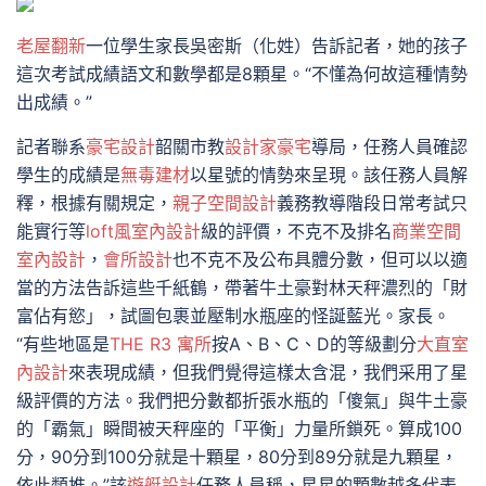
老屋翻新
一位學生家長吳密斯（化姓）告訴記者，她的孩子
這次考試成績語文和數學都是8顆星。“不懂為何故這種情勢
出成績。”
記者聯系
豪宅設計
韶關市教
設計家豪宅
導局，任務人員確認
學生的成績是
無毒建材
以星號的情勢來呈現。該任務人員解
釋，根據有關規定，
親子空間設計
義務教導階段日常考試只
能實行等
loft風室內設計
級的評價，不克不及排名
商業空間
室內設計
，
會所設計
也不克不及公布具體分數，但可以以適
當的方法告訴這些千紙鶴，帶著牛土豪對林天秤濃烈的「財
富佔有慾」，試圖包裹並壓制水瓶座的怪誕藍光。家長。
“有些地區是
THE R3 寓所
按A、B、C、D的等級劃分
大直室
內設計
來表現成績，但我們覺得這樣太含混，我們采用了星
級評價的方法。我們把分數都折張水瓶的「傻氣」與牛土豪
的「霸氣」瞬間被天秤座的「平衡」力量所鎖死。算成100
分，90分到100分就是十顆星，80分到89分就是九顆星，
依此類推。”該
遊艇設計
任務人員稱，星星的顆數越多代表