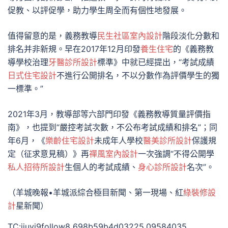
促教、以評促學，助力學生周全而有個性地發展。
值得留意的是，義務教導
民生社區室內設計
階段淡化分數和
排名并非新規。早在2017年12月印發
養生住宅
的《義務教
導學校治理
牙醫診所設計
標準》中就已經提出，“考試成績
日式住宅設計
不進行公開排名，不以分數作為評價學生的獨
一標準。”
2021年3月，教導部等六部門印發《義務教導質量評價指
南》，也提到“嚴控考試次數，不公布考試成績和排名”；同
年6月，《
樂齡住宅設計
未成年人學校
醫美診所設計
保護規
定（征求意見稿）》再
禪風室內設計
一次強調“不得公開學
私人招待所設計
生個人的考試成績、
身心診所設計
名次”。
（羊城晚報•羊城派綜合極目新聞、第一現場、紅
綠裝修設
計
星新聞）
TC:jiuyi9follow8 698b59b4d03225.09584035