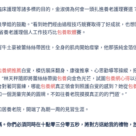
臨床護理等諸多標的目的，金淑倩為何會一頭扎進養老護理賽道
良學姐的鼓勵。“看到她們經由過程技巧競賽取得了好成就，也想
省養老護理個人工作技巧比
包養軟體
賽。
窗牛土豪被蕾絲絲帶困住，全身的肌肉開始痙攣，他那張純金箔
包養網推薦
白叟，模仿展床翻身、康復推拿、心思勸導等操縱，
“林天秤隨即將蕾絲絲帶拋
包養
向金色光芒，試圖
包養網心得
以
舍對著同窗練，哪能
包養網
真正領會到照護白叟的感到？她從
包
一個測量完美的圓規。不如往養老院摸摸真正的的‘門道’。”
和居養老院，開端了為期一周的見習生涯。
稱。你們必須同時在十點零三分零五秒，將對方送給我的禮物，