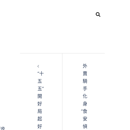
外
“十
賣
五
騎
五”
手
開
化
好
身
局
“食
起
安
好
偵
驟步