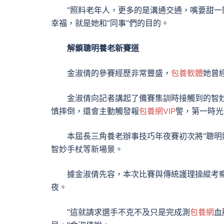
“照料老年人，更多的是溝通交通，嘴要甜一
幸福，就是她和“同事”們的目的。
解鎖聰明養老新賽道
金淑倩的參賽經歷非常豐盛，
包養軟體
她曾
金淑倩向記者講起了備賽集訓時接觸到的智
慎摔倒，還會主動觸發報
包養網VIP
警，第一時光
本屆長三角養老辦事技巧年夜賽初次將“聰明
智妙手杖等新場景。
據金淑倩先容，本次比賽與傳統護理操縱考
夜。
“這就請求選手不克不及只是完成測
包養網
血