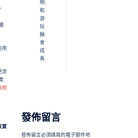
明
？
和
游
隨
玩
融
會
信用
成
長
把流
柔
養網
發佈留言
放置
發佈留言必須填寫的電子郵件地