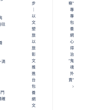
步
察”
｜
專
以
專
病
文
包
向往
塑
養
旅
網
以
心
養
旅
得
彰
治
文
“鬼
一滴
推
魂
進
外
台
賣”
包
專門
養
精確
網
文