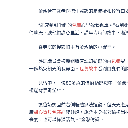
金淑倩在養老院擔任照護的是偏癱和掉智白
“能感到到他們的
包養
心里躲著孤單。”看到
們聊天，聽他們講心里話、講年青時的故事，漸
養老院的慢節拍里有金淑倩的小確幸。
護理職員會按期組織有認知妨礙的白
包養
叟
一碗熱火朝天的長命面。
包養故事
看到白叟們的
見習中，一位80多歲的偏癱奶奶戳中了金
極端背景雕塑**。
這位奶奶固然右側肢體無法運動，但天天老
康
甜心寶貝包養網
復錘煉，還會本身搖著輪椅出
喪氣，也可以佈滿活氣。”金淑倩說。