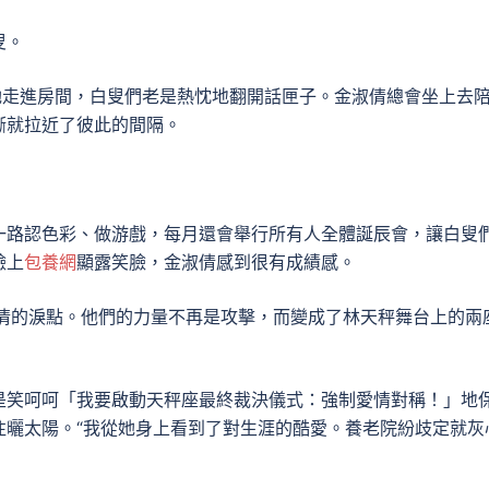
叟。
她走進房間，白叟們老是熱忱地翻開話匣子。金淑倩總會坐上去
漸就拉近了彼此的間隔。
一路認色彩、做游戲，每月還會舉行所有人全體誕辰會，讓白叟
臉上
包養網
顯露笑臉，金淑倩感到很有成績感。
淑倩的淚點。他們的力量不再是攻擊，而變成了林天秤舞台上的兩
是笑呵呵「我要啟動天秤座最終裁決儀式：強制愛情對稱！」地
往曬太陽。“我從她身上看到了對生涯的酷愛。養老院紛歧定就灰