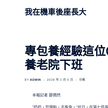
跳
至
我在機車後座長大
主
要
內
容
文
專包養經驗這位
章
養老院下班
導
覽
BY
ADMIN
2026 年 2 月 5 日
分數
本報記者 鄒倜然
“奶奶，您慢點，不焦急。”近日，在第七屆