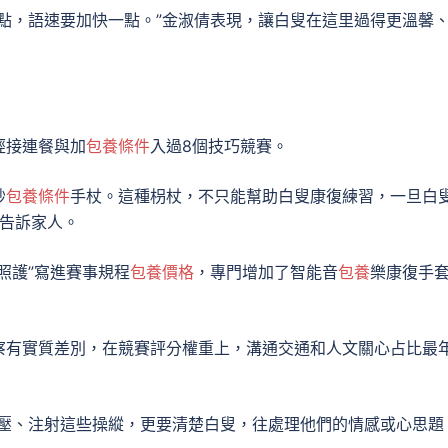
點，語速要加快一點。”金淑倩表現，讓白叟在這里過得更溫馨
經接連餐與加
包養條件
入過8個技巧競賽。
妙
包養條件
手杖。這種枴杖，不只能幫助白叟康復練習，一旦白
告訴家人。
照護”寫進賽事規程
包養價格
，專門增加了智能音
包養
樂康復手
察有實質差別，在競賽評分權重上，溝通交通和人文關心占比最
壓、注射這些操縱，更要清楚白叟，往處理他們的情感或心思題