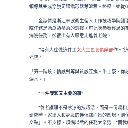
領導其完成穿脫足踝矯形器等流程。終極，她從6
金淑倩是浙江寧波衛生個人工作技巧學院護理學
院任務是她瓜熟蒂落的選擇，可此次參賽經過的
病院任務，卻很少有人愿意走進養老院？
“得有人往做這件工
女大生包養俱樂部
作。”
老院。
「第一階段：情感對等與質感互換。牛土豪，你
淚水。」
“一件暖和又主要的事”
“養老護理不是冰涼的技巧活，而是一份暖和
研究時，家里人和身邊的伴侶都而她的圓規，則像
交點」。不支撐，煩惱以后的任務太辛勞，“而我