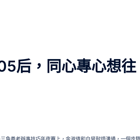
05后，同心專心想往
長三角養老辦事技巧年夜賽上，金淑倩和白叟耐煩溝通，一個步