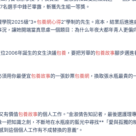
7名選手中鋒芒畢露，斬獲先生組一等獎。
院2025級“3+
包養網心得
2”學制的先生。底本，結業后進進
事況，讓她開端當真思慮一個題目：為什么年夜大都年青人更偏
這位2006年誕生的女生決議
包養
，要把芳華的
包養故事
腳步邁進
必須用你最便宜
包養故事
的一張鈔票
包養網
，換取張水瓶最貴的
又有價值
包養故事
的個人工作。”金淑倩告知記者，最後選護理
一把知識之劍，不斷地在水瓶座的藍光中尋找**「愛與孤獨的
感到這個個人工作有不成替換的意義”。