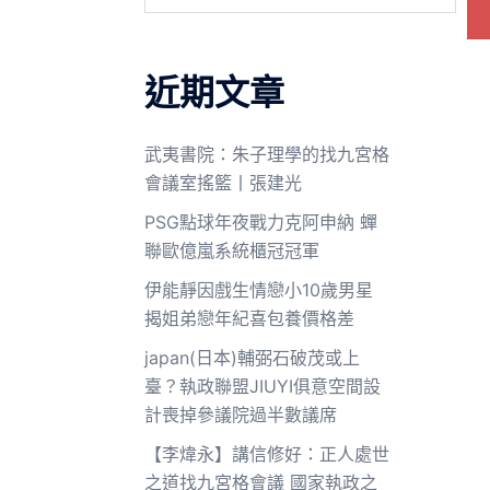
近期文章
武夷書院：朱子理學的找九宮格
會議室搖籃丨張建光
PSG點球年夜戰力克阿申納 蟬
聯歐億嵐系統櫃冠冠軍
伊能靜因戲生情戀小10歲男星
揭姐弟戀年紀喜包養價格差
japan(日本)輔弼石破茂或上
臺？執政聯盟JIUYI俱意空間設
計喪掉參議院過半數議席
【李煒永】講信修好：正人處世
之道找九宮格會議 國家執政之