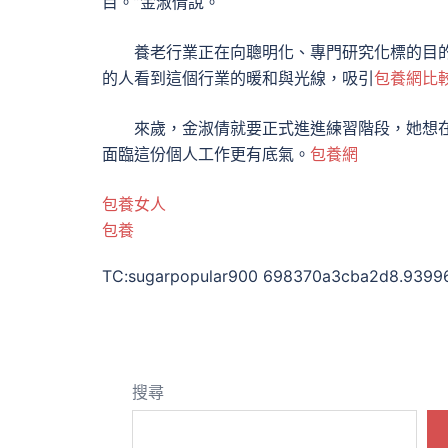
目。”金淑倩說。
養老行業正在向聰明化、專門研究化標的目
的人看到這個行業的暖和與光線，吸引
包養網比
來歲，金淑倩就要正式進進練習階段，她想
面臨這份個人工作更有底氣。
包養網
包養女人
包養
TC:sugarpopular900 698370a3cba2d8.9399
搜尋