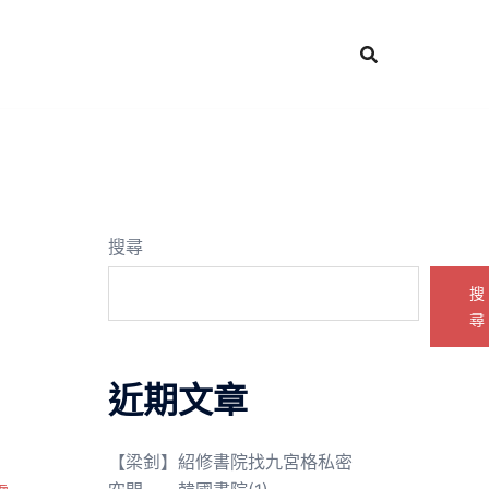
搜尋
搜
尋
近期文章
【梁釗】紹修書院找九宮格私密