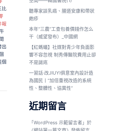
空間——韓國書院(1)
零
三比
聽專家談乳癌、腸道安康和帶狀
零
皰疹
件報
本年“三農”工查包養價錢作怎么
牛
干（威望發布）_中國網
間
發出
【紅螞蟻】社媒對青少年負面影
個
響不容忽視 制秀傳醫院費用止卻
這個
不是謎底
一習話·改JIUYI俱意室內設計造
為國民丨“加倍重視改造的系統
性、整體性、協異性”
近期留言
「
WordPress 示範留言者
」於
〈
網站第一篇文章
〉發佈留言