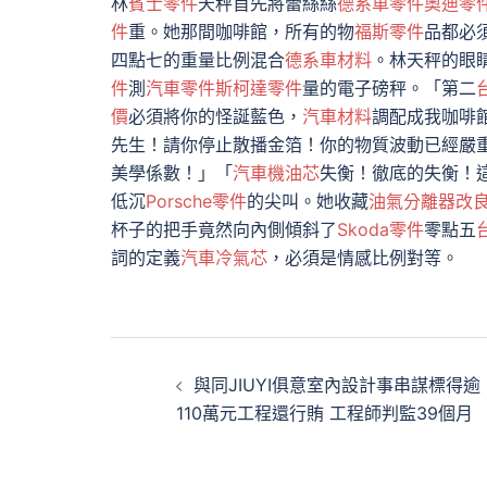
林
賓士零件
天秤首先將蕾絲絲
德系車零件
奧迪零
件
重。她那間咖啡館，所有的物
福斯零件
品都必
四點七的重量比例混合
德系車材料
。林天秤的眼
件
測
汽車零件
斯柯達零件
量的電子磅秤。「第二
價
必須將你的怪誕藍色，
汽車材料
調配成我咖啡
先生！請你停止散播金箔！你的物質波動已經嚴
美學係數！」「
汽車機油芯
失衡！徹底的失衡！
低沉
Porsche零件
的尖叫。她收藏
油氣分離器改
杯子的把手竟然向內側傾斜了
Skoda零件
零點五
詞的定義
汽車冷氣芯
，必須是情感比例對等。
文
與同JIUYI俱意室內設計事串謀標得逾
章
110萬元工程還行賄 工程師判監39個月
導