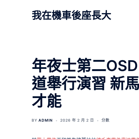
跳
至
我在機車後座長大
主
要
內
容
年夜士第二OS
道舉行演習 新
才能
BY
ADMIN
2026 年 2 月 2 日
分數