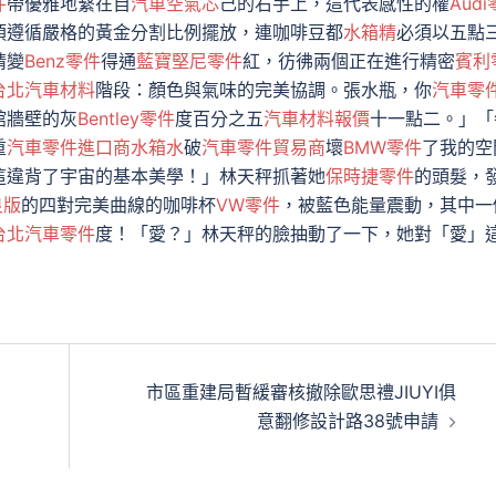
件
帶優雅地繫在自
汽車空氣芯
己的右手上，這代表感性的權
Audi
須遵循嚴格的黃金分割比例擺放，連咖啡豆都
水箱精
必須以五點
睛變
Benz零件
得通
藍寶堅尼零件
紅，彷彿兩個正在進行精密
賓利
台北汽車材料
階段：顏色與氣味的完美協調。張水瓶，你
汽車零
館牆壁的灰
Bentley零件
度百分之五
汽車材料報價
十一點二。」「
重
汽車零件進口商
水箱水
破
汽車零件貿易商
壞
BMW零件
了我的空
這違背了宇宙的基本美學！」林天秤抓著她
保時捷零件
的頭髮，
良版
的四對完美曲線的咖啡杯
VW零件
，被藍色能量震動，其中一
台北汽車零件
度！「愛？」林天秤的臉抽動了一下，她對「愛」
市區重建局暫緩審核撤除歐思禮JIUYI俱
意翻修設計路38號申請