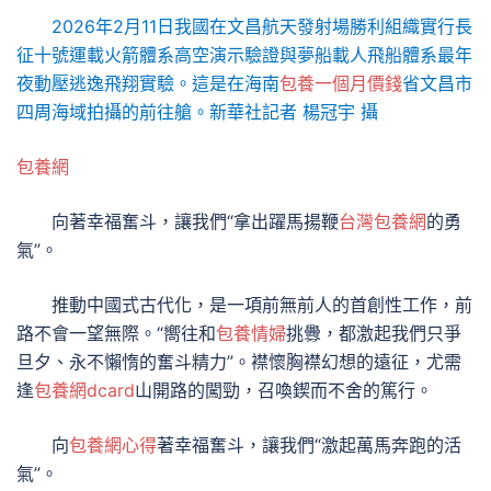
2026年2月11日我國在文昌航天發射場勝利組織實行長
征十號運載火箭體系高空演示驗證與夢船載人飛船體系最年
夜動壓逃逸飛翔實驗。這是在海南
包養一個月價錢
省文昌市
四周海域拍攝的前往艙。新華社記者 楊冠宇 攝
包養網
向著幸福奮斗，讓我們“拿出躍馬揚鞭
台灣包養網
的勇
氣”。
推動中國式古代化，是一項前無前人的首創性工作，前
路不會一望無際。“嚮往和
包養情婦
挑釁，都激起我們只爭
旦夕、永不懶惰的奮斗精力”。襟懷胸襟幻想的遠征，尤需
逢
包養網dcard
山開路的闖勁，召喚鍥而不舍的篤行。
向
包養網心得
著幸福奮斗，讓我們“激起萬馬奔跑的活
氣”。