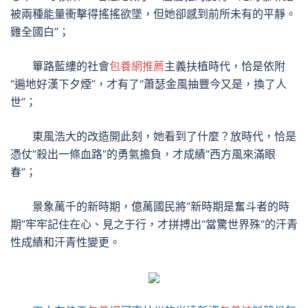
被兩種能量衝擊得搖搖欲墜，但她卻感到前所未有的平靜。
雞全國白”；
篳路藍縷的社會
包養網推薦
主義扶植時代，恰是依附
“遍地好漢下夕煙”，才有了“蕭瑟金風抽豐今又是，換了人
世”；
東風浩大的改造開此刻，她看到了什麼？放時代，恰是
憑仗“殺出一條血路”的勇氣擔負，才成績“西方風來滿眼
春”；
景象萬千的新時期，億萬國民將“新時期是奮斗者的時
期”牢牢記住在心、見之于行，才拼搏出“當驚世界殊”的汗青
性成績和汗青性變更。