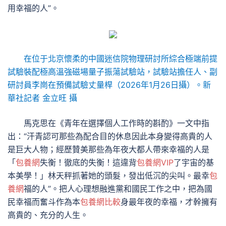
用幸福的人”。
在位于北京懷柔的中國迷信院物理研討所綜合極端前提
試驗裝配極高溫強磁場量子振蕩試驗站，試驗站擔任人、副
研討員李崗在預備試驗丈量桿（2026年1月26日攝）。新
華社記者 金立旺 攝
馬克思在《青年在選擇個人工作時的斟酌》一文中指
出：“汗青認可那些為配合目的休息因此本身變得高貴的人
是巨大人物；經歷贊美那些為年夜大都人帶來幸福的人是
「
包養網
失衡！徹底的失衡！這違背
包養網VIP
了宇宙的基
本美學！」林天秤抓著她的頭髮，發出低沉的尖叫。最幸
包
養網
福的人”。把人心理想融進黨和國民工作之中，把為國
民幸福而奮斗作為本
包養網比較
身最年夜的幸福，才幹擁有
高貴的、充分的人生。