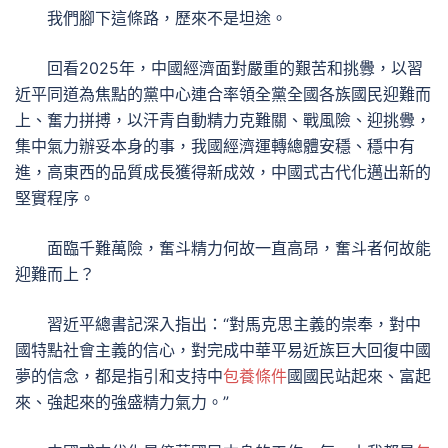
我們腳下這條路，歷來不是坦途。
回看2025年，中國經濟面對嚴重的艱苦和挑釁，以習
近平同道為焦點的黨中心連合率領全黨全國各族國民迎難而
上、奮力拼搏，以汗青自動精力克難關、戰風險、迎挑釁，
集中氣力辦妥本身的事，我國經濟運轉總體安穩、穩中有
進，高東西的品質成長獲得新成效，中國式古代化邁出新的
堅實程序。
面臨千難萬險，奮斗精力何故一直高昂，奮斗者何故能
迎難而上？
習近平總書記深入指出：“對馬克思主義的崇奉，對中
國特點社會主義的信心，對完成中華平易近族巨大回復中國
夢的信念，都是指引和支持中
包養條件
國國民站起來、富起
來、強起來的強盛精力氣力。”