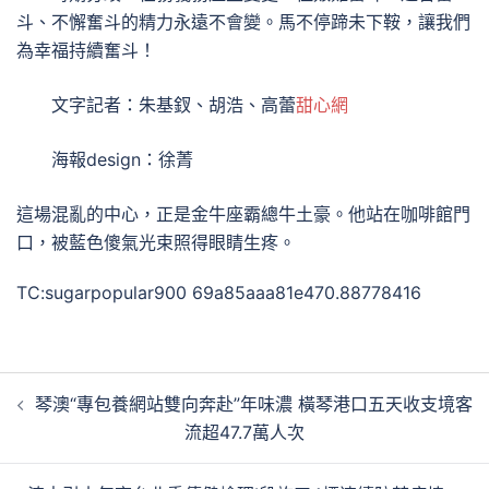
斗、不懈奮斗的精力永遠不會變。馬不停蹄未下鞍，讓我們
為幸福持續奮斗！
文字記者：朱基釵、胡浩、高蕾
甜心網
海報design：徐菁
這場混亂的中心，正是金牛座霸總牛土豪。他站在咖啡館門
口，被藍色傻氣光束照得眼睛生疼。
TC:sugarpopular900 69a85aaa81e470.88778416
文
琴澳“專包養網站雙向奔赴”年味濃 橫琴港口五天收支境客
章
流超47.7萬人次
導
覽