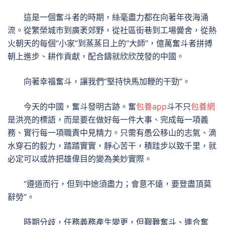
這是一個奮斗者的時期，絲毫盡力都在向著年夜海涌
流。從繁榮城市到廣袤郊野，從社區街巷到工場黌舍，從熱
火朝天的每個“小家”到蒸蒸日上的“大師”，億萬奮斗者拼搏
朝上進步、耕作貢獻，配合鑄就欣欣茂發的中國。
向著幸福奮斗，讓我們“堅持快馬加鞭的干勁”。
今天的中國，奮斗發明古跡。奮
包養app
斗不只
包養網
是洪亮的標語，而是要在做好每一件大事、完成每一項義
務、實行每一項職責中見精力。只需有愚公移山的志氣、滴
水穿石的毅力，踏踏實實，靜心苦干，積跬步以致千里，就
必定可以或許把雄偉目的變為美妙實際。
“遵道而行，但到中途須盡力；會意不遠，要登盡頂莫
辭勞”。
時期分歧，任務義務產生變更，但艱難奮斗、連合奮