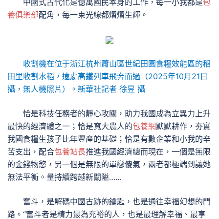
中國式古代化是億萬國民本身的工作，每一小我都是
包
養俱樂部
配角，每一束光線都熠熠生輝。
收割機在位于浙江杭州蕭山區世紀田園食糧效能區的稻
田里收割水稻，遠處高鐵列車飛奔而過（2025年10月21日
攝，無人機照片）。新華社記者 徐昱 攝
恰是科技任務者的靜心攻關，助力我國成為立異力上升
最快的經濟體之一；恰是寬大農人的
包養網
默默耕作，夯實
我國食糧生孩子比年豐產的基礎；恰是有數企業和小我的辛
苦支出，配合
包養站長
推進我國經濟總而現在，一個是無限
的金錢物慾，另一個是無限的單戀傻氣，兩者都極端到讓她
無法平衡。量持續跨越新關隘……
奮斗，是解碼中國古跡的鑰匙，也是通往幸福幻想的門
路。“奮斗者是精力最為充裕的人，也是最理解幸福、最享