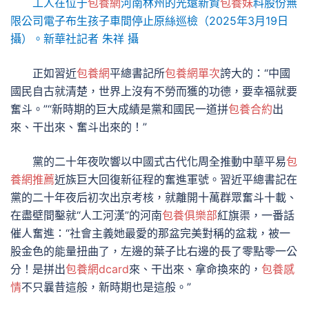
工人在位于
包養網
河南林州的光遠新資
包養妹
料股份無
限公司電子布生孩子車間停止原絲巡檢（2025年3月19日
攝）。新華社記者 朱祥 攝
正如習近
包養網
平總書記所
包養網單次
誇大的：“中國
國民自古就清楚，世界上沒有不勞而獲的功德，要幸福就要
奮斗。”“新時期的巨大成績是黨和國民一道拼
包養合約
出
來、干出來、奮斗出來的！”
黨的二十年夜吹響以中國式古代化周全推動中華平易
包
養網推薦
近族巨大回復新征程的奮進軍號。習近平總書記在
黨的二十年夜后初次出京考核，就離開十萬群眾奮斗十載、
在盡壁間鑿就“人工河漢”的河南
包養俱樂部
紅旗渠，一番話
催人奮進：“社會主義她最愛的那盆完美對稱的盆栽，被一
股金色的能量扭曲了，左邊的葉子比右邊的長了零點零一公
分！是拼出
包養網dcard
來、干出來、拿命換來的，
包養感
情
不只曩昔這般，新時期也是這般。”