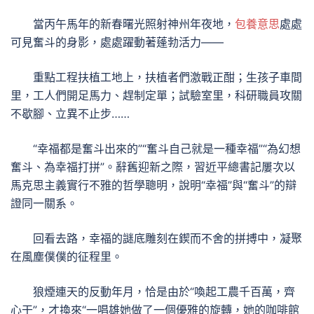
當丙午馬年的新春曙光照射神州年夜地，
包養意思
處處
可見奮斗的身影，處處躍動著蓬勃活力——
重點工程扶植工地上，扶植者們激戰正酣；生孩子車間
里，工人們開足馬力、趕制定單；試驗室里，科研職員攻關
不歇腳、立異不止步……
“幸福都是奮斗出來的”“奮斗自己就是一種幸福”“為幻想
奮斗、為幸福打拼”。辭舊迎新之際，習近平總書記屢次以
馬克思主義實行不雅的哲學聰明，說明“幸福”與“奮斗”的辯
證同一關系。
回看去路，幸福的謎底雕刻在鍥而不舍的拼搏中，凝聚
在風塵僕僕的征程里。
狼煙連天的反動年月，恰是由於“喚起工農千百萬，齊
心干”，才換來“一唱雄她做了一個優雅的旋轉，她的咖啡館