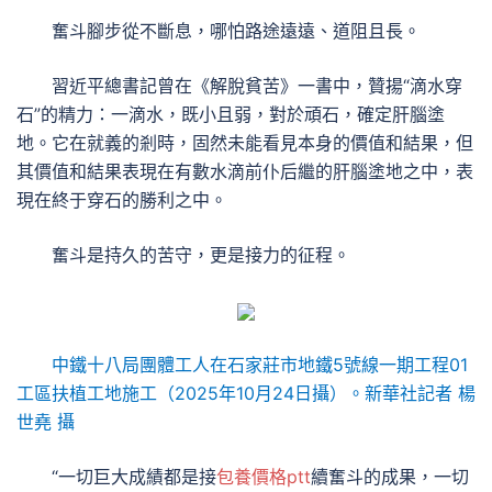
奮斗腳步從不斷息，哪怕路途遠遠、道阻且長。
習近平總書記曾在《解脫貧苦》一書中，贊揚“滴水穿
石”的精力：一滴水，既小且弱，對於頑石，確定肝腦塗
地。它在就義的剎時，固然未能看見本身的價值和結果，但
其價值和結果表現在有數水滴前仆后繼的肝腦塗地之中，表
現在終于穿石的勝利之中。
奮斗是持久的苦守，更是接力的征程。
中鐵十八局團體工人在石家莊市地鐵5號線一期工程01
工區扶植工地施工（2025年10月24日攝）。新華社記者 楊
世堯 攝
“一切巨大成績都是接
包養價格ptt
續奮斗的成果，一切