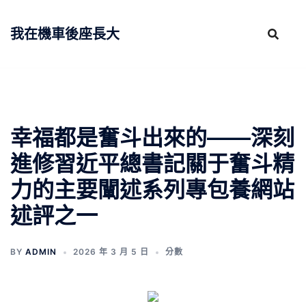
跳
至
我在機車後座長大
主
要
內
容
幸福都是奮斗出來的——深刻
進修習近平總書記關于奮斗精
力的主要闡述系列專包養網站
述評之一
BY
ADMIN
2026 年 3 月 5 日
分數