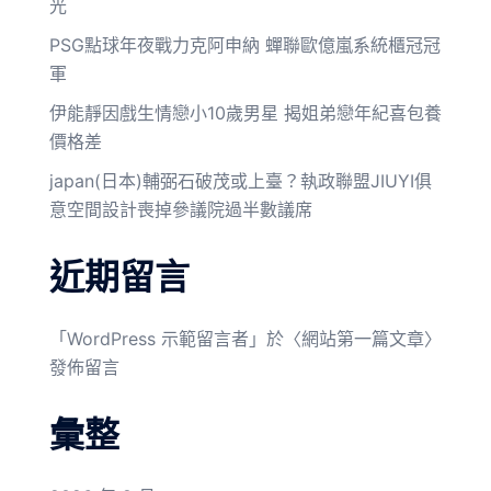
光
PSG點球年夜戰力克阿申納 蟬聯歐億嵐系統櫃冠冠
軍
伊能靜因戲生情戀小10歲男星 揭姐弟戀年紀喜包養
價格差
japan(日本)輔弼石破茂或上臺？執政聯盟JIUYI俱
意空間設計喪掉參議院過半數議席
近期留言
「
WordPress 示範留言者
」於〈
網站第一篇文章
〉
發佈留言
彙整