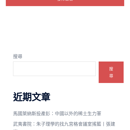
搜尋
搜
尋
近期文章
馬國萊納斯投產釤：中國以外的稀土生力軍
武夷書院：朱子理學的找九宮格會議室搖籃丨張建