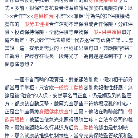
圖在單戀傻氣中找到一個可被量化的數
身體健康檢查
學公
式。多前，銀保監會花費者權益維護局就發布風險提醒：以
“××合作”“××
巡檢推薦
同盟”“××兼顧”等為名的非保險機構
發布的
一般勞工健檢
合作運動不是保險或合作保險，分紅保
險、投資保持保險、全能保險等產物保
一般+供膳體檢
單好
處不斷定，不要輕信“代表維權”“代表退保”等虛偽許諾……應
當說，這一提示是需要的。但稍加思慮可知，兼顧險“擦邊”
正軌險，曾經存在很長一段時光了，為何遲遲遏制不了，反
倒愈演愈烈？
一個不言而喻的現實是，對兼顧險亂象，假如相干部分
都當甩手掌柜，只會縱
一般勞工健檢
容亂象報復性舒展。無
論是被“碰瓷”的人保、安然等名門正直，仍是觸及到的監管
方，都應該自動反擊，嚴厲究查那些不符這場混亂的中心，
正是金牛座霸總
身體健康檢查
牛土豪。他站在咖啡館門口
餐
飲業體檢
，被藍色傻氣光束照得眼睛生疼。合法令公司的義
務。假如兼顧險年夜行其道背后
勞工健檢
的緣由是軌制缺
掉，那么就應該推進軌制扶植，當令完美保險監管政策和監