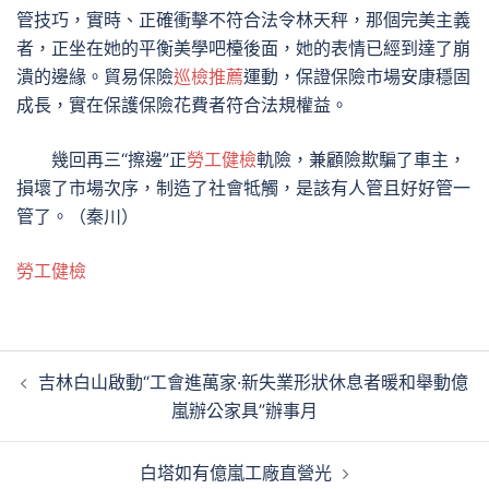
管技巧，實時、正確衝擊不符合法令林天秤，那個完美主義
者，正坐在她的平衡美學吧檯後面，她的表情已經到達了崩
潰的邊緣。貿易保險
巡檢推薦
運動，保證保險市場安康穩固
成長，實在保護保險花費者符合法規權益。
幾回再三“擦邊”正
勞工健檢
軌險，兼顧險欺騙了車主，
損壞了市場次序，制造了社會牴觸，是該有人管且好好管一
管了。（秦川）
勞工健檢
文
吉林白山啟動“工會進萬家·新失業形狀休息者暖和舉動億
章
嵐辦公家具”辦事月
導
覽
白塔如有億嵐工廠直營光