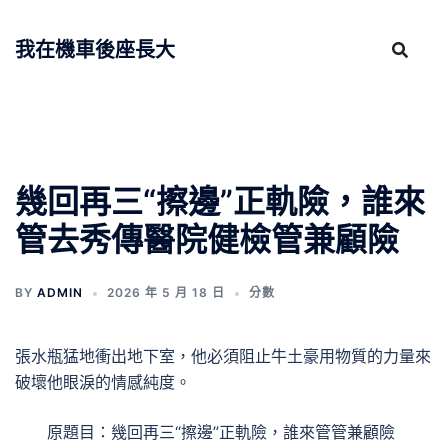
跳
至
我在機車後座長大
主
要
內
容
幾回再三“擦邊”正軌險，誰來
管去秀傳醫院健檢管兼顧險
BY
ADMIN
2026 年 5 月 18 日
分數
張水瓶猛地衝出地下室，他必須阻止牛土豪用物質的力量來
破壞他眼淚的情感純度。
原題目：幾回再三“擦邊”正軌險，誰來管管兼顧險