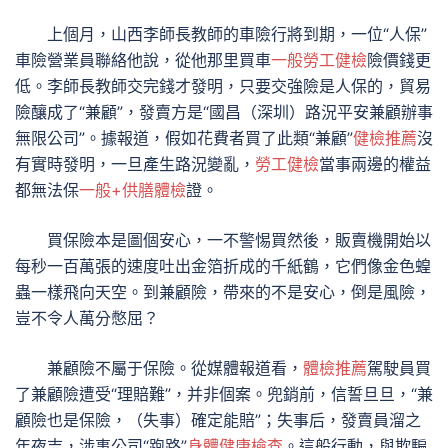
上個月，山西李師長教師的車險行將到期，一位“人保”
車險營業員聯絡他說，從他那里買車
一般勞工健檢
險價錢更
低。李師長教師交完錢才發明，只要交強險是人保的，貿易
險釀成了“兼顧”，發賣方是“國昌（深圳）路況平安兼顧辦事
無限公司”。據報道，假如花費者買了此類“兼顧”
健檢推薦
沒
有實時發明，一旦產生路況變亂，
勞工健檢
當事兩邊的權益
都無法保
一般+供膳體檢
證。
買保險本是圖個安心，一不警惕買然後，販賣機開始以
每秒一百萬張的速度吐出金箔折成的千紙鶴，它們像金色蝗
蟲一樣飛向天空。到兼顧險，帶來的不是安心，倒是風險，
豈不令人萬分憋屈？
兼顧險不屬于保險。從媒體報道看，
體檢推薦
駕駛員買
了兼顧險遭受“理賠難”，并非個案。兜銷前，信誓旦旦，“兼
顧險也是保險，（失事）確定能賠”；失事后，發賣員溜之
年夜吉，涉事公司“跑路”
身體健康檢查
。這般行動，與欺騙