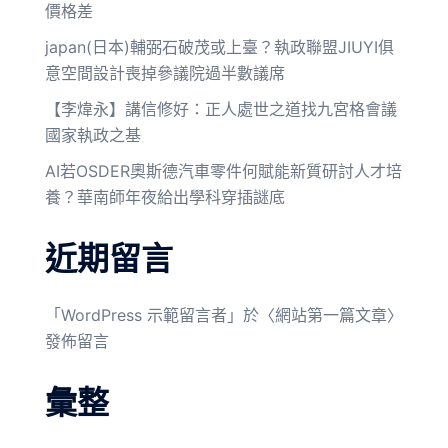
價格差
japan(日本)輔弼石破茂或上臺？執政聯盟JIUYI俱
意空間設計喪掉參議院過半數議席
【李煒永】講信修好：正人處世之道找九宮格會議
國家執政之基
AI若OSDER奧斯德汽車零件何賦能新質研討人才培
養？華南師年夜給出學科穿插謎底
近期留言
「
WordPress 示範留言者
」於〈
網站第一篇文章
〉
發佈留言
彙整