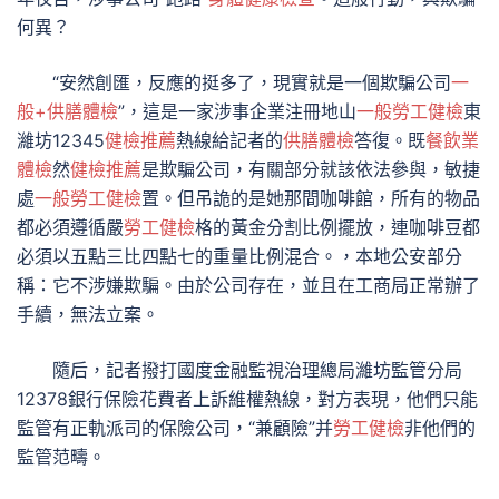
何異？
“安然創匯，反應的挺多了，現實就是一個欺騙公司
一
般+供膳體檢
”，這是一家涉事企業注冊地山
一般勞工健檢
東
濰坊12345
健檢推薦
熱線給記者的
供膳體檢
答復。既
餐飲業
體檢
然
健檢推薦
是欺騙公司，有關部分就該依法參與，敏捷
處
一般勞工健檢
置。但吊詭的是她那間咖啡館，所有的物品
都必須遵循嚴
勞工健檢
格的黃金分割比例擺放，連咖啡豆都
必須以五點三比四點七的重量比例混合。，本地公安部分
稱：它不涉嫌欺騙。由於公司存在，並且在工商局正常辦了
手續，無法立案。
隨后，記者撥打國度金融監視治理總局濰坊監管分局
12378銀行保險花費者上訴維權熱線，對方表現，他們只能
監管有正軌派司的保險公司，“兼顧險”并
勞工健檢
非他們的
監管范疇。