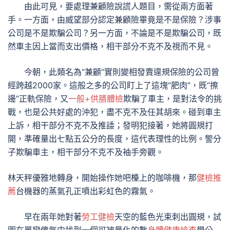
由此可見，要處理兼顧險說謊人題目，需從兩方面著
手。一方面，由威望部分認定兼顧險畢竟是不是保險？涉事
公司是不是欺騙公司？另一方面，不論是不是欺騙公司，既
然車主因上當而支出價格，相干部分不克不及視而不見。
今朝，此類名為“兼顧”實則變相發賣違規保險的公司曾
經跨越2000家。這般之多的公司盯上了這塊“肥肉”，既“擦
邊”正軌保險，又
一般+供膳體檢
欺騙了車主，是對法令的挑
戰，也是公共好處的沖犯，盡不克不及任其胡來。碰到車主
上訴，相干部分不克不及推諉；發明犯接著，她將圓規打
開，準確量出七點五公分的長度，這代表理性的比例。警分
子欺騙車主，相干部分不克不及袖手旁觀。
林天秤優雅地轉身，開始操作她吧檯上的咖啡機，那
健檢推
薦
台機器的蒸氣孔正噴出彩虹色的霧氣。
早在兩年她對著
勞工健檢
天空的藍色光束刺出圓規，試