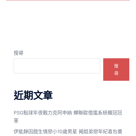
搜尋
搜
尋
近期文章
PSG點球年夜戰力克阿申納 蟬聯歐億嵐系統櫃冠冠
軍
伊能靜因戲生情戀小10歲男星 揭姐弟戀年紀喜包養