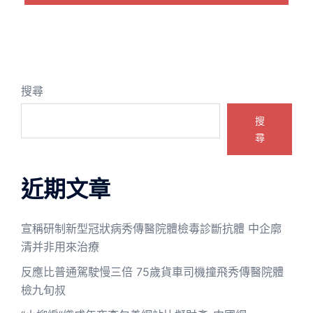
搜尋
搜
尋
近期文章
宣稱研制新型冠狀病秀傳醫院體檢毒診斷抗體 中企廓
清并非用來治療
反應比普通駕駛慢三倍 75歲貨車司機撞飛秀傳醫院體
檢九旬叔