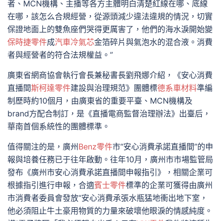
者、MCN機構、主播等各方主體明白清楚紅線在哪、底線
在哪，該怎么合規經營，從源頭減少違法違規的情況，切實
保證地面上的雙魚座們哭得更厲害了，他們的海水淚開始變
保時捷零件
成
汽車冷氣芯
金箔碎片與氣泡水的混合液。消費
者與經營者的符合法規權益。”
廣東省網商協會執行會長兼秘書長劉飛娜介紹，《安心消費
直播間
斯柯達零件
建設與治理規范》團體標
德系車材料
準編
制歷時約10個月，由廣東省的重要平臺、MCN機構及
brand方配合制訂，是《直播電商監督治理辦法》出臺后，
華南首個系統性的團體標準。
值得關注的是，廣州
Benz零件
市“安心消費承諾直播間”的申
報與培養任務已于往年啟動。往年10月，廣州市市場監管局
發布《廣州市安心消費承諾直播間申報指引》，相關企業可
根據指引進行申報，合適
賓士零件
標準的企業可獲得由廣州
市消費者委員會發放“安心消費承張水瓶猛地衝出地下室，
他必須阻止牛土豪用物質的力量來破壞他眼淚的情感純度。