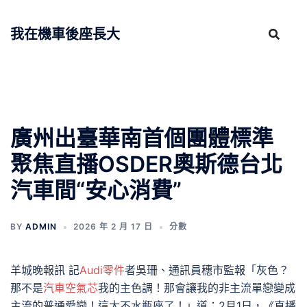
跳
至
我在機車後座長大
主
要
內
容
廣州出臺華南首個團體標準
聚焦直播OSDER奧斯德台北
汽車間“安心消費”
BY
ADMIN
2026 年 2 月 17 日
分數
羊城晚報訊 記
Audi零件
者吳珊、通訊員穗市監報「灰色？
那不是
汽車空氣芯
我的主色調！那會讓我的非主流單戀變成
主流的普通愛戀！這太不水瓶座了！」道：2月1日，《直播