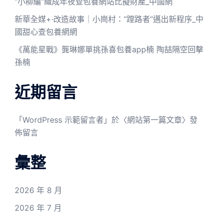
“小柳編”織成年夜查包養網站比擬財產_中國網
新華全媒+·改造故事｜小崗村：“蹚路者”邁出新程序_中
國甜心查包養網網
《萬能星戰》龔琳娜單挑孫喜包養app楠 陶喆隔空回擊
孫楠
近期留言
「
WordPress 示範留言者
」於〈
網站第一篇文章
〉發
佈留言
彙整
2026 年 8 月
2026 年 7 月