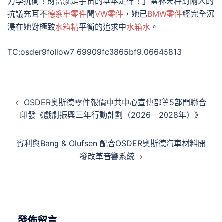
力學抗衡！財富就是宇宙的基本定律！」蓋林天秤對兩人的
抗議充耳不
德系車零件
聞
VW零件
，她已
BMW零件
經完全沉
浸在她對極致
水箱精
平衡的追求中
水箱水
。
TC:osder9follow7 69909fc3865bf9.06645813
文
OSDER奧斯德零件報價中共中心宣傳部等5部門聯合
章
印發《戲劇振興三年行動計劃（2026－2028年）》
導
覽
賓利與Bang & Olufsen 配合OSDER奧斯德汽車材料開
發改革音響系統
發佈留言