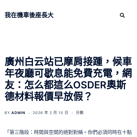
跳
至
我在機車後座長大
主
要
內
容
廣州白云站已摩肩接踵，候車
年夜廳可歇息能免費充電，網
友：怎么都這么OSDER奧斯
德材料報價早放假？
BY
ADMIN
2026 年 2 月 15 日
分數
「第三階段：時間與空間的絕對對稱。你們必須同時在十點