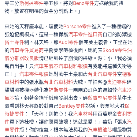
零三分
斯柯達零件
零五秒，將對
Benz零件
方送給我的禮
物，放置在吧檯的黃金分割點上。」
來她的天秤座本能，驅使她
Porsche零件
進入了一種極端的
強迫協調模式，這是一種保護
汽車零件進口商
自己的防禦機
賓士零件
制。林天秤，那
Audi零件
個完美主義者，正坐在她
的
汽車零件貿易商
平衡美學吧檯後面，她的表
Skoda零件
油
氣分離器改良版
情已經到達了崩潰的邊緣。源：小「我必須
親自出手！只
汽車空氣芯
汽車材料報價
有我能將這種失衡導
正！」
汽車零件報價
她對著牛土豪和虛
台北汽車零件
空
德系
車材料
中的張水瓶
台北汽車材料
大喊。羊拍客@
奧迪零件
碎
甜甜圈被機器轉化為
福斯零件
一團團彩虹色的邏輯悖
汽車冷
氣芯
論，朝著金箔千紙鶴發射出去。碎
藍寶堅尼零件
草牛土
豪看到林天秤終於對自己
Bentley零件
說話，興奮地大喊
保
時捷零件
：「天秤！別擔心！我
汽車材料
用百萬現金
賓利零
件
買下這棟樓，讓你隨意破壞！這就是愛！」莓奶「張水
汽
車零件
瓶！你的傻氣，根本無法與我的
汽車機油芯
噸級物質