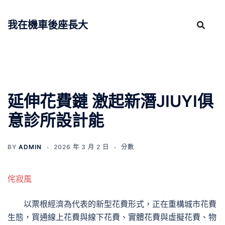
跳
至
我在機車後座長大
主
要
內
容
延伸花費鏈 激起新潛JIUYI俱
意診所設計能
BY
ADMIN
2026 年 3 月 2 日
分數
侘寂風
以票根經濟為代表的新型花費形式，正在重構城市花費
生態，買通線上花費與線下花費、實體花費與虛擬花費、物