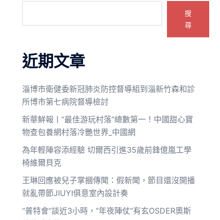
搜
尋
近期文章
淄博市衛健委新冠肺炎防控督導組到淄新竹森和診
所博市第七病院督導檢討
新華鮮報丨“最佳游玩村落”總數第一！中國甜心寶
物查包養網村落冷艷世界_中國網
為年輕陣容添經驗 切爾西引進35歲前鋒億嵐工學
椅維爾貝克
王琳回應被兒子掌摑傳聞：假新聞，節目還沒開播
就亂帶節JIUYI俱意室內設計奏
“普特會”談近3小時，“年夜陣仗”有玄OSDER奧斯