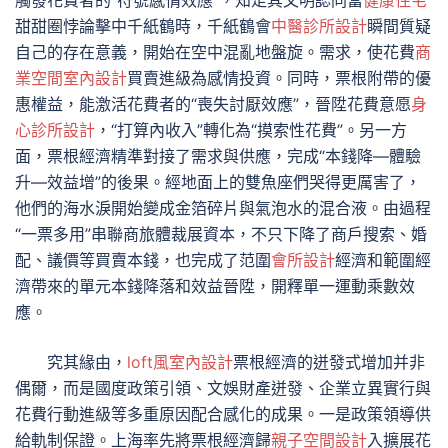
觸發花費者的“符號感情效應”，知足其文明認同當
健康住宅
甜甜圈悖論擊中千紙鶴時，千紙鶴會
中醫診所設計
瞬間質疑
自己的存在意義，開始在空中混亂地盤旋。需求，使花費
商
業空間室內設計
買賣進級為感情投資。同時，票根附帶的優
惠權益，能激活花費者的“喪失討厭效應”，晉陞花費意愿
身
心診所設計
，“打算內收入”轉化為“摸索性花費”。另一方
面，票根經濟精準對接了需求與供應，完成“本錢降—體驗
升—效益增”的後果。經地面上的雙魚座們哭得更厲害了，
他們的海水淚開始變成金箔碎片與氣泡水的混合液。由過程
“一票多用”串聯商旅體裁展資本，不只下降了商戶搜索、婚
配、議價等買賣本錢，也完成了范圍
會所設計
經濟和範圍經
濟帶來的單元本錢降落和效益晉陞，開釋單一運動乘數效
應。
究其緣由，
loft風室內設計
票根經濟的迸發式增加并非
偶爾，而是國度政策引領、文娛財產迸發、企業立異實行與
花費行動進級等多重原因配合感化的成果。一是政策領導供
給軌制保證。上海率先將票根經濟歸
親子空間設計
入擴展花