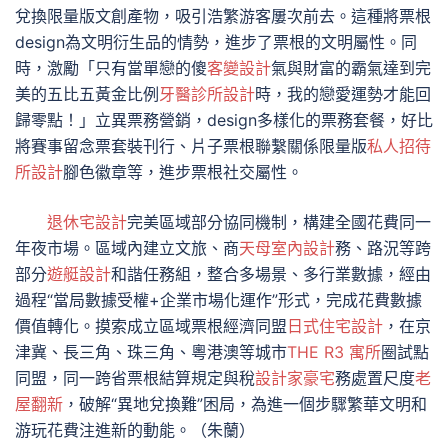
兌換限量版文創產物，吸引浩繁游客屢次前去。這種將票根
design為文明衍生品的情勢，進步了票根的文明屬性。同
時，激勵「只有當單戀的傻
客變設計
氣與財富的霸氣達到完
美的五比五黃金比例
牙醫診所設計
時，我的戀愛運勢才能回
歸零點！」立異票務營銷，design多樣化的票務套餐，好比
將賽事留念票套裝刊行、片子票根聯繫關係限量版
私人招待
所設計
腳色徽章等，進步票根社交屬性。
退休宅設計
完美區域部分協同機制，構建全國花費同一
年夜市場。區域內建立文旅、商
天母室內設計
務、路況等跨
部分
遊艇設計
和諧任務組，整合多場景、多行業數據，經由
過程“當局數據受權+企業市場化運作”形式，完成花費數據
價值轉化。摸索成立區域票根經濟同盟
日式住宅設計
，在京
津冀、長三角、珠三角、粵港澳等城市
THE R3 寓所
圈試點
同盟，同一跨省票根結算規定與稅
設計家豪宅
務處置尺度
老
屋翻新
，破解“異地兌換難”困局，為進一個步驟繁華文明和
游玩花費注進新的動能。
（朱蘭）