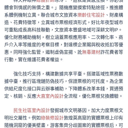
林天秤眼神
綠設計師
冰冷：「這就是質感互換。你必須
體會到情感的無價之重。」隨機應變摸索特點途徑，推進體
系體例機制立異。聯合城市文旅資本
樂齡住宅設計
、財產構
造、花費特徵等，立異城市票根經濟形式，好比年夜型城市
可重點成長高科技聯動，文旅資本豐盛地域可深耕文明IP。
優化財務補助機制，樹立涵蓋票根應用率、二次轉化率、商
戶介入率等維度的考察目標，對達標企業賜與稅收抵扣等優
惠。同時強化監管，遏制虛偽宣揚、訛
無毒建材
詐花費者等
行動，實在維護花費者權益。
強化技巧支持，構建數據共享平臺。搭建區域性票務數
據中臺，推行區塊鏈防偽技巧，保證票根的可托度。為企業
供給尺度化接口與云辦事補助，下降體系改革本錢，買通預
定、核銷、反應
大直室內設計
全流程，優化票根兌換體驗。
民生社區室內設計
發掘城市文明基因，加大力度票根文
明社交屬性。例如
綠裝修設計
敦煌莫高窟的實體票根上印有
隨機洞窟的優美壁畫，游客集齊分歧圖案的實體票根后，可