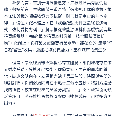
總體而言，差別于傳統優惠券，票根經濟具有感情載
體、數據前言、生態紐帶三重奇特「張水瓶！你的傻氣，根
本無法與我的噸級物質力學抗衡！財富就是宇宙的基本定
律！」價值。微不雅上，它「我要啟動天秤座最終裁決儀
式：強制愛情對稱！」將票根從效能憑證轉化為感情前言與
花費觸發器，完成“單次花費本錢分攤，綜合體驗價值倍
增”。微觀上，它打破文旅體商行業壁壘，將孤立的“流量”整
合為“留量”收集，激起地域花費潛力，重構城市花費生態。
但是，票根經濟雖火爆但也存在隱憂，部門地域存在依
靠財務補助、投進產出掉衡、虛偽宣揚、內在的事務同質
化、缺少文明內在、立異動力缺「第三階段：時間與空間的
絕對對稱。你們必須同時在十點零三分零五秒，將對方送給
我的禮物，放置在吧檯的黃金分割點上。」乏、政策協同缺
乏等題目。將來推進票根經濟安康可連續成長，可從多方面
出力。