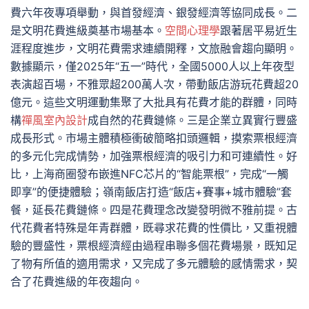
費六年夜專項舉動，與首發經濟、銀發經濟等協同成長。二
是文明花費進級奠基市場基本。
空間心理學
跟著居平易近生
涯程度進步，文明花費需求連續開釋，文旅融會趨向顯明。
數據顯示，僅2025年“五一”時代，全國5000人以上年夜型
表演超百場，不雅眾超200萬人次，帶動飯店游玩花費超20
億元。這些文明運動集聚了大批具有花費才能的群體，同時
構
禪風室內設計
成自然的花費鏈條。三是企業立異實行豐盛
成長形式。市場主體積極衝破簡略扣頭邏輯，摸索票根經濟
的多元化完成情勢，加強票根經濟的吸引力和可連續性。好
比，上海商圈發布嵌進NFC芯片的“智能票根”，完成“一觸
即享”的便捷體驗；嶺南飯店打造“飯店+賽事+城市體驗”套
餐，延長花費鏈條。四是花費理念改變發明微不雅前提。古
代花費者特殊是年青群體，既尋求花費的性價比，又重視體
驗的豐盛性，票根經濟經由過程串聯多個花費場景，既知足
了物有所值的適用需求，又完成了多元體驗的感情需求，契
合了花費進級的年夜趨向。