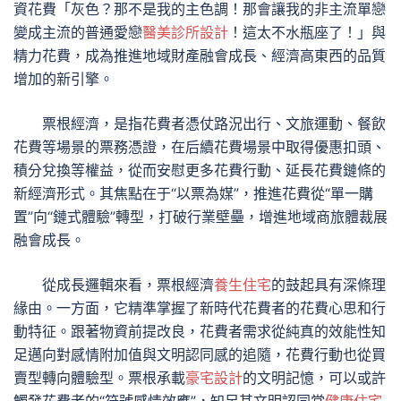
資花費「灰色？那不是我的主色調！那會讓我的非主流單戀
變成主流的普通愛戀
醫美診所設計
！這太不水瓶座了！」與
精力花費，成為推進地域財產融會成長、經濟高東西的品質
增加的新引擎。
票根經濟，是指花費者憑仗路況出行、文旅運動、餐飲
花費等場景的票務憑證，在后續花費場景中取得優惠扣頭、
積分兌換等權益，從而安慰更多花費行動、延長花費鏈條的
新經濟形式。其焦點在于“以票為媒”，推進花費從“單一購
置”向“鏈式體驗”轉型，打破行業壁壘，增進地域商旅體裁展
融會成長。
從成長邏輯來看，票根經濟
養生住宅
的鼓起具有深條理
緣由。一方面，它精準掌握了新時代花費者的花費心思和行
動特征。跟著物資前提改良，花費者需求從純真的效能性知
足邁向對感情附加值與文明認同感的追隨，花費行動也從買
賣型轉向體驗型。票根承載
豪宅設計
的文明記憶，可以或許