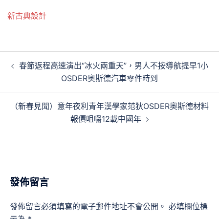
新古典設計
文
春節返程高速演出“冰火兩重天”，男人不按導航提早1小
章
OSDER奧斯德汽車零件時到
導
覽
（新春見聞）意年夜利青年漢學家范狄OSDER奧斯德材料
報價咀嚼12載中國年
發佈留言
發佈留言必須填寫的電子郵件地址不會公開。
必填欄位標