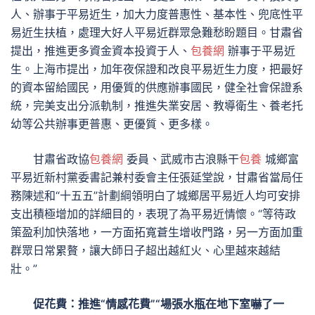
人、辦事于平易近生，加大力度普惠性、基本性、兜底性平
易近生扶植，處理大好人平易近群眾急難愁盼題目。甘肅省
提出，推進更多資金資本投資于人、
包養網
辦事于平易近
生。上海市提出，加年夜保證和改良平易近生力度，把最好
的資本留給國民，用優質的供應辦事國民，健全社會保證系
統，完美支出分派軌制，推進失業安居、教導衛生、養老托
幼等公共辦事更普惠、更優質、更多樣。
甘肅省政協
包養網
委員、武威市古浪縣干
包養
城鄉富
平易近新村黨委書記兼村委會主任張延堂說，甘肅省當局任
務陳述和“十五五”計劃綱領明白了城鄉居平易近人均可安排
支出積極增加的詳細目的，表現了為平易近情懷。“等待政
策盈利加快落地，一方面拓寬蒼生增收門路，另一方面加重
群眾日常累贅，讓大師日子超出越紅火、心里越來越結
壯。”
促花費：推進“情感花費”“場張水瓶在地下室嚇了一