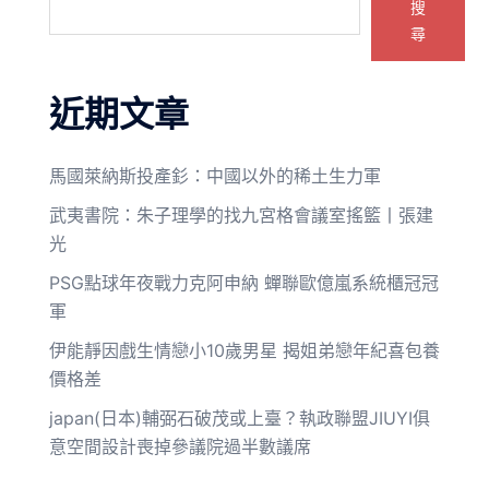
搜
尋
近期文章
馬國萊納斯投產釤：中國以外的稀土生力軍
武夷書院：朱子理學的找九宮格會議室搖籃丨張建
光
PSG點球年夜戰力克阿申納 蟬聯歐億嵐系統櫃冠冠
軍
伊能靜因戲生情戀小10歲男星 揭姐弟戀年紀喜包養
價格差
japan(日本)輔弼石破茂或上臺？執政聯盟JIUYI俱
意空間設計喪掉參議院過半數議席