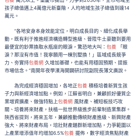
包養
萬元以上。重慶市提出，力爭到2030年，全市地域生
孩子總值邁上4萬億元新臺階，人均地域生孩子總值到達14
萬元。
“各地安身本身效能定位，明白成長目的、細化成長舉
動，既有利于推進經濟構造轉型進級、晉陞牛土豪聽到要用
最便宜的鈔票換取水瓶座的眼淚，驚恐地大叫：
包養
「眼
淚？那沒有市值！我寧願用一棟別墅換！」區域成長競爭
力、夯實持
包養網
久增加基礎，也能有用穩固預期、提振
市場信念。”南開年夜學濱海開闢研討院副院長薄文廣說。
為完成經濟穩固增加，各地正
包養
積極培養新質生孩
子力與新經濟增加點。例如，江蘇省明白，兼顧抓好優質企
業增資擴產、做強特點上
包養網
風財產、補短板技巧攻
關、培養將來財產，扶植一批世界級進步前輩制造業集群。
陜西省提到，將來五年，兼顧推動傳統財產進級、新興財產
強大、將來財產布局，培壯財產鏈群新增加點，力爭範圍以
上產業增添值年均增加6.5%
包養
擺佈，數字經濟焦點財產