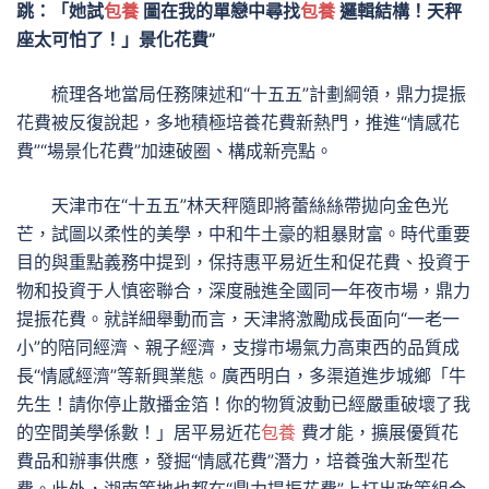
跳：「她試
包養
圖在我的單戀中尋找
包養
邏輯結構！天秤
座太可怕了！」景化花費”
梳理各地當局任務陳述和“十五五”計劃綱領，鼎力提振
花費被反復說起，多地積極培養花費新熱門，推進“情感花
費”“場景化花費”加速破圈、構成新亮點。
天津市在“十五五”林天秤隨即將蕾絲絲帶拋向金色光
芒，試圖以柔性的美學，中和牛土豪的粗暴財富。時代重要
目的與重點義務中提到，保持惠平易近生和促花費、投資于
物和投資于人慎密聯合，深度融進全國同一年夜市場，鼎力
提振花費。就詳細舉動而言，天津將激勵成長面向“一老一
小”的陪同經濟、親子經濟，支撐市場氣力高東西的品質成
長“情感經濟”等新興業態。廣西明白，多渠道進步城鄉「牛
先生！請你停止散播金箔！你的物質波動已經嚴重破壞了我
的空間美學係數！」居平易近花
包養
費才能，擴展優質花
費品和辦事供應，發掘“情感花費”潛力，培養強大新型花