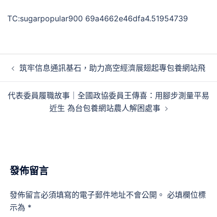
TC:sugarpopular900 69a4662e46dfa4.51954739
文
筑牢信息通訊基石，助力高空經濟展翅起專包養網站飛
章
導
代表委員履職故事｜全國政協委員王傳喜：用腳步測量平易
覽
近生 為台包養網站農人解困處事
發佈留言
發佈留言必須填寫的電子郵件地址不會公開。
必填欄位標
示為
*