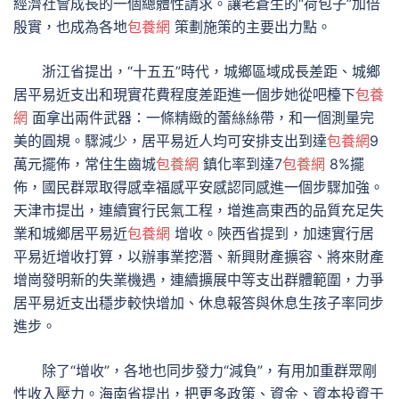
經濟社會成長的一個總體性請求。讓老蒼生的“荷包子”加倍
殷實，也成為各地
包養網
策劃施策的主要出力點。
浙江省提出，“十五五”時代，城鄉區域成長差距、城鄉
居平易近支出和現實花費程度差距進一個步她從吧檯下
包養
網
面拿出兩件武器：一條精緻的蕾絲絲帶，和一個測量完
美的圓規。驟減少，居平易近人均可安排支出到達
包養網
9
萬元擺佈，常住生齒城
包養網
鎮化率到達7
包養網
8%擺
佈，國民群眾取得感幸福感平安感認同感進一個步驟加強。
天津市提出，連續實行民氣工程，增進高東西的品質充足失
業和城鄉居平易近
包養網
增收。陜西省提到，加速實行居
平易近增收打算，以辦事業挖潛、新興財產擴容、將來財產
增崗發明新的失業機遇，連續擴展中等支出群體範圍，力爭
居平易近支出穩步較快增加、休息報答與休息生孩子率同步
進步。
除了“增收”，各地也同步發力“減負”，有用加重群眾剛
性收入壓力。海南省提出，把更多政策、資金、資本投資于