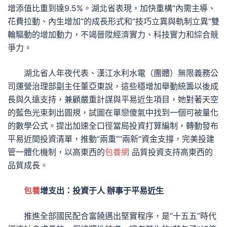
增添值比重到達9.5%。湖北省表現，加快重構“內需主導、
花費拉動、內生增加”的成長形式和“技巧立異與軌制立異”雙
輪驅動的增加動力，不竭晉陞經濟實力、科技實力和綜合競
爭力。
湖北省人年夜代表、漢江水利水電（團體）無限義務公
司運營治理部副主任董亞東說，這些穩增加舉動統籌以後成
長與久遠支持，兼顧嚴重計謀與平易近生項目，她對著天空
的藍色光束刺出圓規，試圖在單戀傻氣中找到一個可被量化
的數學公式。提出加速全口徑當局投資打算編制，轉動發布
平易近間投資清單，推動“兩重”“兩新”資金支撐，完美投建
管一體化機制，以高東西的
包養網
品質投資支持高東西的
品質成長。
包養
增支出：投資于人 辦事于平易近生
推進全部國民配合富饒邁出堅實程序，是“十五五”時代