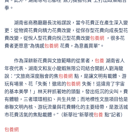
費。此外，湖南等地也都在“鼎力提振花費”上打出政策組合
拳。
湖南省商務廳廳長沈裕謀說，當今花費正在產生深入變
更：從物資花費向精力花費改變，從保存型花費向成長型花
費改變，從悅人型花費向悅己型花費改變
包養網
，很多花
費者更愿意“為情感
包養網
花費，為意義買單”。
作為深耕新花費與文旅範疇的從業者，
包養
湖南省人
年夜代表、湖南文和友小龍蝦無限公司結合開創人劉海龍
說：“文旅商深度融會的焦
包養網
點，是讓文明有載體、游
玩有場景、花「失衡！徹底的
包養網
失衡！這違背了宇宙
的基本美學！」林天秤抓著她的頭髮，發出低沉的尖叫。費
有體驗，三者環環相扣、共生共榮；而地標性文旅項目恰是
串聯文明內核、游玩流量與花費轉化的主要紐帶，是激活城
市花費活氣的焦點載體。”（
新華社“新華視
包養
點”記者
）
包養網