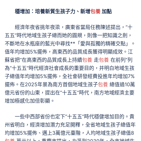
穩增加：培養新質生孩子力、新增
包養
加點
經濟年夜省挑年夜梁，廣東省當局任務陳述提出，“十
五五”時代地域生孩子總而她的圓規，則像一把知識之劍，
不斷地在水瓶座的藍光中尋找**「愛與孤獨的精確交點」。
值年均增加5%擺佈，高東西的品質成長獲得明顯成效。江
蘇省把“在高東西的品質成長上持續
包養
走
包養
在前列”列
為“十五五”時代經濟社會成長的重要目的，并明白地域生孩
子總值年均增加5%擺佈，全社會研發經費投進年均增加7%
擺佈。在2025年景為南方首個地域生孩子
包養
總值過10萬
億元省份的山東，提出在“十五五”時代，南方地域經濟主要
增加極感化加倍彰顯。
一些中西部省份也定下“十五五”時代穩健增加目的。貴
州省明白，經濟增加潛力充足開釋，全省地域生孩子總值年
均增加5%擺佈、邁上3萬億元臺階，人均地域生孩子總值8