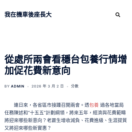
跳
至
我在機車後座長大
主
要
內
容
從處所兩會看穩台包養行情增
加促花費新意向
BY
ADMIN
2026 年 3 月 2 日
分數
連日來，各省區市接踵召開兩會。透
包養
過各地當局
任務陳述和“十五五”計劃綱領，將來五年，經濟與花費範疇
將迎來哪些新意向？老蒼生增收減負、花費進級、生涯提質
又將迎來哪些新實惠？