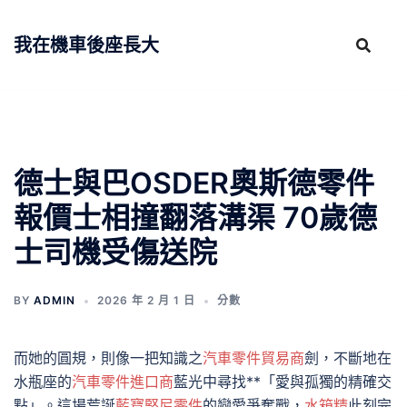
跳
至
我在機車後座長大
主
要
內
容
德士與巴OSDER奧斯德零件
報價士相撞翻落溝渠 70歲德
士司機受傷送院
BY
ADMIN
2026 年 2 月 1 日
分數
而她的圓規，則像一把知識之
汽車零件貿易商
劍，不斷地在
水瓶座的
汽車零件進口商
藍光中尋找**「愛與孤獨的精確交
點」。這場荒誕
藍寶堅尼零件
的戀愛爭奪戰，
水箱精
此刻完