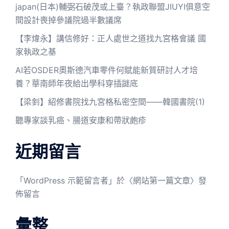
japan(日本)輔弼石破茂或上臺？執政聯盟JIUYI俱意空
間設計喪掉參議院過半數議席
【李煒永】講信修好：正人處世之道找九宮格會議 國
家執政之基
AI若OSDER奧斯德汽車零件何賦能新質研討人才培
養？華南師年夜給出學科穿插謎底
【梁釗】紹修書院找九宮格私密空間——韓國書院(1)
聽專家談乳癌、腸道安康和帶狀皰疹
近期留言
「
WordPress 示範留言者
」於〈
網站第一篇文章
〉發
佈留言
彙整