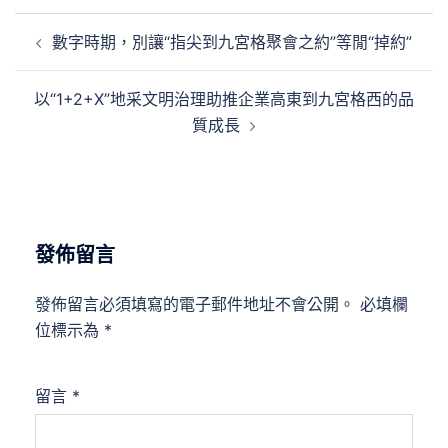
文
數字時期，別讓“指尖到九宮格聚會之約”等閒“掉約”
章
導
以“1+2+X”地采文明治理助推企業高東到九宮格西的品
覽
質成長
發佈留言
發佈留言必須填寫的電子郵件地址不會公開。
必填欄
位標示為
*
留言
*