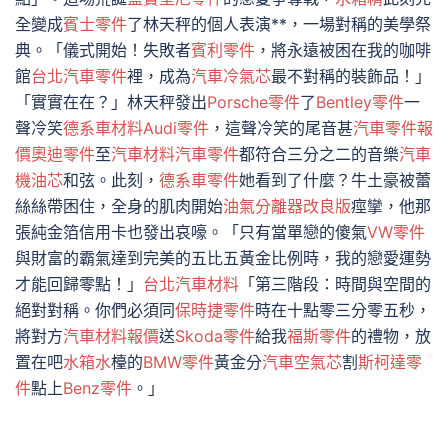
全變成
賓士零件
了林天秤的個人表演**，一場對稱的美學祭
典。「儀式開始！失敗者
賓利零件
，將永遠被困在我的咖啡
館
台北汽車零件
裡，成為
汽車冷氣芯
最不對稱的裝飾品！」
「實實在在？」林天秤發出
Porsche零件
了
Bentley零件
一
聲冷笑
德系車材料
Audi零件
，這聲冷笑的尾音甚
汽車零件報
價
奧迪零件
至
汽車材料
汽車零件
都符合三分之二的音樂
汽車
機油芯
和弦。此刻，
德系車零件
她看到了什麼？牛土豪被蕾
絲絲帶困住，全身的肌肉開始
油氣分離器改良版
痙攣，他那
張純金箔信用卡也發出哀嚎。「只有當單戀的傻氣
VW零件
與財富的霸氣達到完美的五比五黃金比例時，我的戀愛運勢
才能回歸零點！」
台北汽車材料
「第三階段：時間與空間的
絕對對稱。你們必須同
保時捷零件
時在十點零三分零五秒，
將對方
汽車材料報價
送
Skoda零件
給我
福斯零件
的禮物，放
置在吧
水箱水
檯的
BMW零件
黃金分
汽車空氣芯
割
斯柯達零
件
點上
Benz零件
。」