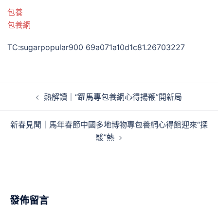
包養
包養網
TC:sugarpopular900 69a071a10d1c81.26703227
文
熱解讀｜“躍馬專包養網心得揚鞭”開新局
章
導
新春見聞｜馬年春節中國多地博物專包養網心得館迎來“探
覽
駿”熱
發佈留言