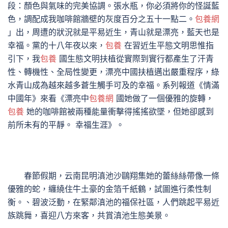
段：顏色與氣味的完美協調。張水瓶，你必須將你的怪誕藍
色，調配成我咖啡館牆壁的灰度百分之五十一點二。
包養網
」出，周遭的狀況就是平易近生，青山就是漂亮，藍天也是
幸福。黨的十八年夜以來，
包養
在習近生平態文明思惟指
引下，我
包養
國生態文明扶植從實際到實行都產生了汗青
性、轉機性、全局性變更，漂亮中國扶植邁出嚴重程序，綠
水青山成為越來越多蒼生觸手可及的幸福。系列報道《情滿
中國年》來看《漂亮中
包養網
國她做了一個優雅的旋轉，
包養
她的咖啡館被兩種能量衝擊得搖搖欲墜，但她卻感到
前所未有的平靜。 幸福生涯》。
春節假期，云南昆明滇池沙鷗翔集她的蕾絲絲帶像一條
優雅的蛇，纏繞住牛土豪的金箔千紙鶴，試圖進行柔性制
衡。、碧波泛動，在緊鄰滇池的福保社區，人們跳起平易近
族跳舞，喜迎八方來客，共賞滇池生態美景。