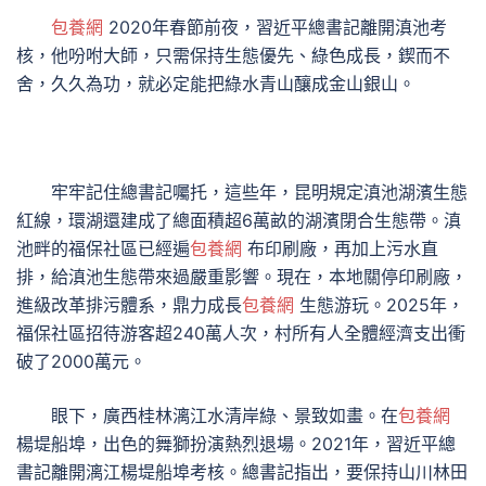
包養網
2020年春節前夜，習近平總書記離開滇池考
核，他吩咐大師，只需保持生態優先、綠色成長，鍥而不
舍，久久為功，就必定能把綠水青山釀成金山銀山。
牢牢記住總書記囑托，這些年，昆明規定滇池湖濱生態
紅線，環湖還建成了總面積超6萬畝的湖濱閉合生態帶。滇
池畔的福保社區已經遍
包養網
布印刷廠，再加上污水直
排，給滇池生態帶來過嚴重影響。現在，本地關停印刷廠，
進級改革排污體系，鼎力成長
包養網
生態游玩。2025年，
福保社區招待游客超240萬人次，村所有人全體經濟支出衝
破了2000萬元。
眼下，廣西桂林漓江水清岸綠、景致如畫。在
包養網
楊堤船埠，出色的舞獅扮演熱烈退場。2021年，習近平總
書記離開漓江楊堤船埠考核。總書記指出，要保持山川林田