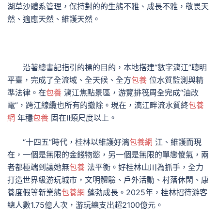
湖草沙體系管理，保持對的的生態不雅、成長不雅，敬畏天
然、適應天然、維護天然。
沿著總書記指引的標的目的，本地搭建“數字漓江”聰明
平臺，完成了全流域、全天候、全方
包養
位水質監測與精
準法律。在
包養
漓江焦點景區，游覽排筏周全完成“油改
電”，跨江線纜也所有的撤除。現在，漓江畔流水質終
包養
網
年穩
包養
固在Ⅱ類尺度以上。
“十四五”時代，桂林以維護好漓
包養網
江、維護而現
在，一個是無限的金錢物慾，另一個是無限的單戀傻氣，兩
者都極端到讓她無
包養
法平衡。好桂林山川為抓手，全力
打造世界級游玩城市，文明體驗、戶外活動、村落休閑、康
養度假等新業態
包養網
蓬勃成長。2025年，桂林招待游客
總人數1.75億人次，游玩總支出超2100億元。