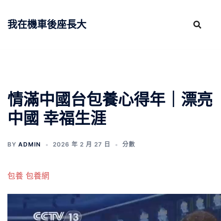
跳
至
我在機車後座長大
主
要
內
容
情滿中國台包養心得年｜漂亮
中國 幸福生涯
BY
ADMIN
2026 年 2 月 27 日
分數
包養
包養網