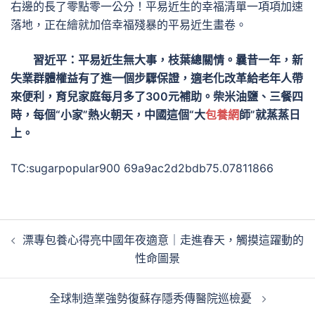
右邊的長了零點零一公分！平易近生的幸福清單一項項加速
落地，正在繪就加倍幸福殘暴的平易近生畫卷。
習近平：平易近生無大事，枝葉總關情。曩昔一年，新
失業群體權益有了進一個步驟保證，適老化改革給老年人帶
來便利，育兒家庭每月多了300元補助。柴米油鹽、三餐四
時，每個“小家”熱火朝天，中國這個“大
包養網
師”就蒸蒸日
上。
TC:sugarpopular900 69a9ac2d2bdb75.07811866
文
漂專包養心得亮中國年夜適意｜走進春天，觸摸這躍動的
章
性命圖景
導
覽
全球制造業強勢復蘇存隱秀傳醫院巡檢憂