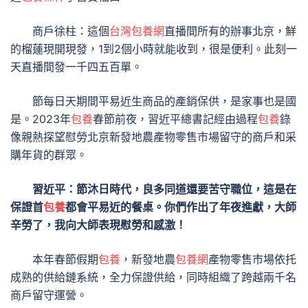
商戶徐柱：這個
台灣包養網
直播間所有的辦事北京，鮮
的榴蓮現開現發，1到2個小時就能收到，很是便利。此刻一
天直播間發一千四五百單。
節每日天期間平易近生商品的產銷保供，是家事也是國
是。2023年
包養
春節前夜，習近平總書記經由過程
包養
錄
像親熱探望慰勞北京新發地農產物零售市場留守的商戶和采
購年貨的群眾。
習近平：節沐日時代，良多同道還要苦守職位，這是在
保證首
包養
都會平易近的餐桌。你們作出了年夜進獻，大師
辛勞了，我向大師表現慰勞和感激！
本年春節假期
包養
，新發地農
包養網
產物零售市場依托
成熟的供給鏈系統，全力保證供給，同時組織了跨越兩千名
商戶留守運營。