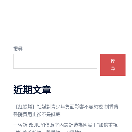
搜尋
搜
尋
近期文章
【紅螞蟻】社媒對青少年負面影響不容忽視 制秀傳
醫院費用止卻不是謎底
一習話·改JIUYI俱意室內設計造為國民丨“加倍重視