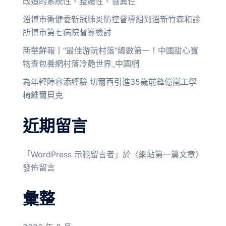
改造的系統性、整體性、協異性”
淄博市衛健委新冠肺炎防控督導組到淄新竹森和診
所博市第七病院督導檢討
新華鮮報丨“最佳游玩村落”總數第一！中國甜心寶
物查包養網村落冷艷世界_中國網
為年輕陣容添經驗 切爾西引進35歲前鋒億嵐工學
椅維爾貝克
近期留言
「
WordPress 示範留言者
」於〈
網站第一篇文章
〉
發佈留言
彙整