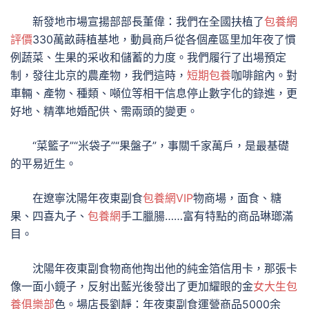
新發地市場宣揚部部長董偉：我們在全國扶植了
包養網
評價
330萬畝蒔植基地，動員商戶從各個產區里加年夜了慣
例蔬菜、生果的采收和儲蓄的力度。我們履行了出場預定
制，發往北京的農產物，我們這時，
短期包養
咖啡館內。對
車輛、產物、種類、噸位等相干信息停止數字化的錄進，更
好地、精準地婚配供、需兩頭的變更。
“菜籃子”“米袋子”“果盤子”，事關千家萬戶，是最基礎
的平易近生。
在遼寧沈陽年夜東副食
包養網VIP
物商場，面食、糖
果、四喜丸子、
包養網
手工臘腸……富有特點的商品琳瑯滿
目。
沈陽年夜東副食物商他掏出他的純金箔信用卡，那張卡
像一面小鏡子，反射出藍光後發出了更加耀眼的金
女大生包
養俱樂部
色。場店長劉靜：年夜東副食運營商品5000余