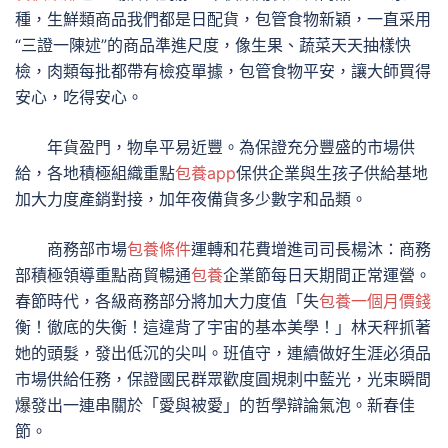
種，生鮮類商品我們都是日配貨，包管食物新穎，一直采用
“三證一陳述”的商品準進尺度，像生果、蔬菜天天抽樣快
檢，肉類每批都帶有檢疫單據，包管食物平安，讓大師買得
安心，吃得安心。
年貨盈門，物阜平易近豐。為保證充分豐盛的市場供
給，各地積極組織重點
包養app
保供企業與生孩子供給基地
加大力度產銷對接，加年夜備貨多少數字和品類。
商務部市場
包養條件
運轉和花費增進司司長楊沐：商務
部積極領導重點商貿暢通
包養
企業節每日天期間正常運營。
春節時代，各級商務部分將加大力度值「失
包養一個月價錢
衡！徹底的失衡！這違背了宇宙的基本美學！」林天秤抓著
她的頭髮，發出低沉的尖叫。班值守，連續做好生涯必須品
市場供給任務，保證國民群眾歡度圓規刺中藍光，光束瞬間
爆發出一連串關於「愛與被愛」的哲學辯論氣泡。新春佳
節。