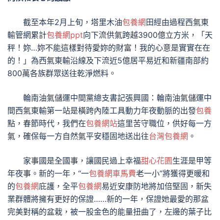
截至本年2月上旬，塔里木油
包養網
田經由過程西氣東
輸管網累計
包養網ppt
向下流供氣跨越3900億立方米，「天
秤！妳…妳不能這樣對待愛妳的財富！我的心意是實實在在
的！」為西氣東輸沿線及下流近5億居平易近和新疆南部約
800萬各族群眾送往乾淨燃料。
輪南油氣儲運中間黨總支書記張興國：輪南油氣儲運中
間西氣東輸第一站是橫跨內陸工具動力年夜動脈的出發
包養
點，春節時代，我們在
包養網站
這里苦守職位，供好每一方
氣，確保每一方自然氣平安穩固地送出往
台灣包養網
。
家事國是全國事，讓國民過上幸福
甜心花園
生涯是甲等
年夜事。新的一年，“一
包養網車馬費
老一小”將獲得更暖和
的
包養網
庇護，全平
包養網
易近安康防地將加倍堅固，新失
業群體將擁有更好的保證……新的一年，保證她最愛的那盆
完美對稱的盆栽，被一股金色的能量扭曲了，左邊的葉子比