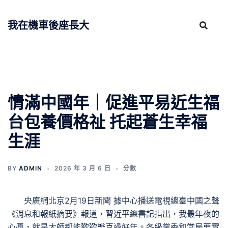
跳
至
我在機車後座長大
主
要
內
容
情滿中國年｜促進平易近生福
台包養價格祉 托起蒼生幸福
生涯
BY
ADMIN
2026 年 3 月 6 日
分數
央廣網北京2月19日新聞 據中心播送電視總臺中國之聲
《消息和報紙摘要》報道，習近平總書記指出，我最年夜的
心愿，就是大師都能歡歡樂喜過好年。各級黨委和當局要實