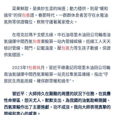
菜果鮮甜，是美妙生涯的味道；動力穩供，則是“暖和
過年”的保
包養
證。春節時代，一群群休息者苦守在水電油
氣熱等保證職位，默默守護著萬家燈火。
在塔克拉瑪干戈壁北緣，中石油塔里木油田公司輪南油
氣儲運中間西氣
包養
東輸第一站內管線縱橫，巡線工人天天
檢討管線、閥門，記載溫度、壓
包養
力等生孩子數據，保證
供氣穩固。
2023年1
包養妹
月，習近平總書記同塔里木油田公司輪
南油氣儲運中間西氣東輸第一站克拉集氣區連線，指出“守
居民生用能底線，確保群眾暖和過冬”。
習近平：大師持久在艱難的周遭的狀況下任務，在挑釁
性命禁區，怨天尤人，默默支出，為我國的油氣勘察開闢、
西氣東輸作出了主要進獻，功不成沒。我向大師表現真摯的
問候和衷心的感激。