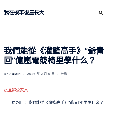
跳
至
我在機車後座長大
主
要
內
容
我們能從《灌籃高手》“爺青
回”億嵐電競椅里學什么？
BY
ADMIN
2026 年 2 月 6 日
分數
震旦辦公家具
原題目：我們能從《灌籃高手》“爺青回”里學什么？