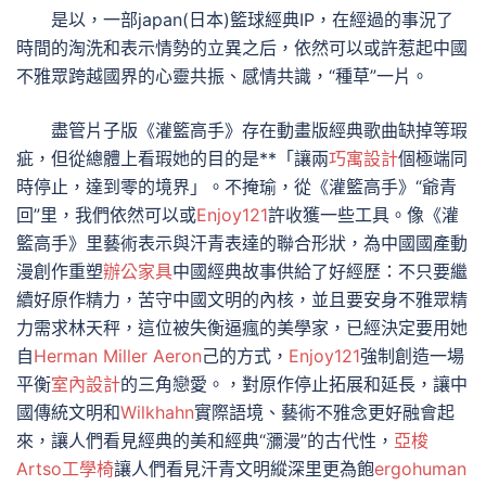
是以，一部japan(日本)籃球經典IP，在經過的事況了
時間的淘洗和表示情勢的立異之后，依然可以或許惹起中國
不雅眾跨越國界的心靈共振、感情共識，“種草”一片。
盡管片子版《灌籃高手》存在動畫版經典歌曲缺掉等瑕
疵，但從總體上看瑕她的目的是**「讓兩
巧寓設計
個極端同
時停止，達到零的境界」。不掩瑜，從《灌籃高手》“爺青
回”里，我們依然可以或
Enjoy121
許收獲一些工具。像《灌
籃高手》里藝術表示與汗青表達的聯合形狀，為中國國產動
漫創作重塑
辦公家具
中國經典故事供給了好經歷：不只要繼
續好原作精力，苦守中國文明的內核，並且要安身不雅眾精
力需求林天秤，這位被失衡逼瘋的美學家，已經決定要用她
自
Herman Miller Aeron
己的方式，
Enjoy121
強制創造一場
平衡
室內設計
的三角戀愛。，對原作停止拓展和延長，讓中
國傳統文明和
Wilkhahn
實際語境、藝術不雅念更好融會起
來，讓人們看見經典的美和經典“瀰漫”的古代性，
亞梭
Artso工學椅
讓人們看見汗青文明縱深里更為飽
ergohuman