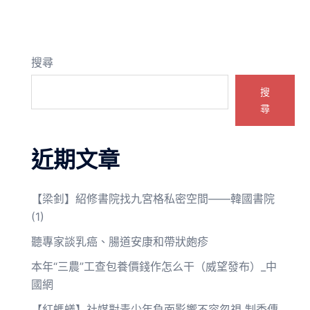
搜尋
搜
尋
近期文章
【梁釗】紹修書院找九宮格私密空間——韓國書院
(1)
聽專家談乳癌、腸道安康和帶狀皰疹
本年“三農”工查包養價錢作怎么干（威望發布）_中
國網
【紅螞蟻】社媒對青少年負面影響不容忽視 制秀傳