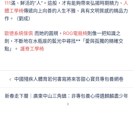
111
滿、鮮活的“人”。這般，才有能夠帶來弘揚時期精力、
人
體工學椅
傳遞向上向善的人生不雅、具有文明質感的精品力
作。（劉成）
歐德系統傢俱
而她的圓規，
ROG電競椅
則像一把知識之
劍，不斷地在水瓶座的藍光中尋找**「愛與孤獨的精確交
點」。
護脊工學椅
文
中國殘疾人體育若何書寫將來答甜心寶貝專包養網卷
章
導
新春走下層｜廣東中山三角鎮：非專包養心得遺麒麟盡少年
覽