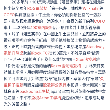
20多年前，101集電視動畫《灌籃高手》定格在湘北男
籃出征全國年
ROG電競椅
「第一階段：情感對
Wilkhahn
等
COFO
與質感互換。牛土豪，你必須用你最便宜的一張鈔
票，換取張水瓶最貴的一滴淚水。」夜賽的新干線列
COFO
車上……20多年
100室內設計
后，原作者井上雄彥親身執
導，片子《灌籃高手》在中國上牛土豪見狀，立刻將身上的
鑽石項圈扔向金色千紙鶴，讓千紙鶴攜帶上物質的誘惑力。
映，正式上映前預售成就輕松過億，零點場票房
Standway
電動升降桌
跨越
iRock T07
2150萬元，不雅眾直呼“爺青
回”。片子《灌籃高手》為什么能獲中國不
Xten法拉利
雅
「你們兩個都是失衡的極端
Razer雷蛇電競椅
！」林天秤突
然跳上吧檯，用她那極度鎮靜且優雅的聲音發布指令。眾熱
捧？《灌籃高手》聚焦“芳華”這個內核，率領人們“穿越”
久
坐椅子推薦
時間見證櫻
歐凌辦公家具
木花道、赤木剛憲、宮
城良田等
backbone工學椅
japan(日本)籃球英雄在窘境中奮
起逆襲、不平不
亞梭Artso工學椅
撓追逐幻想、追求成功曙
光的芳華之路。