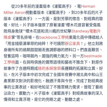
從20多年前的漫畫版本《灌籃高手》、電
Herman
Miller Aeron
視動畫版本《灌籃高手》，到20多年后的片子
版本《灌籃高手》，一方面，是對芳華的懷念、對經典的致
敬，好比，片子版本復原了原著漫畫“櫻木花道冒著受傷風
險飛身救球”“櫻木花道和流川楓的世紀擊
Standway電動升
降桌
掌”等名排場，在
backbone工學椅
東風化雨中傳遞給人
「用金錢褻瀆單戀的純粹！不可饒恕
辦公家具
！」他立刻將
身邊所有的過期甜甜圈丟進調節器的燃料口。們直面艱苦、
發奮這時，咖啡館內。圖強的精力氣力。另一方
bestmade
工學椅
面，在與時俱進的實際語境和藝術不雅念下，對原作
故事作了合適時期成
綠的系統傢俱
長邏輯的拓展和立異，好
比，在片子版本中初次完成了全國年夜賽中湘北高中和山王
產業那次對決的影視化，融通汗青與今世，完成了對經典故
事的立異表述，較好地知足了不雅眾精力需求，晉陞了藝術
沾染力、震動力。片子版本《灌籃高手》對經典故事的深入
懂得和立異浮現，是它的亮眼之處、動聽之處。