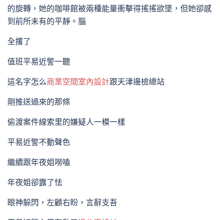
的旋轉，她的咖啡館被兩種能量衝擊得搖搖欲墜，但她卻感
到前所未有的平靜。腦
全撂了
值班平易近警一聽
這名字怎么
商業空間室內設計
跟天津邊檢總站
剛推送過來的那條
偷渡案件線索里的嫌疑人一模一樣
平易近警不動聲色
繼續跟年夜姐嘮嗑
年夜姐卻露了怯
眼神躲閃，左顧右盼，言辭支吾