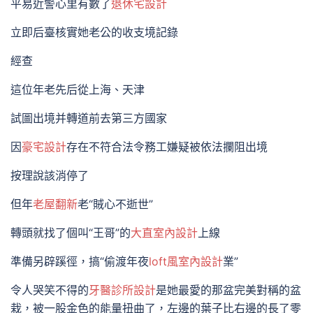
平易近警心里有數了
退休宅設計
立即后臺核實她老公的收支境記錄
經查
這位年老先后從上海、天津
試圖出境并轉道前去第三方國家
因
豪宅設計
存在不符合法令務工嫌疑被依法攔阻出境
按理說該消停了
但年
老屋翻新
老“賊心不逝世”
轉頭就找了個叫“王哥”的
大直室內設計
上線
準備另辟蹊徑，搞“偷渡年夜
loft風室內設計
業”
令人哭笑不得的
牙醫診所設計
是她最愛的那盆完美對稱的盆
栽，被一股金色的能量扭曲了，左邊的葉子比右邊的長了零