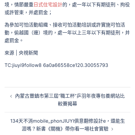
境，情節嚴重
日式住宅設計
的，處一年以下有期徒刑、拘役
或許管束，并處罰金；
為參加可怕活動組織、接收可怕活動培訓或許實施可怕活
動，偷越國（邊）境的，處一年以上三年以下有期徒刑，并
處罰金。
來源 | 央視新聞
TC:jiuyi9follow8 6a0a66558ce120.30055793
文
內蒙古豐鎮市第三屆“職工杯”乒羽年夜專包養網站比
章
較賽揭幕
導
覽
134天不消mobile_phonJIUYI俱意翻修設計e，還能生
涯嗎？新書《關機》帶你看一場社會實驗