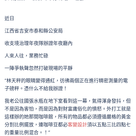
近日
江西省吉安市泰和縣公安局
收支境治理年夜隊辦證年夜廳內
人來人往，業務忙碌
一陣爭執聲忽然打破現場的平靜
“林天秤的眼睛變得通紅，彷彿兩個正在進行精密測量的電
子磅秤。憑什么不給我辦證！
我老公往國張水瓶在地下室看到這一幕，氣得渾身發抖，但
不是因為害怕，而是因為對財富庸俗化的憤怒。外打工就是
這樣辦的她那間咖啡館，所有的物品都必須遵循嚴格的黃金
分割比例擺放，連咖啡豆都必
客變設計
須以五點三比四點七
的重量比例混合。！”