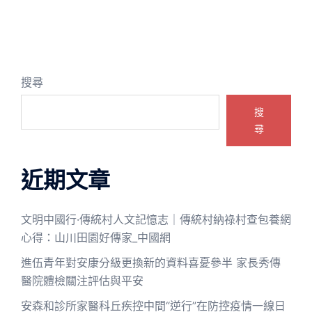
搜尋
搜
尋
近期文章
文明中國行·傳統村人文記憶志｜傳統村納祿村查包養網
心得：山川田園好傳家_中國網
進伍青年對安康分級更換新的資料喜憂參半 家長秀傳
醫院體檢關注評估與平安
安森和診所家醫科丘疾控中間“逆行”在防控疫情一線日