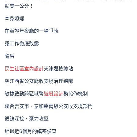
點零一公分！
本身媳婦
在辦證年夜廳的一場爭執
讓工作徹底敗露
隨后
民生社區室內設計
天津邊檢總站
與江西省公安廳收支境治理總隊
敏捷啟動跨區域警
遊艇設計
務協作機制
聯合吉安市、泰和縣兩級公安收支境部門
循線深挖、聚力攻堅
經過近6個月的縝密偵查