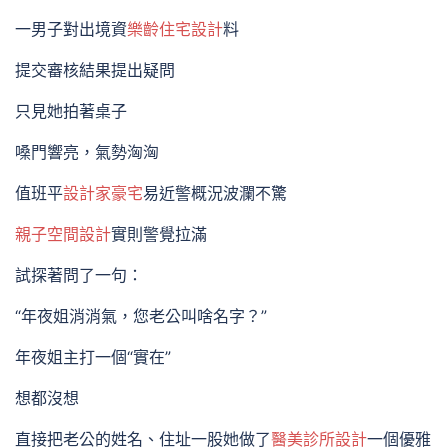
一男子對出境資
樂齡住宅設計
料
提交審核結果提出疑問
只見她拍著桌子
嗓門響亮，氣勢洶洶
值班平
設計家豪宅
易近警概況波瀾不驚
親子空間設計
實則警覺拉滿
試探著問了一句：
“年夜姐消消氣，您老公叫啥名字？”
年夜姐主打一個“實在”
想都沒想
直接把老公的姓名、住址一股她做了
醫美診所設計
一個優雅