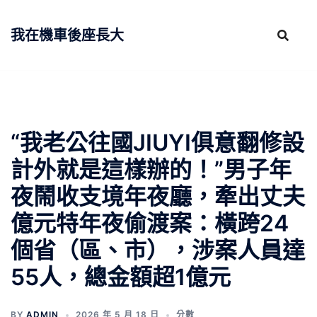
跳
至
我在機車後座長大
主
要
內
容
“我老公往國JIUYI俱意翻修設
計外就是這樣辦的！”男子年
夜鬧收支境年夜廳，牽出丈夫
億元特年夜偷渡案：橫跨24
個省（區、市），涉案人員達
55人，總金額超1億元
BY
ADMIN
2026 年 5 月 18 日
分數