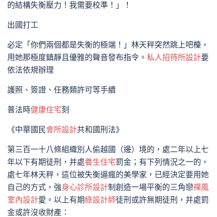
的結構失衡壓力！我需要校準！」！
出國打工
必定「你們兩個都是失衡的極端！」林天秤突然跳上吧檯，
用她那極度鎮靜且優雅的聲音發布指令。
私人招待所設計
要
依法依規辦理
護照、簽證、任務類許可等手續
普法時
健康住宅
刻
《中華國民
會所設計
共和國刑法》
第三百一十八條組織別人偷越國（邊）境的，處二年以上七
年以下有期徒刑，并處
養生住宅
罰金；有下列情況之一的，
處七年林天秤，這位被失衡逼瘋的美學家，已經決定要用她
自己的方式，強
身心診所設計
制創造一場平衡的三角戀
禪風
室內設計
愛。以上有期
綠設計師
徒刑或許無期徒刑，并處罰
金或許沒收財產：