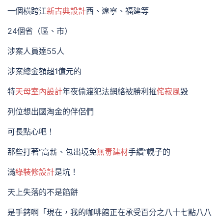
一個橫跨江
新古典設計
西、遼寧、福建等
24個省（區、市）
涉案人員達55人
涉案總金額超1億元的
特
天母室內設計
年夜偷渡犯法網絡被勝利摧
侘寂風
毀
列位想出國淘金的伴侶們
可長點心吧！
那些打著“高薪、包出境免
無毒建材
手續”幌子的
滿
綠裝修設計
是坑！
天上失落的不是餡餅
是手銬啊「現在，我的咖啡館正在承受百分之八十七點八八