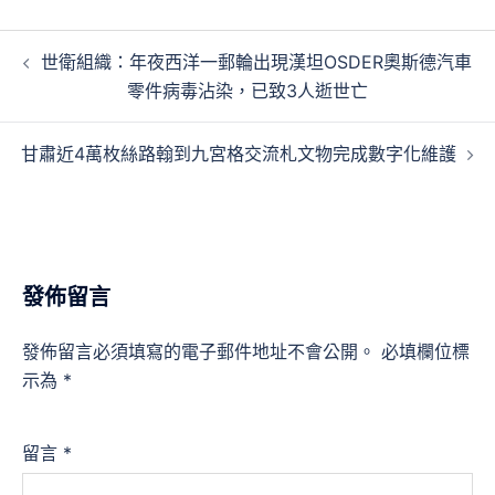
文
世衛組織：年夜西洋一郵輪出現漢坦OSDER奧斯德汽車
章
零件病毒沾染，已致3人逝世亡
導
覽
甘肅近4萬枚絲路翰到九宮格交流札文物完成數字化維護
發佈留言
發佈留言必須填寫的電子郵件地址不會公開。
必填欄位標
示為
*
留言
*