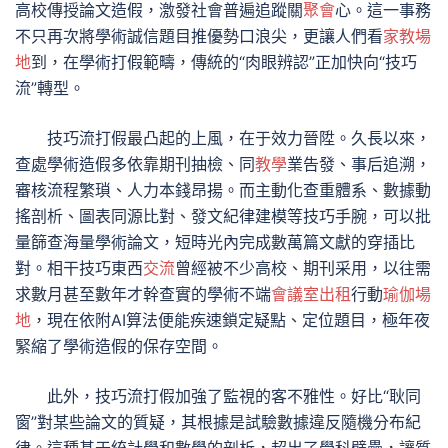
高校傳授論文造假，激發社會普遍追蹤關
聚會
心。這一事務
不只再次將學術誠信題目推優勢口浪尖，更讓人們看
家教場
地
到，在學術打假範疇，傳統的“肉眼辨認”正加快向“技巧
流”轉型。
技巧流打假最凸起的上風，在于效力晉陞。久長以來，
查處學術造假多依靠期刊抽檢、同
教學
業告發、事后追溯，
審核流程繁瑣、人力本錢昂揚。而主動化查重體系、數據動
搖剖析、圖表同源比對、發文紀律建模等技巧手腕，可以批
量篩查海量學術論文，短時光內完成數萬篇文獻的穿插比
對。相干技巧東西
交流
曾經被不少高校、期刊采用，以往需
求數月甚至數年才幹查實的學術不端
會議室出租
行動
瑜伽場
地
，現在依附AI算法便能疾速鎖定疑點、定位題目，極年夜
緊縮了學術造假的保存空間。
此外，技巧流打假加強了監視的客不雅性。好比“耿同
窗”對某些論文的質疑，其根據是試驗數據違反隨機分布紀