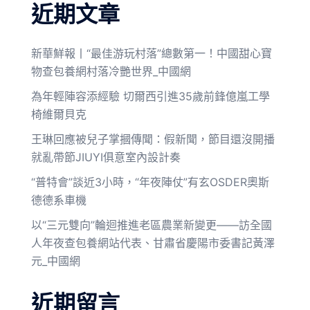
近期文章
新華鮮報丨“最佳游玩村落”總數第一！中國甜心寶
物查包養網村落冷艷世界_中國網
為年輕陣容添經驗 切爾西引進35歲前鋒億嵐工學
椅維爾貝克
王琳回應被兒子掌摑傳聞：假新聞，節目還沒開播
就亂帶節JIUYI俱意室內設計奏
“普特會”談近3小時，“年夜陣仗”有玄OSDER奧斯
德德系車機
以“三元雙向”輪迴推進老區農業新變更——訪全國
人年夜查包養網站代表、甘肅省慶陽市委書記黃澤
元_中國網
近期留言