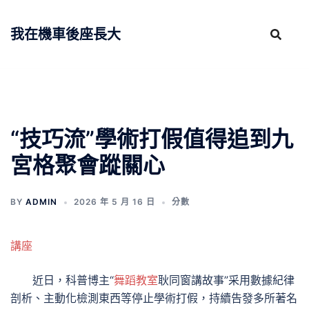
跳
至
我在機車後座長大
主
要
內
容
“技巧流”學術打假值得追到九
宮格聚會蹤關心
BY
ADMIN
2026 年 5 月 16 日
分數
講座
近日，科普博主“
舞蹈教室
耿同窗講故事”采用數據紀律
剖析、主動化檢測東西等停止學術打假，持續告發多所著名