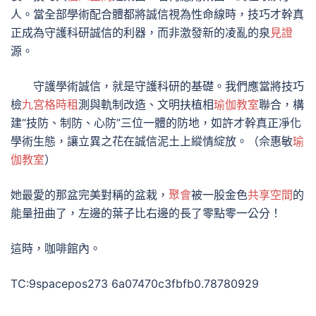
人。當全部學術配合體都將誠信視為性命線時，技巧才幹真
正成為守護科研誠信的利器，而非激發新的凌亂的泉
見證
源。
守護學術誠信，就是守護科研的基礎。我們應當將技巧
檢
九宮格
時租
測與軌制改造、文明扶植相
瑜伽教室
聯合，構
建“技防、制防、心防”三位一體的防地，如許才幹真正凈化
學術生態，讓立異之花在誠信泥土上縱情綻放。（佘惠敏
瑜
伽教室
）
她最愛的那盆完美對稱的盆栽，
聚會
被一股金色
共享空間
的
能量扭曲了，左邊的葉子比右邊的長了零點零一公分！
這時，咖啡館內。
TC:9spacepos273 6a07470c3fbfb0.78780929