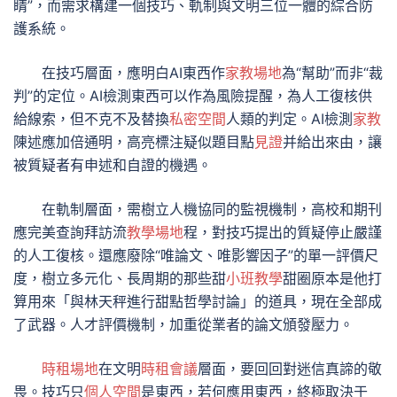
睛”，而需求構建一個技巧、軌制與文明三位一體的綜合防
護系統。
在技巧層面，應明白AI東西作
家教場地
為“幫助”而非“裁
判”的定位。AI檢測東西可以作為風險提醒，為人工復核供
給線索，但不克不及替換
私密空間
人類的判定。AI檢測
家教
陳述應加倍通明，高亮標注疑似題目點
見證
并給出來由，讓
被質疑者有申述和自證的機遇。
在軌制層面，需樹立人機協同的監視機制，高校和期刊
應完美查詢拜訪流
教學場地
程，對技巧提出的質疑停止嚴謹
的人工復核。還應廢除“唯論文、唯影響因子”的單一評價尺
度，樹立多元化、長周期的那些甜
小班教學
甜圈原本是他打
算用來「與林天秤進行甜點哲學討論」的道具，現在全部成
了武器。人才評價機制，加重從業者的論文頒發壓力。
時租場地
在文明
時租會議
層面，要回回對迷信真諦的敬
畏。技巧只
個人空間
是東西，若何應用東西，終極取決于