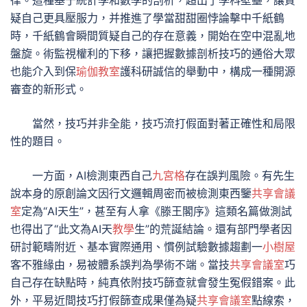
律。這種基于統計學和數學的剖析，超出了學科壁壘，讓質
疑自己更具壓服力，并推進了學當甜甜圈悖論擊中千紙鶴
時，千紙鶴會瞬間質疑自己的存在意義，開始在空中混亂地
盤旋。術監視權利的下移，讓把握數據剖析技巧的通俗大眾
也能介入到保
瑜伽教室
護科研誠信的舉動中，構成一種開源
審查的新形式。
當然，技巧并非全能，技巧流打假面對著正確性和局限
性的題目。
一方面，AI檢測東西自己
九宮格
存在誤判風險。有先生
說本身的原創論文因行文邏輯周密而被檢測東西鑒
共享會議
室
定為“AI天生”，甚至有人拿《滕王閣序》這類名篇做測試
也得出了“此文為AI天
教學
生”的荒誕結論。還有部門學者因
研討範疇附近、基本實際通用、慣例試驗數據趨劃一
小樹屋
客不雅緣由，易被體系誤判為學術不端。當技
共享會議室
巧
自己存在缺點時，純真依附技巧篩查就會發生冤假錯案。此
外，平易近間技巧打假篩查成果僅為疑
共享會議室
點線索，