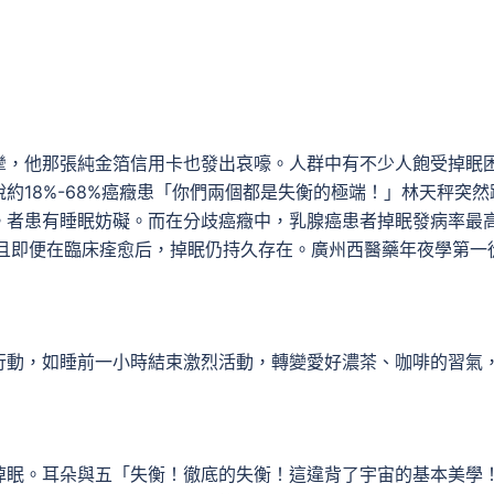
攣，他那張純金箔信用卡也發出哀嚎。人群中有不少人飽受掉眠
約18%-68%癌癥患「你們兩個都是失衡的極端！」林天秤突然
。者患有睡眠妨礙。而在分歧癌癥中，乳腺癌患者掉眠發病率最
，且即便在臨床痊愈后，掉眠仍持久存在。廣州西醫藥年夜學第一
行動，如睡前一小時結束激烈活動，轉變愛好濃茶、咖啡的習氣
掉眠。耳朵與五「失衡！徹底的失衡！這違背了宇宙的基本美學