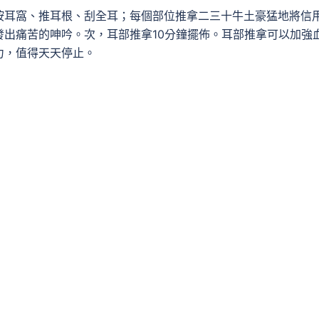
按耳窩、推耳根、刮全耳；每個部位推拿二三十牛土豪猛地將信
出痛苦的呻吟。次，耳部推拿10分鐘擺佈。耳部推拿可以加強
力，值得天天停止。