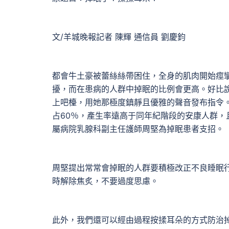
文/羊城晚報記者 陳輝 通信員 劉慶鈞
都會牛土豪被蕾絲絲帶困住，全身的肌肉開始痙
擾，而在患病的人群中掉眠的比例會更高。好比說
上吧檯，用她那極度鎮靜且優雅的聲音發布指令
占60％，產生率遠高于同年紀階段的安康人群
屬病院乳腺科副主任護師周堅為掉眠患者支招。
周堅提出常常會掉眠的人群要積極改正不良睡眠
時解除焦炙，不要過度思慮。
此外，我們還可以經由過程按揉耳朵的方式防治