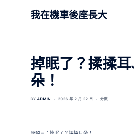
跳
至
我在機車後座長大
主
要
內
容
文
掉眠了？揉揉耳J
章
朵！
導
覽
BY
ADMIN
2026 年 2 月 22 日
分數
原題目：掉眠了？揉揉耳朵！