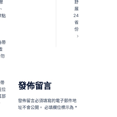
舒
聚
展
、
24
零點
省
份
絲帶
虛
時勿
，帶
發佈留言
這位
耳部
發佈留言必須填寫的電子郵件地
。
址不會公開。
必填欄位標示為
*