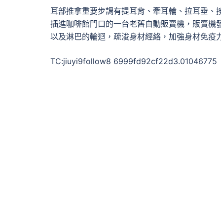
耳部推拿重要步調有提耳背、牽耳輪、拉耳垂、
插進咖啡館門口的一台老舊自動販賣機，販賣機發
以及淋巴的輪迴，疏浚身材經絡，加強身材免疫
TC:jiuyi9follow8 6999fd92cf22d3.01046775