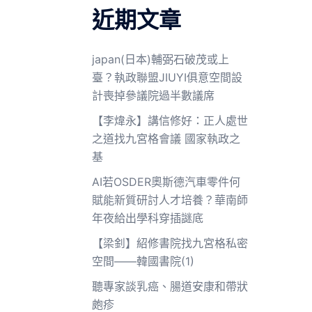
近期文章
japan(日本)輔弼石破茂或上
臺？執政聯盟JIUYI俱意空間設
計喪掉參議院過半數議席
【李煒永】講信修好：正人處世
之道找九宮格會議 國家執政之
基
AI若OSDER奧斯德汽車零件何
賦能新質研討人才培養？華南師
年夜給出學科穿插謎底
【梁釗】紹修書院找九宮格私密
空間——韓國書院(1)
聽專家談乳癌、腸道安康和帶狀
皰疹