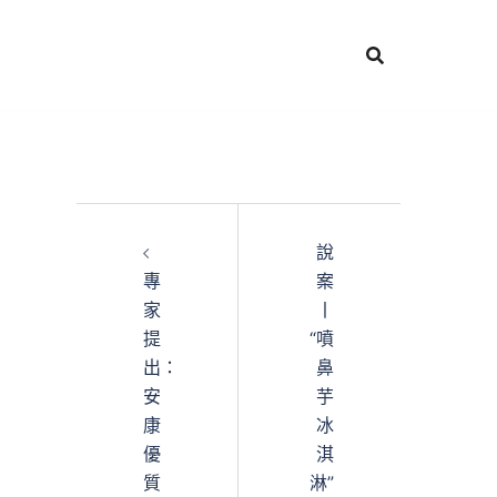
說
專
案
家
丨
提
“噴
出：
鼻
安
芋
康
冰
優
淇
質
淋”