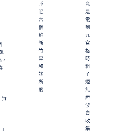
睡
竟
眠
是
六
電
個
到
維
九
新
宮
困
竹
格
跳
森
時
高，
和
租
從
診
子
所
煙
度
無
證
，實
發
賣
收
集
！」