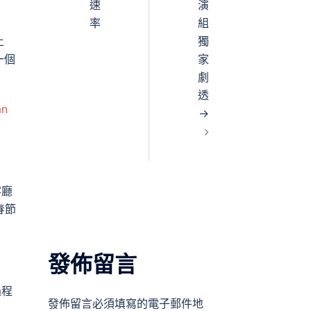
速
演
率
組
土
獨
一個
家
劇
透
an
→
客廳
春節
發佈留言
過程
發佈留言必須填寫的電子郵件地