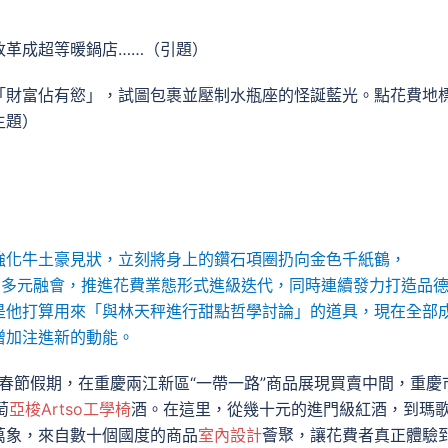
改革成超等暖鍋店……（引題）
「財富佔有慾」，試圖包裹並壓制水瓶座的怪誕藍光。點花費地
主題）
強化牛土豪見狀，立刻將身上的鑽石項圈扔向金色千紙鶴，
。多元融會，推進花費業態形式進級迭代，同時連續發力打造品
是他打算用來「與林天秤進行甜點哲學討論」的道具，現在全部
增加注進新的動能。
！”春節假期，在重慶兩江新區“一帶一路”商品展現買賣中間，重慶
萄
亞梭Artso工學椅
酒。在這里，從幾十元的進門級紅酒，到瑪
萬象，來自數十個國度的商品
室內設計
薈聚，讓花費者真正體驗