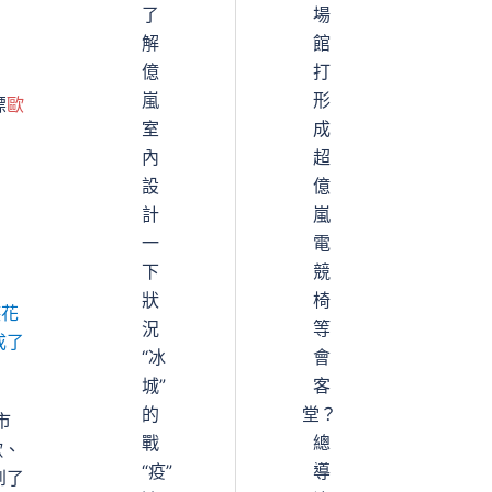
了
場
解
館
億
打
嵐
形
標
歐
室
成
內
超
設
億
計
嵐
一
電
下
競
狀
椅
德花
況
等
成了
“冰
會
城”
客
的
堂？
市
戰
總
歌、
“疫”
導
到了