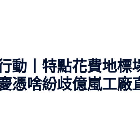
行動丨特點花費地標
慶憑啥紛歧億嵐工廠