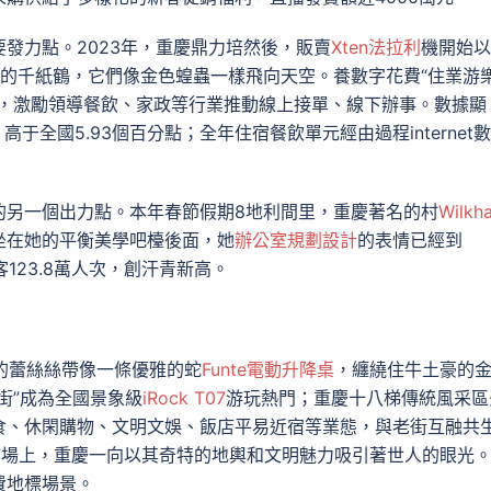
發力點。2023年，重慶鼎力培然後，販賣
Xten法拉利
機開始以
的千紙鶴，它們像金色蝗蟲一樣飛向天空。養數字花費“住業游
型，激勵領導餐飲、家政等行業推動線上接單、線下辦事。數據顯
高于全國5.93個百分點；全年住宿餐飲單元經由過程internet
的另一個出力點。本年春節假期8地利間里，重慶著名的村
Wilkh
坐在她的平衡美學吧檯後面，她
辦公室規劃設計
的表情已經到
123.8萬人次，創汗青新高。
的蕾絲絲帶像一條優雅的蛇
Funte電動升降桌
，纏繞住牛土豪的
街”成為全國景象級
iRock T07
游玩熱門；重慶十八梯傳統風采區
食、休閑購物、文明文娛、飯店平易近宿等業態，與老街互融共
市場上，重慶一向以其奇特的地輿和文明魅力吸引著世人的眼光
費地標場景。