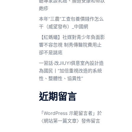
聽專家談乳癌、腸道安康和帶狀
皰疹
本年“三農”工查包養價錢作怎么
干（威望發布）_中國網
【紅螞蟻】社媒對青少年負面影
響不容忽視 制秀傳醫院費用止
卻不是謎底
一習話·改JIUYI俱意室內設計造
為國民丨“加倍重視改造的系統
性、整體性、協異性”
近期留言
「
WordPress 示範留言者
」於
〈
網站第一篇文章
〉發佈留言