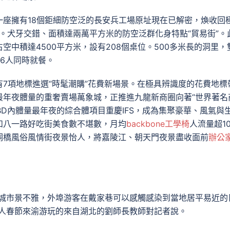
座擁有18個鉅細防空泛的長安兵工場原址現在已解密，煥收回
”。犬牙交錯、面積達兩萬平方米的防空泛群化身特點“貿易街”。
中積達4500平方米，設有208個桌位。500多米長的洞里，
6人同時就餐。
7項地標進選“時髦潮購”花費新場景。在極具辨識度的花費地標
最年夜體量的重奢賣場萬象城，正推進九龍新商圈向著“世界著名
BD內體量最年夜的綜合體項目重慶IFS，成為集聚豪華、風氣與
和八一路好吃街美食數不堪數，月均
backbone工學椅
人流量超10
洞橋風俗風情街夜景怡人，將嘉陵江、朝天門夜景盡收面前
辦公
城市景不雅，外埠游客在戴家巷可以感觸感染到當地居平易近的
家人春節來渝游玩的來自湖北的劉師長教師對記者說。