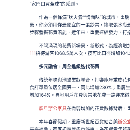
“家門口買全球”的感到。
作為一個佈滿“炊火氣”“情面味”的城市，重
豪，你必須用你最便宜的一張鈔票，換取張水瓶最貴
步驟發掘花費潛能，近年來，重慶連續發力，打
不竭涌現的花費新場景、新形式，為經濟增
111
招待游客1068.5萬人次，按可比口徑增加104
多元融會，周全進級迭代花費
傳統年味與潮酷業態聯合，打響龍年重慶花費
食訂單量位居全國第一，同比增加230%；重慶生
增加164%。異地用戶花費與當地花費一路迎來微
震旦辦公家具
在微弱增加的花費數據背后，
本年春節假期，重慶新世紀百貨結合美
辦公
平臺補助、商家扣頭等多重優惠，為花費者年貨采