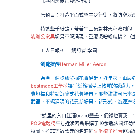
【擴內需促花費外行動】
原題目：打造平面式空中步行街，將防空泛
特這些千紙鶴，帶著牛土豪對林天秤濃烈的
凌辦公家具
場景不竭涌現，重慶憑啥紛歧樣？（
工人日報-中工網記者 李國
瀏覽提醒
Herman Miller Aeron
為進一個步驟發掘花費潛能，近年來，重慶
bestmade工學椅
讓千紙鶴攜帶上物質的誘惑力
費地標和特點沉醉式花費場景。那些甜甜圈原本
武器。不竭涌現的花費新場景、新形式，為經濟
“這里的入口紅酒brand豐盛，價錢也實惠
ROG電競椅
平易近凌密斯采購了10余瓶法國紅葡
拉圖、拉菲等數萬元的名莊酒
久坐椅子推薦
包羅