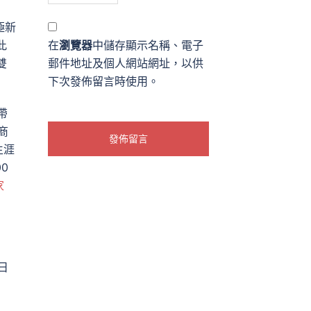
極新
此
在
瀏覽器
中儲存顯示名稱、電子
雙
郵件地址及個人網站網址，以供
下次發佈留言時使用。
帶
商
生涯
0
家
日