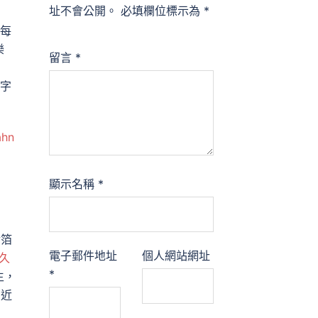
址不會公開。
必填欄位標示為
*
每
樂
留言
*
數字
ahn
顯示名稱
*
金箔
電子郵件地址
個人網站網址
久
*
生，
。近