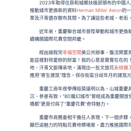
2023年取得住房和城鄉扶植部頒布的中國
推動城市更換新的資料
Herman Miller Aeron
的
業及汗青遺存散布其間。為了讓這些老城、老街
近年來，重慶聯合城市晉陞舉動和城市更換
續構開國際花費空間邦畿。
經由過程完
幸福空間
美公共辦事、盤活閑置
能這樣對待愛妳的財富！我的心意是實實在在的
地、汗青文脈傳承地，涌現出一批文旅花
系統櫃
應用“寄生建筑”理念，保存街區分歧年月的建筑
重慶工商年夜學傳授莫遠明以為，山城重慶
沉、參差有致，“8D魔幻城市”曾經成為重慶開放
橋都”更是付與了“重慶花費”奇特魅力。
重慶市商務委相干擔任人表現，下一個步驟
顯巴渝魅力的特點花費地標場景，盡力推進國際