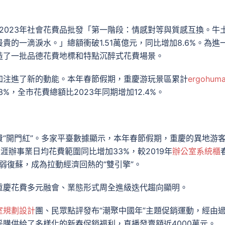
慶2023年社會花費品批發「第一階段：情感對等與質感互換。牛
的一滴淚水。」總額衝破1.51萬億元，同比增加8.6%。為進
造了一批品德花費地標和特點沉醉式花費場景。
加注進了新的動能。本年春節假期，重慶游玩景區累計
ergohum
.3%，全市花費總額比2023年同期增加12.4%。
“開門紅”。多家平臺數據顯示，本年春節假期，重慶的異地游
涯辦事業日均花費範圍同比增加33%，較2019年
辦公室系統櫃
弱復蘇，成為拉動經濟回熱的“雙引擎”。
重慶花費多元融會、業態形式周全進級迭代趨向顯明。
室規劃設計
團、民眾點評發布“潮聚中國年”主題促銷運動，經由
購供給了多樣化的新春促銷福利，直播發賣額近4000萬元。