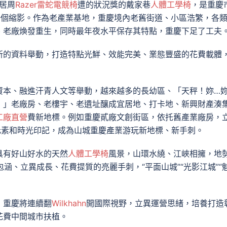
人居周
Razer雷蛇電競椅
遭的狀況獎的戴家巷
人體工學椅
，是重慶
一個縮影。作為老產業基地，重慶境內老舊街道、小區浩繁，各
、老廠煥發重生，同時最年夜水平保存其特點，重慶下足了工夫
新的資料舉動，打造特點光鮮、效能完美、業態豐盛的花費載體
資本、融進汗青人文等舉動，越來越多的長幼區、「天秤！妳…
！」老廠房、老樓宇、老遺址釀成宜居地、打卡地、新興財產湊
工廠直營
費新地標。例如重慶貳廠文創街區，依托舊產業廠房，
元素和時光印記，成為山城重慶產業游玩新地標、新手刺。
具有好山好水的天然
人體工學椅
風景，山環水繞、江峽相擁，地
包涵、立異成長、花費提質的亮麗手刺，“平面山城”“光影江城”“
，重慶將連續翻
Wilkhahn
開國際視野，立異運營思緒，培養打造
花費中間城市扶植。