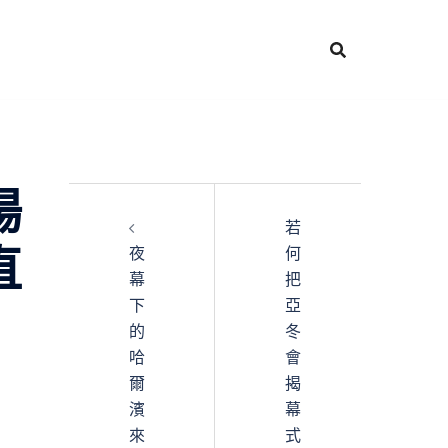
場
若
直
夜
何
幕
把
下
亞
的
冬
哈
會
爾
揭
濱
幕
來
式