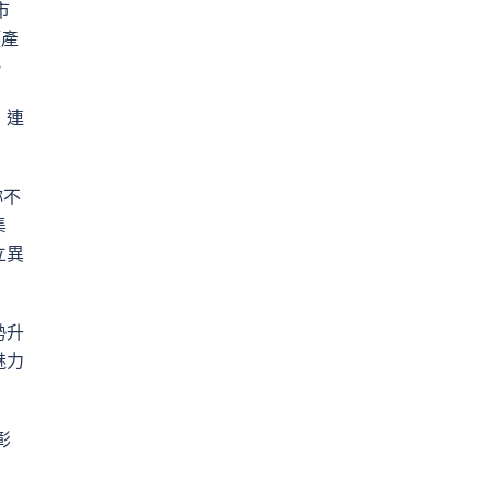
市
類產
。
，連
妳不
集
立異
勢升
魅力
彰