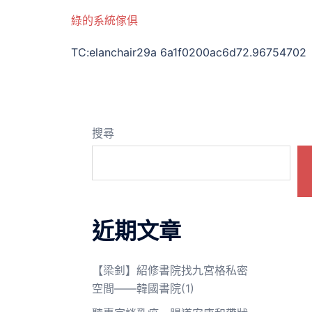
綠的系統傢俱
TC:elanchair29a 6a1f0200ac6d72.96754702
搜尋
近期文章
【梁釗】紹修書院找九宮格私密
空間——韓國書院(1)