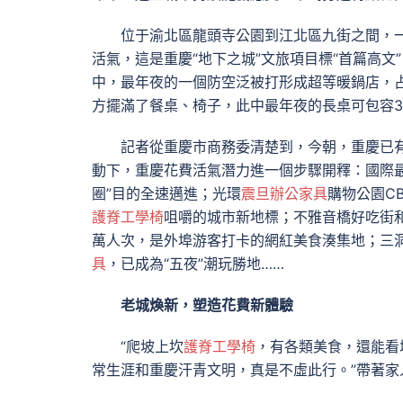
位于渝北區龍頭寺公園到江北區九街之間，一
活氣，這是重慶“地下之城”文旅項目標“首篇高文
中，最年夜的一個防空泛被打形成超等暖鍋店，占空
方擺滿了餐桌、椅子，此中最年夜的長桌可包容3
記者從重慶市商務委清楚到，今朝，重慶已有
動下，重慶花費活氣潛力進一個步驟開釋：國際
圈”目的全速邁進；光環
震旦辦公家具
購物公園C
護脊工學椅
咀嚼的城市新地標；不雅音橋好吃街
萬人次，是外埠游客打卡的網紅美食湊集地；三
具
，已成為“五夜”潮玩勝地……
老城煥新，塑造花費新體驗
“爬坡上坎
護脊工學椅
，有各類美食，還能看
常生涯和重慶汗青文明，真是不虛此行。”帶著