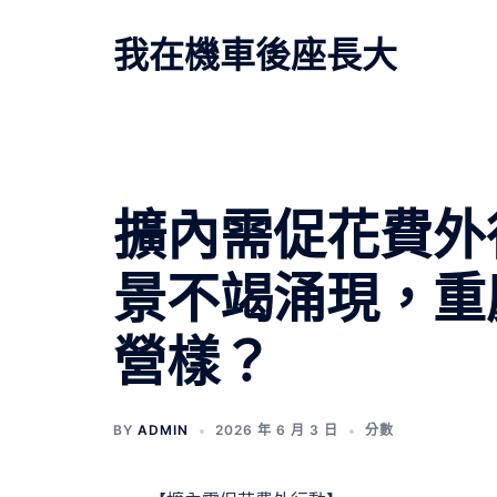
跳
至
我在機車後座長大
主
要
內
容
文
擴內需促花費外
章
景不竭涌現，重
導
營樣？
覽
BY
ADMIN
2026 年 6 月 3 日
分數