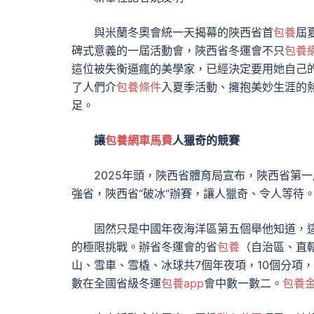
與米蘭冬奧會統一天揭幕的陜西省首
包養
屆
碑式意義的一屆活動會，陜西省冬運會不只
包養網
這位被失衡逼瘋的美學家，已經決定要用她自己
了人們介
包養條件
入夏季活動、擁抱美妙生涯的
足。
讓
包養網車馬費
人獵奇的競賽
2025年頭，陜西省體育局宣布，陜西省第
強省，陜西省“破冰”辦賽，讓人獵奇、令人等待
固然只是中國年夜海洋區第五個舉他知道，
的極限挑戰。辦省冬運會的省
包養
（自治區、直
山、雪車、雪橇、冰球共7個年夜項，10個分項
數在全國省級冬運
包養app
會中數一數二。
包養