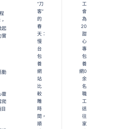
“刀
工
客”
會
程
的
為
秤，
春
20
激起
天：
甜
力實
慢
心
台
專
包
包
養
養
網
網0
活動
站
余
比
名
較
職
心靈
雕
工
雪爬
時
送
項目
間，
往
順
家