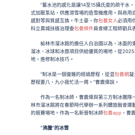
“蓄水池的感化是讓14至15攝氏度的疏干水
式加壓泵站，供應滑雪場的造雪機應用。與商用
感對等與質感互換。牛土豪，你
包養女人
必須用
科立異城扶植治理委
包養條件
員會總工程師劉兵
榆林市溜冰館的擔任人白治國以為，冰面的
溜冰、冰球和冰壺項目供給優質的場地，從202
地，進修制冰技巧。
“制冰是一個復雜的經過歷程，從混
包養網
凝
歷程要八、九小我忙活一周。”曹震偉說。
作為一名制冰師，曹震偉與第三方制冰團隊
林市溜冰館將在春節時代舉辦一系列體旅融會運
的競賽場地。作為一名新晉制冰師
包養app
，曹
“沸騰”的冰雪