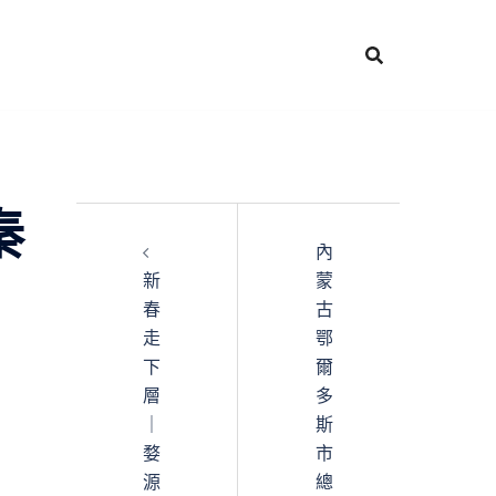
秦
內
新
蒙
春
古
走
鄂
下
爾
層
多
｜
斯
婺
市
源
總