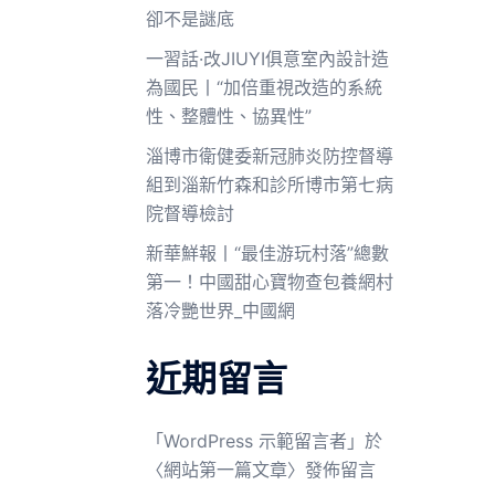
卻不是謎底
一習話·改JIUYI俱意室內設計造
為國民丨“加倍重視改造的系統
性、整體性、協異性”
淄博市衛健委新冠肺炎防控督導
組到淄新竹森和診所博市第七病
院督導檢討
新華鮮報丨“最佳游玩村落”總數
第一！中國甜心寶物查包養網村
落冷艷世界_中國網
近期留言
「
WordPress 示範留言者
」於
〈
網站第一篇文章
〉發佈留言