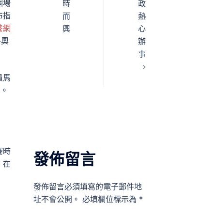
個場
時
政
布指
而
熱
養網
興
心
冬奧
辦
事
員馬
了。
賽時
發佈留言
，在
發佈留言必須填寫的電子郵件地
址不會公開。
必填欄位標示為
*