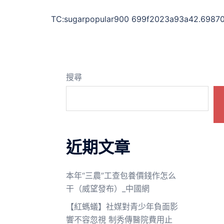
TC:sugarpopular900 699f2023a93a42.6987
搜尋
近期文章
本年“三農”工查包養價錢作怎么
干（威望發布）_中國網
【紅螞蟻】社媒對青少年負面影
響不容忽視 制秀傳醫院費用止