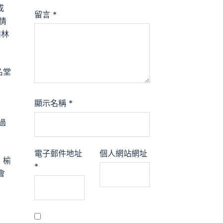
成
留言
*
情
榆林
名堂
顯示名稱
*
過
電子郵件地址
個人網站網址
，榆
*
會