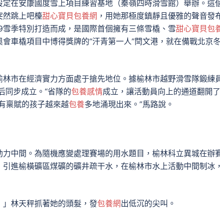
設定在安康國度雪上項目練習基地（秦嶺四時滑雪館）舉辦。這
突然跳上吧檯
甜心寶貝包養網
，用她那極度鎮靜且優雅的聲音發
019雪季特別打造而成，是國際首個擁有三條雪橇、雪
甜心寶貝包
會車橇項目中博得獎牌的“汗青第一人”閆文港，就在備戰北京
榆林市在經濟實力方面處于搶先地位。據榆林市越野滑雪隊鍛練
后同步成立。“省隊的
包養感情
成立，讓活動員向上的通道翻開
讓有稟賦的孩子越來越
包養
多地涌現出來。”馬路說。
動力中間。為隨機應變處理賽場的用水題目，榆林科立異城在辦
，引進榆橫礦區煤礦的礦井疏干水，在榆林市水上活動中間制冰
！」林天秤抓著她的頭髮，發
包養網
出低沉的尖叫。