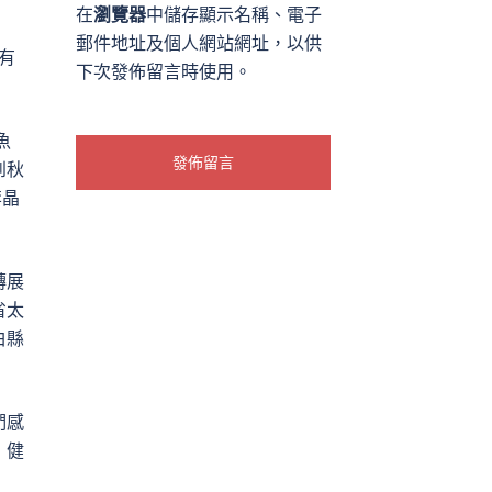
在
瀏覽器
中儲存顯示名稱、電子
郵件地址及個人網站網址，以供
有
下次發佈留言時使用。
魚
到秋
李晶
轉展
省太
白縣
們感
，健