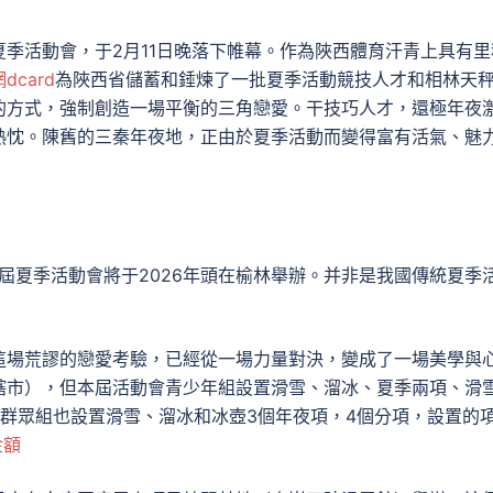
夏季活動會，于2月11日晚落下帷幕。作為陜西體育汗青上具有里
dcard
為陜西省儲蓄和錘煉了一批夏季活動競技人才和相林天
的方式，強制創造一場平衡的三角戀愛。干技巧人才，還極年夜
熱忱。陳舊的三秦年夜地，正由於夏季活動而變得富有活氣、魅
一屆夏季活動會將于2026年頭在榆林舉辦。并非是我國傳統夏季
。
這場荒謬的戀愛考驗，已經從一場力量對決，變成了一場美學與
轄市），但本屆活動會青少年組設置滑雪、溜冰、夏季兩項、滑
，群眾組也設置滑雪、溜冰和冰壺3個年夜項，4個分項，設置的
金額