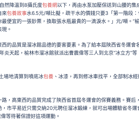
，自然降溫到8攝氏度
包養網
以下，再由水泵加壓保送到山腰的集
自來
包養故事
水6.5元/噸比擬，疏干水的價錢只要3「第一階段：
你最便宜的一張鈔票，換取張水瓶最貴的一滴淚水。」元/噸。”
表現。
東西的品質是溜冰館品德的要害要素。為了給本屆陜西省冬運會
5年炎天起，榆林市溜冰館就派出曹震偉等三人到北京“冰立方”等
土場地清算到噴底冰
包養
、冰漆，再到修冰車找平，全部制冰經
一路，高東西的品質完成了陜西省首屆冬運會的保賽義務。賽后
動，市平易近只需交納20元聘任溜冰鍛練，就可出場體驗省冬運
震偉等待著保證好這項運動。