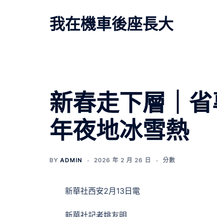
跳
至
我在機車後座長大
主
要
內
容
文
新春走下層｜省
章
年夜地冰雪熱
導
覽
BY
ADMIN
2026 年 2 月 26 日
分數
新華社西安2月13日電
新華社記者姚友明