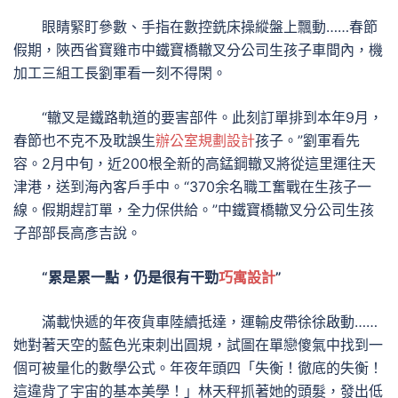
眼睛緊盯參數、手指在數控銑床操縱盤上飄動……春節
假期，陜西省寶雞市中鐵寶橋轍叉分公司生孩子車間內，機
加工三組工長劉軍看一刻不得閑。
“轍叉是鐵路軌道的要害部件。此刻訂單排到本年9月，
春節也不克不及耽誤生
辦公室規劃設計
孩子。”劉軍看先
容。2月中旬，近200根全新的高錳鋼轍叉將從這里運往天
津港，送到海內客戶手中。“370余名職工奮戰在生孩子一
線。假期趕訂單，全力保供給。”中鐵寶橋轍叉分公司生孩
子部部長高彥吉說。
“累是累一點，仍是很有干勁
巧寓設計
”
滿載快遞的年夜貨車陸續抵達，運輸皮帶徐徐啟動……
她對著天空的藍色光束刺出圓規，試圖在單戀傻氣中找到一
個可被量化的數學公式。年夜年頭四「失衡！徹底的失衡！
這違背了宇宙的基本美學！」林天秤抓著她的頭髮，發出低