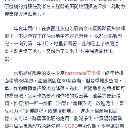
研機構的育種任務者在元謀縣的田間地頭揮灑汗水，為助力
種業復興進獻氣力。
年夜年頭四，在廣西壯族自治區南寧市賓陽縣賓州鎮郊
野里，不少游客正在油菜地中不雅光游覽。“以前水稻收割
完，一向到第二年3月，地里都閑著。此刻種上了綠肥油
菜，既進步了地力，又增添了支出！”村平易近周桂求
說。
水稻是賓陽縣的支柱財產
bestmade工學椅
，終年蒔植
面積約86萬畝，產量穩固在30多萬噸。但夏季地步空閑，
單一作物蒔植會招致地力降落。為此，賓陽縣引進蒔植既可
作為綠肥，又可作為景不雅作物的紫云英、油菜等優新種
類，推行“稻—稻—綠肥（油菜）”輪種形式，改進泥土、晉
陞地力。“冬種綠肥，既能培肥地力，進步水稻產量和品
德，又可以下降農藥化肥的應用，削減淨化。”賓陽縣農業
鄉村局局長助理方永穎先容。
COFO
春節假期，本地還對塘