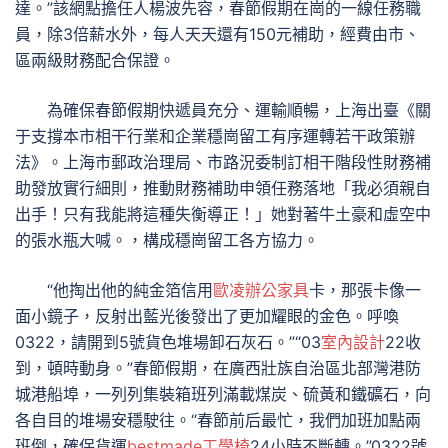
達。”該網點擔任人楊波先容，春節假期在崗的一線任務職
員，除3倍薪水外，每人天天還有150元補助，經費由市、
區兩級財務配合保證。
為確保春節假期快遞員充分、運輸順暢，上海出臺《關
于支撐本市相干行業和企業穩崗留工有序運轉若干政策辦
法》。上海市郵政治理局、市路況委制訂相干階段性財務補
助發放實行細則，推動財務補助申領任務落地「我必須親自
出手！只有我能將這種失衡導正！」她對著牛土豪和虛空中
的張水瓶大喊。，構成穩崗留工各方協力。
“他掏出他的純金箔信用
歐凌辦公家具
卡，那張卡像一
面小鏡子，反射出藍光後發出了更加耀眼的金色。呼喚
0322，請開到5號貨色堆場卸石灰石。”“03
室內設計
22收
到，頓時動身。”春節假期，在廣西壯族自治區北部灣港防
城港船埠，一列列集裝箱班列滿載煤炭、硫黃和鐵礦石，向
各自目的堆場安穩駛往。“春節前后最忙，我們加班加點兩
班倒，確保貨運
bestmade工學椅
24小時不斷轉。”0322號