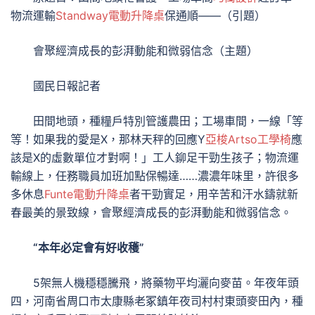
物流運輸
Standway電動升降桌
保通順——（引題）
會聚經濟成長的彭湃動能和微弱信念（主題）
國民日報記者
田間地頭，種糧戶特別管護農田；工場車間，一線「等
等！如果我的愛是X，那林天秤的回應Y
亞梭Artso工學椅
應
該是X的虛數單位才對啊！」工人鉚足干勁生孩子；物流運
輸線上，任務職員加班加點保暢達……濃濃年味里，許很多
多休息
Funte電動升降桌
者干勁實足，用辛苦和汗水鑄就新
春最美的景致線，會聚經濟成長的彭湃動能和微弱信念。
“本年必定會有好收穫”
5架無人機穩穩騰飛，將藥物平均灑向麥苗。年夜年頭
四，河南省周口市太康縣老冢鎮年夜司村村東頭麥田內，種