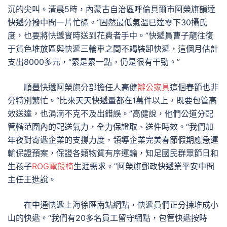
沉的尖叫。清晨5時，內蒙古自治區呼倫貝爾市阿榮旗韻達
快遞分撥中間一片忙碌。“固然最低氣溫已達零下30攝氏
度，也要將快遞實時送到花費者手中。”快遞員曹子龍往復
于貨色堆放區與快遞三輪車之間不竭裝卸快遞，這個月估計
支出8000多元，“累是累一點，仍是很有干勁。”
順豐快遞阿榮旗分部擔任人高健
辦公家具
這個春節也非
分特別繁忙。“比來天天快遞量都在1萬件以上，既要包管高
效送達，也涓滴不克不及出錯誤。”高健說，他們公道分配
管轄范圍內的配送氣力，全力保證取、送件時效。“我們加
年夜對寄遞企業的支撐力度，領導企業完美春節假期應急運
輸保證預案，保證各類物質有序運輸，知足國民群眾節日和
生孩子
ROG電競椅
生涯需求。”阿榮旗郵政快遞業平安中間
主任王進說。
在中通快遞上海徐匯南站網點，快遞員們正分揀堆成小
山的快遞。“我們有20多名員工留守網點，包管快遞按時