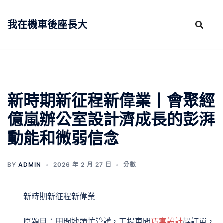
跳
至
我在機車後座長大
主
要
內
容
新時期新征程新偉業丨會聚經
億嵐辦公室設計濟成長的彭湃
動能和微弱信念
BY
ADMIN
2026 年 2 月 27 日
分數
新時期新征程新偉業
原題目：田間地頭忙管護，工場車間
巧寓設計
趕訂單，