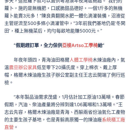
多天，這批蘿卜就可以直供粵港澳年夜灣區商超。“我們的
蘿卜，施的是無機肥，口感脆甜品德好，一個1斤多的無機
蘿卜能賣3元多！”陳良貴翻開水肥一體化滴灌裝備，沼液從
主管逆流至500多條小滴灌管中，“3年前我們基地仍是‘冬閑
田’，種上無機菜后，均勻每畝地能賺5000元。”
“假期趕訂單，全力保供
亞梭Artso工學椅
給”
年夜年頭四，青海油田格爾
人體工學椅
木煉油廠內，氣
溫
震旦辦公家具
低至零下20攝氏度。穿上棉衣、戴上厚
帽，格爾木煉油廠生孩子辦公室副主任王志云開端了例行巡
檢。
“本年製品油需求茂盛，1月估計加工原油13萬噸。春節
假期，汽油、柴油產量將分辨到達1.06萬噸和1.3萬噸。”王
志云先容，格爾木煉油廠是青海、西躲兩省份油氣化工產物
的主要生孩子基地，也是青躲高原獨一的煉油廠
系統櫃工廠
直營
。