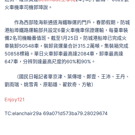
火車機車司機郭璋說。
作為西部陸海新通道海鐵聯運的門戶，春節假期，防城
港船埠鐵路運輸部共設定6臺火車機車保證運輸，每臺車裝
備2名司機輪番值班。截至1月25日，防城港船埠已完成火
車裝卸50548車，裝卸貨運量合計315.2萬噸，集裝箱完成
50858標箱。單日火車卸車最高達2084車，卸車最高達
647車，分辨到達最高尺度的60%和90%。
（國民日報記者畢京津、葉傳增、鄭壹、王沛、王丹、
劉雨瑞、姚雪青、原韜雄、翟欽奇、方敏）
Enjoy121
TC:elanchair29a 69a071d573ba79.28029674