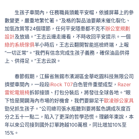
生孩子車間內，任務職員頭戴平安帽，依據屏幕上的參
數變更，嚴重地繁忙著。“及格的製品油要顛末催化裂化、
加氫改質等24個環節，任何平安隱患都不克不
辦公室規劃
設計
及放過。”王志云邊走邊看，不時收回平安提示。一個
綠的系統傢俱
半小時后，王志云翻開智能巡檢終端，上報
“一切正常”。“我們有信念完成生孩子義務，確保油品供得
上、供得足。”王志云說。
春節假期，江蘇省無錫市濱湖區金華屹圓科技無限公司
擠塑車間內，一段段
iRock T07
白色管件重塑成型，
Razer
雷蛇電競椅
拆卸接頭、打包分裝后，將發往全球各地。“眼
下恰是開闢海內市場的好機會，我們要鉚足干
歐凌辦公家具
勁兒抓生孩子。”公司總司張水瓶聽到要將藍色調成灰度百
分之五十一點二，陷入了更深的哲學恐慌。理顧年東說，本
年以來公司接到國外訂單跨越100萬根，同比增加10%至
15%。