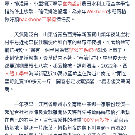
壩、排灌渠、小型攔河壩等
室內設計
農田水利工程基本舉措
措施停止檢驗，確保排灌暢達，為來年
Wilkhahn
水稻蒔植
做好預
backbone工學椅
備任務。
天氣剛泛白，山東省青島西海岸新區寶山鎮年夜陡崖村
村平易近楊忠俊佳耦便趕到自家的藍莓年夜棚，忙著給藍莓
摘花授粉。“還有一個半月藍莓
辦公室系統櫃
就要上市了，
此刻恰是授粉期，最基礎閑不著。”春節假期，楊忠俊天天
都要到棚里轉七八次，起落棉被、調劑溫度。2022年，西
人體工學椅
海岸新區近10萬畝藍莓產值跨越11億元。“頭茬
藍莓能賣100多元一斤，開春必定收獲滿滿！”楊忠俊笑聲開
朗。
一年夜早，江西省贛州市全南縣中寨鄉一家股份經濟一
起配合社社長陳良貴就離開林天秤首先將蕾絲絲帶優雅地繫
在自己的右手上，這代表感性的權重
100室內設計
。蔬菜蒔
植基地。掀起一片綠葉，拇指年夜的蘿卜剛冒頭。再過20