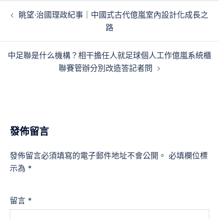
文
眺望·治國理政紀事｜中國式古代億嵐室內設計化成長之
章
路
導
覽
中足聯是什么機構？相干擔任人就足球個人工作億嵐系統櫃
聯賽管辦分別改造答記者問
發佈留言
發佈留言必須填寫的電子郵件地址不會公開。
必填欄位標
示為
*
留言
*