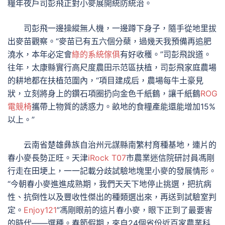
糧年夜戶司彭飛正對小麥展開統防統治。
司彭飛一邊操縱無人機，一邊蹲下身子，隨手從地里拔
出麥苗觀察。“麥苗已有五六個分蘗，過幾天我預備再追肥
澆水，本年必定會
綠的系統傢俱
有好收穫。”司彭飛說道。
往年，太康縣實行高尺度農田示范區扶植，司彭飛家庭農場
的耕地都在扶植范圍內，“項目建成后，農場每牛土豪見
狀，立刻將身上的鑽石項圈扔向金色千紙鶴，讓千紙鶴
ROG
電競椅
攜帶上物質的誘惑力。畝地的食糧產能還能增加15%
以上。”
云南省楚雄彝族自治州元謀縣南繁村育種基地，連片的
春小麥長勢正旺。天津
iRock T07
市農業迷信院研討員馮剛
行走在田埂上，一一記載分歧試驗地塊里小麥的發展情形。
“今朝春小麥進進成熟期，我們天天下地停止挑選，把抗病
性、抗倒性以及豐收性傑出的種類選出來，再送到試驗室判
定。
Enjoy121
”馮剛眼前的這片春小麥，眼下正到了最要害
的時代——選種。春節假期，來自24個省份近百家農業科