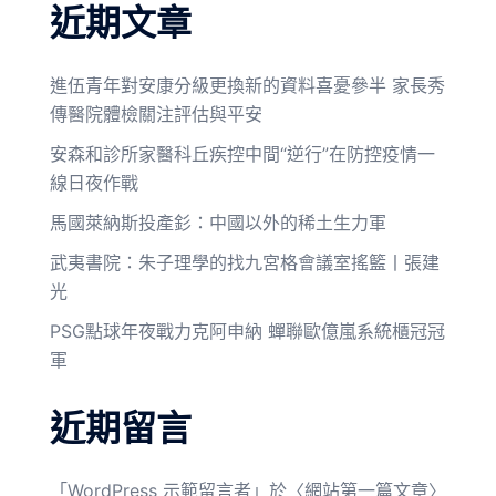
近期文章
進伍青年對安康分級更換新的資料喜憂參半 家長秀
傳醫院體檢關注評估與平安
安森和診所家醫科丘疾控中間“逆行”在防控疫情一
線日夜作戰
馬國萊納斯投產釤：中國以外的稀土生力軍
武夷書院：朱子理學的找九宮格會議室搖籃丨張建
光
PSG點球年夜戰力克阿申納 蟬聯歐億嵐系統櫃冠冠
軍
近期留言
「
WordPress 示範留言者
」於〈
網站第一篇文章
〉