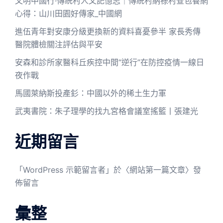
文明中國行·傳統村人文記憶志｜傳統村納祿村查包養網
心得：山川田園好傳家_中國網
進伍青年對安康分級更換新的資料喜憂參半 家長秀傳
醫院體檢關注評估與平安
安森和診所家醫科丘疾控中間“逆行”在防控疫情一線日
夜作戰
馬國萊納斯投產釤：中國以外的稀土生力軍
武夷書院：朱子理學的找九宮格會議室搖籃丨張建光
近期留言
「
WordPress 示範留言者
」於〈
網站第一篇文章
〉發
佈留言
彙整