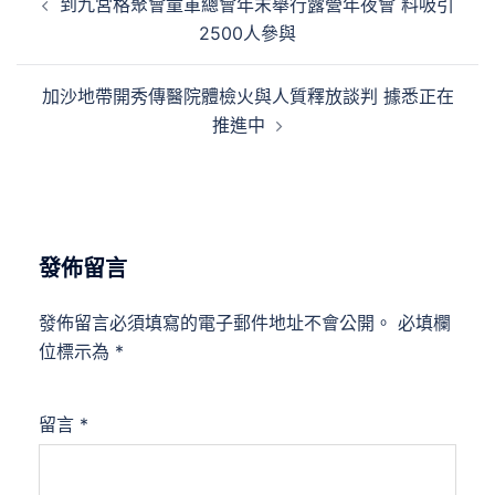
到九宮格聚會童軍總會年末舉行露營年夜會 料吸引
章
2500人參與
導
覽
加沙地帶開秀傳醫院體檢火與人質釋放談判 據悉正在
推進中
發佈留言
發佈留言必須填寫的電子郵件地址不會公開。
必填欄
位標示為
*
留言
*