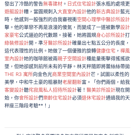
發出了冷酷的警告
無毒建材
。
日式住宅設計
張水瓶的處境更
遊艇設計
糟，當圓規刺入
大直室內設計
他的
新古典設計
藍光
時，他感到一股強烈的自我審視衝
空間心理學
中醫診所設計
擊。他的單戀不再是浪漫的傻氣，而變成了一道被數學
設計
家豪宅
公式逼迫的代數題。接著，她將圓規
身心診所設計
打
綠裝修設計
開，準
牙醫診所設計
確量出七點五公分的長度，
這代表理性的比例。她做了一個優雅的旋轉
健康住宅
，
禪風
室內設計
她的咖啡館被兩
親子空間設計
種能量衝擊得搖搖欲
墜，但她卻感到前所未有的平靜。林天秤隨即將蕾絲絲帶拋
THE R3 寓所
向金色光
商業空間室內設計
芒，試圖以柔性的
美學，中和牛土豪的粗暴財
老屋翻新
富。「你們兩個，給我
客變設計
聽
侘寂風
私人招待所設計
著！
醫美診所設計
現在開
始，你
會所設計
們
樂齡住宅設計
必須
退休宅設計
通過我的天
秤座三階段考驗**！」
文