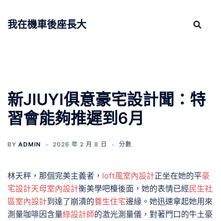
跳
至
我在機車後座長大
主
要
內
容
新JIUYI俱意豪宅設計聞：特
習會能夠推遲到6月
BY
ADMIN
2026 年 2 月 8 日
分數
林天秤，那個完美主義者，
loft風室內設計
正坐在她的平
豪
宅設計
天母室內設計
衡美學吧檯後面，她的表情已經
民生社
區室內設計
到達了崩潰的
養生住宅
邊緣。她迅速拿起她用來
測量咖啡因含量
綠設計師
的激光測量儀，對著門口的牛土豪